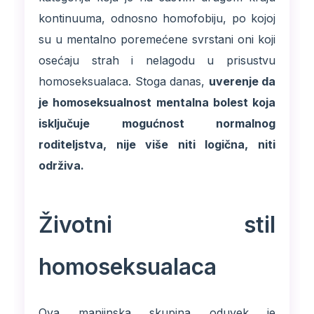
kontinuuma, odnosno homofobiju, po kojoj
su u mentalno poremećene svrstani oni koji
osećaju strah i nelagodu u prisustvu
homoseksualaca. Stoga danas,
uverenje da
je homoseksualnost mentalna bolest koja
isključuje mogućnost normalnog
roditeljstva, nije više niti logična, niti
održiva.
Životni stil
homoseksualaca
Ova manjinska skupina oduvek je