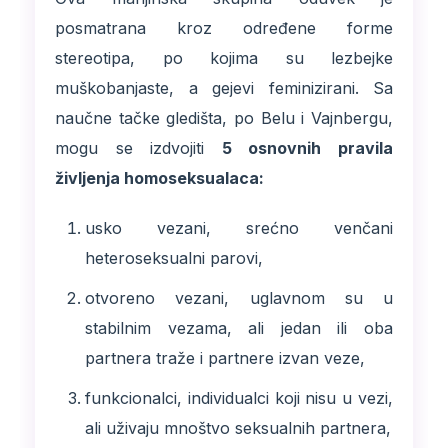
posmatrana kroz određene forme
stereotipa, po kojima su lezbejke
muškobanjaste, a gejevi feminizirani. Sa
naučne tačke gledišta, po Belu i Vajnbergu,
mogu se izdvojiti
5 osnovnih pravila
življenja homoseksualaca:
usko vezani, srećno venčani
heteroseksualni parovi,
otvoreno vezani, uglavnom su u
stabilnim vezama, ali jedan ili oba
partnera traže i partnere izvan veze,
funkcionalci, individualci koji nisu u vezi,
ali uživaju mnoštvo seksualnih partnera,