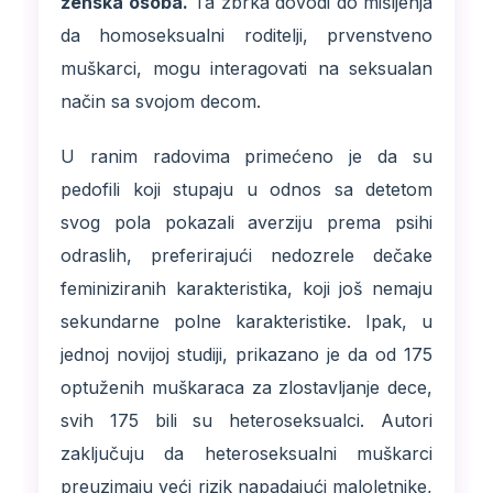
ženska osoba.
Ta zbrka dovodi do mišljenja
da homoseksualni roditelji, prvenstveno
muškarci, mogu interagovati na seksualan
način sa svojom decom.
U ranim radovima primećeno je da su
pedofili koji stupaju u odnos sa detetom
svog pola pokazali averziju prema psihi
odraslih, preferirajući nedozrele dečake
feminiziranih karakteristika, koji još nemaju
sekundarne polne karakteristike. Ipak, u
jednoj novijoj studiji, prikazano je da od 175
optuženih muškaraca za zlostavljanje dece,
svih 175 bili su heteroseksualci. Autori
zaključuju da heteroseksualni muškarci
preuzimaju veći rizik napadajući maloletnike,