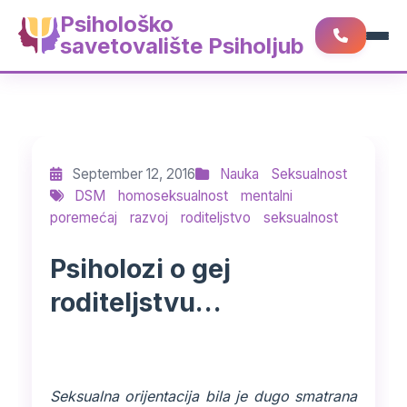
Psihološko
savetovalište Psiholjub
September 12, 2016
Nauka
Seksualnost
DSM
homoseksualnost
mentalni
poremećaj
razvoj
roditeljstvo
seksualnost
Psiholozi o gej
roditeljstvu…
Seksualna orijentacija bila je dugo smatrana