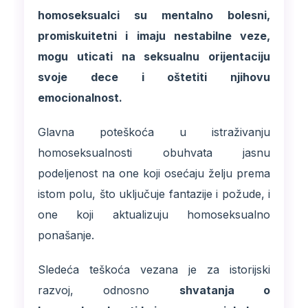
homoseksualci su mentalno bolesni,
promiskuitetni i imaju nestabilne veze,
mogu uticati na seksualnu orijentaciju
svoje dece i oštetiti njihovu
emocionalnost.
Glavna poteškoća u istraživanju
homoseksualnosti obuhvata jasnu
podeljenost na one koji osećaju želju prema
istom polu, što uključuje fantazije i požude, i
one koji aktualizuju homoseksualno
ponašanje.
Sledeća teškoća vezana je za istorijski
razvoj, odnosno
shvatanja o