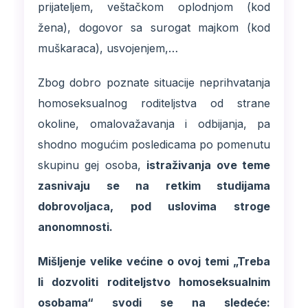
prijateljem, veštačkom oplodnjom (kod
žena), dogovor sa surogat majkom (kod
muškaraca), usvojenjem,…
Zbog dobro poznate situacije neprihvatanja
homoseksualnog roditeljstva od strane
okoline, omalovažavanja i odbijanja, pa
shodno mogućim posledicama po pomenutu
skupinu gej osoba,
istraživanja ove teme
zasnivaju se na retkim studijama
dobrovoljaca, pod uslovima stroge
anonomnosti.
Mišljenje velike većine o ovoj temi „Treba
li dozvoliti roditeljstvo homoseksualnim
osobama“ svodi se na sledeće: