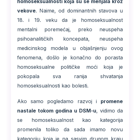
homoseksualnosti koja su se menjala kroz
vekove
. Naime, od dominantnih stavova u
18. i 19. veku da je homoseksualnost
mentalni poremećaj, preko neuspeha
psihoanalitičkih koncepata, neuspeha
medicinskog modela u objašnjenju ovog
fenomena, došlo je konačno do porasta
homoseksualne političke moći koja je
pokopala sva ranija shvatanja
homoseksualnosti kao bolesti.
Ako samo pogledamo razvoj i
promene
nastale tokom godina u DSM-u
, vidimo da
se homoseksualnost kao kategorija
promenila toliko da sada imamo novu
kategoriju koja je na sasvim drugom kraju