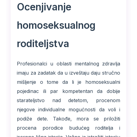
Ocenjivanje
homoseksualnog
roditeljstva
Profesionalci u oblasti mentalnog zdravlja
imaju za zadatak da u izveštaju daju stručno
mišljenje o tome da li je homoseksualni
pojedinac ili par kompetentan da dobije
starateljstvo nad detetom, procenom
njegove individualne mogućnosti da voli i
podiže dete. Takođe, mora se priložiti
procena porodice budućeg roditelja i