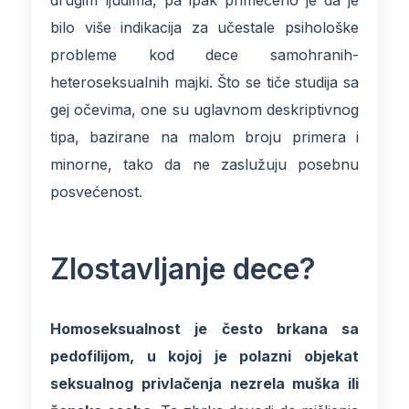
drugim ljudima, pa ipak primećeno je da je
bilo više indikacija za učestale psihološke
probleme kod dece samohranih-
heteroseksualnih majki. Što se tiče studija sa
gej očevima, one su uglavnom deskriptivnog
tipa, bazirane na malom broju primera i
minorne, tako da ne zaslužuju posebnu
posvećenost.
Zlostavljanje dece?
Homoseksualnost je često brkana sa
pedofilijom, u kojoj je polazni objekat
seksualnog privlačenja nezrela muška ili