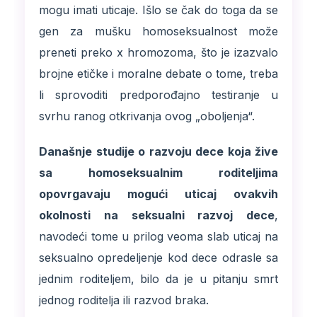
mogu imati uticaje. Išlo se čak do toga da se
gen za mušku homoseksualnost može
preneti preko x hromozoma, što je izazvalo
brojne etičke i moralne debate o tome, treba
li sprovoditi predporođajno testiranje u
svrhu ranog otkrivanja ovog „oboljenja“.
Današnje studije o razvoju dece koja žive
sa homoseksualnim roditeljima
opovrgavaju mogući uticaj ovakvih
okolnosti na seksualni razvoj dece
,
navodeći tome u prilog veoma slab uticaj na
seksualno opredeljenje kod dece odrasle sa
jednim roditeljem, bilo da je u pitanju smrt
jednog roditelja ili razvod braka.