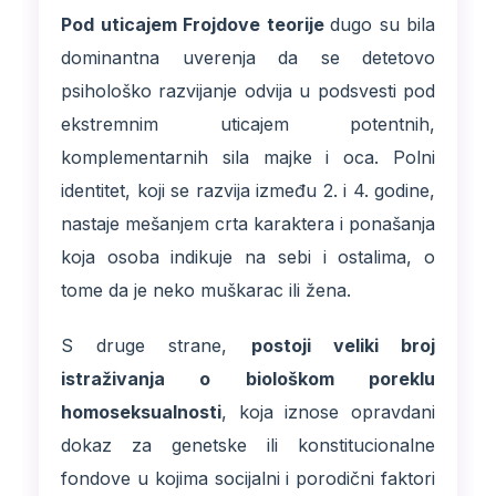
Pod uticajem Frojdove teorije
dugo su bila
dominantna uverenja da se detetovo
psihološko razvijanje odvija u podsvesti pod
ekstremnim uticajem potentnih,
komplementarnih sila majke i oca. Polni
identitet, koji se razvija između 2. i 4. godine,
nastaje mešanjem crta karaktera i ponašanja
koja osoba indikuje na sebi i ostalima, o
tome da je neko muškarac ili žena.
S druge strane,
postoji veliki broj
istraživanja o biološkom poreklu
homoseksualnosti
, koja iznose opravdani
dokaz za genetske ili konstitucionalne
fondove u kojima socijalni i porodični faktori