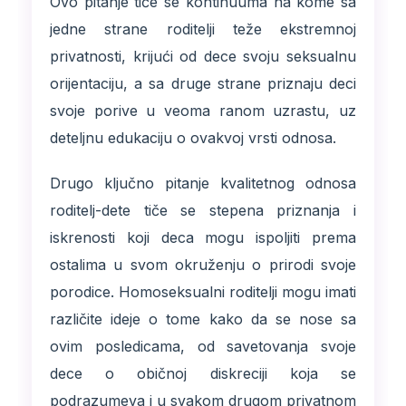
Ovo pitanje tiče se kontinuuma na kome sa
jedne strane roditelji teže ekstremnoj
privatnosti, krijući od dece svoju seksualnu
orijentaciju, a sa druge strane priznaju deci
svoje porive u veoma ranom uzrastu, uz
deteljnu edukaciju o ovakvoj vrsti odnosa.
Drugo ključno pitanje kvalitetnog odnosa
roditelj-dete tiče se stepena priznanja i
iskrenosti koji deca mogu ispoljiti prema
ostalima u svom okruženju o prirodi svoje
porodice. Homoseksualni roditelji mogu imati
različite ideje o tome kako da se nose sa
ovim posledicama, od savetovanja svoje
dece o običnoj diskreciji koja se
podrazumeva i u svakom drugom privatnom