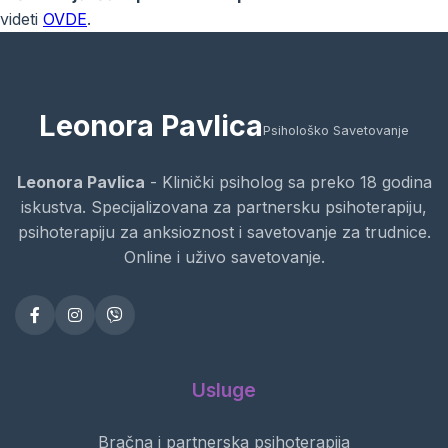
videti
OVDE
.
Leonora Pavlica
Psihološko Savetovanje
Leonora Pavlica
- Klinički psiholog sa preko 18 godina
iskustva. Specijalizovana za partnersku psihoterapiju,
psihoterapiju za anksioznost i savetovanje za trudnice.
Online i uživo savetovanje.
Usluge
Bračna i partnerska psihoterapija