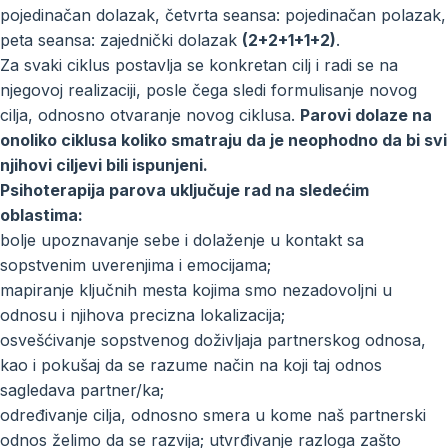
pojedinačan dolazak, četvrta seansa: pojedinačan polazak,
peta seansa: zajednički dolazak
(2+2+1+1+2)
.
Za svaki ciklus postavlja se konkretan cilj i radi se na
njegovoj realizaciji, posle čega sledi formulisanje novog
cilja, odnosno otvaranje novog ciklusa.
Parovi dolaze na
onoliko ciklusa koliko smatraju da je neophodno da bi svi
njihovi ciljevi bili ispunjeni.
Psihoterapija parova uključuje rad na sledećim
oblastima:
bolje upoznavanje sebe i dolaženje u kontakt sa
sopstvenim uverenjima i emocijama;
mapiranje ključnih mesta kojima smo nezadovoljni u
odnosu i njihova precizna lokalizacija;
osvešćivanje sopstvenog doživljaja partnerskog odnosa,
kao i pokušaj da se razume način na koji taj odnos
sagledava partner/ka;
određivanje cilja, odnosno smera u kome naš partnerski
odnos želimo da se razvija; utvrđivanje razloga zašto