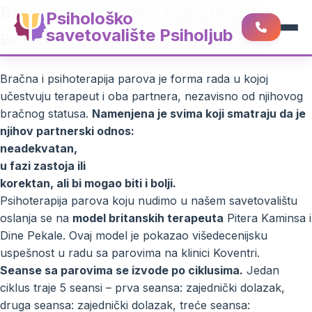
Bračna i partnerska psihoterapija
Psihološko
savetovalište Psiholjub
Bračna i partnerska psihoterapija
Bračna i psihoterapija parova je forma rada u kojoj
učestvuju terapeut i oba partnera, nezavisno od njihovog
bračnog statusa.
Namenjena je svima koji smatraju da je
njihov partnerski odnos:
neadekvatan,
u fazi zastoja ili
korektan, ali bi mogao biti i bolji.
Psihoterapija parova koju nudimo u našem savetovalištu
oslanja se na
model britanskih terapeuta
Pitera Kaminsa i
Dine Pekale. Ovaj model je pokazao višedecenijsku
uspešnost u radu sa parovima na klinici Koventri.
Seanse sa parovima se izvode po ciklusima.
Jedan
ciklus traje 5 seansi – prva seansa: zajednički dolazak,
druga seansa: zajednički dolazak, treće seansa: