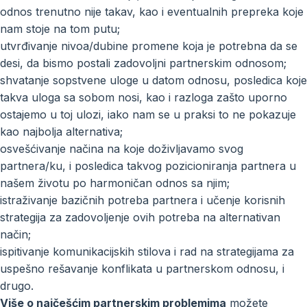
odnos trenutno nije takav, kao i eventualnih prepreka koje
nam stoje na tom putu;
utvrđivanje nivoa/dubine promene koja je potrebna da se
desi, da bismo postali zadovoljni partnerskim odnosom;
shvatanje sopstvene uloge u datom odnosu, posledica koje
takva uloga sa sobom nosi, kao i razloga zašto uporno
ostajemo u toj ulozi, iako nam se u praksi to ne pokazuje
kao najbolja alternativa;
osvešćivanje načina na koje doživljavamo svog
partnera/ku, i posledica takvog pozicioniranja partnera u
našem životu po harmoničan odnos sa njim;
istraživanje bazičnih potreba partnera i učenje korisnih
strategija za zadovoljenje ovih potreba na alternativan
način;
ispitivanje komunikacijskih stilova i rad na strategijama za
uspešno rešavanje konflikata u partnerskom odnosu, i
drugo.
Više o najčešćim partnerskim problemima
možete