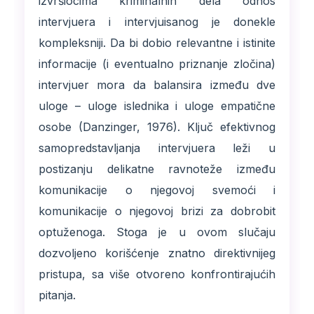
izvršiocima kriminalnih dela odnos
intervjuera i intervjuisanog je donekle
kompleksniji. Da bi dobio relevantne i istinite
informacije (i eventualno priznanje zločina)
intervjuer mora da balansira između dve
uloge – uloge islednika i uloge empatične
osobe (Danzinger, 1976). Ključ efektivnog
samopredstavljanja intervjuera leži u
postizanju delikatne ravnoteže između
komunikacije o njegovoj svemoći i
komunikacije o njegovoj brizi za dobrobit
optuženoga. Stoga je u ovom slučaju
dozvoljeno korišćenje znatno direktivnijeg
pristupa, sa više otvoreno konfrontirajućih
pitanja.