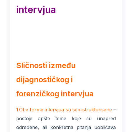
intervjua
Sličnosti između
dijagnostičkog i
forenzičkog intervjua
1.Obe forme intervjua su semistrukturisane
–
postoje opšte teme koje su unapred
određene, ali konkretna pitanja uobličava