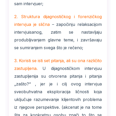
sam intervjuer;
2. Struktura dijagnostičkog i forenzičkog
intervjua je slična
– započinju relaksacijom
intervjuisanog, zatim se nastavljaju
produbljivanjem glavne teme, i završavaju
se sumiranjem svega što je rečeno;
3. Koristi se isti set pitanja, ali su ona različito
zastupljena.
U dijagnostičkom intervjuu
zastupljenija su otvorena pitanja i pitanja
„zašto?“ , jer je i cilj ovog intervjua
sveobuhvatna eksploracija ličnosti koja
uključuje razumevanje klijentovih problema
iz njegove perspektive. (akcenat je na tome
šta za konkretnu osobu znači to što se