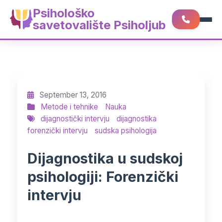
Psihološko
savetovalište Psiholjub
September 13, 2016
Metode i tehnike
Nauka
dijagnostički intervju
dijagnostika
forenzički intervju
sudska psihologija
Dijagnostika u sudskoj
psihologiji: Forenzički
intervju