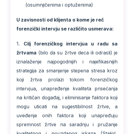
(osumnjičenima i optuženima)
U zavisnosti od klijenta o kome je reč
forenzički intervju se različito usmerava:
1.
Cilj forenzičkog intervjua u radu sa
žrtvama
(bilo da su žrtve deca ili odrasli) je
iznalaženje najpogodnijih i najefikasnijih
strategija za smanjenje stepena stresa kroz
koji žrtva prolazi tokom forenzičkog
intervjua, unapređenje kvaliteta prisećanja
na kritičan događaj, i eliminisanje faktora koji
mogu uticati na sugestibilnost žrtve, a
uveđenje onih faktora koji unapređuju
spremnost žrtve na saradnju i pružanje
kvalitetnog i pouzdanog iskaza (Stakić,