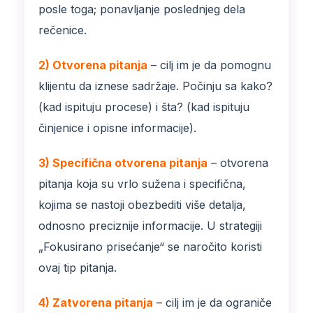
posle toga; ponavljanje poslednjeg dela
rečenice.
2) Otvorena pitanja
– cilj im je da pomognu
klijentu da iznese sadržaje. Počinju sa kako?
(kad ispituju procese) i šta? (kad ispituju
činjenice i opisne informacije).
3) Specifična otvorena pitanja
– otvorena
pitanja koja su vrlo sužena i specifična,
kojima se nastoji obezbediti više detalja,
odnosno preciznije informacije. U strategiji
„Fokusirano prisećanje“ se naročito koristi
ovaj tip pitanja.
4) Zatvorena pitanja
– cilj im je da ograniče