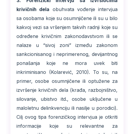
3. Forenzički intervju sa izvršiocima
krivičnih dela
obuhvata vođenje intervjua
sa osobama koje su osumnjičene ili su u bilo
kakvoj vezi sa vršenjem takvih radnji koje su
određene krivičnim zakonodavstvom ili se
nalaze u “sivoj zoni” između zakonom
sankcionisanog i neprimerenog, devijantnog
ponašanja koje ne mora uvek biti
inkriminisano (Kolarević, 2010). To su, na
primer, osobe osumnjičene ili optužene za
izvršenje krivičnih dela (krađa, razbojništvo,
silovanje, ubistvo itd., osobe uključene u
maloletnu delinkvenciju ili nasilje u porodici).
Cilj ovog tipa forenzičkog intervjua je otkriti
informacije koje su relevantne za