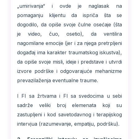
„umirivanja“ i ovde je naglasak na
pomaganju klijentu da ispriča šta se
dogodilo, da opiše svoje čulne osećaje (šta
je video, čuo, osetio), da ventilira
nagomilane emocije (jer i za njega pretrpljeni
događaj ima karakter traumatskog iskustva),
da opiše svoje misli, ideje i predstave i utvrdi
izvore podrške i odgovarajuće mehanizme
prevazilaženja eventualne traume.
I FI sa žrtvama i FI sa svedocima u sebi
sadrže veliki broj elemenata koji su
zastupljeni i kod savetodavnog i terapijskog
intervjua (razumevanje, empatiju, podršku).