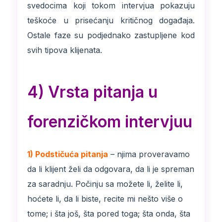
svedocima koji tokom intervjua pokazuju
teškoće u prisećanju kritičnog događaja.
Ostale faze su podjednako zastupljene kod
svih tipova klijenata.
4) Vrsta pitanja u
forenzičkom intervjuu
1) Podstičuća pitanja
– njima proveravamo
da li klijent želi da odgovara, da li je spreman
za saradnju. Počinju sa možete li, želite li,
hoćete li, da li biste, recite mi nešto više o
tome; i šta još, šta pored toga; šta onda, šta