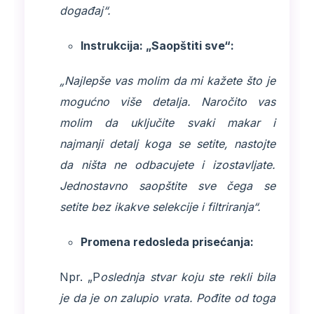
događaj“.
Instrukcija: „Saopštiti sve“:
„Najlepše vas molim da mi kažete što je
mogućno više detalja. Naročito vas
molim da uključite svaki makar i
najmanji detalj koga se setite, nastojte
da ništa ne odbacujete i izostavljate.
Jednostavno saopštite sve čega se
setite bez ikakve selekcije i filtriranja“.
Promena redosleda prisećanja:
Npr. „P
oslednja stvar koju ste rekli bila
je da je on zalupio vrata. Pođite od toga