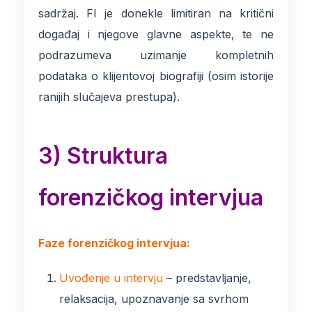
sadržaj. FI je donekle limitiran na kritični
događaj i njegove glavne aspekte, te ne
podrazumeva uzimanje kompletnih
podataka o klijentovoj biografiji (osim istorije
ranijih slučajeva prestupa).
3) Struktura
forenzičkog intervjua
Faze forenzičkog intervjua:
Uvođenje u intervju
– predstavljanje,
relaksacija, upoznavanje sa svrhom