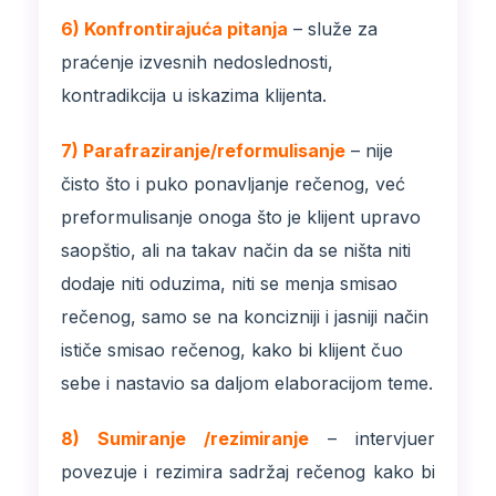
6) Konfrontirajuća pitanja
– služe za
praćenje izvesnih nedoslednosti,
kontradikcija u iskazima klijenta.
7) Parafraziranje/reformulisanje
– nije
čisto što i puko ponavljanje rečenog, već
preformulisanje onoga što je klijent upravo
saopštio, ali na takav način da se ništa niti
dodaje niti oduzima, niti se menja smisao
rečenog, samo se na koncizniji i jasniji način
ističe smisao rečenog, kako bi klijent čuo
sebe i nastavio sa daljom elaboracijom teme.
8)
Sumiranje
/rezimiranje
– intervjuer
povezuje i rezimira sadržaj rečenog kako bi