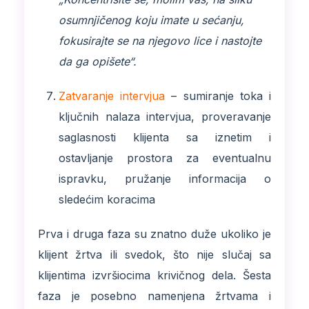
osumnjičenog koju imate u sećanju,
fokusirajte se na njegovo lice i nastojte
da ga opišete“.
Zatvaranje intervjua
– sumiranje toka i
ključnih nalaza intervjua, proveravanje
saglasnosti klijenta sa iznetim i
ostavljanje prostora za eventualnu
ispravku, pružanje informacija o
sledećim koracima
Prva i druga faza su znatno duže ukoliko je
klijent žrtva ili svedok, što nije slučaj sa
klijentima izvršiocima krivičnog dela. Šesta
faza je posebno namenjena žrtvama i