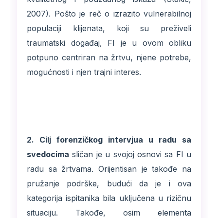
2007). Pošto je reč o izrazito vulnerabilnoj
populaciji klijenata, koji su preživeli
traumatski događaj, FI je u ovom obliku
potpuno centriran na žrtvu, njene potrebe,
mogućnosti i njen trajni interes.
2. Cilj forenzičkog intervjua u radu sa
svedocima
sličan je u svojoj osnovi sa FI u
radu sa žrtvama. Orijentisan je takođe na
pružanje podrške, budući da je i ova
kategorija ispitanika bila uključena u rizičnu
situaciju. Takođe, osim elementa