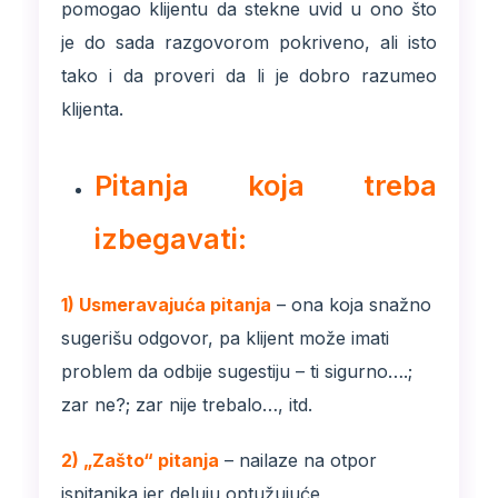
pomogao klijentu da stekne uvid u ono što
je do sada razgovorom pokriveno, ali isto
tako i da proveri da li je dobro razumeo
klijenta.
Pitanja koja treba
izbegavati:
1) Usmeravajuća pitanja
– ona koja snažno
sugerišu odgovor, pa klijent može imati
problem da odbije sugestiju – ti sigurno….;
zar ne?; zar nije trebalo…, itd.
2) „Zašto“ pitanja
– nailaze na otpor
ispitanika jer deluju optužujuće