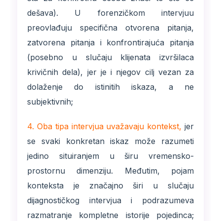
dešava). U forenzičkom intervjuu
preovlađuju specifična otvorena pitanja,
zatvorena pitanja i konfrontirajuća pitanja
(posebno u slučaju klijenata izvršilaca
krivičnih dela), jer je i njegov cilj vezan za
dolaženje do istinitih iskaza, a ne
subjektivnih;
4. Oba tipa intervjua uvažavaju kontekst,
jer
se svaki konkretan iskaz može razumeti
jedino situiranjem u širu vremensko-
prostornu dimenziju. Međutim, pojam
konteksta je značajno širi u slučaju
dijagnostičkog intervjua i podrazumeva
razmatranje kompletne istorije pojedinca;