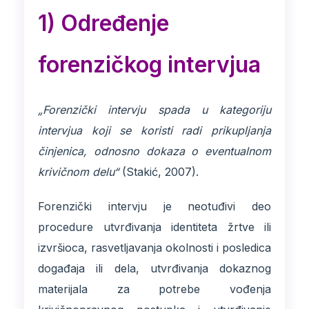
1) Određenje
forenzičkog intervjua
„Forenzički intervju spada u kategoriju
intervjua koji se koristi radi prikupljanja
činjenica, odnosno dokaza o eventualnom
krivičnom delu“
(Stakić, 2007).
Forenzički intervju je neotuđivi deo
procedure utvrđivanja identiteta žrtve ili
izvršioca, rasvetljavanja okolnosti i posledica
događaja ili dela, utvrđivanja dokaznog
materijala za potrebe vođenja