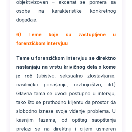
objektivizovan – akcenat se pomera sa
osobe na karakteristike konkretnog
događaja.
6) Teme koje su zastupljene u
forenzičkom intervjuu
Teme u forenzičkom intervjuu se direktno
naslanjaju na vrstu krivičnog dela o kome
je reč
(ubistvo, seksualno zlostavljanje,
nasilničko ponašanje, razbojništvo, itd.)
Glavna tema se uvodi postupno u intervju,
tako što se prethodno klijentu da prostor da
slobodno iznese svoje viđenje problema. U
kasnijim fazama, od opšteg saopštenja
prelazi se na direktniji i ciljem usmeren