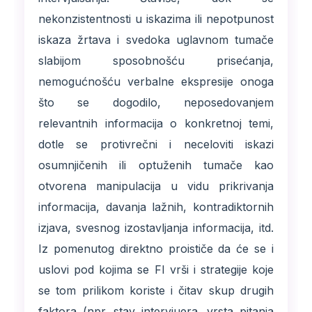
nekonzistentnosti u iskazima ili nepotpunost
iskaza žrtava i svedoka uglavnom tumače
slabijom sposobnošću prisećanja,
nemogućnošću verbalne ekspresije onoga
što se dogodilo, neposedovanjem
relevantnih informacija o konkretnoj temi,
dotle se protivrečni i neceloviti iskazi
osumnjičenih ili optuženih tumače kao
otvorena manipulacija u vidu prikrivanja
informacija, davanja lažnih, kontradiktornih
izjava, svesnog izostavljanja informacija, itd.
Iz pomenutog direktno proističe da će se i
uslovi pod kojima se FI vrši i strategije koje
se tom prilikom koriste i čitav skup drugih
faktora (npr. stav intervjuera, vrsta pitanja