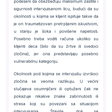
podešeni da obezbeđuju maksimum zaštite i
sigurnosti intervjuisanom licu, budući da su
okolnosti u kojima se klijent ispituje takve da
je on traumatizovan pretrpljenim iskustvom,
u stanju je šoka i povišene napetosti.
Posebno treba voditi računa ukoliko su
klijenti deca (bilo da su žrtve ili svedoci
zločina), jer ona predstavljaju posebno
vulnerabilnu kategoriju.
Okolnosti pod kojima se intervjuišu izvršioci
zločina se veoma razlikuju. U većini
slučajeva osumnjičeni ili optuženi čak ne
pokazuje nikakve znake zabrinutosti ili
stresa koji su povezani sa situacijom
intervjuisanja. Štaviše, dok se