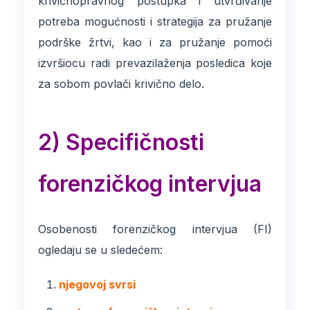
krivičnopravnog postupka i utvrđivanje
potreba mogućnosti i strategija za pružanje
podrške žrtvi, kao i za pružanje pomoći
izvršiocu radi prevazilaženja posledica koje
za sobom povlači krivično delo.
2) Specifičnosti
forenzičkog intervjua
Osobenosti forenzičkog intervjua (FI)
ogledaju se u sledećem:
njegovoj svrsi