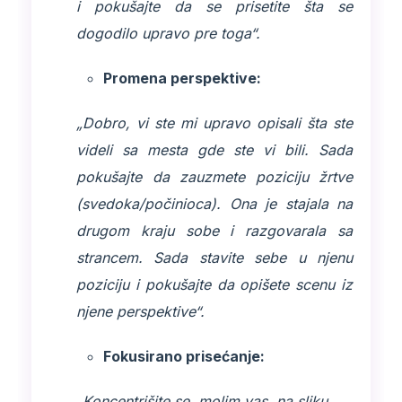
i pokušajte da se prisetite šta se
dogodilo upravo pre toga“.
Promena perspektive:
„Dobro, vi ste mi upravo opisali šta ste
videli sa mesta gde ste vi bili. Sada
pokušajte da zauzmete poziciju žrtve
(svedoka/počinioca). Ona je stajala na
drugom kraju sobe i razgovarala sa
strancem. Sada stavite sebe u njenu
poziciju i pokušajte da opišete scenu iz
njene perspektive“.
Fokusirano prisećanje:
„Koncentrišite se, molim vas, na sliku