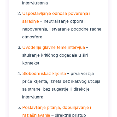
intervjuisanja
Uspostavljanje odnosa poverenja i
saradnje
– neutralisanje otpora i
nepoverenja, i stvaranje pogodne radne
atmosfere
Uvođenje glavne teme intervjua
–
situiranje kritičnog događaja u širi
kontekst
Slobodni iskaz klijenta
– prva verzija
priče klijenta, izneta bez ikakvog uticaja
sa strane, bez sugestije ili direkcije
intervjuera
Postavljanje pitanja, dopunjavanje i
razjašnjavanje
– direktniji pristup