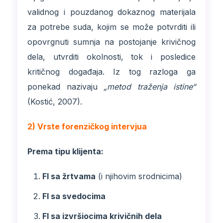
validnog i pouzdanog dokaznog materijala
za potrebe suda, kojim se može potvrditi ili
opovrgnuti sumnja na postojanje krivičnog
dela, utvrditi okolnosti, tok i posledice
kritičnog događaja. Iz tog razloga ga
ponekad nazivaju
„metod traženja istine“
(Kostić, 2007).
2) Vrste forenzičkog intervjua
Prema tipu klijenta:
FI sa žrtvama
(i njihovim srodnicima)
FI sa svedocima
FI sa izvršiocima krivičnih dela