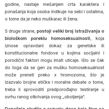
godine, nastaje mešanjem crta karaktera i
ponašanja koja osoba indikuje na sebi i ostalima,
o tome da je neko muškarac ili žena.
S druge strane,
postoji veliki broj istraživanja o
biološkom poreklu homoseksualnosti
, koja
iznose opravdani dokaz za genetske ili
konstitucionalne fondove u kojima socijalni i
porodični faktori mogu imati uticaje. Išlo se čak
do toga da se gen za mušku homoseksualnost
može preneti preko x hromozoma, što je
izazvalo brojne etičke i moralne debate o tome,
treba li sprovoditi predporođajno testiranje u
svrhu ranog otkrivanja ovog „oboljenja“.
Današnje studije o razvoju dece koja žive sa