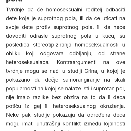
Tvrdnje da će homoseksualni roditelj odbaciti
dete koje je suprotnog pola, ili da će uticati na
svoje dete protiv suprotnog pola, ili da neće
dovoditi odrasle suprotnog pola u kuću, su
posledica stereotipiziranja homoseksualnosti u
obliku koji odgovara odbijanju, od strane
heteroseksualaca. Kontraargumenti na ove
tvrdnje mogu se naći u studiji Grina, u kojoj je
pokazano da dečje samorangiranje na skali
popularnosti na kojoj se nalaze isti i suprotan pol,
nije imalo razlike bez obzira na to da li deca
potiču iz gej ili heteroseksualnog okruženja.
Neke pak studije pokazuju da određena deca
mogu imati unutrašnji konflikt između lojalnosti