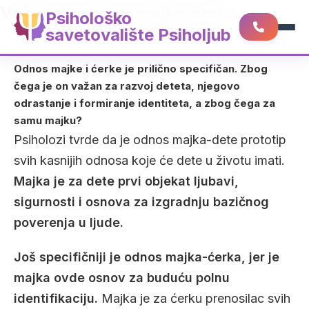
Važnost odnosa majka-ćerka
Psihološko
savetovalište Psiholjub
Odnos majke i ćerke је prilično specifičan. Zbog
čega je on važan za razvoj deteta, njegovo
odrastanje i formiranje identiteta, a zbog čega za
samu majku?
Psiholozi tvrde da je odnos majka-dete prototip
svih kasnijih odnosa koje će dete u životu imati.
Majka je za dete prvi objekat ljubavi,
sigurnosti i osnova za izgradnju bazičnog
poverenja u ljude.
Još specifičniji je odnos majka-ćerka, jer je
majka ovde osnov za buduću polnu
identifikaciju.
Majka je za ćerku prenosilac svih