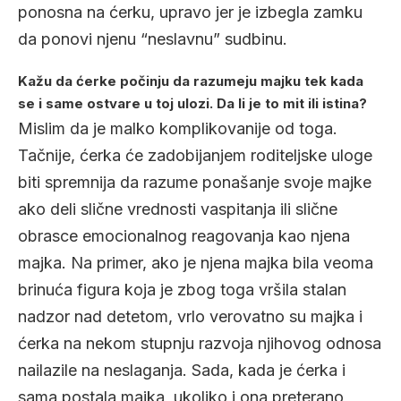
ponosna na ćerku, upravo jer je izbegla zamku
da ponovi njenu “neslavnu” sudbinu.
Kažu da ćerke počinju da razumeju majku tek kada
se i same ostvare u toj ulozi. Da li je to mit ili istina?
Mislim da je malko komplikovanije od toga.
Tačnije, ćerka će zadobijanjem roditeljske uloge
biti spremnija da razume ponašanje svoje majke
ako deli slične vrednosti vaspitanja ili slične
obrasce emocionalnog reagovanja kao njena
majka. Na primer, ako je njena majka bila veoma
brinuća figura koja je zbog toga vršila stalan
nadzor nad detetom, vrlo verovatno su majka i
ćerka na nekom stupnju razvoja njihovog odnosa
nailazile na neslaganja. Sada, kada je ćerka i
sama postala majka, ukoliko i ona preterano