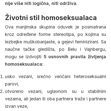
nije više niti logična, niti održiva.
Životni stil homoseksualaca
Ova manjinska skupina oduvek je posmatrana
kroz određene forme stereotipa, po kojima su
lezbejke muškobanjaste, a gejevi feminizirani. Sa
naučne tačke gledišta, po Belu i Vajnbergu,
mogu se izdvojiti
5 osnovnih pravila življenja
homoseksualaca:
usko vezani, srećno venčani heteroseksualni
parovi,
otvoreno vezani, uglavnom su u stabilnim
vezama, ali jedan ili oba partnera traže i partnere
izvan veze,