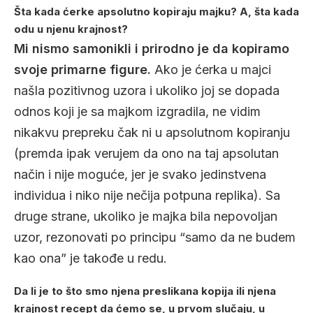
Šta kada ćerke apsolutno kopiraju majku? A, šta kada
odu u njenu krajnost?
Mi nismo samonikli i prirodno je da kopiramo
svoje primarne figure.
Ako je ćerka u majci
našla pozitivnog uzora i ukoliko joj se dopada
odnos koji je sa majkom izgradila, ne vidim
nikakvu prepreku čak ni u apsolutnom kopiranju
(premda ipak verujem da ono na taj apsolutan
način i nije moguće, jer je svako jedinstvena
individua i niko nije nečija potpuna replika). Sa
druge strane, ukoliko je majka bila nepovoljan
uzor, rezonovati po principu “samo da ne budem
kao ona” je takođe u redu.
Da li je to što smo njena preslikana kopija ili njena
krajnost recept da ćemo se, u prvom slučaju, u