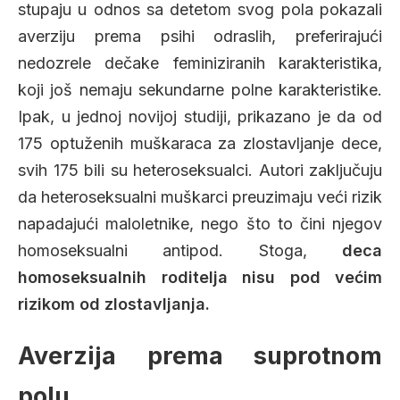
stupaju u odnos sa detetom svog pola pokazali
averziju prema psihi odraslih, preferirajući
nedozrele dečake feminiziranih karakteristika,
koji još nemaju sekundarne polne karakteristike.
Ipak, u jednoj novijoj studiji, prikazano je da od
175 optuženih muškaraca za zlostavljanje dece,
svih 175 bili su heteroseksualci. Autori zaključuju
da heteroseksualni muškarci preuzimaju veći rizik
napadajući maloletnike, nego što to čini njegov
homoseksualni antipod. Stoga,
deca
homoseksualnih roditelja nisu pod većim
rizikom od zlostavljanja.
Averzija prema suprotnom
polu