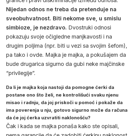
granice i pravi diskriminacije između odnosa.
Nijedan odnos ne treba da pretenduje na
sveobuhvatnost. Biti nekome sve, u smislu
simbioze, je nezdravo.
Dvostruki odnosi
pokazuju svoje očigledne manjkavosti i na
drugim poljima (npr. biti u vezi sa svojim šefom),
pa tako i ovde. Majka je majka, a pokušajem da
bude drugarica sigurno da gubi neke majčinske
“privilegije”.
Da li je majka koja nastoji da pomogne ćerki da
postane ono što želi, ne kontrolišući svaku njenu
misao i radnju, da joj priskoči u pomoć i pokaže da
ima poverenja u nju, gotovo sigurno može da računa
da će joj ćerka uzvratiti naklonošću?
Čak i kada se majka ponaša kako ste opisali,
nema garancije da će zadobiti ćerkinu naklonost.