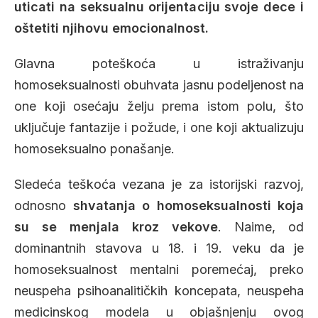
uticati na seksualnu orijentaciju svoje dece i
oštetiti njihovu emocionalnost.
Glavna poteškoća u istraživanju
homoseksualnosti obuhvata jasnu podeljenost na
one koji osećaju želju prema istom polu, što
uključuje fantazije i požude, i one koji aktualizuju
homoseksualno ponašanje.
Sledeća teškoća vezana je za istorijski razvoj,
odnosno
shvatanja o homoseksualnosti koja
su se menjala kroz vekove
. Naime, od
dominantnih stavova u 18. i 19. veku da je
homoseksualnost mentalni poremećaj, preko
neuspeha psihoanalitičkih koncepata, neuspeha
medicinskog modela u objašnjenju ovog