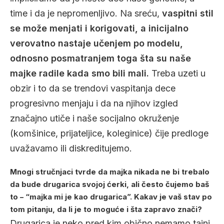
time i da je nepromenljivo. Na sreću,
vaspitni stil
se može menjati i korigovati, a inicijalno
verovatno nastaje učenjem po modelu,
odnosno posmatranjem toga šta su naše
majke radile kada smo bili mali.
Treba uzeti u
obzir i to da se trendovi vaspitanja dece
progresivno menjaju i da na njihov izgled
značajno utiče i naše socijalno okruženje
(komšinice, prijateljice, koleginice) čije predloge
uvažavamo ili diskreditujemo.
Mnogi stručnjaci tvrde da majka nikada ne bi trebalo
da bude drugarica svojoj ćerki, ali često čujemo baš
to – “majka mi je kao drugarica”. Kakav je vaš stav po
tom pitanju, da li je to moguće i šta zapravo znači?
Drugarica je neko pred kim obično nemamo tajni,