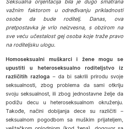
Seksualna orijentacija bila je dugo smatrana
važnim faktorom u određivanju prikladnosti
osobe da bude roditelj. Danas, ova
pretpostavka je vrlo neizvesna, s obzirom na
sve veću učestalost gej osoba koje traže pravo
na roditeljsku ulogu.
Homoseksualni muškarci i žene mogu se
upustiti u heteroseksualno roditeljstvo iz
različitih razloga
– da bi sakrili prirodu svoje
seksualnosti, zbog problema da sami otkriju
svoju seksualnost, ili zbog jednostavne želje da
podižu decu u heteroseksualnom okruženju.
Takođe, načini dobijanja dece su različiti –
seksualnom pogodbom sa muškim prijateljem,
veštačkom oplodnjom (kod žena), dogovor sa