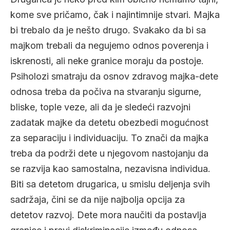
kome sve pričamo, čak i najintimnije stvari. Majka
bi trebalo da je nešto drugo. Svakako da bi sa
majkom trebali da negujemo odnos poverenja i
iskrenosti, ali neke granice moraju da postoje.
Psiholozi smatraju da osnov zdravog majka-dete
odnosa treba da počiva na stvaranju sigurne,
bliske, tople veze, ali da je sledeći razvojni
zadatak majke da detetu obezbedi mogućnost
za separaciju i individuaciju. To znači da majka
treba da podrži dete u njegovom nastojanju da
se razvija kao samostalna, nezavisna individua.
Biti sa detetom drugarica, u smislu deljenja svih
sadržaja, čini se da nije najbolja opcija za
detetov razvoj. Dete mora naučiti da postavlja