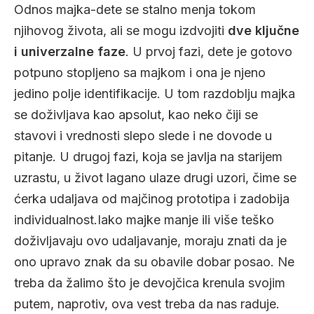
Odnos majka-dete se stalno menja tokom
njihovog života, ali se mogu izdvojiti
dve ključne
i univerzalne faze
. U prvoj fazi, dete je gotovo
potpuno stopljeno sa majkom i ona je njeno
jedino polje identifikacije. U tom razdoblju majka
se doživljava kao apsolut, kao neko čiji se
stavovi i vrednosti slepo slede i ne dovode u
pitanje. U drugoj fazi, koja se javlja na starijem
uzrastu, u život lagano ulaze drugi uzori, čime se
ćerka udaljava od majčinog prototipa i zadobija
individualnost.Iako majke manje ili više teško
doživljavaju ovo udaljavanje, moraju znati da je
ono upravo znak da su obavile dobar posao. Ne
treba da žalimo što je devojčica krenula svojim
putem, naprotiv, ova vest treba da nas raduje.