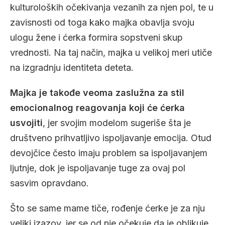
kulturoloških očekivanja vezanih za njen pol, te u
zavisnosti od toga kako majka obavlja svoju
ulogu žene i ćerka formira sopstveni skup
vrednosti. Na taj način, majka u velikoj meri utiče
na izgradnju identiteta deteta.
Majka je takođe veoma zaslužna za stil
emocionalnog reagovanja koji će ćerka
usvojiti
, jer svojim modelom sugeriše šta je
društveno prihvatljivo ispoljavanje emocija. Otud
devojčice često imaju problem sa ispoljavanjem
ljutnje, dok je ispoljavanje tuge za ovaj pol
sasvim opravdano.
Što se same mame tiče, rođenje ćerke je za nju
veliki izazov, jer se od nje očekuje da je oblikuje