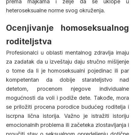
prema majkama i želje da se uklope u
heteroseksualne norme svog okruženja.
Ocenjivanje homoseksualnog
roditeljstva
Profesionalci u oblasti mentalnog zdravlja imaju
za zadatak da u izveštaju daju stručno mišljenje
o tome da li je homoseksualni pojedinac ili par
kompetentan da dobije starateljstvo nad
detetom, procenom njegove individualne
mogućnosti da voli i podiže dete. Takođe, mora
se priložiti procena porodice budućeg roditelja i
iscrpna lična istorija. Važno je istražiti istoriju
emocionalnih problema ili začeteka zlostavljanja i
proučiti stav o seksualnom opredeljenju dotične