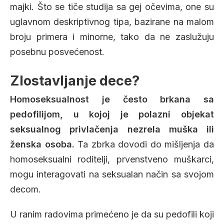
majki. Što se tiče studija sa gej očevima, one su
uglavnom deskriptivnog tipa, bazirane na malom
broju primera i minorne, tako da ne zaslužuju
posebnu posvećenost.
Zlostavljanje dece?
Homoseksualnost je često brkana sa
pedofilijom, u kojoj je polazni objekat
seksualnog privlačenja nezrela muška ili
ženska osoba.
Ta zbrka dovodi do mišljenja da
homoseksualni roditelji, prvenstveno muškarci,
mogu interagovati na seksualan način sa svojom
decom.
U ranim radovima primećeno je da su pedofili koji