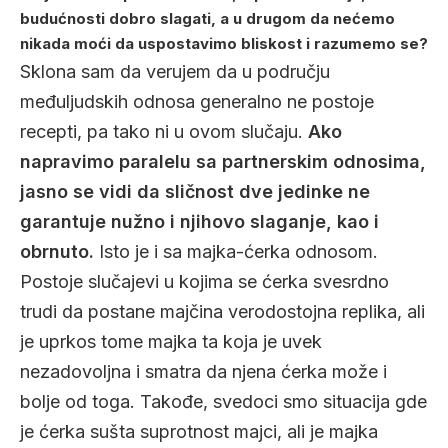
budućnosti dobro slagati, a u drugom da nećemo
nikada moći da uspostavimo bliskost i razumemo se?
Sklona sam da verujem da u području
međuljudskih odnosa generalno ne postoje
recepti, pa tako ni u ovom slučaju.
Ako
napravimo paralelu sa partnerskim odnosima,
jasno se vidi da sličnost dve jedinke ne
garantuje nužno i njihovo slaganje, kao i
obrnuto.
Isto je i sa majka-ćerka odnosom.
Postoje slučajevi u kojima se ćerka svesrdno
trudi da postane majčina verodostojna replika, ali
je uprkos tome majka ta koja je uvek
nezadovoljna i smatra da njena ćerka može i
bolje od toga. Takođe, svedoci smo situacija gde
je ćerka sušta suprotnost majci, ali je majka