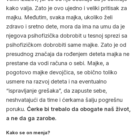
kako valja. Zato je ovo ujedno i veliki pritisak za
majku. Međutim, svaka majka, ukoliko želi
zdravo i sretno dete, mora da ima na umu da je
njegova psihofizička dobrobit u tesnoj sprezi sa
psihofizičkom dobrobiti same majke. Zato je od
presudnog značaja da rođenjem deteta majka ne
prestane da vodi računa o sebi. Majke, a
pogotovo majke devojčica, se obično toliko
usmere na razvoj deteta i na eventualno
“ispravljanje grešaka”, da zapuste sebe,
neshvatajući da time i ćerkama šalju pogrešnu
poruku.
Ćerke bi trebalo da obogate naš život,
a ne da ga zarobe.
Kako se on menja?