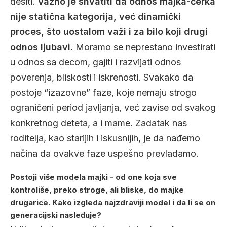
desiti.
Važno je shvatiti da odnos majka-ćerka
nije statična kategorija, već dinamički
proces, što uostalom važi i za bilo koji drugi
odnos ljubavi.
Moramo se neprestano investirati
u odnos sa decom, gajiti i razvijati odnos
poverenja, bliskosti i iskrenosti. Svakako da
postoje “izazovne” faze, koje nemaju strogo
ograničeni period javljanja, već zavise od svakog
konkretnog deteta, a i mame. Zadatak nas
roditelja, kao starijih i iskusnijih, je da nađemo
načina da ovakve faze uspešno prevladamo.
Postoji više modela majki – od one koja sve
kontroliše, preko stroge, ali bliske, do majke
drugarice. Kako izgleda najzdraviji model i da li se on
generacijski nasleđuje?