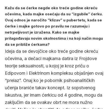
Kažu da se ćerke negde oko treće godine okreću
očevima, kada majke osećaju da su “izgubile” ćerku.
Ovaj odnos je naročito “klizav” u pubertetu, kada se
ćerke i majke gotovo po pravilu ne razumeju i
netrpeljivost je izražena. Kako se majke
prilagođavaju novim okolnostima i na koji način mogu
da se približe ćerkama?
Ideja da se devojčice oko treće godine okreću
očevima, a dečaci majkama datira iz Frojdove
teorije seksualnosti, u kojoj je kroz priču o
Edipovom i Elektrinom kompleksu objašnjen ovaj
“prelaz”. Onaj ko je pobornik psihoanalitičkih
učenja braniće takav koncept. Iz sopstvenog
iskustva, jer imam ćerkicu od 4 godine, mogu da
zaključim da se ovakav obrt ne mora nužno