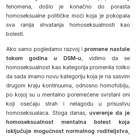
fenomena, došlo je konačno do porasta
homoseksualne političke moći koja je pokopala
sva ranija shvatanja homoseksualnosti kao
bolesti.
Ako samo pogledamo razvoj i
promene nastale
tokom godina u DSM-u
, vidimo da se
homoseksualnost kao kategorija promenila toliko
da sada imamo novu kategoriju koja je na sasvim
drugom kraju kontinuuma, odnosno homofobiju,
po kojoj su u mentalno poremećene svrstani oni
koji osećaju strah i nelagodu u prisustvu
homoseksualaca. Stoga danas,
uverenje da je
homoseksualnost mentalna bolest koja
isključuje mogućnost normalnog roditeljstva,