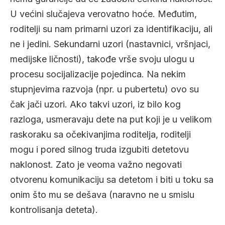
U većini slučajeva verovatno hoće. Međutim,
roditelji su nam primarni uzori za identifikaciju, ali
ne i jedini. Sekundarni uzori (nastavnici, vršnjaci,
medijske ličnosti), takođe vrše svoju ulogu u
procesu socijalizacije pojedinca. Na nekim
stupnjevima razvoja (npr. u pubertetu) ovo su
čak jači uzori. Ako takvi uzori, iz bilo kog
razloga, usmeravaju dete na put koji je u velikom
raskoraku sa očekivanjima roditelja, roditelji
mogu i pored silnog truda izgubiti detetovu
naklonost. Zato je veoma važno negovati
otvorenu komunikaciju sa detetom i biti u toku sa
onim što mu se dešava (naravno ne u smislu
kontrolisanja deteta).