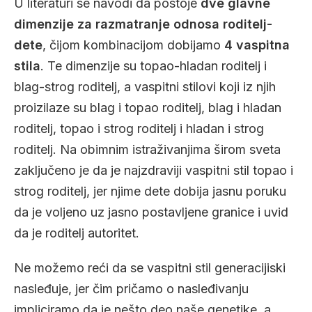
U literaturi se navodi da postoje
dve glavne
dimenzije za razmatranje odnosa roditelj-
dete
, čijom kombinacijom dobijamo
4 vaspitna
stila
. Te dimenzije su topao-hladan roditelj i
blag-strog roditelj, a vaspitni stilovi koji iz njih
proizilaze su blag i topao roditelj, blag i hladan
roditelj, topao i strog roditelj i hladan i strog
roditelj. Na obimnim istraživanjima širom sveta
zaključeno je da je najzdraviji vaspitni stil topao i
strog roditelj, jer njime dete dobija jasnu poruku
da je voljeno uz jasno postavljene granice i uvid
da je roditelj autoritet.
Ne možemo reći da se vaspitni stil generacijiski
nasleđuje, jer čim pričamo o nasleđivanju
impliciramo da je nešto deo naše genetike, a