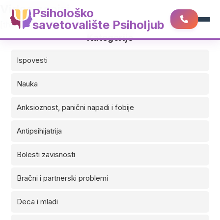
Video zapisi
Psihološko
savetovalište Psiholjub
[the-post-grid id=”3746″ title=”Video zapisi”]
Kategorije
Ispovesti
Nauka
Anksioznost, panični napadi i fobije
Antipsihijatrija
Bolesti zavisnosti
Bračni i partnerski problemi
Deca i mladi