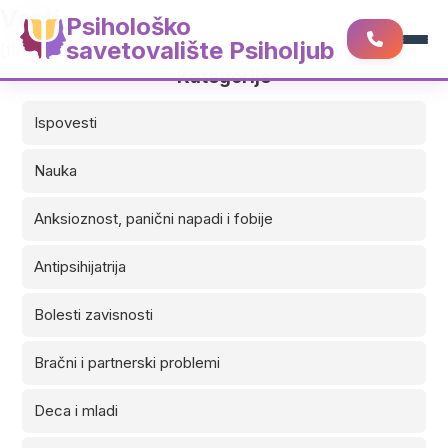
Vesti
Psihološko
savetovalište Psiholjub
[the-post-grid id=”3740″ title=”Vesti”]
Kategorije
Ispovesti
Nauka
Anksioznost, panični napadi i fobije
Antipsihijatrija
Bolesti zavisnosti
Bračni i partnerski problemi
Deca i mladi