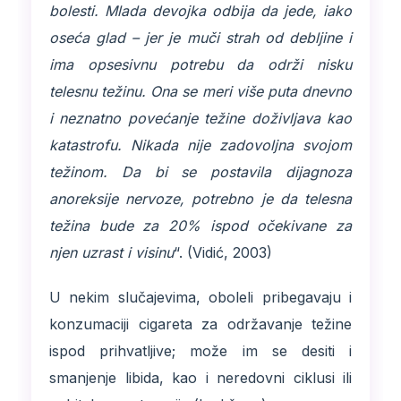
bolesti. Mlada devojka odbija da jede, iako
oseća glad – jer je muči strah od debljine i
ima opsesivnu potrebu da održi nisku
telesnu težinu. Ona se meri više puta dnevno
i neznatno povećanje težine doživljava kao
katastrofu. Nikada nije zadovoljna svojom
težinom. Da bi se postavila dijagnoza
anoreksije nervoze, potrebno je da telesna
težina bude za 20% ispod očekivane za
njen uzrast i visinu
“. (Vidić, 2003)
U nekim slučajevima, oboleli pribegavaju i
konzumaciji cigareta za održavanje težine
ispod prihvatljive; može im se desiti i
smanjenje libida, kao i neredovni ciklusi ili