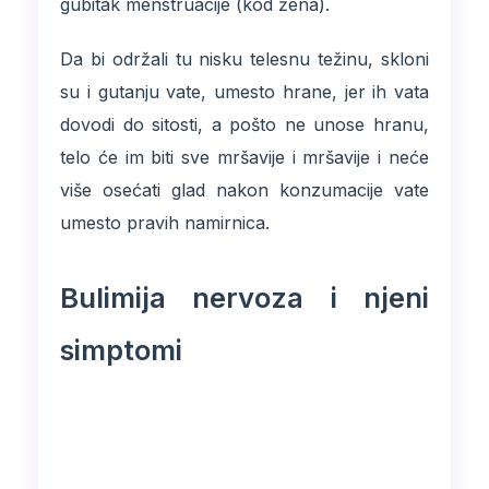
gubitak menstruacije (kod žena).
Da bi održali tu nisku telesnu težinu, skloni
su i gutanju vate, umesto hrane, jer ih vata
dovodi do sitosti, a pošto ne unose hranu,
telo će im biti sve mršavije i mršavije i neće
više osećati glad nakon konzumacije vate
umesto pravih namirnica.
Bulimija nervoza i njeni
simptomi