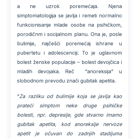
a ne uzrok poremećaja. Njena
simptomatologija se javlja i remeti normalno
funkcionisanje mlade osobe na psihičkom,
porodičnm i socijalnom planu. Ona je, posle
bulimije, najčešći poremećaj ishrane u
pubertetu i adolescenciji. To je uglavnom
bolest ženske populacije – bolest devojčica i
mladih devojaka. Reč “anoreksija” u
slobodnom prevodu znači gubitak apetita.
“
Za razliku od bulimije koja se javlja kao
prateći simptom neke druge psihičke
bolesti, npr. depresije, gde stvarno imamo
gubitak apetita, kod anoreksije nervoze
apetit je očuvan do zadnjih stadijuma