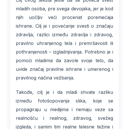
Cilj ovog teksta jeste da se poveća svest
mladih osoba, pre svega devojaka, jer je kod
njih uočljiv veći procenat poremećaja
ishrane. Cilj je i povećanje svesti o značaju
zdravlja, razlici između zdravlja i zdravog,
pravilno uhranjenog tela i premršavosti ili
pothranjenosti – izgladnjivanja. Potrebno je i
pomoći mladima da zavole svoje telo, da
uvide značaj pravilne ishrane i umerenog i
pravilnog načina vežbanja.
Takođe, cilj je i da mladi shvate razliku
između fotošopovanja slika, koje se
propagiraju u medijima i nemaju veze sa
realnošću i realnog, zdravog, svežeg
izgleda, i samim tim realne telesne težine i