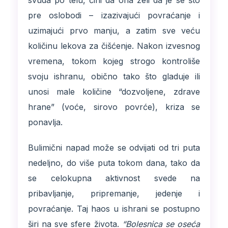
svuda po telu, čini da ona želi da je se što
pre oslobodi – izazivajući povraćanje i
uzimajući prvo manju, a zatim sve veću
količinu lekova za čišćenje. Nakon izvesnog
vremena, tokom kojeg strogo kontroliše
svoju ishranu, obično tako što gladuje ili
unosi male količine “dozvoljene, zdrave
hrane” (voće, sirovo povrće), kriza se
ponavlja.
Bulimični napad može se odvijati od tri puta
nedeljno, do više puta tokom dana, tako da
se celokupna aktivnost svede na
pribavljanje, pripremanje, jedenje i
povraćanje. Taj haos u ishrani se postupno
širi na sve sfere života.
“Bolesnica se oseća