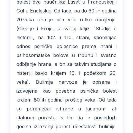
bolest dva naučnika: Laset u Francuskoj i
Gul u Engleskoj. Od tada, pa do 60-ih godina
20.veka ona je bila vrlo retko oboljenje.
(Čak je i Frojd, u svojoj knjizi “Studije o
histeriji”, na 102. i 110. strani, spominjao
odnos psihičke bolesnice prema hrani i
psihosomatske bolove u trbuhu i svesno
odbijanje hrane, a on se takvim studijama o
histeriji bavio krajem 19. i početkom 20.
veka). Bulimija nervoza je opisana i
izdvojena kao posebna psihička bolest
krajem 80-ih godina prošlog veka. Od tada
su poremećaji ishrane u laganom, ali
stalnom porastu, s tim da je poslednjih
godina izraženiji porast učestalosti bulimije.