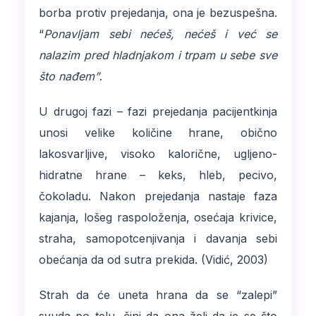
borba protiv prejedanja, ona je bezuspešna.
“
Ponavljam sebi nećeš, nećeš i već se
nalazim pred hladnjakom i trpam u sebe sve
što nađem”
.
U drugoj fazi – fazi prejedanja pacijentkinja
unosi velike količine hrane, obično
lakosvarljive, visoko kalorične, ugljeno-
hidratne hrane – keks, hleb, pecivo,
čokoladu. Nakon prejedanja nastaje faza
kajanja, lošeg raspoloženja, osećaja krivice,
straha, samopotcenjivanja i davanja sebi
obećanja da od sutra prekida. (Vidić, 2003)
Strah da će uneta hrana da se “zalepi”