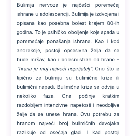
Bulimija nervoza je najčešći poremećaj
ishrane u adolescenciji. Bulimija je izdvojena i
opisana kao posebna bolest krajem 80-ih
godina. To je psihičko oboljenje koje spada u
poremećaje ponašanja ishrane. Kao i kod
anoreksije, postoji opsesivna želja da se
bude mršav, kao i bolesni strah od hrane –
“hrana je moj najveći neprijatelj”
. Ono što je
tipično za bulimiju su bulimične krize ili
bulimični napadi. Bulimična kriza se odvija u
nekoliko faza. Ona počinje kratkim
razdobljem intenzivne napetosti i neodoljive
želje da se unese hrana. Ovu potrebu za
hranom najveći broj bulimičnih devojaka
razlikuje od osećaja gladi. I kad postoji