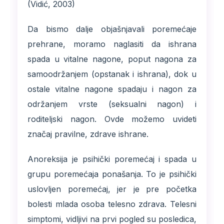
(Vidić, 2003)
Da bismo dalje objašnjavali poremećaje
prehrane, moramo naglasiti da ishrana
spada u vitalne nagone, poput nagona za
samoodržanjem (opstanak i ishrana), dok u
ostale vitalne nagone spadaju i nagon za
održanjem vrste (seksualni nagon) i
roditeljski nagon. Ovde možemo uvideti
značaj pravilne, zdrave ishrane.
Anoreksija je psihički poremećaj i spada u
grupu poremećaja ponašanja. To je psihički
uslovljen poremećaj, jer je pre početka
bolesti mlada osoba telesno zdrava. Telesni
simptomi, vidljivi na prvi pogled su posledica,