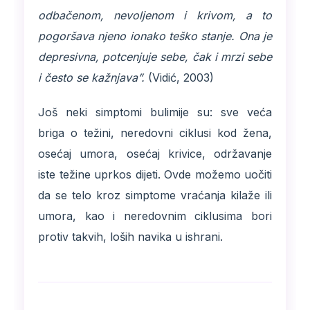
odbačenom, nevoljenom i krivom, a to
pogoršava njeno ionako teško stanje. Ona je
depresivna, potcenjuje sebe, čak i mrzi sebe
i često se kažnjava”.
(Vidić, 2003)
Još neki simptomi bulimije su: sve veća
briga o težini, neredovni ciklusi kod žena,
osećaj umora, osećaj krivice, održavanje
iste težine uprkos dijeti. Ovde možemo uočiti
da se telo kroz simptome vraćanja kilaže ili
umora, kao i neredovnim ciklusima bori
protiv takvih, loših navika u ishrani.