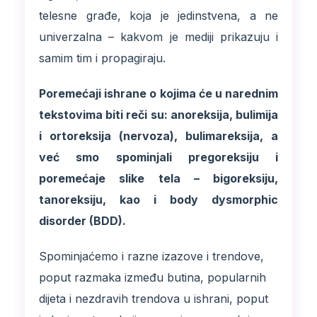
telesne građe, koja je jedinstvena, a ne
univerzalna – kakvom je mediji prikazuju i
samim tim i propagiraju.
Poremećaji ishrane o kojima će u narednim
tekstovima biti reči su: anoreksija, bulimija
i ortoreksija (nervoza), bulimareksija, a
već smo spominjali pregoreksiju i
poremećaje slike tela – bigoreksiju,
tanoreksiju, kao i body dysmorphic
disorder (BDD).
Spominjaćemo i razne izazove i trendove,
poput razmaka između butina, popularnih
dijeta i nezdravih trendova u ishrani, poput