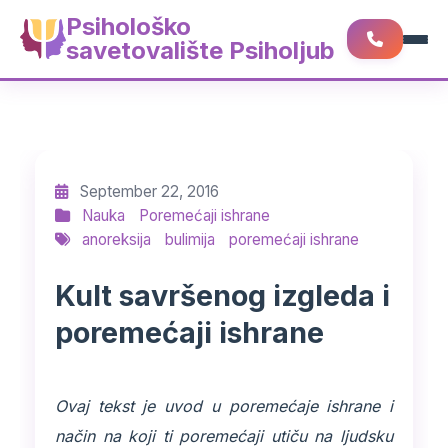
Psihološko
savetovalište Psiholjub
September 22, 2016
Nauka
Poremećaji ishrane
anoreksija
bulimija
poremećaji ishrane
Kult savršenog izgleda i
poremećaji ishrane
Ovaj tekst je uvod u poremećaje ishrane i
način na koji ti poremećaji utiču na ljudsku