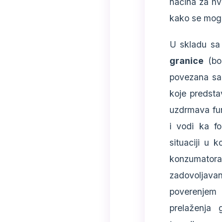
načina za hv
kako se mogu 
U skladu sa 
granice
(bou
povezana sa
koje predsta
uzdrmava fun
i vodi ka fo
situaciji u k
konzumatora 
zadovoljavan
poverenjem
prelaženja 