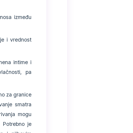
dnosa između
je i vrednost
mena intime i
lačnosti, pa
no za granice
vanje smatra
irivanja mogu
. Potrebno je