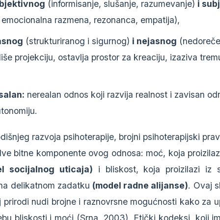
bjektivnog
(informisanje, slušanje, razumevanje)
i sub
, emocionalna razmena, rezonanca, empatija),
asnog
(strukturiranog i sigurnog)
i nejasnog
(nedoreče
liše projekciju, ostavlja prostor za kreaciju, izaziva trem
salan:
nerealan odnos koji razvija realnost i zavisan od
utonomiju.
šnjeg razvoja psihoterapije, brojni psihoterapijski pravc
ve bitne komponente ovog odnosa: moć, koja proizilazi 
l socijalnog uticaja)
i bliskost, koja proizilazi iz
 na delikatnom zadatku
(model radne alijanse)
. Ovaj 
j prirodi nudi brojne i raznovrsne mogućnosti kako za u
ebu bliskosti i moći (Srna, 2003). Etički kodeksi, koji im