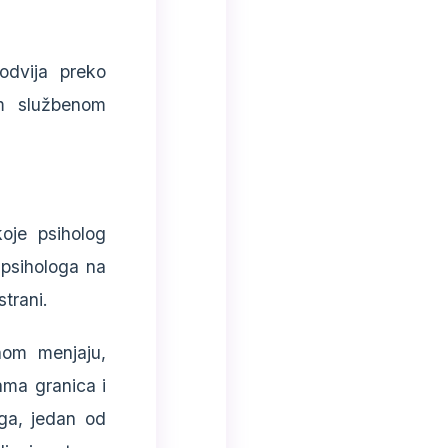
odvija preko
m službenom
oje psiholog
i psihologa na
strani.
nom menjaju,
ama granica i
ga, jedan od