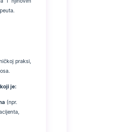
ra i njihovim
apeuta.
ničkoj praksi,
nosa.
oji je:
ma
(npr.
acijenta,