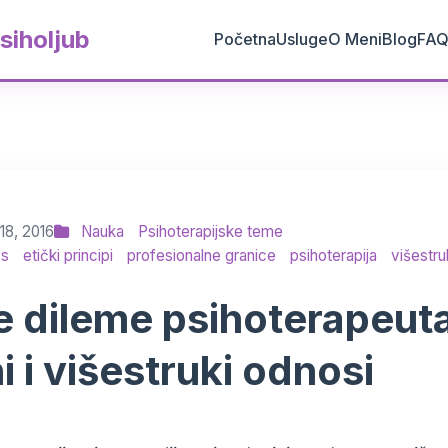
siholjub
Početna
Usluge
O Meni
Blog
FA
8, 2016
Nauka
Psihoterapijske teme
os
etički principi
profesionalne granice
psihoterapija
višestru
e dileme psihoterapeut
i i višestruki odnosi