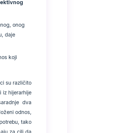
jektivnog
nog, onog
u, daje
nos koji
i su različito
iz hijerarhije
 saradnje dva
složeni odnos,
potrebu, tako
aju za cilj da