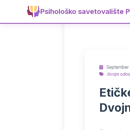
Psihološko savetovalište P
September 1
dvojni odn
Etičk
Dvojn