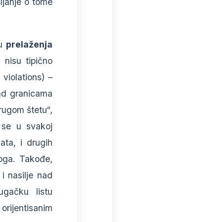
ljanje o tome
đu
prelaženja
nisu tipično
violations) –
nad granicama
rugom štetu“,
a se u svakoj
nata, i drugih
loga. Takođe,
i nasilje nad
gačku listu
rijentisanim