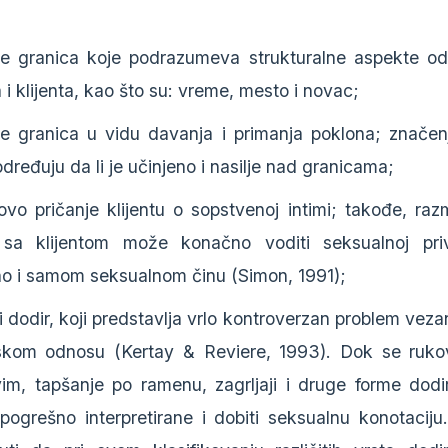
je granica koje podrazumeva strukturalne aspekte o
 i klijenta, kao što su: vreme, mesto i novac;
je granica u vidu davanja i primanja poklona; značen
dređuju da li je učinjeno i nasilje nad granicama;
vo pričanje klijentu o sopstvenoj intimi; takođe, raz
i sa klijentom može konačno voditi seksualnoj priv
no i samom seksualnom činu (Simon, 1991);
 dodir, koji predstavlja vrlo kontroverzan problem veza
jskom odnosu (Kertay & Reviere, 1993). Dok se ruko
ivim, tapšanje po ramenu, zagrljaji i druge forme dod
 pogrešno interpretirane i dobiti seksualnu konotaciju