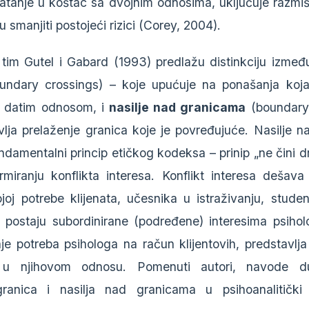
atanje u koštac sa dvojnim odnosima, uključuje razmiš
smanjiti postojeći rizici (Corey, 2004).
tim Gutel i Gabard (1993) predlažu distinkciju izme
ndary crossings) – koje upućuje na ponašanja koja 
 datim odnosom, i
nasilje nad granicama
(boundary 
vlja prelaženje granica koje je povređujuće. Nasilje 
damentalni princip etičkog kodeksa – prinip „ne čini d
rmiranju konflikta interesa. Konflikt interesa dešav
ojoj potrebe klijenata, učesnika u istraživanju, stude
postaju subordinirane (podređene) interesima psiho
je potreba psihologa na račun klijentovih, predstavlja 
 u njihovom odnosu. Pomenuti autori, navode du
granica i nasilja nad granicama u psihoanalitički o