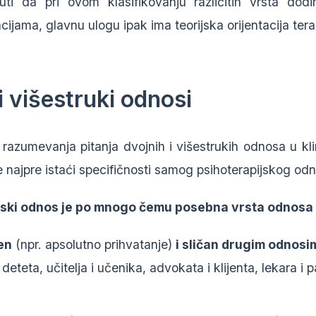
ti da pri ovom klasifikovanju različitih vrsta dodi
acijama, glavnu ulogu ipak ima teorijska orijentacija ter
i višestruki odnosi
razumevanja pitanja dvojnih i višestrukih odnosa u kli
 najpre istaći specifičnosti samog psihoterapijskog od
jski odnos je po mnogo čemu posebna vrsta odnosa k
en
(npr. apsolutno prihvatanje)
i sličan drugim odnosi
i deteta, učitelja i učenika, advokata i klijenta, lekara i p