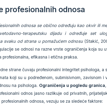
e profesionalnih odnosa
esionalnih odnosa se obično određuju kao okvir ili 
etodavno-terapeutsku dijadu i određuje set ulog
za svaku od strana u pomažućem odnosu
(Stakić, 20
gulacije se odnosi na razne vrste ograničenja koja su 
 profesionalna, efikasna i etična praksa.
dne strane čuvaju profesionalni integritet psihologa, a 
jenata koji su u podređenom, submisivnom, zavisnom i 
dnosu na psihologa.
Ograničenja u pogledu granica
,
esionalni odnos jasno razlikuje od privatnih, prijateljsk
 profesionalnih odnosa, vezuju se za sledeće faktore: