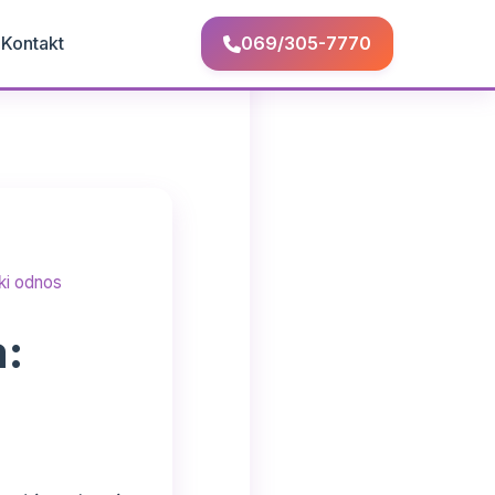
Q
Kontakt
069/305-7770
ki odnos
a: