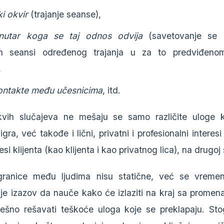
i okvir
(trajanje seanse),
nutar koga se taj odnos odvija
(savetovanje se 
ih seansi određenog trajanja u za to predviđeno
,
kontakte među učesnicima
, itd.
kvih slučajeva ne mešaju se samo različite uloge k
gra, već takođe i lični, privatni i profesionalni interes
resi klijenta (kao klijenta i kao privatnog lica), na drugoj 
ranice među ljudima nisu statične, već se vreme
 je izazov da nauče kako će izlaziti na kraj sa promen
ešno rešavati teškoće uloga koje se preklapaju. Sto