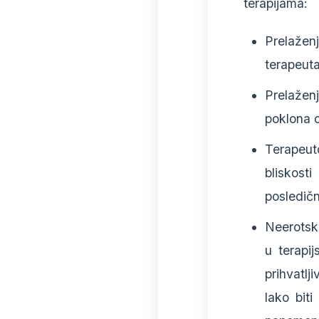
terapijama:
Prelažen
terapeuta
Prelažen
poklona o
Terapeuto
bliskost
posledič
Neerotski
u terapi
prihvatlj
lako biti