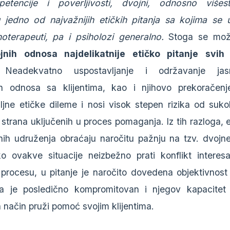
tencije i poverljivosti, dvojni, odnosno višes
u jedno od najvažnijih etičkih pitanja sa kojima s
oterapeuti, pa i psiholozi generalno.
Stoga se može
ojnih odnosa najdelikatnije etičko pitanje svih
 Neadekvatno uspostavljanje i održavanje jas
ih odnosa sa klijentima, kao i njihovo prekoračenje
ljne etičke dileme i nosi visok stepen rizika od suk
 strana uključenih u proces pomaganja. Iz tih razloga, 
nih udruženja obraćaju naročitu pažnju na tzv. dvojne
o ovakve situacije neizbežno prati konflikt interes
ocesu, u pitanje je naročito dovedena objektivnost 
pa je posledično kompromitovan i njegov kapacitet
 način pruži pomoć svojim klijentima.