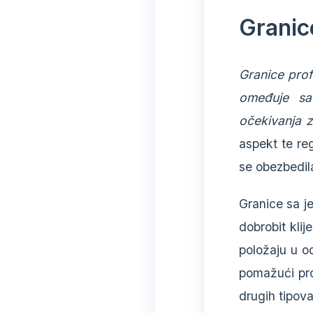
Granic
Granice prof
omeđuje sav
očekivanja 
aspekt te re
se obezbedila
Granice sa je
dobrobit kli
položaju u o
pomažući prof
drugih tipova