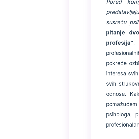
Pored kompe
predstavljaj
susreću psih
pitanje dv
profesija“
.
profesionaln
pokreće ozbi
interesa svih
svih strukov
odnose. Kak
pomažućem pr
psihologa, 
profesionalan