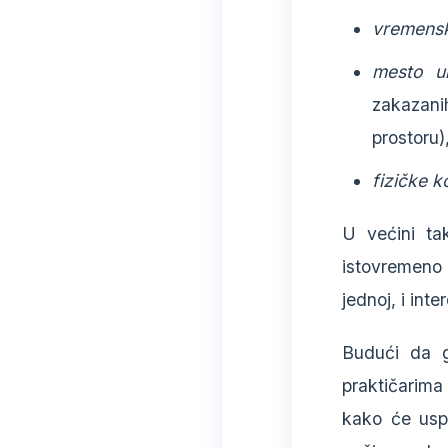
vremensk
mesto u
zakazan
prostoru)
fizičke 
U većini ta
istovremeno i
jednoj, i inte
Budući da g
praktičarima
kako će usp