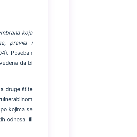
membrana koja
a, pravila i
04). Poseban
uvedena da bi
sa druge štite
vulnerabilnom
 po kojima se
ih odnosa, ili