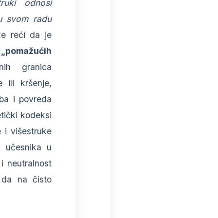
truki odnosi
e u svom radu
 reći da je
 „pomažućih
nih granica
 ili kršenje,
oba i povreda
etički kodeksi
 i višestruke
a učesnika u
i neutralnost
 da na čisto