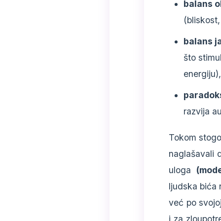
balans o
(bliskost
balans j
što stimu
energiju),
paradok
razvija a
Tokom stogodi
naglašavali d
uloga
(mode
ljudska bića
već po svojo
i za zloupotr