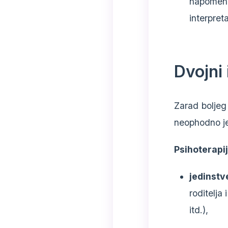
napomenu
interpret
Dvojni 
Zarad boljeg 
neophodno je
Psihoterapi
jedinstv
roditelja 
itd.),