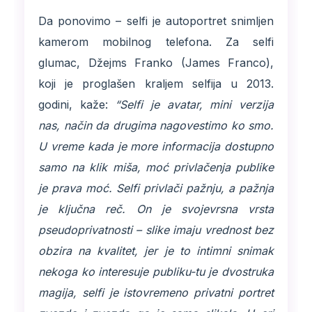
Da ponovimo – selfi je autoportret snimljen
kamerom mobilnog telefona. Za selfi
glumac, Džejms Franko (James Franco),
koji je proglašen kraljem selfija u 2013.
godini, kaže:
“Selfi je avatar, mini verzija
nas, način da drugima nagovestimo ko smo.
U vreme kada je more informacija dostupno
samo na klik miša, moć privlačenja publike
je prava moć. Selfi privlači pažnju, a pažnja
je ključna reč. On je svojevrsna vrsta
pseudoprivatnosti – slike imaju vrednost bez
obzira na kvalitet, jer je to intimni snimak
nekoga ko interesuje publiku-tu je dvostruka
magija, selfi je istovremeno privatni portret