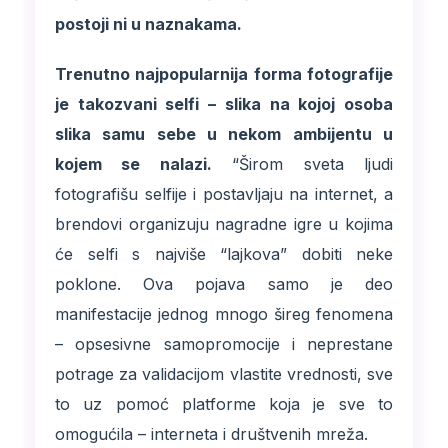
postoji ni u naznakama.
Trenutno najpopularnija forma fotografije
je takozvani selfi – slika na kojoj osoba
slika samu sebe u nekom ambijentu u
kojem se nalazi.
“Širom sveta ljudi
fotografišu selfije i postavljaju na internet, a
brendovi organizuju nagradne igre u kojima
će selfi s najviše “lajkova” dobiti neke
poklone. Ova pojava samo je deo
manifestacije jednog mnogo šireg fenomena
– opsesivne samopromocije i neprestane
potrage za validacijom vlastite vrednosti, sve
to uz pomoć platforme koja je sve to
omogućila – interneta i društvenih mreža.