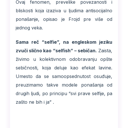
Ovaj fenomen, prevelike povezanosti i
bliskosti koja izaziva u ljudima antisocijalno
ponašanje, opisao je Frojd pre više od
jednog veka.
Sama reč “selfie”, na engleskom jeziku
zvuči slično kao “selfish” – sebičan.
Zaista,
živimo u kolektivnom odobravanju opšte
sebičnosti, koja deluje kao efekat lavine.
Umesto da se samoopsednutost osuđuje,
preuzimamo takve modele ponašanja od
drugih ljudi, po principu “svi prave selfije, pa
zašto ne bih i ja” .