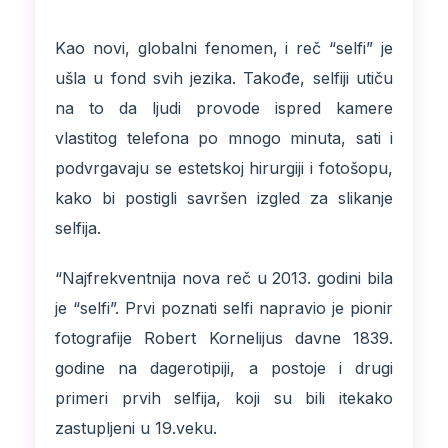
Kao novi, globalni fenomen, i reč “selfi” je
ušla u fond svih jezika. Takođe, selfiji utiču
na to da ljudi provode ispred kamere
vlastitog telefona po mnogo minuta, sati i
podvrgavaju se estetskoj hirurgiji i fotošopu,
kako bi postigli savršen izgled za slikanje
selfija.
“Najfrekventnija nova reč u 2013. godini bila
je “selfi”. Prvi poznati selfi napravio je pionir
fotografije Robert Kornelijus davne 1839.
godine na dagerotipiji, a postoje i drugi
primeri prvih selfija, koji su bili itekako
zastupljeni u 19.veku.