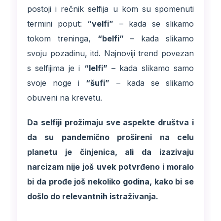
postoji i rečnik selfija u kom su spomenuti
termini poput:
“velfi”
– kada se slikamo
tokom treninga,
“belfi”
– kada slikamo
svoju pozadinu, itd. Najnoviji trend povezan
s selfijima je i
“lelfi”
– kada slikamo samo
svoje noge i
“šufi”
– kada se slikamo
obuveni na krevetu.
Da selfiji prožimaju sve aspekte društva i
da su pandemično prošireni na celu
planetu je činjenica, ali da izazivaju
narcizam nije još uvek potvrđeno i moralo
bi da prođe još nekoliko godina, kako bi se
došlo do relevantnih istraživanja.