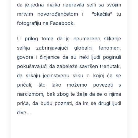
da je jedna majka napravila selfi sa svojim
mrtvim novorođenčetom i “okačila” tu
fotografiju na Facebook.
U prilog tome da je neumereno slikanje
selfija zabrinjavajući globalni fenomen,
govore i činjenice da su neki ljudi poginuli
pokušavajući da zabeleže savršen trenutak,
da slikaju jedinstvenu sliku o kojoj će se
pričati, što lako možemo povezati s
narcizmom, baš zbog te želje da se o njima
priča, da budu poznati, da im se drugi ljudi
dive …