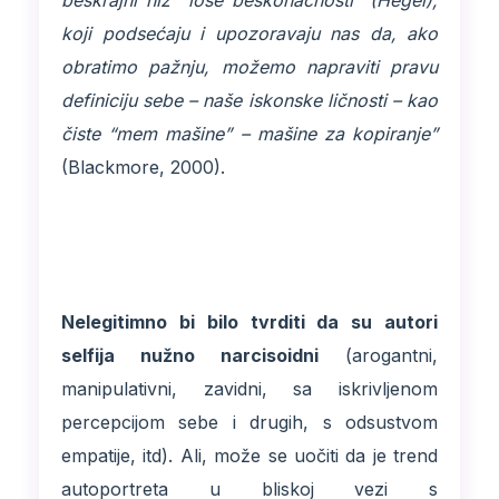
beskrajni niz “loše beskonačnosti” (Hegel),
koji podsećaju i upozoravaju nas da, ako
obratimo pažnju, možemo napraviti pravu
definiciju sebe – naše iskonske ličnosti – kao
čiste “mem mašine” – mašine za kopiranje”
(Blackmore, 2000).
Nelegitimno bi bilo tvrditi da su autori
selfija nužno narcisoidni
(arogantni,
manipulativni, zavidni, sa iskrivljenom
percepcijom sebe i drugih, s odsustvom
empatije, itd). Ali, može se uočiti da je trend
autoportreta u bliskoj vezi s