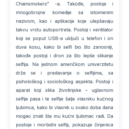
Chainsmokers” -a. Takođe, postoje i
mnogobrojne komedije sa istoimenim
nazivom, kao i aplikacije koje ulepšavaju
takvu vrstu autoportreta. Postoji i ventilator
koji se poput USB-a uključi u telefon i on
duva kosu, kako bi selfi bio što zanosniji,
takođe postoji i dron za što lepše slikanje
selfija. Na jednom američkom univerzitetu
drže se i predavanja o selfijima, sa
psihološkog i sociološkog aspekta. Postoji i
aparat koji slika životinjske – uglavnom
selfije pasa i te selfije šalje vlasniku kućnog
ljubimca, kako bi vlasnik u svako doba dana
mogao znati šta mu kućni ljubimac radi. Da
postoje i morbidni selfiji, pokazuje činjenica