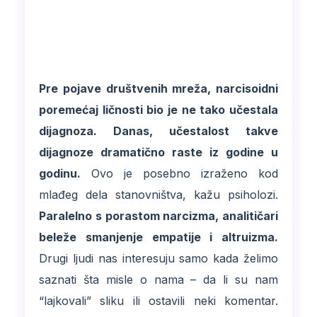
Pre pojave društvenih mreža, narcisoidni
poremećaj ličnosti bio je ne tako učestala
dijagnoza. Danas, učestalost takve
dijagnoze dramatično raste iz godine u
godinu.
Ovo je posebno izraženo kod
mlađeg dela stanovništva, kažu psiholozi.
Paralelno s porastom narcizma, analitičari
beleže smanjenje empatije i altruizma.
Drugi ljudi nas interesuju samo kada želimo
saznati šta misle o nama – da li su nam
“lajkovali” sliku ili ostavili neki komentar.