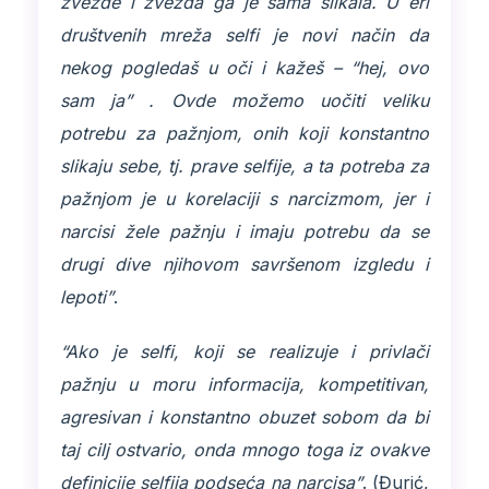
zvezde i zvezda ga je sama slikala. U eri
društvenih mreža selfi je novi način da
nekog pogledaš u oči i kažeš – “hej, ovo
sam ja” . Ovde možemo uočiti veliku
potrebu za pažnjom, onih koji konstantno
slikaju sebe, tj. prave selfije, a ta potreba za
pažnjom je u korelaciji s narcizmom, jer i
narcisi žele pažnju i imaju potrebu da se
drugi dive njihovom savršenom izgledu i
lepoti”
.
“Ako je selfi, koji se realizuje i privlači
pažnju u moru informacija, kompetitivan,
agresivan i konstantno obuzet sobom da bi
taj cilj ostvario, onda mnogo toga iz ovakve
definicije selfija podseća na narcisa”
. (Đurić,