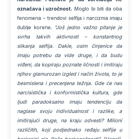
označava i uzročnost.
Moglo bi biti da oba
fenomena – trendovi selfija i narcizma imaju
dublje korene.
“Još jedno važno pitanje je
svrha takvih aktivnosti – konstantnog
slikanja selfija. Dakle, osim činjenice da
imaju potrebu da vide druge, i da budu
viđeni, da kopiraju poznate ličnosti i imitiraju
njihov glamurozan izgled i način života, to je
besmislena i precenjena težnja. Gde će nas
narcisistička i konformistička kultura, gde
ljudi paradoksalno imaju tendenciju da
naglase svoju individualnost i razlike, a
imitirajući druge, na kraju odvesti? Milioni
različitih, koji podjednako ređaju selfije u