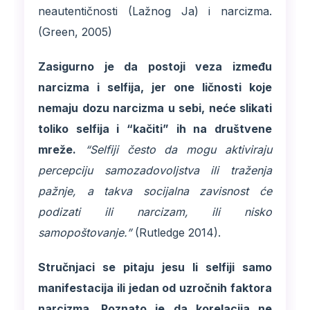
neautentičnosti (Lažnog Ja) i narcizma.
(Green, 2005)
Zasigurno je da postoji veza između
narcizma i selfija, jer one ličnosti koje
nemaju dozu narcizma u sebi, neće slikati
toliko selfija i “kačiti” ih na društvene
mreže.
“Selfiji često da mogu aktiviraju
percepciju samozadovoljstva ili traženja
pažnje, a takva socijalna zavisnost će
podizati ili narcizam, ili nisko
samopoštovanje.”
(Rutledge 2014).
Stručnjaci se pitaju jesu li selfiji samo
manifestacija ili jedan od uzročnih faktora
narcizma. Poznato je da korelacija ne