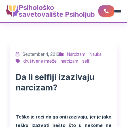
Psihološko
savetovalište Psiholjub
September 4, 2016
Narcizam
Nauka
društvene mreže
narcizam
selfi
Da li selfiji izazivaju
narcizam?
Teško je reći da ga oni izazivaju, jer je jako
teško izazvati nešto što u nekome ne