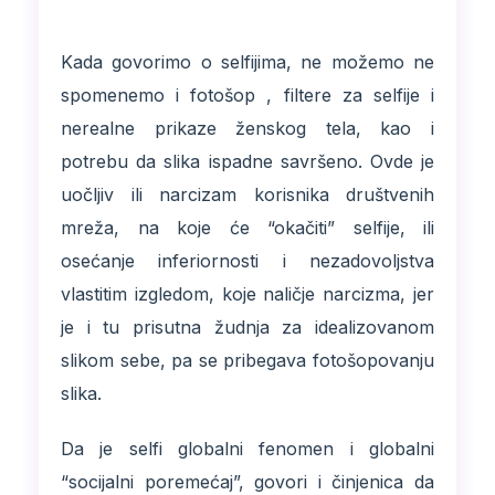
Kada govorimo o selfijima, ne možemo ne
spomenemo i fotošop , filtere za selfije i
nerealne prikaze ženskog tela, kao i
potrebu da slika ispadne savršeno. Ovde je
uočljiv ili narcizam korisnika društvenih
mreža, na koje će “okačiti” selfije, ili
osećanje inferiornosti i nezadovoljstva
vlastitim izgledom, koje naličje narcizma, jer
je i tu prisutna žudnja za idealizovanom
slikom sebe, pa se pribegava fotošopovanju
slika.
Da je selfi globalni fenomen i globalni
“socijalni poremećaj”, govori i činjenica da