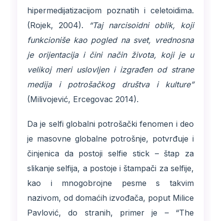
hipermedijatizacijom poznatih i celetoidima.
(Rojek, 2004).
“Taj narcisoidni oblik, koji
funkcioniše kao pogled na svet, vrednosna
je orijentacija i čini način života, koji je u
velikoj meri uslovljen i izgrađen od strane
medija i potrošačkog društva i kulture”
(Milivojević, Ercegovac 2014).
Da je selfi globalni potrošački fenomen i deo
je masovne globalne potrošnje, potvrđuje i
činjenica da postoji selfie stick – štap za
slikanje selfija, a postoje i štampači za selfije,
kao i mnogobrojne pesme s takvim
nazivom, od domaćih izvođača, poput Milice
Pavlović, do stranih, primer je – “The