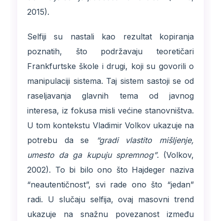
2015).
Selfiji su nastali kao rezultat kopiranja
poznatih, što podržavaju teoretičari
Frankfurtske škole i drugi, koji su govorili o
manipulaciji sistema. Taj sistem sastoji se od
raseljavanja glavnih tema od javnog
interesa, iz fokusa misli većine stanovništva.
U tom kontekstu Vladimir Volkov ukazuje na
potrebu da se
“gradi vlastito mišljenje,
umesto da ga kupuju spremnog”
. (Volkov,
2002). To bi bilo ono što Hajdeger naziva
“neautentičnost”, svi rade ono što “jedan”
radi. U slučaju selfija, ovaj masovni trend
ukazuje na snažnu povezanost između