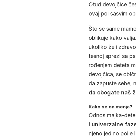
Otud devojčice čest
ovaj pol sasvim o
Što se same mame ti
oblikuje kako valja
ukoliko želi zdrav
tesnoj sprezi sa p
rođenjem deteta m
devojčica, se običn
da zapuste sebe, n
da obogate naš ži
Kako se on menja?
Odnos majka-dete s
i univerzalne faz
njeno jedino polje 