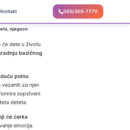
Q
Kontakt
069/305-7770
teta, njegovo
 će dete u životu
zgradnju bazičnog
uduću polnu
a vezanih za njen
formira sopstveni
teta deteta.
ji će ćerka
avanje emocija.