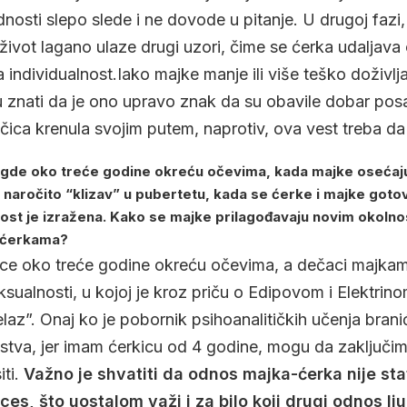
ednosti slepo slede i ne dovode u pitanje. U drugoj fazi,
 život lagano ulaze drugi uzori, čime se ćerka udaljav
a individualnost.Iako majke manje ili više teško doživl
u znati da je ono upravo znak da su obavile dobar pos
čica krenula svojim putem, naprotiv, ova vest treba da
gde oko treće godine okreću očevima, kada majke osećaju
 naročito “klizav” u pubertetu, kada se ćerke i majke goto
vost je izražena. Kako se majke prilagođavaju novim okolnos
e ćerkama?
ice oko treće godine okreću očevima, a dečaci majkama
eksualnosti, u kojoj je kroz priču o Edipovom i Elektri
elaz”. Onaj ko je pobornik psihoanalitičkih učenja bran
stva, jer imam ćerkicu od 4 godine, mogu da zaključi
ti.
Važno je shvatiti da odnos majka-ćerka nije sta
es, što uostalom važi i za bilo koji drugi odnos lju