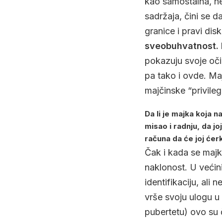
kao samostalna, nez
sadržaja, čini se d
granice i pravi di
sveobuhvatnost. B
pokazuju svoje očig
pa tako i ovde. Ma
majčinske “privilegi
Da li je majka koja 
misao i radnju, da j
računa da će joj ćer
Čak i kada se majk
naklonost. U većin
identifikaciju, ali 
vrše svoju ulogu u
pubertetu) ovo su č