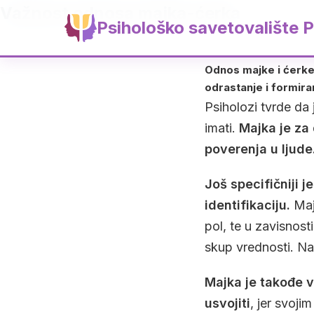
Važnost odnosa majka-ćerka
Psihološko savetovalište P
Odnos majke i ćerke 
odrastanje i formira
Psiholozi tvrde da
imati.
Majka je za 
poverenja u ljude
Još specifičniji 
identifikaciju.
Majk
pol, te u zavisnos
skup vrednosti. Na 
Majka je takođe 
usvojiti
, jer svoji