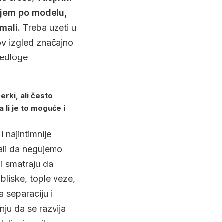
enjem po modelu,
mali.
Treba uzeti u
hov izgled značajno
predloge
erki, ali često
 li je to moguće i
 najintimnije
bali da negujemo
zi smatraju da
liske, tople veze,
 separaciju i
nju da se razvija