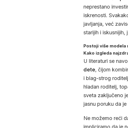
neprestano investir
iskrenosti. Svakak
javljanja, već zav
starijih i iskusni
Postoji više modela 
Kako izgleda najzdra
U literaturi se nav
dete
, čijom komb
i blag-strog roditelj
hladan roditelj, top
sveta zaključeno je 
jasnu poruku da je 
Ne možemo reći da s
impliciramo da je 