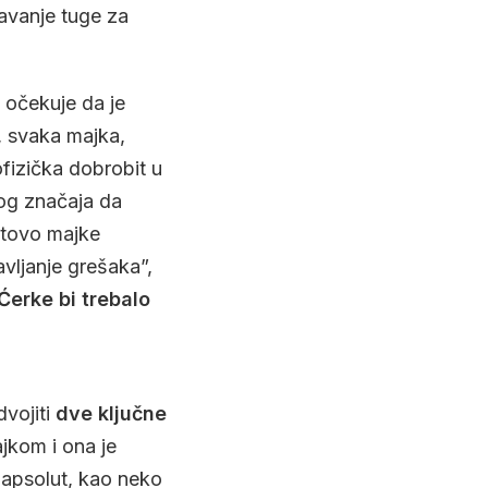
javanje tuge za
e očekuje da je
m, svaka majka,
ofizička dobrobit u
nog značaja da
otovo majke
avljanje grešaka”,
Ćerke bi trebalo
vojiti
dve ključne
jkom i ona je
o apsolut, kao neko