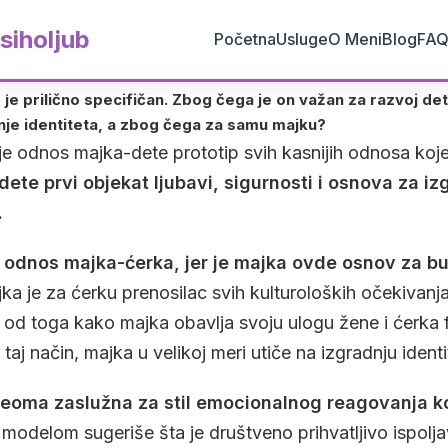
siholjub
Početna
Usluge
O Meni
Blog
FA
је prilično specifičan. Zbog čega je on važan za razvoj de
nje identiteta, a zbog čega za samu majku?
 je odnos majka-dete prototip svih kasnijih odnosa koje
dete prvi objekat ljubavi, sigurnosti i osnova za i
.
je odnos majka-ćerka, jer je majka ovde osnov za b
a je za ćerku prenosilac svih kulturoloških očekivanj
ti od toga kako majka obavlja svoju ulogu žene i ćerka 
taj način, majka u velikoj meri utiče na izgradnju identi
veoma zaslužna za stil emocionalnog reagovanja ko
m modelom sugeriše šta je društveno prihvatljivo ispolj