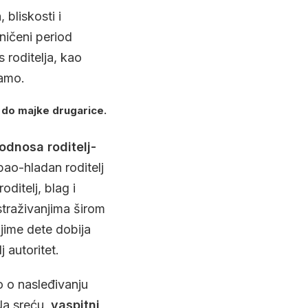
 bliskosti i
ničeni period
 roditelja, kao
damo.
, do majke drugarice.
odnosa roditelj-
pao-hladan roditelj
roditelj, blag i
istraživanjima širom
 njime dete dobija
 autoritet.
o o nasleđivanju
Na sreću,
vaspitni