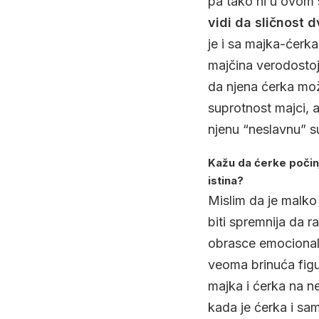
pa tako ni u ovom 
vidi da sličnost 
je i sa majka-ćerk
majčina verodostoj
da njena ćerka mož
suprotnost majci, 
njenu “neslavnu” s
Kažu da ćerke počinju
istina?
Mislim da je malko
biti spremnija da r
obrasce emocionaln
veoma brinuća figu
majka i ćerka na n
kada je ćerka i sa