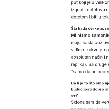
put koji je u velik
izgubiti detetovu 
detetom i biti u t
Šta kada ćerke apsol
Mi nismo samonikl
majci našla pozitiv
vidim nikakvu prep
apsolutan način i n
replika). Sa druge 
“samo da ne budem
Da li je to što smo n
budućnosti dobro sl
se?
Sklona sam da veru