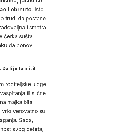
nosima, jasno se
ao i obrnuto.
Isto
no trudi da postane
zadovoljna i smatra
e ćerka sušta
amku da ponovi
 li je to mit ili
m roditeljske uloge
spitanja ili slične
na majka bila
 vrlo verovatno su
laganja. Sada,
rnost svog deteta,