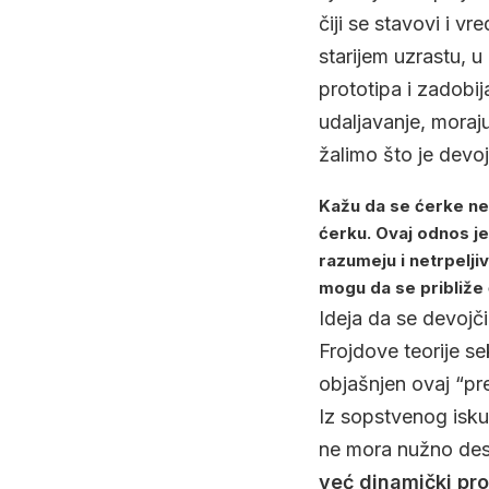
čiji se stavovi i vr
starijem uzrastu, u
prototipa i zadobij
udaljavanje, moraj
žalimo što je devoj
Kažu da se ćerke ne
ćerku. Ovaj odnos je
razumeju i netrpelji
mogu da se približ
Ideja da se devojč
Frojdove teorije s
objašnjen ovaj “pr
Iz sopstvenog isku
ne mora nužno desi
već dinamički proc