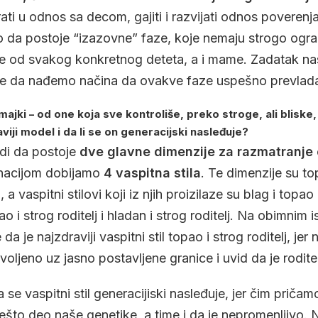
ati u odnos sa decom, gajiti i razvijati odnos poverenja,
o da postoje “izazovne” faze, koje nemaju strogo ogra
ise od svakog konkretnog deteta, a i mame. Zadatak nas
jih, je da nađemo načina da ovakve faze uspešno prevla
majki – od one koja sve kontroliše, preko stroge, ali bliske
viji model i da li se on generacijski nasleđuje?
odi da postoje
dve glavne dimenzije za razmatranje 
inacijom dobijamo
4 vaspitna stila
. Te dimenzije su to
, a vaspitni stilovi koji iz njih proizilaze su blag i topao 
ao i strog roditelj i hladan i strog roditelj. Na obimnim 
da je najzdraviji vaspitni stil topao i strog roditelj, jer
voljeno uz jasno postavljene granice i uvid da je roditelj
e vaspitni stil generacijiski nasleđuje, jer čim pričam
nešto deo naše genetike, a time i da je nepromenljivo. 