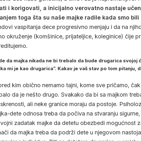
ati i korigovati, a inicijalno verovatno nastaje uč
njem toga šta su naše majke radile kada smo bili 
endovi vaspitanja dece progresivno menjaju i da na nji
lno okruženje (komšinice, prijateljice, koleginice) čije 
reditujemo.
de da majka nikada ne bi trebalo da bude drugarica svojoj ć
ka mi je kao drugarica”. Kakav je vaš stav po tom pitanju, da
pred kim obično nemamo tajni, kome sve pričamo, čak i
rebalo da je nešto drugo. Svakako da bi sa majkom tre
skrenosti, ali neke granice moraju da postoje. Psiholo
a-dete odnosa treba da počiva na stvaranju sigurne, b
razvojni zadatak majke da detetu obezbedi mogućnost za
znači da majka treba da podrži dete u njegovom nastoja