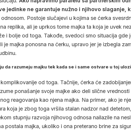
slučaju.
Ako napravimo paralelu sa partnerskim od
dve jedinke ne garantuje nužno i njihovo slaganje, k
a odnosom. Postoje slučajevi u kojima se ćerka svesrd
na replika, ali je uprkos tome majka ta koja je uvek ne
e i bolje od toga. Takođe, svedoci smo situacija gde j
ali je majka ponosna na ćerku, upravo jer je izbegla z
udbinu.
 da razumeju majku tek kada se i same ostvare u toj ulozi. Da
 komplikovanije od toga. Tačnije, ćerka će zadobijanje
azume ponašanje svoje majke ako deli slične vrednosti va
og reagovanja kao njena majka. Na primer, ako je nje
ra koja je zbog toga vršila stalan nadzor nad detetom,
ekom stupnju razvoja njihovog odnosa nailazile na nes
ma postala majka, ukoliko i ona preterano brine za sigu