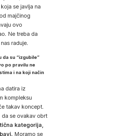
 koja se javlja na
a od majčinog
javaju ovo
ao. Ne treba da
 nas raduje.
 da su “izgubile”
vo po pravilu ne
tima i na koji način
 datira iz
nom kompleksu
iće takav koncept.
m da se ovakav obrt
tična kategorija,
bavi.
Moramo se