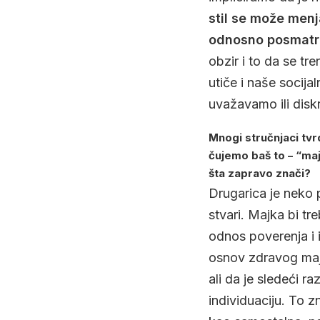
stil se može menj
odnosno posmatra
obzir i to da se tr
utiče i naše socija
uvažavamo ili disk
Mnogi stručnjaci tvr
čujemo baš to – “maj
šta zapravo znači?
Drugarica je neko 
stvari. Majka bi t
odnos poverenja i i
osnov zdravog majk
ali da je sledeći 
individuaciju. To 