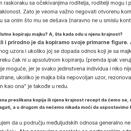
om raskoraku sa očekivanjima roditelja, roditelji mogu i 
naklonost. Zato je veoma važno negovati otvorenu kom
oku sa onim što mu se dešava (naravno ne u smislu kontr
utno kopiraju majku? A, šta kada odu u njenu krajnost?
i i prirodno je da kopiramo svoje primarne figure.
A
nog uzora i ukoliko joj se dopada odnos koji je sa maj
reku čak ni u apsolutnom kopiranju (premda ipak veru
ije moguće, jer je svako jedinstvena individua i niko ni
strane, ukoliko je majka bila nepovoljan uzor, rezonova
 kao ona” je takođe u redu.
jena preslikana kopija ili njena krajnost recept da ćemo se,
agati, a u drugom da nećemo nikada moći da uspostavimo 
jem da u području međuljudskih odnosa generalno ne 