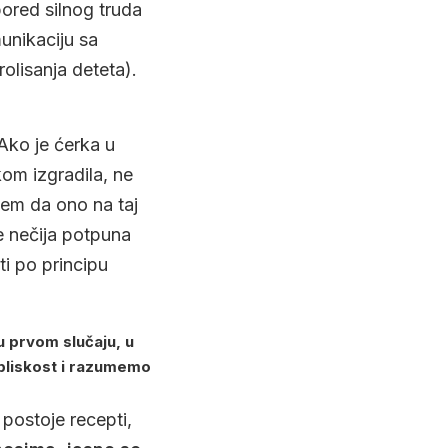
pored silnog truda
unikaciju sa
olisanja deteta).
ko je ćerka u
kom izgradila, ne
jem da ono na taj
je nečija potpuna
ti po principu
 u prvom slučaju, u
bliskost i razumemo
postoje recepti,