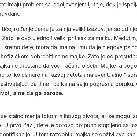
o imaju problem sa ispoljavanjem ljutnje, dok je ispol
pravdano.
če, rođenje ćerke je za nju veliki izazov, jer se od nj
. Zato je ovo ujedno i veliki pritisak za majku. Međuti
o i sretno dete, mora da ima na umu da je njegova psih
sihofizičkom dobrobiti same majke. Zato je od presud
ajka ne prestane da vodi računa o sebi. Majke, a pog
o toliko usmere na razvoj deteta i na eventualno “ispr
eshvatajući da time i ćerkama šalju pogrešnu poruku.
vot, a ne da ga zarobe.
e stalno menja tokom njihovog života, ali se mogu izd
e
. U prvoj fazi, dete je gotovo potpuno stopljeno sa ma
identifikacije. U tom razdoblju majka se doživljava ka