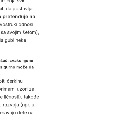
eljenja svih
iti da postavlja
a pretenduje na
ostruki odnosi
i sa svojim šefom),
da gubi neke
išući svaku njenu
o sigurno može da
iti ćerkinu
rimarni uzori za
ke ličnosti), takođe
 razvoja (npr. u
meravaju dete na