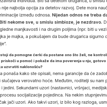
avisna individua. Biti sa detetom drugarica, u smislu d
a nije najbolja opcija za detetov razvoj. Dete mora nauč
skriminacije između odnosa.
Nijedan odnos ne treba d
iti nekome sve, u smislu simbioze, je nezdravo.
Dv
ledne manjkavosti i na drugim poljima (npr. biti u vez
jka je majka, a pokušajem da bude drugarica sigurno 
je”.
nastoji da pomogne ćerki da postane ono što želi, ne kontrol
oj priskoči u pomoć i pokaže da ima poverenja u nju, gotov
ka uzvratiti naklonošću?
a ponaša kako ste opisali, nema garancije da će zadob
i slučajeva verovatno hoće. Međutim, roditelji su nam p
ne i jedini. Sekundarni uzori (nastavnici, vršnjaci, medijs
 procesu socijalizacije pojedinca. Na nekim stupnjevima
ak jači uzori. Ako takvi uzori, iz bilo kog razloga, us