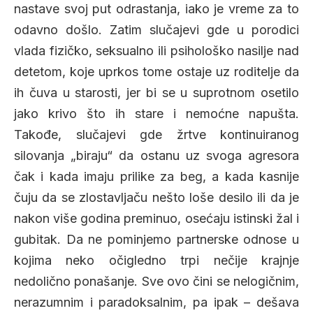
nastave svoj put odrastanja, iako je vreme za to
odavno došlo. Zatim slučajevi gde u porodici
vlada fizičko, seksualno ili psihološko nasilje nad
detetom, koje uprkos tome ostaje uz roditelje da
ih čuva u starosti, jer bi se u suprotnom osetilo
jako krivo što ih stare i nemoćne napušta.
Takođe, slučajevi gde žrtve kontinuiranog
silovanja „biraju“ da ostanu uz svoga agresora
čak i kada imaju prilike za beg, a kada kasnije
čuju da se zlostavljaču nešto loše desilo ili da je
nakon više godina preminuo, osećaju istinski žal i
gubitak. Da ne pominjemo partnerske odnose u
kojima neko očigledno trpi nečije krajnje
nedolično ponašanje. Sve ovo čini se nelogičnim,
nerazumnim i paradoksalnim, pa ipak – dešava