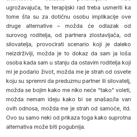
ugrožavajuća, te terapijski rad treba usmeriti ka
tome šta su za dotičnu osobu implikacije ove
druge alternative – možda će odlazak od
surovog roditelja, od partnera zlostavljača, od
silovatelja, provocirati scenario koji je daleko
neizdrživiji, možda je to dokaz da sam ja loša
osoba kada sam u stanju da ostavim roditelja koji
mi je podario život, možda me je strah od osvete
koju su spremni da preduzmu partner ili silovatelj,
možda se bojim kako me niko neće “tako” voleti,
možda nemam ideju kako bi se snašao/la van
ovih odnosa, možda me je strah od samoće, itd.
Ovo su samo neki od prikaza toga kako suprotna
alternativa može biti pogubnija.