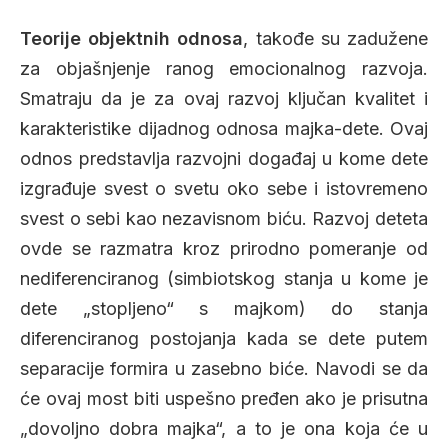
Teorije objektnih odnosa
, takođe su zadužene
za objašnjenje ranog emocionalnog razvoja.
Smatraju da je za ovaj razvoj ključan kvalitet i
karakteristike dijadnog odnosa majka-dete. Ovaj
odnos predstavlja razvojni događaj u kome dete
izgrađuje svest o svetu oko sebe i istovremeno
svest o sebi kao nezavisnom biću. Razvoj deteta
ovde se razmatra kroz prirodno pomeranje od
nediferenciranog (simbiotskog stanja u kome je
dete „stopljeno“ s majkom) do stanja
diferenciranog postojanja kada se dete putem
separacije formira u zasebno biće. Navodi se da
će ovaj most biti uspešno pređen ako je prisutna
„dovoljno dobra majka“, a to je ona koja će u