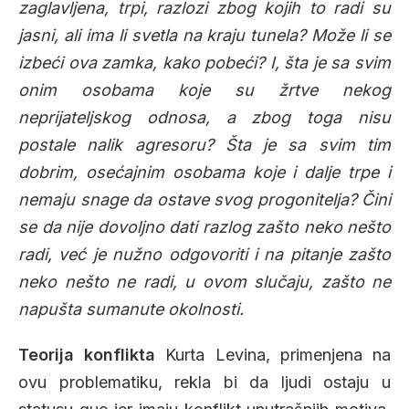
zaglavljena, trpi, razlozi zbog kojih to radi su
jasni, ali ima li svetla na kraju tunela? Može li se
izbeći ova zamka, kako pobeći? I, šta je sa svim
onim osobama koje su žrtve nekog
neprijateljskog odnosa, a zbog toga nisu
postale nalik agresoru? Šta je sa svim tim
dobrim, osećajnim osobama koje i dalje trpe i
nemaju snage da ostave svog progonitelja? Čini
se da nije dovoljno dati razlog zašto neko nešto
radi, već je nužno odgovoriti i na pitanje zašto
neko nešto ne radi, u ovom slučaju, zašto ne
napušta sumanute okolnosti.
Teorija konflikta
Kurta Levina, primenjena na
ovu problematiku, rekla bi da ljudi ostaju u