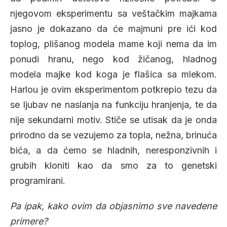
njegovom eksperimentu sa veštačkim majkama
jasno je dokazano da će majmuni pre ići kod
toplog, plišanog modela mame koji nema da im
ponudi hranu, nego kod žičanog, hladnog
modela majke kod koga je flašica sa mlekom.
Harlou je ovim eksperimentom potkrepio tezu da
se ljubav ne naslanja na funkciju hranjenja, te da
nije sekundarni motiv. Stiče se utisak da je onda
prirodno da se vezujemo za topla, nežna, brinuća
bića, a da ćemo se hladnih, neresponzivnih i
grubih kloniti kao da smo za to genetski
programirani.
Pa ipak, kako ovim da objasnimo sve navedene
primere?