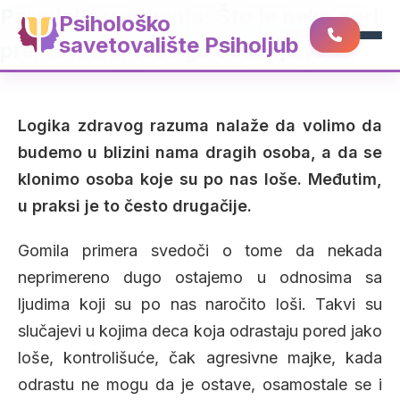
Paradoks vezivanja: Što je neko gori
Psihološko
savetovalište Psiholjub
prema meni, teže ga ostavljam!
Logika zdravog razuma nalaže da volimo da
budemo u blizini nama dragih osoba, a da se
klonimo osoba koje su po nas loše. Međutim,
u praksi je to često drugačije.
Gomila primera svedoči o tome da nekada
neprimereno dugo ostajemo u odnosima sa
ljudima koji su po nas naročito loši. Takvi su
slučajevi u kojima deca koja odrastaju pored jako
loše, kontrolišuće, čak agresivne majke, kada
odrastu ne mogu da je ostave, osamostale se i