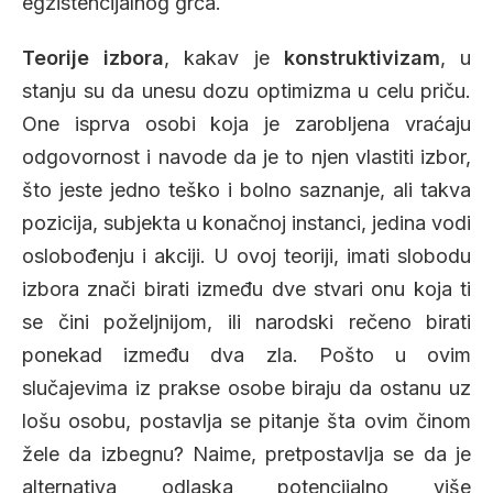
egzistencijalnog grča.
Teorije izbora
, kakav je
konstruktivizam
, u
stanju su da unesu dozu optimizma u celu priču.
One isprva osobi koja je zarobljena vraćaju
odgovornost i navode da je to njen vlastiti izbor,
što jeste jedno teško i bolno saznanje, ali takva
pozicija, subjekta u konačnoj instanci, jedina vodi
oslobođenju i akciji. U ovoj teoriji, imati slobodu
izbora znači birati između dve stvari onu koja ti
se čini poželjnijom, ili narodski rečeno birati
ponekad između dva zla. Pošto u ovim
slučajevima iz prakse osobe biraju da ostanu uz
lošu osobu, postavlja se pitanje šta ovim činom
žele da izbegnu? Naime, pretpostavlja se da je
alternativa odlaska potencijalno više