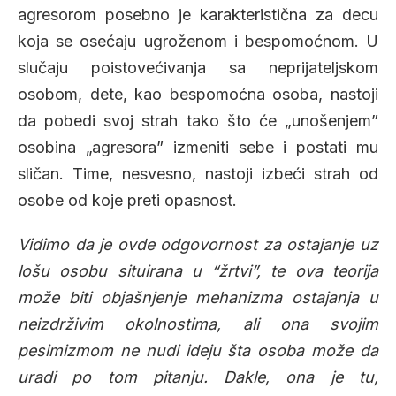
agresorom posebno je karakteristična za decu
koja se osećaju ugroženom i bespomoćnom. U
slučaju poistovećivanja sa neprijateljskom
osobom, dete, kao bespomoćna osoba, nastoji
da pobedi svoj strah tako što će „unošenjem”
osobina „agresora” izmeniti sebe i postati mu
sličan. Time, nesvesno, nastoji izbeći strah od
osobe od koje preti opasnost.
Vidimo da je ovde odgovornost za ostajanje uz
lošu osobu situirana u “žrtvi”, te ova teorija
može biti objašnjenje mehanizma ostajanja u
neizdrživim okolnostima, ali ona svojim
pesimizmom ne nudi ideju šta osoba može da
uradi po tom pitanju. Dakle, ona je tu,