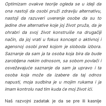
Optimizam ovakve teorije ogleda se u ideji da
ona nastoji da osobi pruži zdraviju alternativu,
nastoji da razuveri uverenje osobe da su to
jedine dve alternative koje joj život pruža, da je
ohrabri da svoj život konstruiše na drugačiji
način, da joj vrati u fokus koncept o aktivnoj i
agensnoj osobi pred kojom je sloboda izbora.
Saznanje da sam ja ta osoba koja bira da bude
zarobljena nekim odnosom, sa sobom povlači i
osvežavajuće saznanje da sam ja upravo i ta
osoba koja može da izabere da taj odnos
napusti, moja sudbina je u mojim rukama i ja
imam kontrolu nad tim kuda će moj život ići.
Naš razvojni zadatak je da se pre ili kasnije