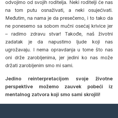
odvojimo od svojih roditelja. Neki roditelji će nas
na tom putu osnaživati, a neki osujećivati.
Međutim, na nama je da presečemo, i to tako da
ne ponesemo sa sobom mučni osećaj krivice jer
– radimo zdravu stvar! Takođe, naš životni
zadatak je da napustimo ljude koji nas
ugrožavaju. I nema opravdanja u tome što nas
oni drže zarobljenima, jer jedini ko nas može
držati zarobljenim smo mi sami.
Jedino reinterpretacijom svoje životne
perspektive možemo zauvek pobeći iz
mentalnog zatvora koji smo sami skrojili!