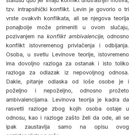
statusu quo jer imaju konflikt unutrašnjih motiva,
tzv. intrapsihički konflikt. Levin je govorio o tri
vrste ovakvih konflikata, ali se njegova teorija
ponajbolje može primeniti u ovom slučaju,
pozivanjem na
konflikt ambivalencije
, odnosno
konflikt istovremenog privlačenja i odbijanja.
Osoba, u svetlu Levinove teorije, istovremeno
ima dovoljno razloga za ostanak i isto toliko
razloga za odlazak iz nepovoljnog odnosa.
Dakle, pitanje odlaska od loše osobe je i
poželjno i nepoželjno, odnosno prožeto
ambivalencijama. Levinova teorija je kadra da
rasvetli razloge zbog kojih osoba ostaje u
odnosu, kao i razloge zašto želi da ode, ali se
ipak zaustavlja samo na opisu ovog