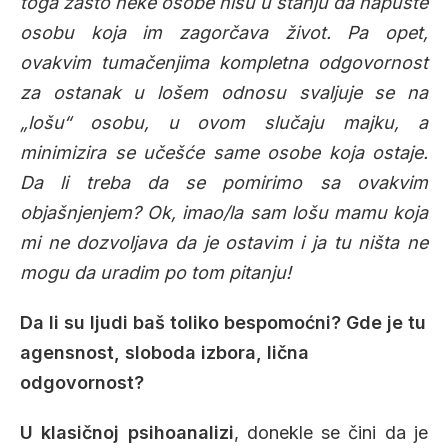
toga zašto neke osobe nisu u stanju da napuste
osobu koja im zagorčava život. Pa opet,
ovakvim tumačenjima kompletna odgovornost
za ostanak u lošem odnosu svaljuje se na
„lošu“ osobu, u ovom slučaju majku, a
minimizira se učešće same osobe koja ostaje.
Da li treba da se pomirimo sa ovakvim
objašnjenjem? Ok, imao/la sam lošu mamu koja
mi ne dozvoljava da je ostavim i ja tu ništa ne
mogu da uradim po tom pitanju!
Da li su ljudi baš toliko bespomoćni? Gde je tu
agensnost, sloboda izbora, lična
odgovornost?
U klasičnoj psihoanalizi
, donekle se čini da je