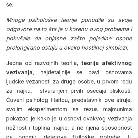
se.
Mnoge psihološke teorije ponudile su svoje
odgovore na to šta je u korenu ovog problema i
pokušale da objasne zašto pojedine osobe
prolongirano ostaju u ovako hostilnoj simbiozi.
Jedna od razvojnih teorija,
teorija afektivnog
vezivanja
, najdetaljnije se bavi osnovama
ljudske vezanosti za druge osobe, u prvom redu
za majku, i stvaranjem prvih osećaja bliskosti.
Čuveni psiholog Harlou, predstavnik ove struje,
svojim eksperimentom sa rezus majmunima
pokazao je kako je u osnovi ovakvog vezivanja
nežnost i toplina majke, a ne njena sposobnost
da podmiri detetove fiziloške potrebe. U