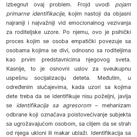
izbegnut ovaj problem. Frojd uvodi
pojam
primarne identifikacije
, kojim nastoji da objasni
najraniji i najvažniji vid emocionalnog vezivanja
za roditeljske uzore. Po njemu, ovo je psihički
proces kojim se osoba empatički povezuje sa
osobama kojima se divi, odnosno sa roditeljima
kao prvim predstavnicima njegovog sveta.
Kasnije, to je osnovni uslov za sveukupnu
uspešnu socijalizaciju deteta. Međutim, u
određenim slučajevima, kada uzori sa kojima
dete treba da se identifikuje nisu poželjni, javlja
se
identifikacija sa agresorom
– mehanizam
odbrane koji označava poistovećivanje subjekta
sa ugrožavajućom osobom, sa ciljem da se strah
od njega ukloni ili makar ublaži. Identifikacija sa