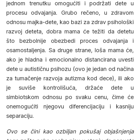
jednom trenutku omogućiti i podržati dete u
procesu odvajanja. Grubo rečeno, u zdravom
odnosu majka-dete, kao bazi za zdrav psihološki
razvoj deteta, dobra mama će težiti da detetu
što bezbolnije obezbedi proces odvajanja i
osamostaljenja. Sa druge strane, loša mama će,
ako je hladna i emocionalno distancirana uvesti
dete u autističnu psihozu (ovo je jedan od načina
za tumačenje razvoja autizma kod dece), ili ako
je suviše kontrolišuća, držaće dete u
simbiotskom odnosu po svaku cenu, čime će
onemogućiti njegovu diferencijaciju i kasniju
separaciju.
Ovo se čini kao ozbiljan pokušaj objašnjenja