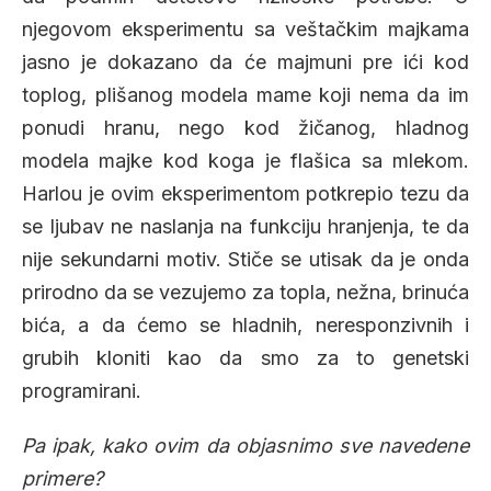
njegovom eksperimentu sa veštačkim majkama
jasno je dokazano da će majmuni pre ići kod
toplog, plišanog modela mame koji nema da im
ponudi hranu, nego kod žičanog, hladnog
modela majke kod koga je flašica sa mlekom.
Harlou je ovim eksperimentom potkrepio tezu da
se ljubav ne naslanja na funkciju hranjenja, te da
nije sekundarni motiv. Stiče se utisak da je onda
prirodno da se vezujemo za topla, nežna, brinuća
bića, a da ćemo se hladnih, neresponzivnih i
grubih kloniti kao da smo za to genetski
programirani.
Pa ipak, kako ovim da objasnimo sve navedene
primere?