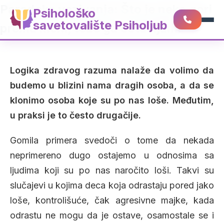
Paradoks vezivanja: Što je neko gori
Psihološko
savetovalište Psiholjub
prema meni, teže ga ostavljam!
Logika zdravog razuma nalaže da volimo da
budemo u blizini nama dragih osoba, a da se
klonimo osoba koje su po nas loše. Međutim,
u praksi je to često drugačije.
Gomila primera svedoči o tome da nekada
neprimereno dugo ostajemo u odnosima sa
ljudima koji su po nas naročito loši. Takvi su
slučajevi u kojima deca koja odrastaju pored jako
loše, kontrolišuće, čak agresivne majke, kada
odrastu ne mogu da je ostave, osamostale se i