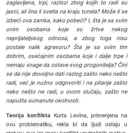
zaglavljena, trpi, razlozi zbog kojih to radi su
jasni, ali ima li svetla na kraju tunela? Može li se
izbeći ova zamka, kako pobeći? I, šta je sa svim
onim osobama koje su žrtve nekog
neprijateljskog odnosa, a zbog toga nisu
postale nalik agresoru? Šta je sa svim tim
dobrim, osećajnim osobama koje i dalje trpe i
nemaju snage da ostave svog progonitelja? Čini
se da nije dovoljno dati razlog zašto neko nešto
radi, već je nužno odgovoriti i na pitanje zašto
neko nešto ne radi, u ovom slučaju, zašto ne
napušta sumanute okolnosti.
Teorija konflikta
Kurta Levina, primenjena na
ovu problematiku, rekla bi da ljudi ostaju u