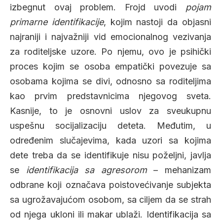
izbegnut ovaj problem. Frojd uvodi
pojam
primarne identifikacije
, kojim nastoji da objasni
najraniji i najvažniji vid emocionalnog vezivanja
za roditeljske uzore. Po njemu, ovo je psihički
proces kojim se osoba empatički povezuje sa
osobama kojima se divi, odnosno sa roditeljima
kao prvim predstavnicima njegovog sveta.
Kasnije, to je osnovni uslov za sveukupnu
uspešnu socijalizaciju deteta. Međutim, u
određenim slučajevima, kada uzori sa kojima
dete treba da se identifikuje nisu poželjni, javlja
se
identifikacija sa agresorom
– mehanizam
odbrane koji označava poistovećivanje subjekta
sa ugrožavajućom osobom, sa ciljem da se strah
od njega ukloni ili makar ublaži. Identifikacija sa