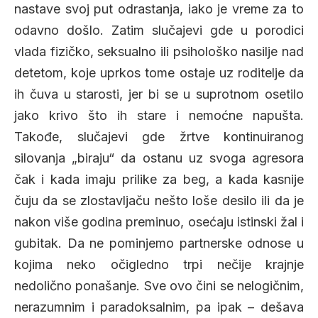
nastave svoj put odrastanja, iako je vreme za to
odavno došlo. Zatim slučajevi gde u porodici
vlada fizičko, seksualno ili psihološko nasilje nad
detetom, koje uprkos tome ostaje uz roditelje da
ih čuva u starosti, jer bi se u suprotnom osetilo
jako krivo što ih stare i nemoćne napušta.
Takođe, slučajevi gde žrtve kontinuiranog
silovanja „biraju“ da ostanu uz svoga agresora
čak i kada imaju prilike za beg, a kada kasnije
čuju da se zlostavljaču nešto loše desilo ili da je
nakon više godina preminuo, osećaju istinski žal i
gubitak. Da ne pominjemo partnerske odnose u
kojima neko očigledno trpi nečije krajnje
nedolično ponašanje. Sve ovo čini se nelogičnim,
nerazumnim i paradoksalnim, pa ipak – dešava