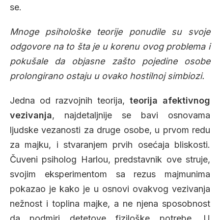
se.
Mnoge psihološke teorije ponudile su svoje
odgovore na to šta je u korenu ovog problema i
pokušale da objasne zašto pojedine osobe
prolongirano ostaju u ovako hostilnoj simbiozi.
Jedna od razvojnih teorija,
teorija afektivnog
vezivanja
, najdetaljnije se bavi osnovama
ljudske vezanosti za druge osobe, u prvom redu
za majku, i stvaranjem prvih osećaja bliskosti.
Čuveni psiholog Harlou, predstavnik ove struje,
svojim eksperimentom sa rezus majmunima
pokazao je kako je u osnovi ovakvog vezivanja
nežnost i toplina majke, a ne njena sposobnost
da podmiri detetove fiziloške potrebe. U