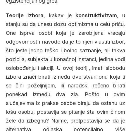
egzistencijalnog grča.
Teorije izbora
, kakav je
konstruktivizam
, u
stanju su da unesu dozu optimizma u celu priču.
One isprva osobi koja je zarobljena vraćaju
odgovornost i navode da je to njen vlastiti izbor,
što jeste jedno teško i bolno saznanje, ali takva
pozicija, subjekta u konačnoj instanci, jedina vodi
oslobođenju i akciji. U ovoj teoriji, imati slobodu
izbora znači birati između dve stvari onu koja ti
se čini poželjnijom, ili narodski rečeno birati
ponekad između dva zla. Pošto u ovim
slučajevima iz prakse osobe biraju da ostanu uz
lošu osobu, postavlja se pitanje šta ovim činom
žele da izbegnu? Naime, pretpostavlja se da je
alternativa odlaska potencijalno više