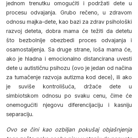
jednom trenutku omogućiti i podržati dete u
procesu odvajanja. Grubo rečeno, u zdravom
odnosu majka-dete, kao bazi za zdrav psihološki
razvoj deteta, dobra mama će težiti da detetu
što bezbolnije obezbedi proces odvajanja i
osamostaljenja. Sa druge strane, loša mama će,
ako je hladna i emocionalno distancirana uvesti
dete u autističnu psihozu (ovo je jedan od načina
za tumačenje razvoja autizma kod dece), ili ako
je suviše kontrolišuća, držaće dete u
simbiotskom odnosu po svaku cenu, čime će
onemogućiti njegovu diferencijaciju i kasniju
separaciju.
Ovo se čini kao ozbiljan pokušaj objašnjenja