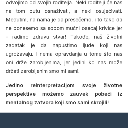
odvojimo od svojih roditelja. Neki roditelji će nas
na tom putu osnaživati, a neki osujećivati.
Međutim, na nama je da presečemo, i to tako da
ne ponesemo sa sobom mučni osećaj krivice jer
– radimo zdravu stvar! Takođe, naš životni
zadatak je da napustimo ljude koji nas
ugrožavaju. I nema opravdanja u tome što nas
oni drže zarobljenima, jer jedini ko nas može
držati zarobljenim smo mi sami.
Jedino reinterpretacijom svoje životne
perspektive možemo zauvek pobeći iz
mentalnog zatvora koji smo sami skrojili!