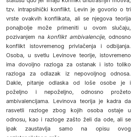
statusu quo jer imaju konflikt unutrašnjih motiva,
tzv. intrapsihički konflikt. Levin je govorio o tri
vrste ovakvih konflikata, ali se njegova teorija
ponajbolje može primeniti u ovom slučaju,
pozivanjem na
konflikt ambivalencije
, odnosno
konflikt istovremenog privlačenja i odbijanja.
Osoba, u svetlu Levinove teorije, istovremeno
ima dovoljno razloga za ostanak i isto toliko
razloga za odlazak iz nepovoljnog odnosa.
Dakle, pitanje odlaska od loše osobe je i
poželjno i nepoželjno, odnosno prožeto
ambivalencijama. Levinova teorija je kadra da
rasvetli razloge zbog kojih osoba ostaje u
odnosu, kao i razloge zašto želi da ode, ali se
ipak zaustavlja samo na opisu ovog