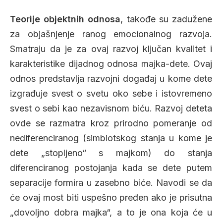
Teorije objektnih odnosa
, takođe su zadužene
za objašnjenje ranog emocionalnog razvoja.
Smatraju da je za ovaj razvoj ključan kvalitet i
karakteristike dijadnog odnosa majka-dete. Ovaj
odnos predstavlja razvojni događaj u kome dete
izgrađuje svest o svetu oko sebe i istovremeno
svest o sebi kao nezavisnom biću. Razvoj deteta
ovde se razmatra kroz prirodno pomeranje od
nediferenciranog (simbiotskog stanja u kome je
dete „stopljeno“ s majkom) do stanja
diferenciranog postojanja kada se dete putem
separacije formira u zasebno biće. Navodi se da
će ovaj most biti uspešno pređen ako je prisutna
„dovoljno dobra majka“, a to je ona koja će u