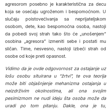
agresorom posebno je karakteristična za decu
koja se osećaju ugroženom i bespomoćnom. U
slučaju poistovećivanja sa neprijateljskom
osobom, dete, kao bespomoćna osoba, nastoji
da pobedi svoj strah tako što će „unošenjem”
osobina „agresora” izmeniti sebe i postati mu
sličan. Time, nesvesno, nastoji izbeći strah od
osobe od koje preti opasnost.
Vidimo da je ovde odgovornost za ostajanje uz
lošu osobu situirana u “žrtvi”, te ova teorija
može biti objašnjenje mehanizma ostajanja u
neizdrživim okolnostima, ali ona svojim
pesimizmom ne nudi ideju šta osoba može da
uradi po tom pitanju. Dakle, ona je tu,