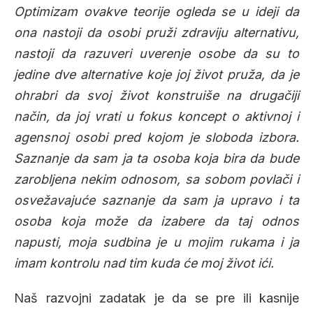
Optimizam ovakve teorije ogleda se u ideji da
ona nastoji da osobi pruži zdraviju alternativu,
nastoji da razuveri uverenje osobe da su to
jedine dve alternative koje joj život pruža, da je
ohrabri da svoj život konstruiše na drugačiji
način, da joj vrati u fokus koncept o aktivnoj i
agensnoj osobi pred kojom je sloboda izbora.
Saznanje da sam ja ta osoba koja bira da bude
zarobljena nekim odnosom, sa sobom povlači i
osvežavajuće saznanje da sam ja upravo i ta
osoba koja može da izabere da taj odnos
napusti, moja sudbina je u mojim rukama i ja
imam kontrolu nad tim kuda će moj život ići.
Naš razvojni zadatak je da se pre ili kasnije