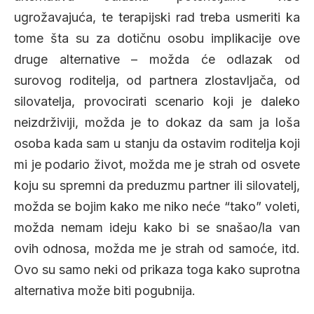
ugrožavajuća, te terapijski rad treba usmeriti ka
tome šta su za dotičnu osobu implikacije ove
druge alternative – možda će odlazak od
surovog roditelja, od partnera zlostavljača, od
silovatelja, provocirati scenario koji je daleko
neizdrživiji, možda je to dokaz da sam ja loša
osoba kada sam u stanju da ostavim roditelja koji
mi je podario život, možda me je strah od osvete
koju su spremni da preduzmu partner ili silovatelj,
možda se bojim kako me niko neće “tako” voleti,
možda nemam ideju kako bi se snašao/la van
ovih odnosa, možda me je strah od samoće, itd.
Ovo su samo neki od prikaza toga kako suprotna
alternativa može biti pogubnija.