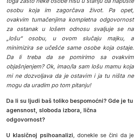
toga zašto neke osobe nisu u stanju da napuste
osobu koja im zagorčava život. Pa opet,
ovakvim tumačenjima kompletna odgovornost
za ostanak u lošem odnosu svaljuje se na
„lošu“ osobu, u ovom slučaju majku, a
minimizira se učešće same osobe koja ostaje.
Da li treba da se pomirimo sa ovakvim
objašnjenjem? Ok, imao/la sam lošu mamu koja
mi ne dozvoljava da je ostavim i ja tu ništa ne
mogu da uradim po tom pitanju!
Da li su ljudi baš toliko bespomoćni? Gde je tu
agensnost, sloboda izbora, lična
odgovornost?
U klasičnoj psihoanalizi
, donekle se čini da je