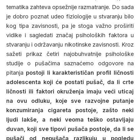
tematika zahteva opsežnije razmatranje. Do sada
je dobro poznat udeo fiziologije u stvaranju bilo
kog tipa zavisnosti, pa je stoga važno proširiti
vidike i sagledati značaj psiholoških faktora u
stvaranju i održavanju nikotinske zavisnosti. Kroz
sažeti prikaz četiri najobuhvatnije psihološke
studije o pušačima saznaćemo odgovore na
pitanja
postoji li karakterističan profil ličnosti
adolescenta koji će postati pušač, da li crte
ličnosti ili faktori okruženja imaju veći uticaj
na ovu odluku, koje sve razvojne putanje
konzumiranja cigareta postoje, zašto neki
ljudi lakše, a neki veoma teško ostavljaju
duvan, koji sve tipovi pušača postoje, da li se
pušači od nepušača razlikuju u pogledu