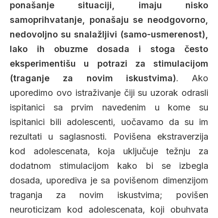
ponašanje situaciji, imaju nisko
samoprihvatanje, ponašaju se neodgovorno,
nedovoljno su snalažljivi (samo-usmerenost),
lako ih obuzme dosada i stoga često
eksperimentišu u potrazi za stimulacijom
(traganje za novim iskustvima)
. Ako
uporedimo ovo istraživanje čiji su uzorak odrasli
ispitanici sa prvim navedenim u kome su
ispitanici bili adolescenti, uočavamo da su im
rezultati u saglasnosti. Povišena ekstraverzija
kod adolescenata, koja uključuje težnju za
dodatnom stimulacijom kako bi se izbegla
dosada, uporediva je sa povišenom dimenzijom
traganja za novim iskustvima; povišen
neuroticizam kod adolescenata, koji obuhvata