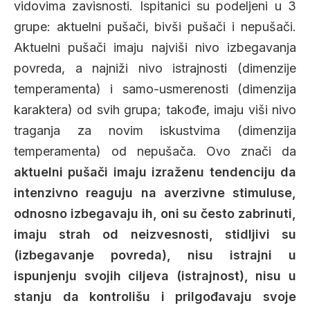
vidovima zavisnosti. Ispitanici su podeljeni u 3
grupe: aktuelni pušači, bivši pušači i nepušači.
Aktuelni pušači imaju najviši nivo izbegavanja
povreda, a najniži nivo istrajnosti (dimenzije
temperamenta) i samo-usmerenosti (dimenzija
karaktera) od svih grupa; takođe, imaju viši nivo
traganja za novim iskustvima (dimenzija
temperamenta) od nepušača. Ovo znači da
aktuelni pušači imaju izraženu tendenciju da
intenzivno reaguju na averzivne stimuluse,
odnosno izbegavaju ih, oni su često zabrinuti,
imaju strah od neizvesnosti, stidljivi su
(izbegavanje povreda), nisu istrajni u
ispunjenju svojih ciljeva (istrajnost), nisu u
stanju da kontrolišu i prilgođavaju svoje