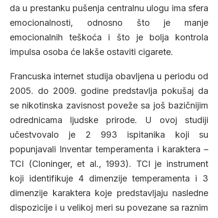
da u prestanku pušenja centralnu ulogu ima sfera
emocionalnosti, odnosno što je manje
emocionalnih teškoća i što je bolja kontrola
impulsa osoba će lakše ostaviti cigarete.
Francuska internet studija obavljena u periodu od
2005. do 2009. godine predstavlja pokušaj da
se nikotinska zavisnost poveže sa još bazičnijim
odrednicama ljudske prirode. U ovoj studiji
učestvovalo je 2 993 ispitanika koji su
popunjavali Inventar temperamenta i karaktera –
TCI (Cloninger, et al., 1993). TCI je instrument
koji identifikuje 4 dimenzije temperamenta i 3
dimenzije karaktera koje predstavljaju nasledne
dispozicije i u velikoj meri su povezane sa raznim