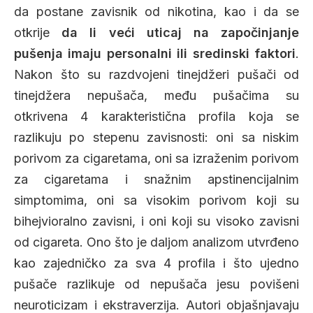
da postane zavisnik od nikotina, kao i da se
otkrije
da li veći uticaj na započinjanje
pušenja imaju personalni ili sredinski faktori
.
Nakon što su razdvojeni tinejdžeri pušači od
tinejdžera nepušača, među pušačima su
otkrivena 4 karakteristična profila koja se
razlikuju po stepenu zavisnosti: oni sa niskim
porivom za cigaretama, oni sa izraženim porivom
za cigaretama i snažnim apstinencijalnim
simptomima, oni sa visokim porivom koji su
bihejvioralno zavisni, i oni koji su visoko zavisni
od cigareta. Ono što je daljom analizom utvrđeno
kao zajedničko za sva 4 profila i što ujedno
pušače razlikuje od nepušača jesu povišeni
neuroticizam i ekstraverzija. Autori objašnjavaju