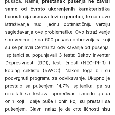
pušača. Naime,
prestanak pušenja ne zavisi
samo od čvrsto ukorenjenih karakteristika
ličnosti čija osnova leži u genetici
, te nam ovo
istraživanje nudi jednu optimističniju verziju
sagledavanja ove problematike. Ovo istraživanje
sprovedeno je na 600 pušača dobrovoljaca koji
su se prijavili Centru za odvikavanje od pušenja.
Ispitanici su popunjavali 3 testa: Bekov Inventar
Depresivnosti (BDI), test ličnosti (NEO-PI-R) i
koping čeklistu (RWCC). Nakon toga bili su
podvrgnuti programu za odvikavanje. Ukupno je
prestalo sa pušenjem 14.7% ispitanika, pa su
rezultati sa testova upoređivani između grupa
onih koji i dalje puše i onih koji su prestali sa
pušenjem. Glavni nalaz je da crte ličnosti nisu