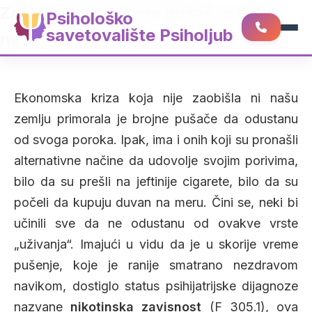
Zašto neko postane pušač, a neko
Psihološko
savetovalište Psiholjub
ne?!
Ekonomska kriza koja nije zaobišla ni našu
zemlju primorala je brojne pušače da odustanu
od svoga poroka. Ipak, ima i onih koji su pronašli
alternativne načine da udovolje svojim porivima,
bilo da su prešli na jeftinije cigarete, bilo da su
počeli da kupuju duvan na meru. Čini se, neki bi
učinili sve da ne odustanu od ovakve vrste
„uživanja“. Imajući u vidu da je u skorije vreme
pušenje, koje je ranije smatrano nezdravom
navikom, dostiglo status psihijatrijske dijagnoze
nazvane
nikotinska zavisnost
(F 305.1), ova