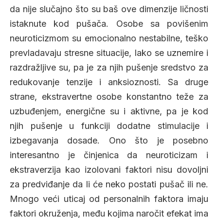
da nije slučajno što su baš ove dimenzije ličnosti
istaknute kod pušača. Osobe sa povišenim
neuroticizmom su emocionalno nestabilne, teško
prevladavaju stresne situacije, lako se uznemire i
razdražljive su, pa je za njih pušenje sredstvo za
redukovanje tenzije i anksioznosti. Sa druge
strane, ekstravertne osobe konstantno teže za
uzbuđenjem, energične su i aktivne, pa je kod
njih pušenje u funkciji dodatne stimulacije i
izbegavanja dosade. Ono što je posebno
interesantno je činjenica da neuroticizam i
ekstraverzija kao izolovani faktori nisu dovoljni
za predviđanje da li će neko postati pušač ili ne.
Mnogo veći uticaj od personalnih faktora imaju
faktori okruženja, među kojima naročit efekat ima