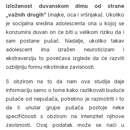
izloženost duvanskom dimu od strane
„važnih drugih“
(majke, oca i vršnjaka). Ukoliko
je socijalna sredina adolescenta ona u kojoj se
konzumira duvan on će biti u velikom riziku da i
sam postane pušač. Nadalje, ukoliko takav
adolescent ima izražen neuroticizam i
ekstraverziju to povećava izglede da će razviti
ozbiljniju formu nikotinske zavisnosti.
S obzirom na to da nam ova studija daje
informaciju samo o tome kako razlikovati buduće
pušače od nepušača, potrebno je razmotriti i to
da li unutar grupe pušača postoje neke
specifičnosti s obzirom na intenzitet njihove
zavisnosti. Ovaj podatak može se naći u