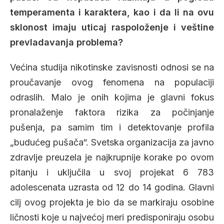
temperamenta i karaktera, kao i da li na ovu
sklonost imaju uticaj raspoloženje i veštine
prevladavanja problema?
Većina studija nikotinske zavisnosti odnosi se na
proučavanje ovog fenomena na populaciji
odraslih. Malo je onih kojima je glavni fokus
pronalaženje faktora rizika za počinjanje
pušenja, pa samim tim i detektovanje profila
„budućeg pušača“. Svetska organizacija za javno
zdravlje preuzela je najkrupnije korake po ovom
pitanju i uključila u svoj projekat 6 783
adolescenata uzrasta od 12 do 14 godina. Glavni
cilj ovog projekta je bio da se markiraju osobine
ličnosti koje u najvećoj meri predisponiraju osobu