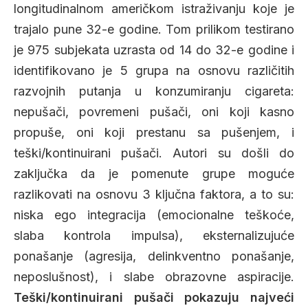
longitudinalnom američkom istraživanju koje je
trajalo pune 32-e godine. Tom prilikom testirano
je 975 subjekata uzrasta od 14 do 32-e godine i
identifikovano je 5 grupa na osnovu različitih
razvojnih putanja u konzumiranju cigareta:
nepušači, povremeni pušači, oni koji kasno
propuše, oni koji prestanu sa pušenjem, i
teški/kontinuirani pušači. Autori su došli do
zaključka da je pomenute grupe moguće
razlikovati na osnovu 3 ključna faktora, a to su:
niska ego integracija (emocionalne teškoće,
slaba kontrola impulsa), eksternalizujuće
ponašanje (agresija, delinkventno ponašanje,
neposlušnost), i slabe obrazovne aspiracije.
Teški/kontinuirani pušači pokazuju najveći