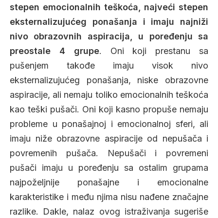
stepen emocionalnih teškoća, najveći stepen
eksternalizujućeg ponašanja i imaju najniži
nivo obrazovnih aspiracija, u poređenju sa
preostale 4 grupe
. Oni koji prestanu sa
pušenjem takođe imaju visok nivo
eksternalizujućeg ponašanja, niske obrazovne
aspiracije, ali nemaju toliko emocionalnih teškoća
kao teški pušači. Oni koji kasno propuše nemaju
probleme u ponašajnoj i emocionalnoj sferi, ali
imaju niže obrazovne aspiracije od nepušača i
povremenih pušača. Nepušači i povremeni
pušači imaju u poređenju sa ostalim grupama
najpoželjnije ponašajne i emocionalne
karakteristike i među njima nisu nađene značajne
razlike. Dakle, nalaz ovog istraživanja sugeriše