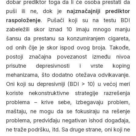
dobar prediktor toga da li će osoba prestati da
puši ili ne, dok je
najznačajniji prediktor
raspoloženje
. Pušači koji su na testu BDI
zabeležili skor iznad 10 imaju mnogo manju
šansu da prestanu sa konzumiranjem cigareta,
od onih čije je skor ispod ovog broja. Takođe,
postoji značajna povezanost između nivoa
prisutne depresivnosti i vrste koping
mehanizama, što dodatno otežava odvikavanje.
Oni koji su depresivniji (BDI > 10) u većoj meri
koriste nekonstruktivne strategije razrešenja
problema – krive sebe, izbegavaju problem,
maštaju, ne mogu da se fokusiraju na rešenje
problema, predviđaju negativan ishod događaja,
ne traže podršku, itd. Sa druge strane, oni koji ne