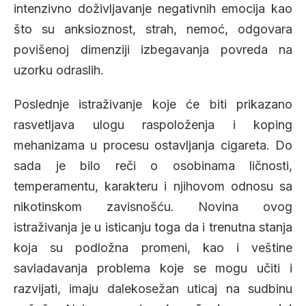
intenzivno doživljavanje negativnih emocija kao
što su anksioznost, strah, nemoć, odgovara
povišenoj dimenziji izbegavanja povreda na
uzorku odraslih.
Poslednje istraživanje koje će biti prikazano
rasvetljava ulogu raspoloženja i koping
mehanizama u procesu ostavljanja cigareta. Do
sada je bilo reči o osobinama ličnosti,
temperamentu, karakteru i njihovom odnosu sa
nikotinskom zavisnošću. Novina ovog
istraživanja je u isticanju toga da i trenutna stanja
koja su podložna promeni, kao i veštine
savladavanja problema koje se mogu učiti i
razvijati, imaju dalekosežan uticaj na sudbinu