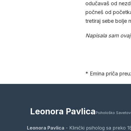
odučavaš od nezdrav
počneš od početka i
tretiraj sebe bolje 
Napisala sam ovaj 
* Emina priča preu
Leonora Pavlica
Psihološko Savetov
Leonora Pavlica
- Klinički psiholog sa preko 1