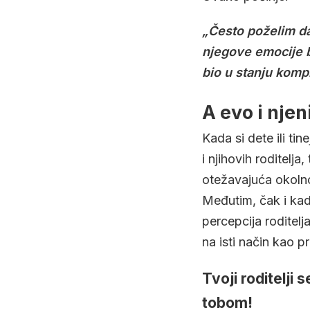
„Često poželim da
njegove emocije bi
bio u stanju komp
A evo i nje
Kada si dete ili ti
i njihovih roditelj
otežavajuća okolno
Međutim, čak i kad 
percepcija roditelj
na isti način kao p
Tvoji roditelji
tobom!