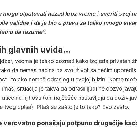
 mogu otputovati nazad kroz vreme i uveriti svoj ml
le validne i da je bio u pravu za toliko mnogo stvari
letno da razume“.
nih glavnih uvida…
nejdžer, veoma je teško doznati kako izgleda privatan ži
a, tako da nemaš načina da svoj život sa nečim uporedi
st i to ako nemaš odraslog u svojoj blizini, kome mož
imaš, situacija je takva da odrasli ljudi ne dozvoljavaj
a utiče na njihovu (oni najčešće nastavljaju da doživljava
re tvog opisa). Pitaš se zašto je to tako? Evo zašto.
 se verovatno ponašaju potpuno drugačije ka