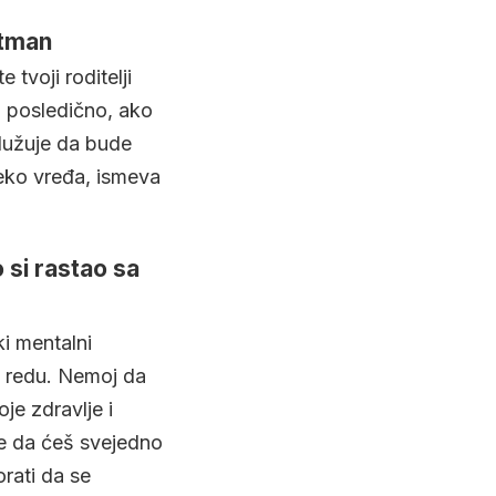
etman
 tvoji roditelji
a posledično, ako
služuje da bude
neko vređa, ismeva
 si rastao sa
ki mentalni
u redu. Nemoj da
je zdravlje i
se da ćeš svejedno
rati da se