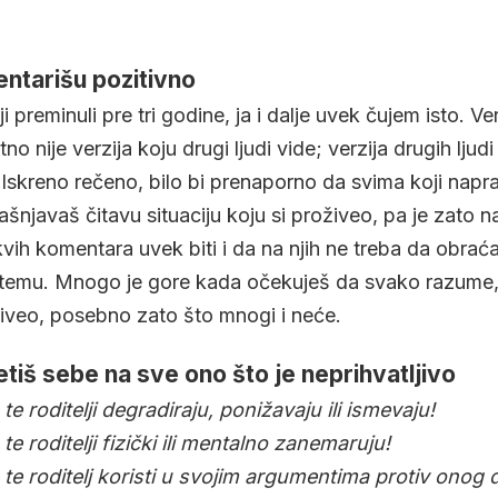
ntarišu pozitivno
ji preminuli pre tri godine, ja i dalje uvek čujem isto. Ver
tno nije verzija koju drugi ljudi vide; verzija drugih ljud
 Iskreno rečeno, bilo bi prenaporno da svima koji napr
njavaš čitavu situaciju koju si proživeo, pa je zato n
vih komentara uvek biti i da na njih ne treba da obraća
ni temu. Mnogo je gore kada očekuješ da svako razume,
živeo, posebno zato što mnogi i neće.
tiš sebe na sve ono što je neprihvatljivo
 te roditelji degradiraju, ponižavaju ili ismevaju!
 te roditelji fizički ili mentalno zanemaruju!
a te roditelj koristi u svojim argumentima protiv onog