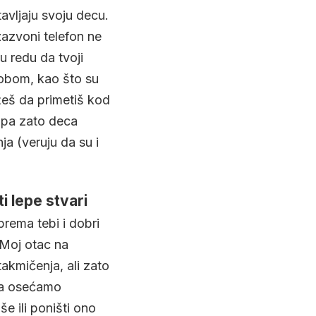
avljaju svoju decu.
zazvoni telefon ne
 u redu da tvoji
 tobom, kao što su
žeš da primetiš kod
, pa zato deca
a (veruju da su i
i lepe stvari
rema tebi i dobri
 Moj otac na
takmičenja, ali zato
 da osećamo
še ili poništi ono