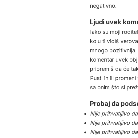
negativno.
Ljudi uvek kome
Iako su moji roditel
koju ti vidiš verova
mnogo pozitivnija.
komentar uvek objaš
pripremiš da će tak
Pusti ih ili prome
sa onim što si pre
Probaj da podse
Nije prihvatljivo da
Nije prihvatljivo da
Nije prihvatljivo d