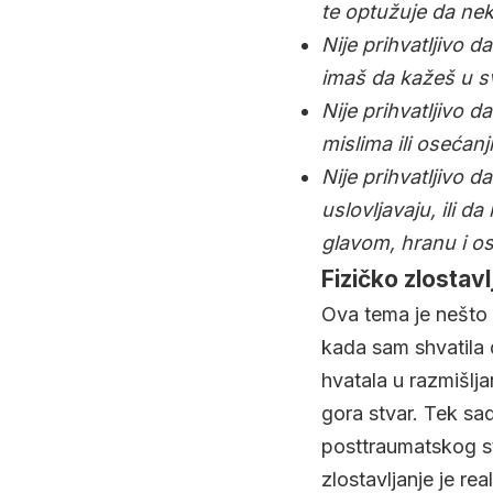
te optužuje da neko
Nije prihvatljivo d
imaš da kažeš u s
Nije prihvatljivo d
mislima ili osećanj
Nije prihvatljivo da
uslovljavaju, ili d
glavom, hranu i o
Fizičko zlostavl
Ova tema je nešto 
kada sam shvatila 
hvatala u razmišlja
gora stvar. Tek sad
posttraumatskog st
zlostavljanje je re