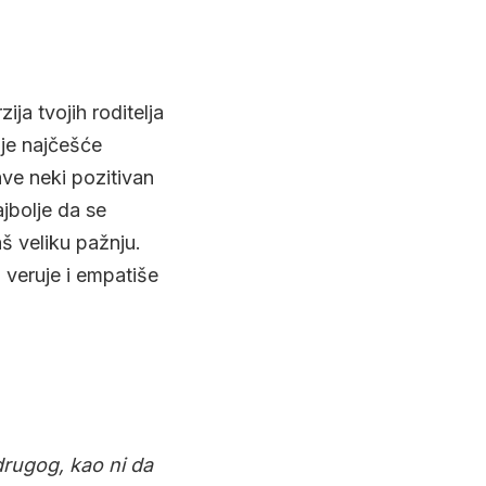
zija tvojih roditelja
i je najčešće
ave neki pozitivan
ajbolje da se
š veliku pažnju.
 veruje i empatiše
 drugog, kao ni da