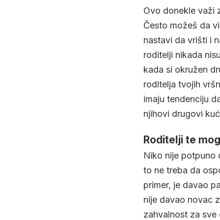
Ovo donekle važi z
Često možeš da vidi
nastavi da vrišti i 
roditelji nikada ni
kada si okružen dr
roditelja tvojih v
imaju tendenciju d
njihovi drugovi kuć
Roditelji te mog
Niko nije potpuno 
to ne treba da osp
primer, je davao pa
nije davao novac z
zahvalnost za sve do