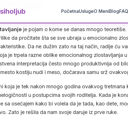
i zlostavljači
siholjub
Početna
Usluge
O Meni
Blog
FA
tavljanje
je pojam o kome se danas mnogo teoretiše.
prilike da pročitate šta se sve ubraja u emocionalno zlos
kteristike. Da ne dužim zato na taj način, radije ću va
oja je trpela razne oblike emocionalnog zlostavljanja 
stvena interpretacija često mnogo produktivnija od bilo
umesto kostiju nudi i meso, dočarava samu srž ovak
mi koja je tek nakon mnogo godina ovakvog tretmana 
nelogičnosti u postupcima svojih roditelja. Kada je kon
je sa osećajem kako bi volela da je tada, kao dete, mo
tvo. Zato je rešila da nam svoje daruje iz prve ruke.