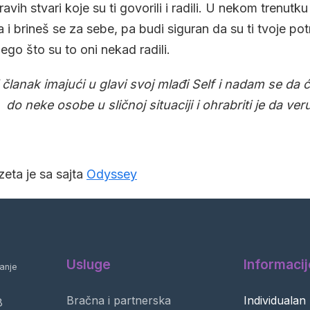
ih stvari koje su ti govorili i radili. U nekom trenutku
 brineš se za sebe, pa budi siguran da su ti tvoje potr
nego što su to oni nekad radili.
članak imajući u glavi svoj mlađi Self i nadam se da ć
do neke osobe u sličnoj situaciji i ohrabriti je da ver
zeta je sa sajta
Odyssey
Usluge
Informacij
anje
Bračna i partnerska
Individualan
8