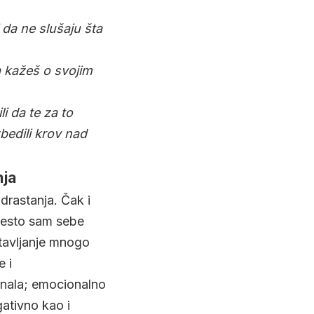
i da ne slušaju šta
da kažeš o svojim
li da te za to
zbedili krov nad
nja
drastanja. Čak i
 često sam sebe
stavljanje mnogo
e i
znala; emocionalno
gativno kao i