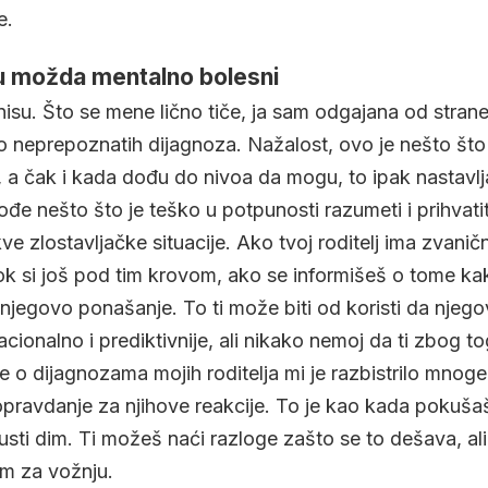
e.
 su možda mentalno bolesni
su. Što se mene lično tiče, ja sam odgajana od strane 
ko neprepoznatih dijagnoza. Nažalost, ovo je nešto š
 a čak i kada dođu do nivoa da mogu, to ipak nastav
ođe nešto što je teško u potpunosti razumeti i prihvati
ve zlostavljačke situacije. Ako tvoj roditelj ima zvani
dok si još pod tim krovom, ako se informišeš o tome ka
 njegovo ponašanje. To ti može biti od koristi da njeg
cionalno i prediktivnije, ali nikako nemoj da ti zbog t
je o dijagnozama mojih roditelja mi je razbistrilo mnoge s
 opravdanje za njihove reakcije. To je kao kada pokuša
usti dim. Ti možeš naći razloge zašto se to dešava, ali t
m za vožnju.