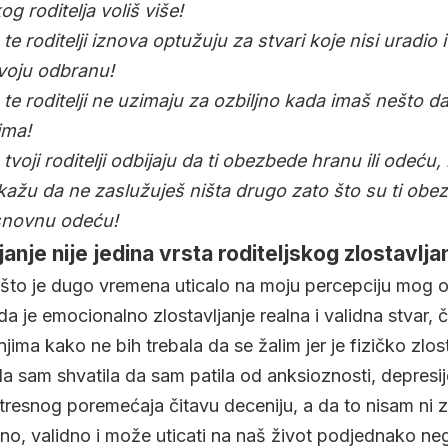
g roditelja voliš više!
a te roditelji iznova optužuju za stvari koje nisi uradio 
voju odbranu!
a te roditelji ne uzimaju za ozbiljno kada imaš nešto 
ima!
 tvoji roditelji odbijaju da ti obezbede hranu ili odeću, i
a kažu da ne zaslužuješ ništa drugo zato što su ti obe
snovnu odeću!
janje nije jedina vrsta roditeljskog zlostavlja
što je dugo vremena uticalo na moju percepciju mog o
da je emocionalno zlostavljanje realna i validna stvar,
njima kako ne bih trebala da se žalim jer je fizičko zlo
a sam shvatila da sam patila od anksioznosti, depresij
resnog poremećaja čitavu deceniju, a da to nisam ni 
alno, validno i može uticati na naš život podjednako ne