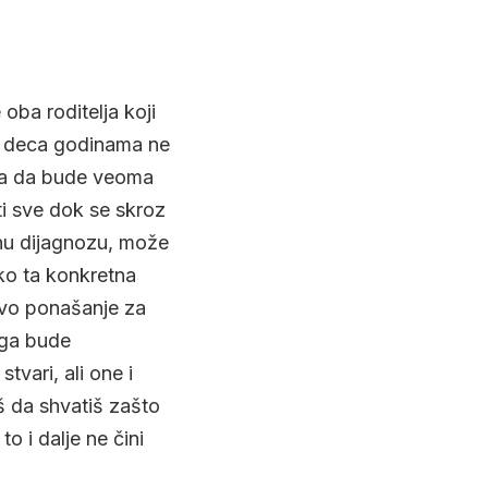
oba roditelja koji
to deca godinama ne
lja da bude veoma
ti sve dok se skroz
čnu dijagnozu, može
ko ta konkretna
ovo ponašanje za
oga bude
tvari, ali one i
š da shvatiš zašto
o i dalje ne čini