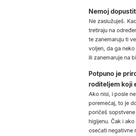
Nemoj dopustiti
Ne zaslužuješ. Kad s
tretiraju na određe
te zanemaruju ti ve
voljen, da ga neko
ili zanemaruje na bi
Potpuno je prir
roditeljem koji
Ako nisi, i posle n
poremećaj, to je d
poričeš sopstvene p
higijenu. Čak i ak
osećati negativne 