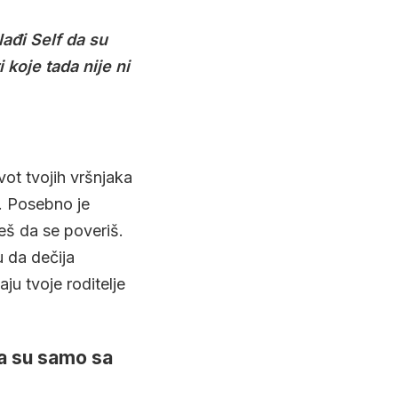
ađi Self da su
 koje tada nije ni
vot tvojih vršnjaka
š. Posebno je
eš da se poveriš.
u da dečija
ju tvoje roditelje
da su samo sa