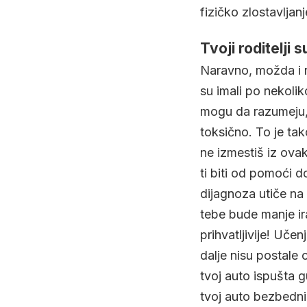
fizičko zlostavljanj
Tvoji roditelji
Naravno, možda i ni
su imali po nekoli
mogu da razumeju,
toksično. To je tak
ne izmestiš iz ovak
ti biti od pomoći 
dijagnoza utiče na
tebe bude manje ira
prihvatljivije! Učen
dalje nisu postale
tvoj auto ispušta g
tvoj auto bezbedni