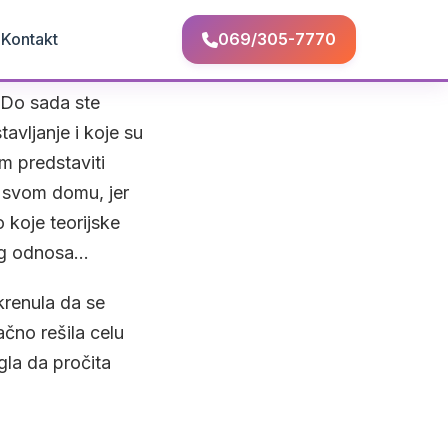
Q
Kontakt
069/305-7770
 Do sada ste
tavljanje i koje su
m predstaviti
u svom domu, jer
 koje teorijske
vog odnosa…
krenula da se
ačno rešila celu
gla da pročita