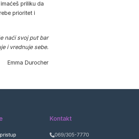
 imaćeš priliku da
ebe prioritet i
e naći svoj put bar
uje i vrednuje sebe.
Emma Durocher
e
Kontakt
 pristup
069/305-7770