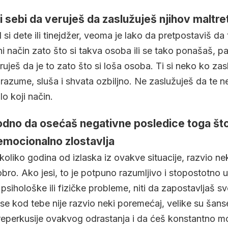
 sebi da veruješ da zaslužuješ njihov maltr
i dete ili tinejdžer, veoma je lako da pretpostaviš da te
ni način zato što si takva osoba ili se tako ponašaš, p
ruješ da je to zato što si loša osoba. Ti si neko ko za
 razume, sluša i shvata ozbiljno. Ne zaslužuješ da te 
lo koji način.
odno da osećaš negativne posledice toga što
 emocionalno zlostavlja
ekoliko godina od izlaska iz ovakve situacije, razvio ne
obro. Ako jesi, to je potpuno razumljivo i stopostotno 
sihološke ili fizičke probleme, niti da zapostavljaš svo
o se kod tebe nije razvio neki poremećaj, velike su šan
reperkusije ovakvog odrastanja i da ćeš konstantno mo