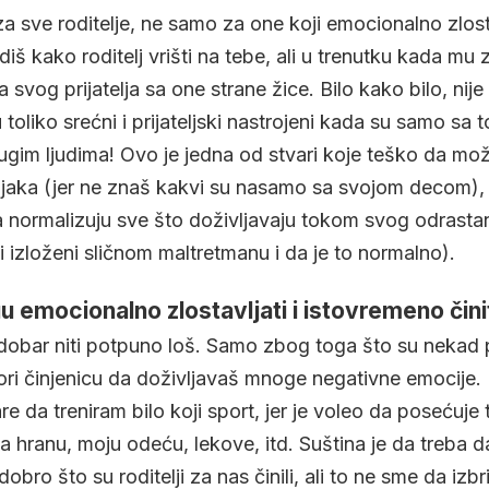
a sve roditelje, ne samo za one koji emocionalno zlost
š kako roditelj vrišti na tebe, ali u trenutku kada mu 
na svog prijatelja sa one strane žice. Bilo kako bilo, nije
su toliko srećni i prijateljski nastrojeni kada su samo sa
ugim ljudima! Ovo je jedna od stvari koje teško da mo
ršnjaka (jer ne znaš kakvi su nasamo sa svojom decom)
a normalizuju sve što doživljavaju tokom svog odrastanj
i izloženi sličnom maltretmanu i da je to normalno).
u emocionalno zlostavljati i istovremeno činit
dobar niti potpuno loš. Samo zbog toga što su nekad p
ori činjenicu da doživljavaš mnoge negativne emocije.
re da treniram bilo koji sport, jer je voleo da posećuje 
a hranu, moju odeću, lekove, itd. Suština je da treba
bro što su roditelji za nas činili, ali to ne sme da izbri