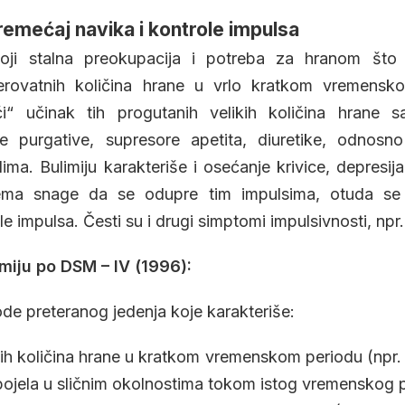
remećaj navika i kontrole impulsa
toji stalna preokupacija i potreba za hranom što
erovatnih količina hrane u vrlo kratkom vremensk
jući“ učinak tih progutanih velikih količina hrane s
te purgative, supresore apetita, diuretike, odnos
ma. Bulimiju karakteriše i osećanje krivice, depresija
ma snage da se odupre tim impulsima, otuda se 
 impulsa. Česti su i drugi simptomi impulsivnosti, npr.
imiju po DSM – IV (1996):
ode preteranog jedenja koje karakteriše:
ih količina hrane u kratkom vremenskom periodu (npr.
i pojela u sličnim okolnostima tokom istog vremenskog 