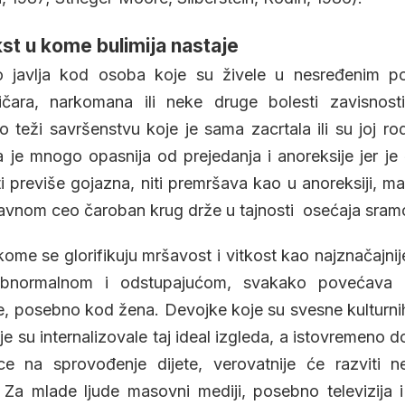
kst u kome bulimija nastaje
no javlja kod osoba koje su živele u nesređenim p
ličara, narkomana ili neke druge bolesti zavisnos
teži savršenstvu koje je sama zacrtala ili su joj rodi
da je mnogo opasnija od prejedanja i anoreksije jer je 
 previše gojazna, niti premršava kao u anoreksiji, ma
glavnom ceo čaroban krug drže u tajnosti osećaja sram
kome se glorifikuju mršavost i vitkost kao najznačajni
abnormalnom i odstupajućom, svakako povećava 
e, posebno kod žena. Devojke koje su svesne kulturn
je su internalizovale taj ideal izgleda, a istovremeno do
ce na sprovođenje dijete, verovatnije će razviti ne
Za mlade ljude masovni mediji, posebno televizija i