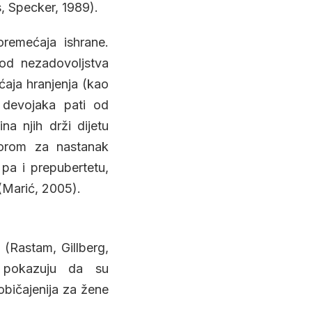
, Specker, 1989).
remećaja ishrane.
 od nezadovoljstva
ćaja hranjenja (kao
 devojaka pati od
na njih drži dijetu
torom za nastanak
 pa i prepubertetu,
(Marić, 2005).
a (Rastam, Gillberg,
ja pokazuju da su
običajenija za žene