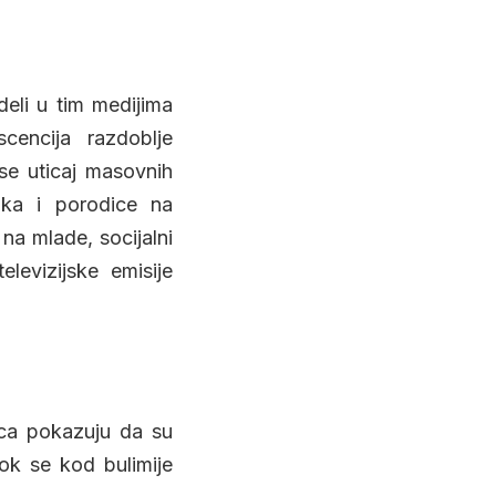
deli u tim medijima
scencija razdoblje
 se uticaj masovnih
aka i porodice na
na mlade, socijalni
elevizijske emisije
naca pokazuju da su
dok se kod bulimije