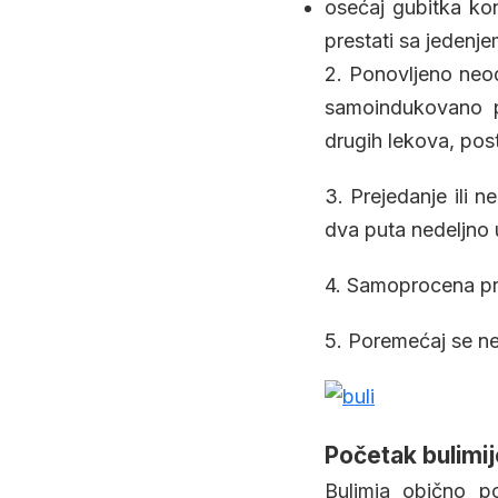
osećaj gubitka ko
prestati sa jedenjem
2. Ponovljeno neo
samoindukovano pov
drugih lekova, pos
3. Prejedanje ili
dva puta nedeljno 
4. Samoprocena pret
5. Poremećaj se ne
Početak bulimij
Bulimia obično p