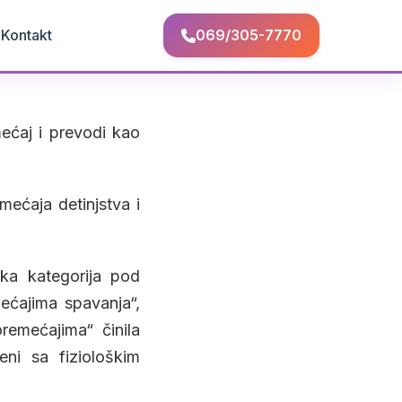
Q
Kontakt
069/305-7770
mećaj i prevodi kao
mećaja detinjstva i
čka kategorija pod
ećajima spavanja“,
remećajima“ činila
ni sa fiziološkim