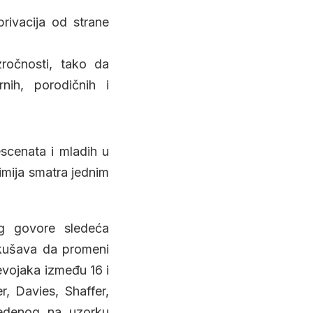
privacija od strane
zročnosti, tako da
rnih, porodičnih i
scenata i mladih u
limija smatra jednim
og govore sledeća
pokušava da promeni
evojaka između 16 i
r, Davies, Shaffer,
vedenog na uzorku