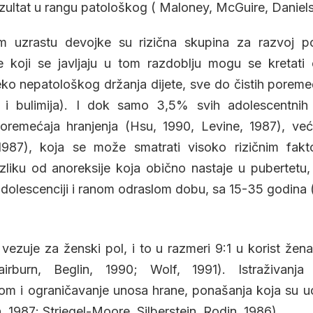
ezultat u rangu patološkog ( Maloney, McGuire, Daniels
m uzrastu devojke su rizična skupina za razvoj po
e koji se javljaju u tom razdoblju mogu se kretati
reko nepatološkog držanja dijete, sve do čistih poreme
a i bulimija). I dok samo 3,5% svih adolescentnih
poremećaja hranjenja (Hsu, 1990, Levine, 1987), veći
1987), koja se može smatrati visoko rizičnim fak
liku od anoreksije koja obično nastaje u pubertetu,
 adolescenciji i ranom odraslom dobu, sa 15-35 godina 
 vezuje za ženski pol, i to u razmeri 9:1 u korist žen
irburn, Beglin, 1990; Wolf, 1991). Istraživan
om i ograničavanje unosa hrane, ponašanja koja su u
 1987; Striegel-Moore, Silberstein, Rodin, 1986).