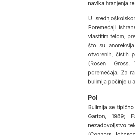
navika hranjenja r
U srednjoškolsko
Poremećaji ishran
vlastitim telom, p
što su anoreksij
otvorenih, čistih 
(Rosen i Gross, 
poremećaja. Za raz
bulimija počinje u
Pol
Bulimija se tipično
Garton, 1989; Fa
nezadovoljstvo tel
(Connors, Johnson,