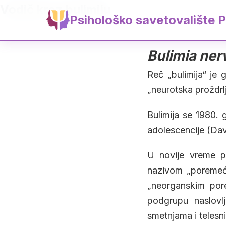
Vodič kroz bulimiju
Psihološko savetovalište P
Bulimia ner
Reč „bulimija“ je 
„neurotska proždrlj
Bulimija se 1980. 
adolescencije (Dav
U novije vreme po
nazivom „poremeća
„neorganskim pore
podgrupu naslovl
smetnjama i telesn