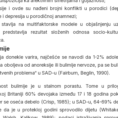
dispozicija ka afektivnim smetnjama i gojaznosti;
je i ovde su nađeni brojni konflikti u porodici (de
e i depresija u porodičnoj anamnezi;
stavlja na multifaktorske modele u objašnjenju u
 predstavlja rezultat složenih odnosa socio-kultu
ca.
mije
ja donekle varira, najčešće se navodi da 1-2% adole
 oboljeva od anoreksije ili bulimije nervoze, pa se bu
tvenih problema“ u SAD-u (Fairburn, Beglin, 1990).
tnost bulimije je u stalnom porastu. Tome u pril
likoj Britaniji 60% devojaka između 17 i 18 godina 
a jer se oseća debelo (Crisp, 1985); u SAD-u, 64-69% d
je da je u protekloj godini sprovodilo dijetu (Whitake
 Walsh, Kalikow, 1989); podaci istraživanja spro