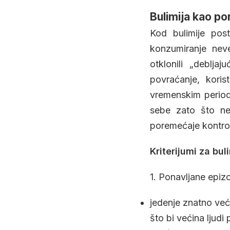
Bulimija kao po
Kod bulimije pos
konzumiranje nev
otklonili „deblja
povraćanje, koris
vremenskim periodi
sebe zato što ne
poremećaje kontrole
Kriterijumi za bul
1. Ponavljane epiz
jedenje znatno već
što bi većina ljud