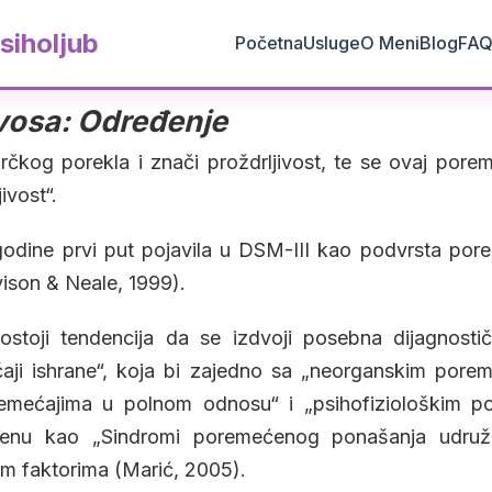
siholjub
Početna
Usluge
O Meni
Blog
FA
vosa: Određenje
grčkog porekla i znači proždrljivost, te se ovaj pore
ivost“.
godine prvi put pojavila u DSM-III kao podvrsta pore
ison & Neale, 1999).
stoji tendencija da se izdvoji posebna dijagnosti
ji ishrane“, koja bi zajedno sa „neorganskim porem
mećajima u polnom odnosu“ i „psihofiziološkim po
jenu kao „Sindromi poremećenog ponašanja udruže
im faktorima (Marić, 2005).