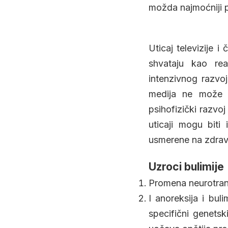
možda najmoćniji p
Uticaj televizije 
shvataju kao real
intenzivnog razvoj
medija ne može z
psihofizički razvo
uticaji mogu biti 
usmerene na zdravi
Uzroci bulimije
Promena neurotrans
I anoreksija i bul
specifični genetsk