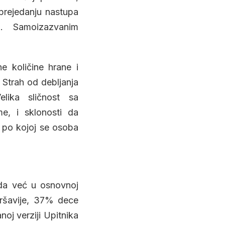
 prejedanju nastupa
a. Samoizazvanim
e količine hrane i
 Strah od debljanja
elika sličnost sa
me, i sklonosti da
a po kojoj se osoba
 da već u osnovnoj
mršavije, 37% dece
oj verziji Upitnika