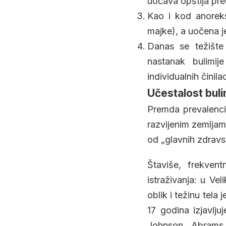
uočava opštija pre
Kao i kod anoreksi
majke), a uočena j
Danas se težište 
nastanak bulimije
individualnih činila
Učestalost buli
Premda prevalenci
razvijenim zemljama
od „glavnih zdravs
Štaviše, frekven
istraživanja: u Ve
oblik i težinu tel
17 godina izjavlju
Johnson, Abrams,