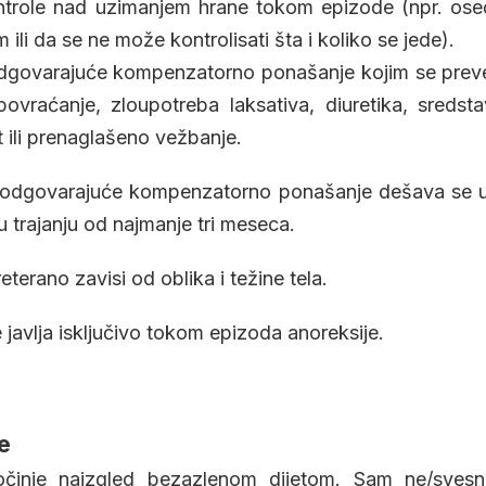
ntrole nad uzimanjem hrane tokom epizode (npr. os
 ili da se ne može kontrolisati šta i koliko se jede).
dgovarajuće kompenzatorno ponašanje kojim se preven
raćanje, zloupotreba laksativa, diuretika, sredstava
t ili prenaglašeno vežbanje.
 neodgovarajuće kompenzatorno ponašanje dešava se 
u trajanju od najmanje tri meseca.
erano zavisi od oblika i težine tela.
 javlja isključivo tokom epizoda anoreksije.
e
očinje naizgled bezazlenom dijetom. Sam ne/svesni