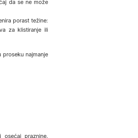
ećaj da se ne može
ira porast težine:
 za klistiranje ili
u proseku najmanje
 osećaj praznine,