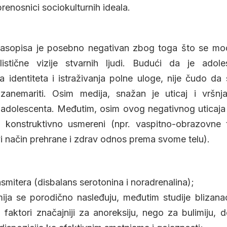
renosnici sociokulturnih ideala.
i časopisa je posebno negativan zbog toga što se mo
istične vizije stvarnih ljudi. Budući da je adole
a identiteta i istraživanja polne uloge, nije čudo da
anemariti. Osim medija, snažan je uticaj i vršnj
j adolescenta. Međutim, osim ovog negativnog uticaja 
i konstruktivno usmereni (npr. vaspitno-obrazovne t
 način prehrane i zdrav odnos prema svome telu).
mitera (disbalans serotonina i noradrenalina);
imija se porodično nasleđuju, međutim studije bliza
i faktori značajniji za anoreksiju, nego za bulimiju, 