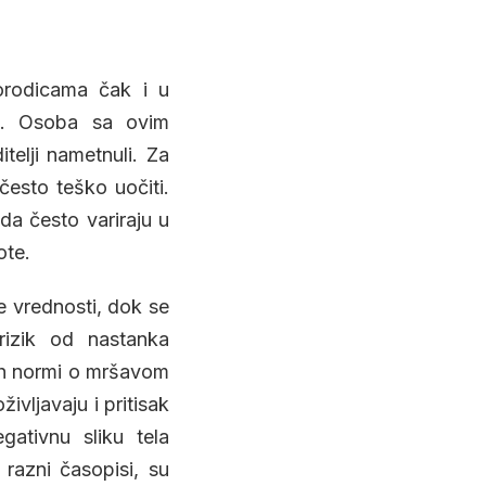
orodicama čak i u
ti. Osoba sa ovim
telji nametnuli. Za
često teško uočiti.
da često variraju u
ote.
je vrednosti, dok se
rizik od nastanka
ih normi o mršavom
življavaju i pritisak
gativnu sliku tela
 razni časopisi, su