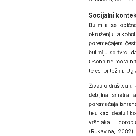
Socijalni konte
Bulimija se obič
okruženju alkoho
poremećajem često 
bulimiju se tvrdi 
Osoba ne mora biti
telesnoj težini. U
Živeti u društvu u 
debljina smatra 
poremećaja ishran
telu kao idealu i ko
vršnjaka i porodi
(Rukavina, 2002). 