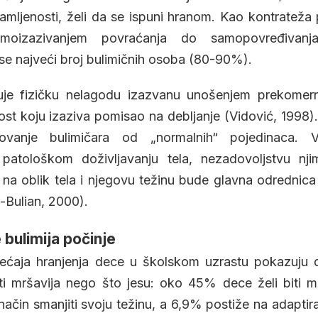
amljenosti, želi da se ispuni hranom. Kao kontrateža
 samoizazivanjem povraćanja do samopovređivanj
se najveći broj bulimičnih osoba (80-90%).
je fizičku nelagodu izazvanu unošenjem prekomern
st koju izaziva pomisao na debljanje (Vidović, 1998).
ovanje bulimičara od „normalnih“ pojedinaca. V
patološkom doživljavanju tela, nezadovoljstvu nji
 na oblik tela i njegovu težinu bude glavna odrednic
-Bulian, 2000).
bulimija počinje
mećaja hranjenja dece u školskom uzrastu pokazuju
iti mršavija nego što jesu: oko 45% dece želi biti 
ačin smanjiti svoju težinu, a 6,9% postiže na adaptiran