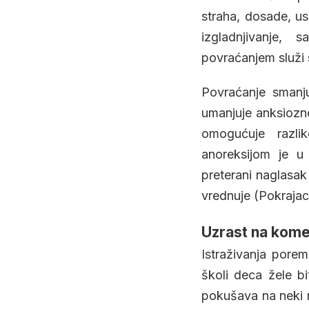
straha, dosade, us
izgladnjivanje,
povraćanjem služi 
Povraćanje smanju
umanjuje anksiozno
omogućuje razlik
anoreksijom je u 
preterani naglasak
vrednuje (Pokrajac
Uzrast na kome 
Istraživanja pore
školi deca žele b
pokušava na neki n