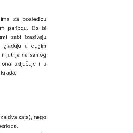
 ima za posledicu
om periodu. Da bi
ami sebi izazivaju
no gladuju u dugim
 i ljutnja na samog
ona uključuje i u
 krađa.
 za dva sata), nego
perioda.