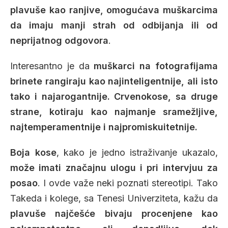
plavuše kao ranjive, omogućava muškarcima
da imaju manji strah od odbijanja ili od
neprijatnog odgovora
.
Interesantno je da
muškarci na fotografijama
brinete rangiraju kao najinteligentnije, ali isto
tako i najarogantnije. Crvenokose, sa druge
strane, kotiraju kao najmanje sramežljive,
najtemperamentnije i najpromiskuitetnije.
Boja kose
, kako je jedno istraživanje ukazalo,
može imati značajnu ulogu i pri intervjuu za
posao
. I ovde važe neki poznati stereotipi. Tako
Takeda i kolege, sa Tenesi Univerziteta, kažu da
plavuše najčešće bivaju procenjene kao