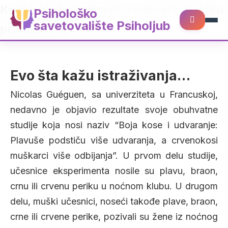
Koja boja kose izaziva najveću fizičku
Psihološko
savetovalište Psiholjub
privlačnost?
Evo šta kažu istraživanja…
Nicolas Guéguen, sa univerziteta u Francuskoj,
nedavno je objavio rezultate svoje obuhvatne
studije koja nosi naziv “Boja kose i udvaranje:
Plavuše podstiču više udvaranja, a crvenokosi
muškarci više odbijanja”. U prvom delu studije,
učesnice eksperimenta nosile su plavu, braon,
crnu ili crvenu periku u noćnom klubu. U drugom
delu, muški učesnici, noseći takođe plave, braon,
crne ili crvene perike, pozivali su žene iz noćnog