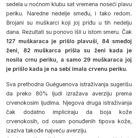
sedela u noćnom klubu sat vremena noseći plavu
periku. Naredne nedelje smeđu, i tako redom.
Brojani su muškarci koji joj priđu u tih nedelju
dana. Rezultati su ponovo išli u istom smeru. Čak
127 muškaraca je prišlo plavuši, 84 smeđoj
ženi, 82 muškarca prišla su ženi kada je
nosila crnu periku, a samo 29 muškaraca joj
je prišlo kada je na sebi imala crvenu periku.
Sva prethodna Guéguenova istraživanja sugerišu
da preko 80% ljudi izražava averziju prema
crvenokosim ljudima. Njegova druga istraživanja
čak dodatno impliciraju da boja kože
crvenokosih, od osam ponuđenih tipova kože,
izaziva takođe najveću averziju.