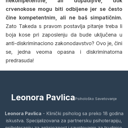
nekompetentne, ali dopadljive, dok
crvenokose mogu biti odbijene jer se često
čine kompetentnim, ali ne baš simpatičnim.
Zato Takeda s pravom postavlja pitanje treba li
boja kose pri zaposlenju da bude uključena u
anti-diskriminaciono zakonodavstvo? Ovo je, čini
se, jedna veoma opasna i diskriminatorna
predrasuda!
Leonora Pavlica
Psihološko Savetovanje
Leonora Pavlica
- Klinički psiholog sa preko 18 godina
iskustva. Specijalizovana za partnersku psihoterapiju,
psihoterapiju za anksioznost i savetovanje za trudnice.