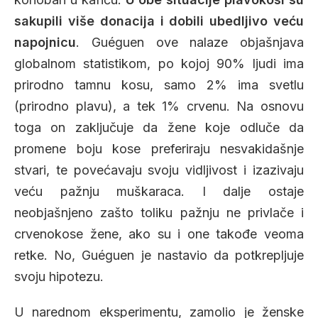
sakupili više donacija i dobili ubedljivo veću
napojnicu
. Guéguen ove nalaze objašnjava
globalnom statistikom, po kojoj 90% ljudi ima
prirodno tamnu kosu, samo 2% ima svetlu
(prirodno plavu), a tek 1% crvenu. Na osnovu
toga on zaključuje da žene koje odluče da
promene boju kose preferiraju nesvakidašnje
stvari, te povećavaju svoju vidljivost i izazivaju
veću pažnju muškaraca. I dalje ostaje
neobjašnjeno zašto toliku pažnju ne privlače i
crvenokose žene, ako su i one takođe veoma
retke. No, Guéguen je nastavio da potkrepljuje
svoju hipotezu.
U narednom eksperimentu, zamolio je ženske