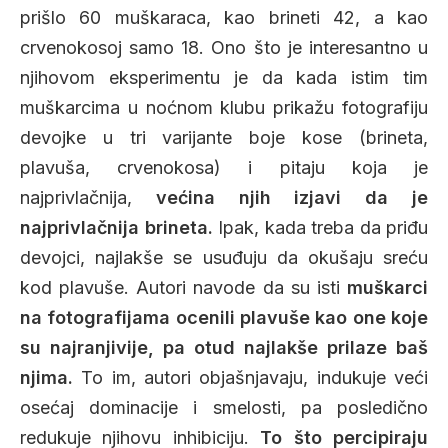
prišlo 60 muškaraca, kao brineti 42, a kao
crvenokosoj samo 18. Ono što je interesantno u
njihovom eksperimentu je da kada istim tim
muškarcima u noćnom klubu prikažu fotografiju
devojke u tri varijante boje kose (brineta,
plavuša, crvenokosa) i pitaju koja je
najprivlačnija,
većina njih izjavi da je
najprivlačnija brineta.
Ipak, kada treba da priđu
devojci, najlakše se usuđuju da okušaju sreću
kod plavuše. Autori navode da su isti
muškarci
na fotografijama ocenili plavuše kao one koje
su najranjivije, pa otud najlakše prilaze baš
njima.
To im, autori objašnjavaju, indukuje veći
osećaj dominacije i smelosti, pa posledično
redukuje njihovu inhibiciju.
To što percipiraju