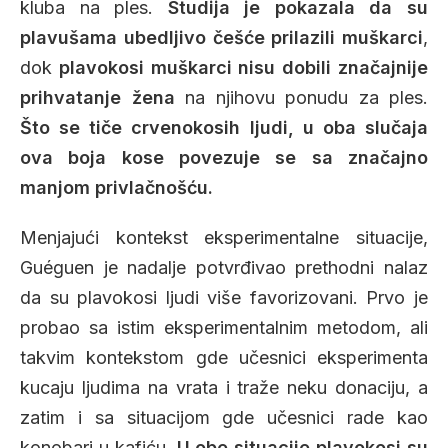
kluba na ples.
Studija je pokazala da su
plavušama ubedljivo češće prilazili muškarci
,
dok
plavokosi muškarci nisu dobili značajnije
prihvatanje žena
na njihovu ponudu za ples.
Što se tiče crvenokosih ljudi, u oba slučaja
ova boja kose povezuje se sa značajno
manjom privlačnošću.
Menjajući kontekst eksperimentalne situacije,
Guéguen je nadalje potvrđivao prethodni nalaz
da su plavokosi ljudi više favorizovani. Prvo je
probao sa istim eksperimentalnim metodom, ali
takvim kontekstom gde učesnici eksperimenta
kucaju ljudima na vrata i traže neku donaciju, a
zatim i sa situacijom gde učesnici rade kao
konobari u kafiću.
U obe situacije plavokosi su