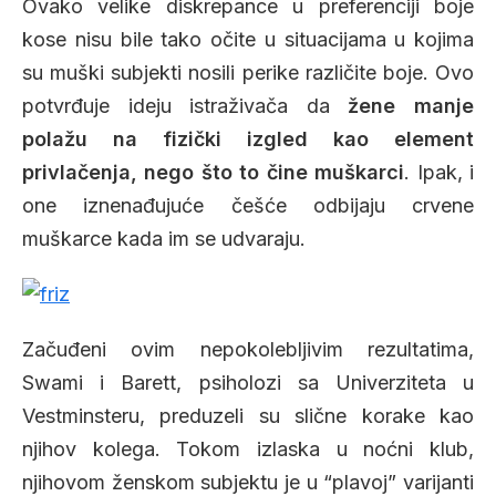
Ovako velike diskrepance u preferenciji boje
kose nisu bile tako očite u situacijama u kojima
su muški subjekti nosili perike različite boje. Ovo
potvrđuje ideju istraživača da
žene manje
polažu na fizički izgled kao element
privlačenja, nego što to čine muškarci
. Ipak, i
one iznenađujuće češće odbijaju crvene
muškarce kada im se udvaraju.
Začuđeni ovim nepokolebljivim rezultatima,
Swami i Barett, psiholozi sa Univerziteta u
Vestminsteru, preduzeli su slične korake kao
njihov kolega. Tokom izlaska u noćni klub,
njihovom ženskom subjektu je u “plavoj” varijanti