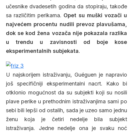
učesnike dvadesetih godina da stopiraju, takođe
sa različitim perikama.
Opet su muški vozači u
najvećem procentu nudili prevoz plavušama,
dok se kod žena vozača nije pokazala razlika
u trendu u zavisnosti od boje kose
eksperimentalnih subjekata
.
U najskorijem istraživanju, Guéguen je napravio
još specifičniji eksperimentalni nacrt. Kako bi
otklonio mogućnost da su subjekti koji su nosili
plave perike u prethodnim istraživanjima sami po
sebi bili lepši od ostalih, sada je uzeo samo jednu
ženu koja je četiri nedelje bila subjekt
istraživanja. Jedne nedelje ona je svaku noć