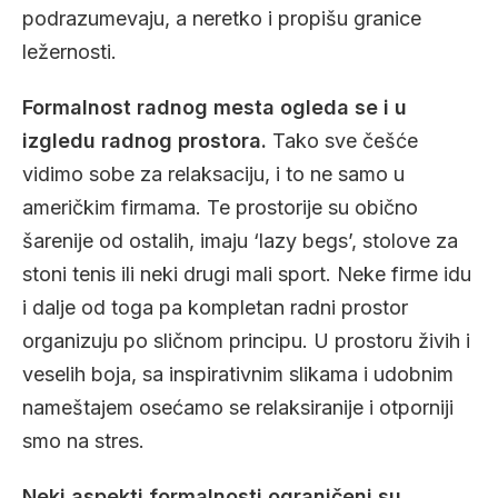
podrazumevaju, a neretko i propišu granice
ležernosti.
Formalnost radnog mesta ogleda se i u
izgledu radnog prostora.
Tako sve češće
vidimo sobe za relaksaciju, i to ne samo u
američkim firmama. Te prostorije su obično
šarenije od ostalih, imaju ‘lazy begs’, stolove za
stoni tenis ili neki drugi mali sport. Neke firme idu
i dalje od toga pa kompletan radni prostor
organizuju po sličnom principu. U prostoru živih i
veselih boja, sa inspirativnim slikama i udobnim
nameštajem osećamo se relaksiranije i otporniji
smo na stres.
Neki aspekti formalnosti ograničeni su