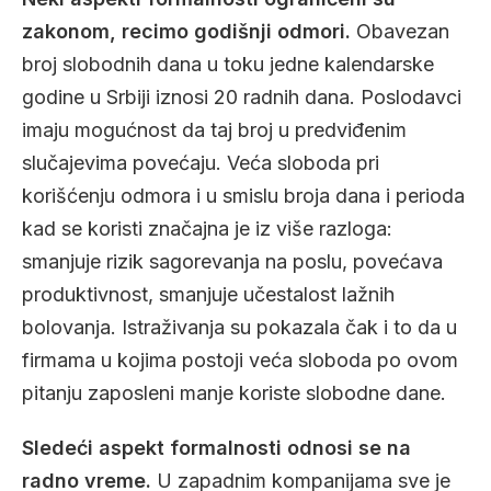
zakonom, recimo godišnji odmori.
Obavezan
broj slobodnih dana u toku jedne kalendarske
godine u Srbiji iznosi 20 radnih dana. Poslodavci
imaju mogućnost da taj broj u predviđenim
slučajevima povećaju. Veća sloboda pri
korišćenju odmora i u smislu broja dana i perioda
kad se koristi značajna je iz više razloga:
smanjuje rizik sagorevanja na poslu, povećava
produktivnost, smanjuje učestalost lažnih
bolovanja. Istraživanja su pokazala čak i to da u
firmama u kojima postoji veća sloboda po ovom
pitanju zaposleni manje koriste slobodne dane.
Sledeći aspekt formalnosti odnosi se na
radno vreme.
U zapadnim kompanijama sve je