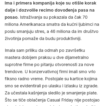
Ima i primera kompanija koje su otišle korak
dalje i dozvolile recimo dovođenja pasa na
posao.
Istraživanja su pokazala da čak 70
miliona Amerikanaca smatra da kućni ljubimci na
poslu smanjuju stres, a 46 miliona da im društvo
životinja pomaže da budu produktivniji.
Imala sam priliku da odmah po završetku
mastera dobijem praksu u dve dijametralno
suprotne firme po pitanju otvorenosti za nove
trendove. U konzervativnoj firmi imali smo vrlo
fiksno radno vreme. Postojale su kartice kojima
smo se evidentirali po ulasku i izlasku iz zgrade.
Za učestala kašnjenja sledilo je smanjenje plate.
Što se tiče oblačenja Casual Friday nije postojao