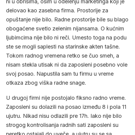
ni u obrisima, osim u odelenju marketinga koji je
delovao kao zasebna firma. Prostorije za
opuštanje nije bilo. Radne prostorije bile su blago
obogaćene svetlo zelenim nijansama. O kućnim
ljubimcima nije bilo ni reči. Umesto toga na podu
ste se mogli saplesti na starinske akten tašne.
Tokom radnog vremena retko se čuo smeh, a
nisam stekla utisak ni da zaposleni posebno vole
svoj posao. Napustila sam tu firmu u vreme
otkaza zbog viška radne snage.
U drugoj firmi nije postojalo fiksno radno vreme.
Zaposleni su dolazili na posao između 8 i pola 11
ujutru. Nikad nisu odlazili pre 17h. Iako nije bilo
strogog kontrolisanja radnih sati zaposleni su
neretko ostajali do uveče, a ujutru su se sa