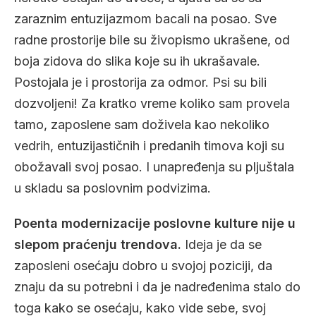
zaraznim entuzijazmom bacali na posao. Sve
radne prostorije bile su živopismo ukrašene, od
boja zidova do slika koje su ih ukrašavale.
Postojala je i prostorija za odmor. Psi su bili
dozvoljeni! Za kratko vreme koliko sam provela
tamo, zaposlene sam doživela kao nekoliko
vedrih, entuzijastičnih i predanih timova koji su
obožavali svoj posao. I unapređenja su pljuštala
u skladu sa poslovnim podvizima.
Poenta modernizacije poslovne kulture nije u
slepom praćenju trendova.
Ideja je da se
zaposleni osećaju dobro u svojoj poziciji, da
znaju da su potrebni i da je nadređenima stalo do
toga kako se osećaju, kako vide sebe, svoj