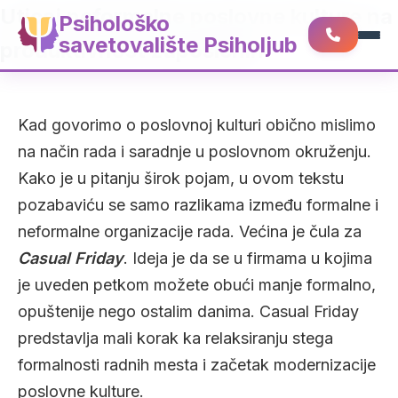
Uticaj neformalne poslovne kulture na
Psihološko
savetovalište Psiholjub
produktivnost zaposlenih
Kad govorimo o poslovnoj kulturi obično mislimo
na način rada i saradnje u poslovnom okruženju.
Kako je u pitanju širok pojam, u ovom tekstu
pozabaviću se samo razlikama između formalne i
neformalne organizacije rada. Većina je čula za
Casual Friday
. Ideja je da se u firmama u kojima
je uveden petkom možete obući manje formalno,
opuštenije nego ostalim danima. Casual Friday
predstavlja mali korak ka relaksiranju stega
formalnosti radnih mesta i začetak modernizacije
poslovne kulture.