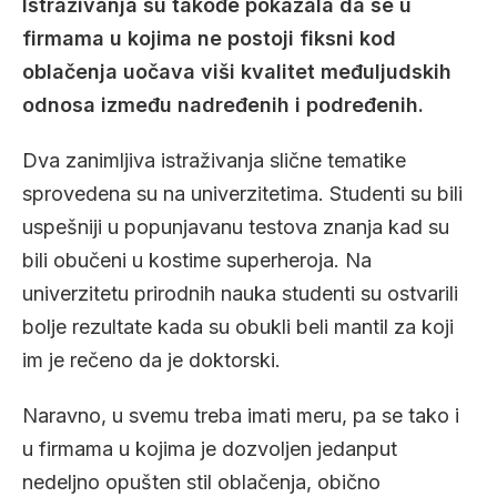
Istraživanja su takođe pokazala da se u
firmama u kojima ne postoji fiksni kod
oblačenja uočava viši kvalitet međuljudskih
odnosa između nadređenih i podređenih.
Dva zanimljiva istraživanja slične tematike
sprovedena su na univerzitetima. Studenti su bili
uspešniji u popunjavanu testova znanja kad su
bili obučeni u kostime superheroja. Na
univerzitetu prirodnih nauka studenti su ostvarili
bolje rezultate kada su obukli beli mantil za koji
im je rečeno da je doktorski.
Naravno, u svemu treba imati meru, pa se tako i
u firmama u kojima je dozvoljen jedanput
nedeljno opušten stil oblačenja, obično