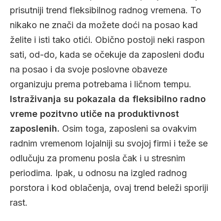
prisutniji trend fleksibilnog radnog vremena. To
nikako ne znači da možete doći na posao kad
želite i isti tako otići. Obično postoji neki raspon
sati, od-do, kada se očekuje da zaposleni dođu
na posao i da svoje poslovne obaveze
organizuju prema potrebama i ličnom tempu.
Istraživanja su pokazala da fleksibilno radno
vreme pozitvno utiče na produktivnost
zaposlenih.
Osim toga, zaposleni sa ovakvim
radnim vremenom lojalniji su svojoj firmi i teže se
odlučuju za promenu posla čak i u stresnim
periodima. Ipak, u odnosu na izgled radnog
porstora i kod oblačenja, ovaj trend beleži sporiji
rast.