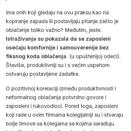
Ima onih koji gledaju na ovu praksu kao na
kopiranje zapada ili postavljaju pitanje zašto je
oblačenje toliko važno? Međutim, jeste.
Istraživanja su pokazala da se zaposleni
osećaju komfornije i samouverenije bez
fiksnog koda oblačenja
(u opuštenijoj odeći).
Štaviše, produktivniji su i s većim uspehom
ostvaruju postavljene zadatke.
O pozitivnoj korelaciji između produktivnosti i
neformalnog oblačenja potvrdno govore i
zaposleni i rukovodioci. Pored toga, zaposleni
koji rade u ovim firmama kolegijalniji su i stvaraju
bolje timove sa kolegama sa kojima sarađuju.