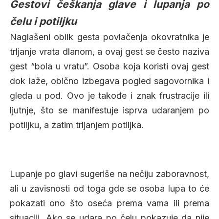
Gestovi češkanja glave i lupanja po
čelu i potiljku
Naglašeni oblik gesta povlačenja okovratnika je
trljanje vrata dlanom, a ovaj gest se često naziva
gest “bola u vratu”. Osoba koja koristi ovaj gest
dok laže, obično izbegava pogled sagovornika i
gleda u pod. Ovo je takođe i znak frustracije ili
ljutnje, što se manifestuje isprva udaranjem po
potiljku, a zatim trljanjem potiljka.
Lupanje po glavi sugeriše na nečiju zaboravnost,
ali u zavisnosti od toga gde se osoba lupa to će
pokazati ono što oseća prema vama ili prema
situaciji. Ako se udara po čelu pokazuje da nije