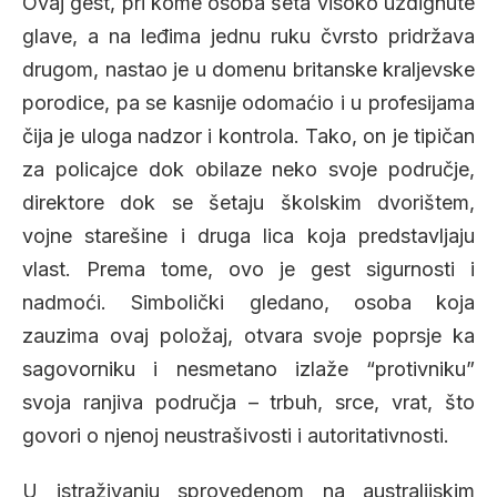
Ovaj gest, pri kome osoba šeta visoko uzdignute
glave, a na leđima jednu ruku čvrsto pridržava
drugom, nastao je u domenu britanske kraljevske
porodice, pa se kasnije odomaćio i u profesijama
čija je uloga nadzor i kontrola. Tako, on je tipičan
za policajce dok obilaze neko svoje područje,
direktore dok se šetaju školskim dvorištem,
vojne starešine i druga lica koja predstavljaju
vlast. Prema tome, ovo je gest sigurnosti i
nadmoći. Simbolički gledano, osoba koja
zauzima ovaj položaj, otvara svoje poprsje ka
sagovorniku i nesmetano izlaže “protivniku”
svoja ranjiva područja – trbuh, srce, vrat, što
govori o njenoj neustrašivosti i autoritativnosti.
U istraživanju sprovedenom na australijskim