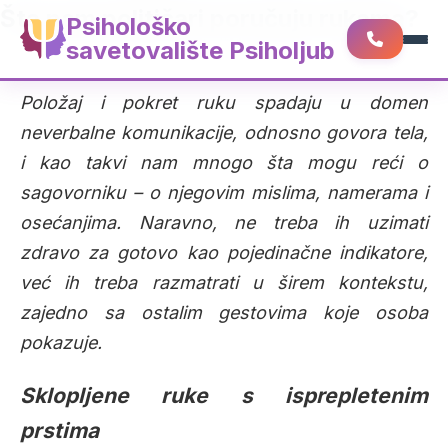
Šta nam političari poručuju rukama?
Psihološko
savetovalište Psiholjub
Položaj i pokret ruku spadaju u domen
neverbalne komunikacije, odnosno govora tela,
i kao takvi nam mnogo šta mogu reći o
sagovorniku – o njegovim mislima, namerama i
osećanjima. Naravno, ne treba ih uzimati
zdravo za gotovo kao pojedinačne indikatore,
već ih treba razmatrati u širem kontekstu,
zajedno sa ostalim gestovima koje osoba
pokazuje.
Sklopljene ruke s isprepletenim
prstima