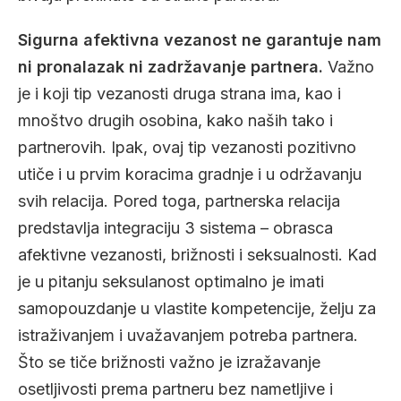
Sigurna afektivna vezanost ne garantuje nam
ni pronalazak ni zadržavanje partnera.
Važno
je i koji tip vezanosti druga strana ima, kao i
mnoštvo drugih osobina, kako naših tako i
partnerovih. Ipak, ovaj tip vezanosti pozitivno
utiče i u prvim koracima gradnje i u održavanju
svih relacija. Pored toga, partnerska relacija
predstavlja integraciju 3 sistema – obrasca
afektivne vezanosti, brižnosti i seksualnosti. Kad
je u pitanju seksulanost optimalno je imati
samopouzdanje u vlastite kompetencije, želju za
istraživanjem i uvažavanjem potreba partnera.
Što se tiče brižnosti važno je izražavanje
osetljivosti prema partneru bez nametljive i