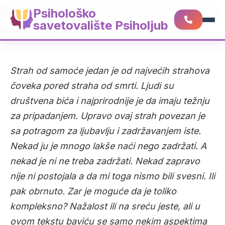
Cigla po cigla, temelji i krov ljubavnog
Psihološko
savetovalište Psiholjub
partnerstva
Strah od samoće jedan je od najvećih strahova
čoveka pored straha od smrti. Ljudi su
društvena bića i najprirodnije je da imaju težnju
za pripadanjem. Upravo ovaj strah povezan je
sa potragom za ljubavlju i zadržavanjem iste.
Nekad ju je mnogo lakše naći nego zadržati. A
nekad je ni ne treba zadržati. Nekad zapravo
nije ni postojala a da mi toga nismo bili svesni. Ili
pak obrnuto. Zar je moguće da je toliko
kompleksno? Nažalost ili na sreću jeste, ali u
ovom tekstu baviću se samo nekim aspektima