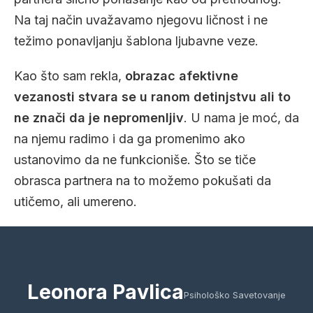
Na taj način uvažavamo njegovu ličnost i ne
težimo ponavljanju šablona ljubavne veze.
Kao što sam rekla,
obrazac afektivne
vezanosti stvara se u ranom detinjstvu ali to
ne znači da je nepromenljiv
. U nama je moć, da
na njemu radimo i da ga promenimo ako
ustanovimo da ne funkcioniše. Što se tiče
obrasca partnera na to možemo pokušati da
utičemo, ali umereno.
Leonora Pavlica
Psihološko Savetovanje