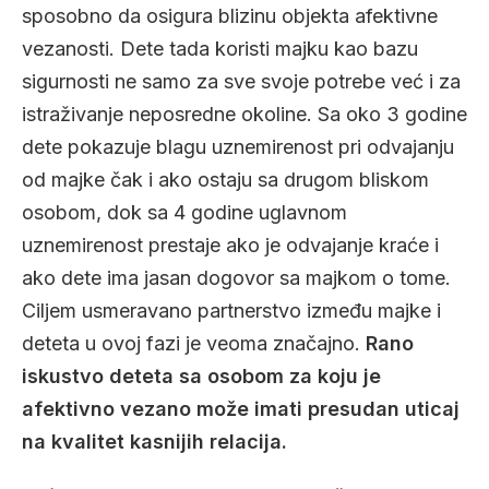
sposobno da osigura blizinu objekta afektivne
vezanosti. Dete tada koristi majku kao bazu
sigurnosti ne samo za sve svoje potrebe već i za
istraživanje neposredne okoline. Sa oko 3 godine
dete pokazuje blagu uznemirenost pri odvajanju
od majke čak i ako ostaju sa drugom bliskom
osobom, dok sa 4 godine uglavnom
uznemirenost prestaje ako je odvajanje kraće i
ako dete ima jasan dogovor sa majkom o tome.
Ciljem usmeravano partnerstvo između majke i
deteta u ovoj fazi je veoma značajno.
Rano
iskustvo deteta sa osobom za koju je
afektivno vezano može imati presudan uticaj
na kvalitet kasnijih relacija.