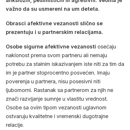
anksiozni, pesimistični ili agresivni. Veoma je
važno da su usmereni na um deteta.
Obrasci afektivne vezanosti slično se
prezentuju i u partnerskim relacijama.
Osobe sigurne afektivne vezanosti
osećaju
naklonost prema svom partneru ali nemaju
potrebu za stalnim iskazivanjem iste niti za tim da
im je partner stoprocentno posvećen. Imaju
poverenja u partnera, nisu posesivni niti
ljubomorni. Rastanak sa partnerom za njih ne
znači razvijanje sumnje u vlastitu vrednost.
Osobe sa ovim tipom vezanosti uglavnom
ostvaruju kvalitetne i vremenski dugotrajne
relacije.