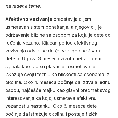
navedene teme.
Afektivno vezivanje
predstavlja ciljem
usmeravan sistem ponašanja, a njegov cilj je
održavanje blizine sa osobom za koju je dete od
rođenja vezano. Ključan period afektivnog
vezivanja odvija se do četvrte godine života
deteta. U prva 3 meseca života beba putem
signala kao što su plakanje i osmehivanje
iskazuje svoju težnju ka bliskosti sa osobama iz
okoline. Oko 4. meseca počinje da izdvaja jednu
osobu, najćešće majku kao glavni predmet svog
interesovanja ka kojoj usmerava afektivnu
vezanost u nastanku. Oko 6. meseca dete
počinje da istražuje okolinu i postaje fizički