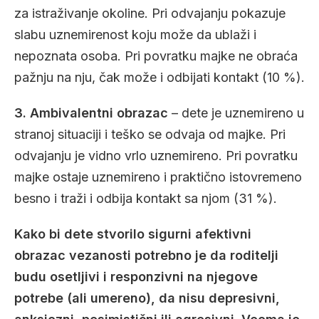
za istraživanje okoline. Pri odvajanju pokazuje
slabu uznemirenost koju može da ublaži i
nepoznata osoba. Pri povratku majke ne obraća
pažnju na nju, čak može i odbijati kontakt (10 %).
3. Ambivalentni obrazac
– dete je uznemireno u
stranoj situaciji i teško se odvaja od majke. Pri
odvajanju je vidno vrlo uznemireno. Pri povratku
majke ostaje uznemireno i praktično istovremeno
besno i traži i odbija kontakt sa njom (31 %).
Kako bi dete stvorilo sigurni afektivni
obrazac vezanosti potrebno je da roditelji
budu osetljivi i responzivni na njegove
potrebe (ali umereno), da nisu depresivni,