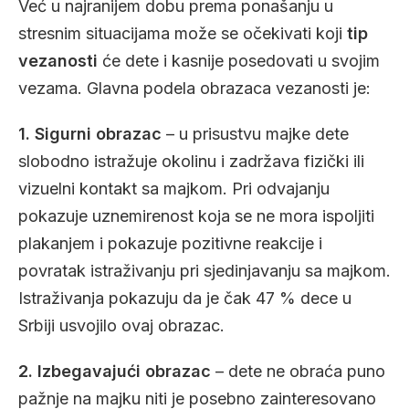
Već u najranijem dobu prema ponašanju u
stresnim situacijama može se očekivati koji
tip
vezanosti
će dete i kasnije posedovati u svojim
vezama. Glavna podela obrazaca vezanosti je:
1. Sigurni obrazac
– u prisustvu majke dete
slobodno istražuje okolinu i zadržava fizički ili
vizuelni kontakt sa majkom. Pri odvajanju
pokazuje uznemirenost koja se ne mora ispoljiti
plakanjem i pokazuje pozitivne reakcije i
povratak istraživanju pri sjedinjavanju sa majkom.
Istraživanja pokazuju da je čak 47 % dece u
Srbiji usvojilo ovaj obrazac.
2. Izbegavajući obrazac
– dete ne obraća puno
pažnje na majku niti je posebno zainteresovano