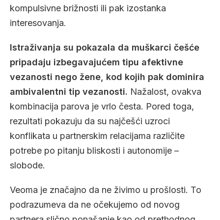
kompulsivne brižnosti ili pak izostanka
interesovanja.
Istraživanja su pokazala da muškarci češće
pripadaju izbegavajućem tipu afektivne
vezanosti nego žene, kod kojih pak dominira
ambivalentni tip vezanosti.
Nažalost, ovakva
kombinacija parova je vrlo česta. Pored toga,
rezultati pokazuju da su najčešći uzroci
konflikata u partnerskim relacijama različite
potrebe po pitanju bliskosti i autonomije –
slobode.
Veoma je značajno da ne živimo u prošlosti. To
podrazumeva da ne očekujemo od novog
partnera slično ponašanje kao od prethodnog.