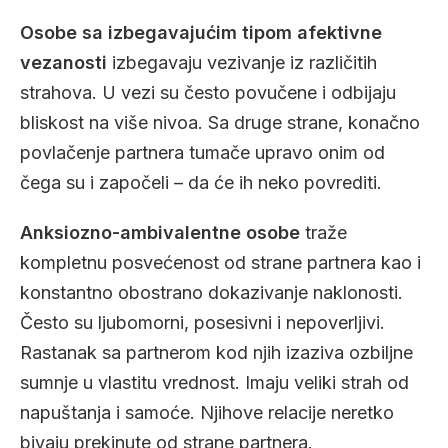
Osobe sa izbegavajućim tipom afektivne
vezanosti
izbegavaju vezivanje iz različitih
strahova. U vezi su često povučene i odbijaju
bliskost na više nivoa. Sa druge strane, konačno
povlačenje partnera tumače upravo onim od
čega su i započeli – da će ih neko povrediti.
Anksiozno-ambivalentne osobe
traže
kompletnu posvećenost od strane partnera kao i
konstantno obostrano dokazivanje naklonosti.
Često su ljubomorni, posesivni i nepoverljivi.
Rastanak sa partnerom kod njih izaziva ozbiljne
sumnje u vlastitu vrednost. Imaju veliki strah od
napuštanja i samoće. Njihove relacije neretko
bivaju prekinute od strane partnera.