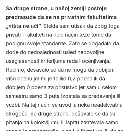
Sa druge strane, u našoj zemlji postoje
predrasude da se na privatnim fakultetima
„ništa ne uči“.
Stekla sam utisak da zbog toga
privatni fakulteti na neki način teže tome da
podignu svoje standarde. Zato se događalo da
dođe do nedoslednosti usled nedovoljne
usaglašenosti kriterijuma rada i ocenjivanja.
Recimo, dešavalo se da ne mogu da dobijem
višu ocenu jer mi je falilio 0,2 poena ili da
dobijem 0 poena za prisustvo jer sam u celom
semestru samo 3 puta izostala sa predavanja ili
vežbi. Na taj način se uvodila neka neadekvatna
strogoća. Sa druge strane, dešavalo se da su
pitanja na kolokvijumu ili ispitu zahtevala samo