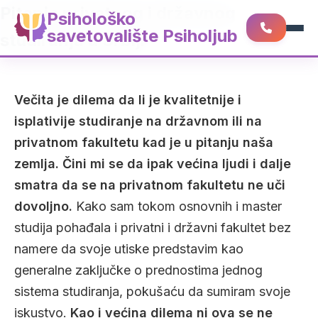
Pitanje privatnog i državnog
Psihološko
savetovalište Psiholjub
studiranja u Srbiji
Večita je dilema da li je kvalitetnije i
isplativije studiranje na državnom ili na
privatnom fakultetu kad je u pitanju naša
zemlja. Čini mi se da ipak većina ljudi i dalje
smatra da se na privatnom fakultetu ne uči
dovoljno.
Kako sam tokom osnovnih i master
studija pohađala i privatni i državni fakultet bez
namere da svoje utiske predstavim kao
generalne zaključke o prednostima jednog
sistema studiranja, pokušaću da sumiram svoje
iskustvo.
Kao i većina dilema ni ova se ne