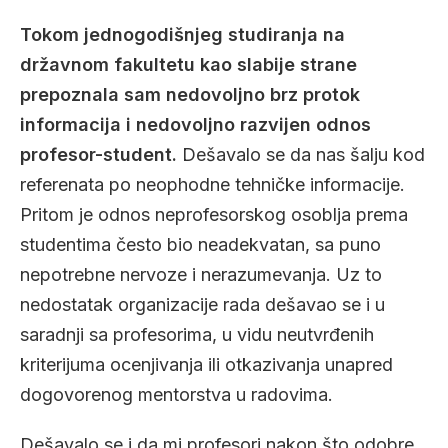
Tokom jednogodišnjeg studiranja na
državnom fakultetu kao slabije strane
prepoznala sam nedovoljno brz protok
informacija i nedovoljno razvijen odnos
profesor-student.
Dešavalo se da nas šalju kod
referenata po neophodne tehničke informacije.
Pritom je odnos neprofesorskog osoblja prema
studentima često bio neadekvatan, sa puno
nepotrebne nervoze i nerazumevanja. Uz to
nedostatak organizacije rada dešavao se i u
saradnji sa profesorima, u vidu neutvrđenih
kriterijuma ocenjivanja ili otkazivanja unapred
dogovorenog mentorstva u radovima.
Dešavalo se i da mi profesori nakon što odobre