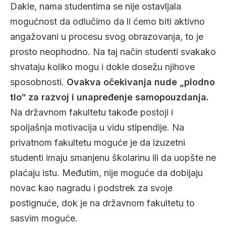
Dakle, nama studentima se nije ostavljala
mogućnost da odlučimo da li ćemo biti aktivno
angažovani u procesu svog obrazovanja, to je
prosto neophodno. Na taj način studenti svakako
shvataju koliko mogu i dokle dosežu njihove
sposobnosti.
Ovakva očekivanja nude „plodno
tlo“ za razvoj i unapređenje samopouzdanja.
Na državnom fakultetu takođe postoji i
spoljašnja motivacija u vidu stipendije. Na
privatnom fakultetu moguće je da izuzetni
studenti imaju smanjenu školarinu ili da uopšte ne
plaćaju istu. Međutim, nije moguće da dobijaju
novac kao nagradu i podstrek za svoje
postignuće, dok je na državnom fakultetu to
sasvim moguće.