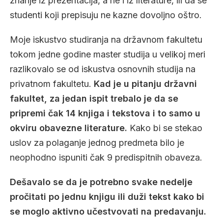
znanje iz prezentacija, a ne i iz literature, ili da se
studenti koji prepisuju ne kazne dovoljno oštro.
Moje iskustvo studiranja na državnom fakultetu
tokom jedne godine master studija u velikoj meri
razlikovalo se od iskustva osnovnih studija na
privatnom fakultetu.
Kad je u pitanju državni
fakultet, za jedan ispit trebalo je da se
pripremi čak 14 knjiga i tekstova i to samo u
okviru obavezne literature.
Kako bi se stekao
uslov za polaganje jednog predmeta bilo je
neophodno ispuniti čak 9 predispitnih obaveza.
Dešavalo se da je potrebno svake nedelje
pročitati po jednu knjigu ili duži tekst kako bi
se moglo aktivno učestvovati na predavanju.