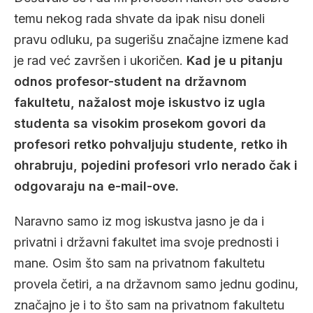
temu nekog rada shvate da ipak nisu doneli
pravu odluku, pa sugerišu značajne izmene kad
je rad već završen i ukoričen.
Kad je u pitanju
odnos profesor-student na državnom
fakultetu, nažalost moje iskustvo iz ugla
studenta sa visokim prosekom govori da
profesori retko pohvaljuju studente, retko ih
ohrabruju, pojedini profesori vrlo nerado čak i
odgovaraju na e-mail-ove.
Naravno samo iz mog iskustva jasno je da i
privatni i državni fakultet ima svoje prednosti i
mane. Osim što sam na privatnom fakultetu
provela četiri, a na državnom samo jednu godinu,
značajno je i to što sam na privatnom fakultetu