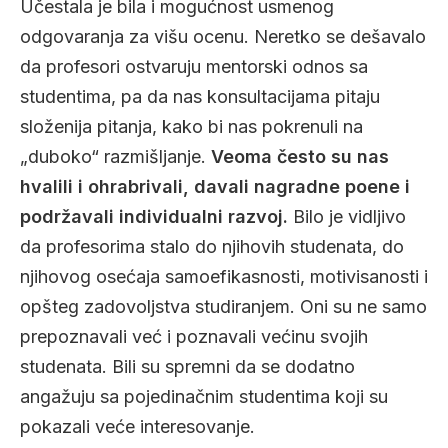
Učestala je bila i mogućnost usmenog
odgovaranja za višu ocenu. Neretko se dešavalo
da profesori ostvaruju mentorski odnos sa
studentima, pa da nas konsultacijama pitaju
složenija pitanja, kako bi nas pokrenuli na
„duboko“ razmišljanje.
Veoma često su nas
hvalili i ohrabrivali, davali nagradne poene i
podržavali individualni razvoj.
Bilo je vidljivo
da profesorima stalo do njihovih studenata, do
njihovog osećaja samoefikasnosti, motivisanosti i
opšteg zadovoljstva studiranjem. Oni su ne samo
prepoznavali već i poznavali većinu svojih
studenata. Bili su spremni da se dodatno
angažuju sa pojedinačnim studentima koji su
pokazali veće interesovanje.