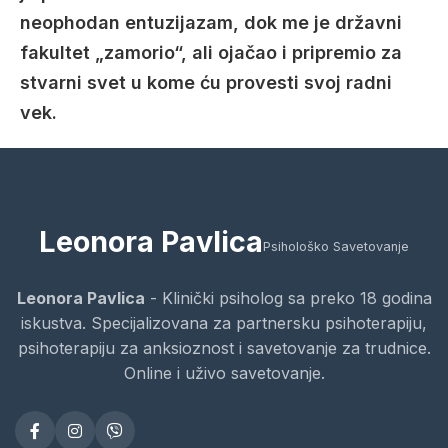
neophodan entuzijazam, dok me je državni
fakultet „zamorio“, ali ojačao i pripremio za
stvarni svet u kome ću provesti svoj radni
vek.
Leonora Pavlica
Psihološko Savetovanje
Leonora Pavlica
- Klinički psiholog sa preko 18 godina
iskustva. Specijalizovana za partnersku psihoterapiju,
psihoterapiju za anksioznost i savetovanje za trudnice.
Online i uživo savetovanje.