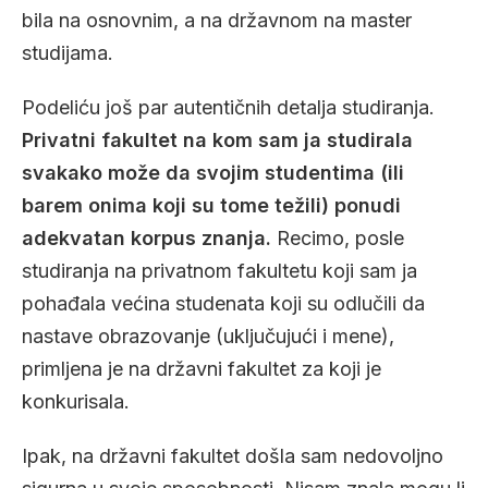
bila na osnovnim, a na državnom na master
studijama.
Podeliću još par autentičnih detalja studiranja.
Privatni fakultet na kom sam ja studirala
svakako može da svojim studentima (ili
barem onima koji su tome težili) ponudi
adekvatan korpus znanja.
Recimo, posle
studiranja na privatnom fakultetu koji sam ja
pohađala većina studenata koji su odlučili da
nastave obrazovanje (uključujući i mene),
primljena je na državni fakultet za koji je
konkurisala.
Ipak, na državni fakultet došla sam nedovoljno