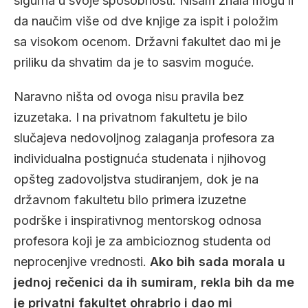
sigurna u svoje sposobnosti. Nisam znala mogu li
da naučim više od dve knjige za ispit i položim
sa visokom ocenom. Državni fakultet dao mi je
priliku da shvatim da je to sasvim moguće.
Naravno ništa od ovoga nisu pravila bez
izuzetaka. I na privatnom fakultetu je bilo
slučajeva nedovoljnog zalaganja profesora za
individualna postignuća studenata i njihovog
opšteg zadovoljstva studiranjem, dok je na
državnom fakultetu bilo primera izuzetne
podrške i inspirativnog mentorskog odnosa
profesora koji je za ambicioznog studenta od
neprocenjive vrednosti.
Ako bih sada morala u
jednoj rečenici da ih sumiram, rekla bih da me
je privatni fakultet ohrabrio i dao mi