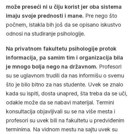
može preseći ni u čiju korist jer oba sistema
imaju svoje prednosti i mane.
Pre nego što
počnem, istakla bih još da se opisano iskustvo
odnosi na studiranje psihologije.
Na privatnom fakultetu psihologije protok
informacija, pa samim tim i organizacija bila
je mnogo bolja nego na državnom.
Profesori
su se uglavnom trudili da nas informišu o svemu
što je bilo bitno za nas studente. Uvek se znalo
kada su ispiti, dosta unapred, šta treba da se uči,
odakle može da se nabavi materijal. Termini
konsultacija objavljivali su se na više mesta i
profesori su uvek bili na fakultetu u predviđenim
terminima. Na vidnom mestu na sajtu uvek su