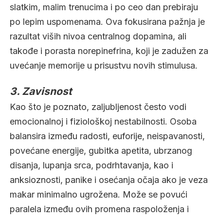
slatkim, malim trenucima i po ceo dan prebiraju
po lepim uspomenama. Ova fokusirana pažnja je
razultat viših nivoa centralnog dopamina, ali
takođe i porasta norepinefrina, koji je zadužen za
uvećanje memorije u prisustvu novih stimulusa.
3. Zavisnost
Kao što je poznato, zaljubljenost često vodi
emocionalnoj i fiziološkoj nestabilnosti. Osoba
balansira između radosti, euforije, neispavanosti,
povećane energije, gubitka apetita, ubrzanog
disanja, lupanja srca, podrhtavanja, kao i
anksioznosti, panike i osećanja očaja ako je veza
makar minimalno ugrožena. Može se povući
paralela između ovih promena raspoloženja i