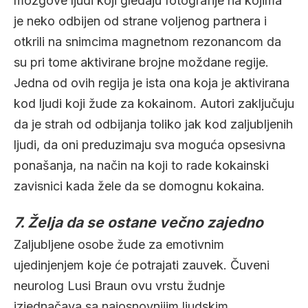
mozgove ljudi koji gledaju fotografije na kojima
je neko odbijen od strane voljenog partnera i
otkrili na snimcima magnetnom rezonancom da
su pri tome aktivirane brojne moždane regije.
Jedna od ovih regija je ista ona koja je aktivirana
kod ljudi koji žude za kokainom. Autori zaključuju
da je strah od odbijanja toliko jak kod zaljubljenih
ljudi, da oni preduzimaju sva moguća opsesivna
ponašanja, na način na koji to rade kokainski
zavisnici kada žele da se domognu kokaina.
7. Želja da se ostane večno zajedno
Zaljubljene osobe žude za emotivnim
ujedinjenjem koje će potrajati zauvek. Čuveni
neurolog Lusi Braun ovu vrstu žudnje
izjednačava sa najosnovnijim ljudskim