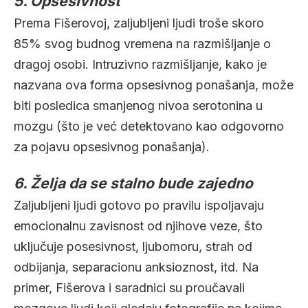
5. Opsesivnost
Prema Fišerovoj, zaljubljeni ljudi troše skoro
85% svog budnog vremena na razmišljanje o
dragoj osobi. Intruzivno razmišljanje, kako je
nazvana ova forma opsesivnog ponašanja, može
biti posledica smanjenog nivoa serotonina u
mozgu (što je već detektovano kao odgovorno
za pojavu opsesivnog ponašanja).
6. Želja da se stalno bude zajedno
Zaljubljeni ljudi gotovo po pravilu ispoljavaju
emocionalnu zavisnost od njihove veze, što
uključuje posesivnost, ljubomoru, strah od
odbijanja, separacionu anksioznost, itd. Na
primer, Fišerova i saradnici su proučavali