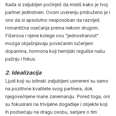
Kada si zaljubljen počinješ da misliš kako je tvoj
partner jedinstven. Ovom uverenju pridruženo je i
ono da si apsolutno nesposoban da razviješ
romantična osećanja prema nekom drugom.
Fišerova i njene kolege ovu “jednostranost”
mozga objašnjavaju povećanim lučenjem
dopamina, hormona koji hemijski reguliše našu
pažnju i fokus.
2. Idealizacija
Ljudi koji su istinski zaljubljeni usmereni su samo
na pozitivne kvalitete svog partnera, dok
njegove/njene mane zanemaruju. Pored toga, oni
su fokusirani na trivijalne događaje i objekte koji
ih podsećaju na dragu osobu, sanjare o tim