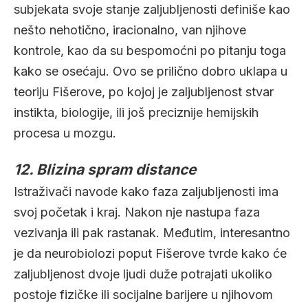
subjekata svoje stanje zaljubljenosti definiše kao
nešto nehotično, iracionalno, van njihove
kontrole, kao da su bespomoćni po pitanju toga
kako se osećaju. Ovo se prilično dobro uklapa u
teoriju Fišerove, po kojoj je zaljubljenost stvar
instikta, biologije, ili još preciznije hemijskih
procesa u mozgu.
12. Blizina spram distance
Istraživači navode kako faza zaljubljenosti ima
svoj početak i kraj. Nakon nje nastupa faza
vezivanja ili pak rastanak. Međutim, interesantno
je da neurobiolozi poput Fišerove tvrde kako će
zaljubljenost dvoje ljudi duže potrajati ukoliko
postoje fizičke ili socijalne barijere u njihovom