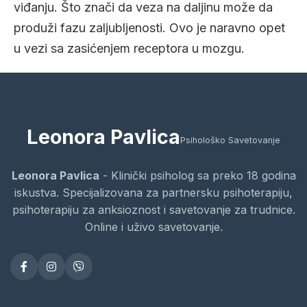
viđanju. Što znači da veza na daljinu može da
produži fazu zaljubljenosti. Ovo je naravno opet
u vezi sa zasićenjem receptora u mozgu.
Leonora Pavlica
Psihološko Savetovanje
Leonora Pavlica
- Klinički psiholog sa preko 18 godina
iskustva. Specijalizovana za partnersku psihoterapiju,
psihoterapiju za anksioznost i savetovanje za trudnice.
Online i uživo savetovanje.