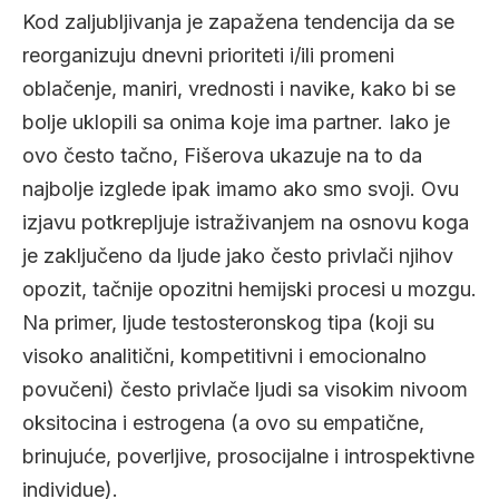
Kod zaljubljivanja je zapažena tendencija da se
reorganizuju dnevni prioriteti i/ili promeni
oblačenje, maniri, vrednosti i navike, kako bi se
bolje uklopili sa onima koje ima partner. Iako je
ovo često tačno, Fišerova ukazuje na to da
najbolje izglede ipak imamo ako smo svoji. Ovu
izjavu potkrepljuje istraživanjem na osnovu koga
je zaključeno da ljude jako često privlači njihov
opozit, tačnije opozitni hemijski procesi u mozgu.
Na primer, ljude testosteronskog tipa (koji su
visoko analitični, kompetitivni i emocionalno
povučeni) često privlače ljudi sa visokim nivoom
oksitocina i estrogena (a ovo su empatične,
brinujuće, poverljive, prosocijalne i introspektivne
individue).