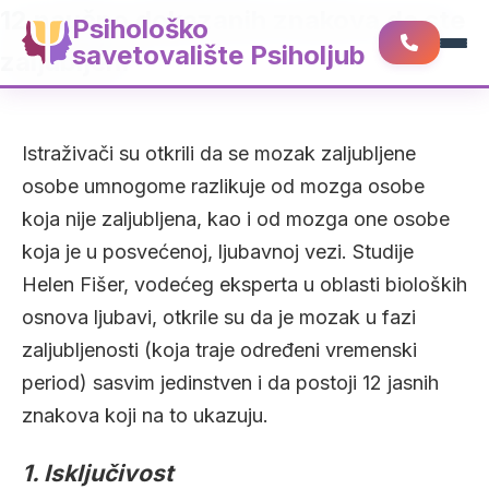
12 naučno dokazanih znakova da ste
Psihološko
savetovalište Psiholjub
zaljubljeni
Istraživači su otkrili da se mozak zaljubljene
osobe umnogome razlikuje od mozga osobe
koja nije zaljubljena, kao i od mozga one osobe
koja je u posvećenoj, ljubavnoj vezi. Studije
Helen Fišer, vodećeg eksperta u oblasti bioloških
osnova ljubavi, otkrile su da je mozak u fazi
zaljubljenosti (koja traje određeni vremenski
period) sasvim jedinstven i da postoji 12 jasnih
znakova koji na to ukazuju.
1. Isključivost