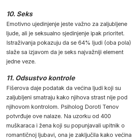
10. Seks
Emotivno ujedinjenje jeste važno za zaljubljene
ljude, ali je seksualno sjedinjenje ipak prioritet.
Istraživanja pokazuju da se 64% ljudi (oba pola)
slaže sa izjavom da je seks najvažniji element
jedne veze.
11. Odsustvo kontrole
Fišerova daje podatak da većina ljudi koji su
zaljubljeni smatraju kako njihova strast nije pod
njihovom kontrolom. Psiholog Doroti Tenov
potvrđuje ove nalaze. Na uzorku od 400
muškaraca i žena koji su popunjavali upitnik o
romantičnoj ljubavi, ona je zaključila kako većina