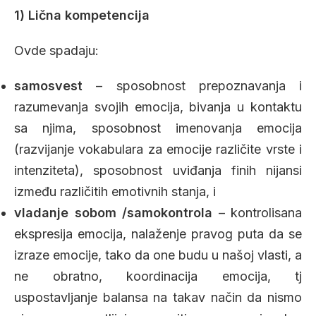
1) Lična kompetencija
Ovde spadaju:
samosvest
– sposobnost prepoznavanja i
razumevanja svojih emocija, bivanja u kontaktu
sa njima, sposobnost imenovanja emocija
(razvijanje vokabulara za emocije različite vrste i
intenziteta), sposobnost uviđanja finih nijansi
između različitih emotivnih stanja, i
vladanje sobom /samokontrola
– kontrolisana
ekspresija emocija, nalaženje pravog puta da se
izraze emocije, tako da one budu u našoj vlasti, a
ne obratno, koordinacija emocija, tj
uspostavljanje balansa na takav način da nismo