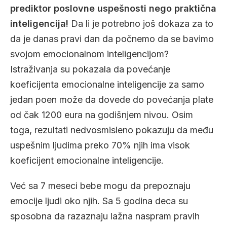
prediktor poslovne uspešnosti nego praktična
inteligencija!
Da li je potrebno još dokaza za to
da je danas pravi dan da počnemo da se bavimo
svojom emocionalnom inteligencijom?
Istraživanja su pokazala da povećanje
koeficijenta emocionalne inteligencije za samo
jedan poen može da dovede do povećanja plate
od čak 1200 eura na godišnjem nivou. Osim
toga, rezultati nedvosmisleno pokazuju da među
uspešnim ljudima preko 70% njih ima visok
koeficijent emocionalne inteligencije.
Već sa 7 meseci bebe mogu da prepoznaju
emocije ljudi oko njih. Sa 5 godina deca su
sposobna da razaznaju lažna naspram pravih