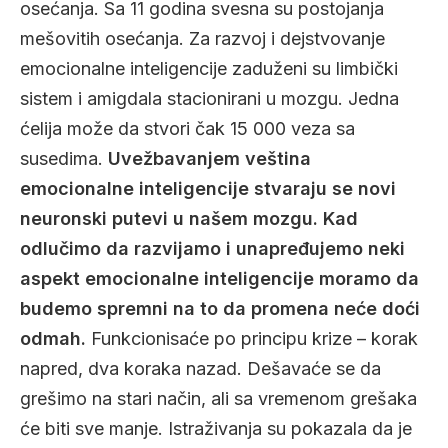
osećanja. Sa 11 godina svesna su postojanja
mešovitih osećanja. Za razvoj i dejstvovanje
emocionalne inteligencije zaduženi su limbički
sistem i amigdala stacionirani u mozgu. Jedna
ćelija može da stvori čak 15 000 veza sa
susedima.
Uvežbavanjem veština
emocionalne inteligencije stvaraju se novi
neuronski putevi u našem mozgu. Kad
odlučimo da razvijamo i unapređujemo neki
aspekt emocionalne inteligencije moramo da
budemo spremni na to da promena neće doći
odmah.
Funkcionisaće po principu krize – korak
napred, dva koraka nazad. Dešavaće se da
grešimo na stari način, ali sa vremenom grešaka
će biti sve manje. Istraživanja su pokazala da je