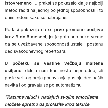
istovremeno
. U praksi se pokazalo da je najbolji
metod raditi na jednoj po jednoj sposobnosti i to
onim redom kako su nabrojane.
Podaci pokazuju da su
prve promene uočljive
kroz 3 do 6 meseci
, jer je potrebno neko vreme
da se uvežbavane sposobnosti ustale i postanu
deo svakodnevnog repertoara.
U početku se veštine vežbaju maltene
usiljeno
, deluju nam kao nešto neprirodno, ali
posle velikog broja ponavljanja postaju deo naših
navika i odigravaju se po automatizmu.
“Razumevajući i vladajući svojim emocijama
možete spretno da prolazite kroz tekuće