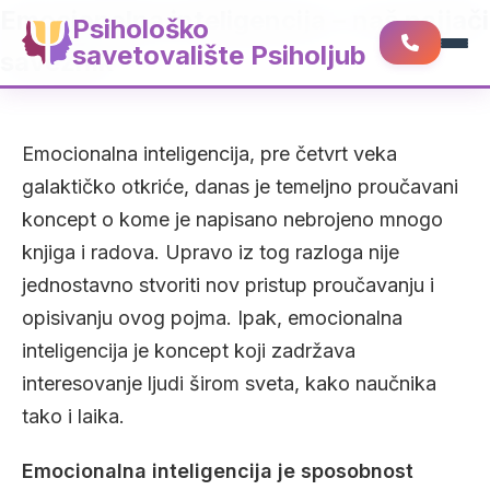
Emocionalna inteligencija – naš najjači
Psihološko
savetovalište Psiholjub
saveznik
Emocionalna inteligencija, pre četvrt veka
galaktičko otkriće, danas je temeljno proučavani
koncept o kome je napisano nebrojeno mnogo
knjiga i radova. Upravo iz tog razloga nije
jednostavno stvoriti nov pristup proučavanju i
opisivanju ovog pojma. Ipak, emocionalna
inteligencija je koncept koji zadržava
interesovanje ljudi širom sveta, kako naučnika
tako i laika.
Emocionalna inteligencija je sposobnost