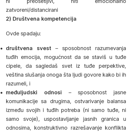
ni preosetljivi, niti emocionalno
zatvoreni/distancirani
2) Društvena kompetencija
Ovde spadaju:
društvena svest
– sposobnost razumevanja
tuđih emocija, mogućnost da se staviš u tuđe
cipele, da sagledaš svet iz tuđe perpektive,
veština slušanja onoga šta ljudi govore kako bi ih
razumeli, i
međuljudski odnosi
– sposobnost jasne
komunikacije sa drugima, ostvarivanje balansa
između svojih i tuđih potreba (ni samo tuđe, ni
samo svoje), uspostavljanje jasnih granica u
odnosima, konstruktivno razrešavanje konflikta