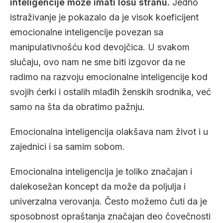
inteligencije može imati lošu stranu.
Jedno
istraživanje je pokazalo da je visok koeficijent
emocionalne inteligencije povezan sa
manipulativnošću kod devojčica. U svakom
slučaju, ovo nam ne sme biti izgovor da ne
radimo na razvoju emocionalne inteligencije kod
svojih ćerki i ostalih mlađih ženskih srodnika, već
samo na šta da obratimo pažnju.
Emocionalna inteligencija olakšava nam život i u
zajednici i sa samim sobom.
Emocionalna inteligencija je toliko značajan i
dalekosežan koncept da može da poljulja i
univerzalna verovanja. Često možemo čuti da je
sposobnost opraštanja značajan deo čovečnosti