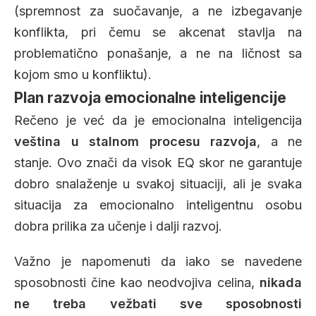
(spremnost za suočavanje, a ne izbegavanje
konflikta, pri čemu se akcenat stavlja na
problematično ponašanje, a ne na ličnost sa
kojom smo u konfliktu).
Plan razvoja emocionalne inteligencije
Rečeno je već da je emocionalna inteligencija
veština u stalnom procesu razvoja
, a ne
stanje. Ovo znači da visok EQ skor ne garantuje
dobro snalaženje u svakoj situaciji, ali je svaka
situacija za emocionalno inteligentnu osobu
dobra prilika za učenje i dalji razvoj.
Važno je napomenuti da iako se navedene
sposobnosti čine kao neodvojiva celina,
nikada
ne treba vežbati sve sposobnosti