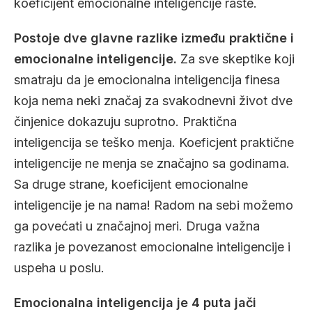
koeficijent emocionalne inteligencije raste.
Postoje dve glavne razlike između praktične i
emocionalne inteligencije.
Za sve skeptike koji
smatraju da je emocionalna inteligencija finesa
koja nema neki značaj za svakodnevni život dve
činjenice dokazuju suprotno. Praktična
inteligencija se teško menja. Koeficjent praktične
inteligencije ne menja se značajno sa godinama.
Sa druge strane, koeficijent emocionalne
inteligencije je na nama! Radom na sebi možemo
ga povećati u značajnoj meri. Druga važna
razlika je povezanost emocionalne inteligencije i
uspeha u poslu.
Emocionalna inteligencija je 4 puta jači