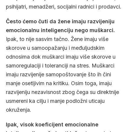
psihijatri, menadžeri, socijalni radnici i prodavci.
Često ćemo čuti da žene imaju razvijeniju
emocionalnu inteligenciju nego muškarci.
Ipak, to nije sasvim tačno. Žene imaju više
skorove u samoopažanju i međuljudskim
odnosima dok muškarci imaju više skorove u
samoregulaciji i toleranciji na stres. Muškarci
imaju razvijenije samopoštovanje što ih čini
manje osetljivim na kritiku. Osim toga, imaju
razvijeniju nezavisnost zbog čega su direktnije
usmereni ka cilju i manje podložni uticaju
okruženja.
Ipak, visok koeficijent emocionalne