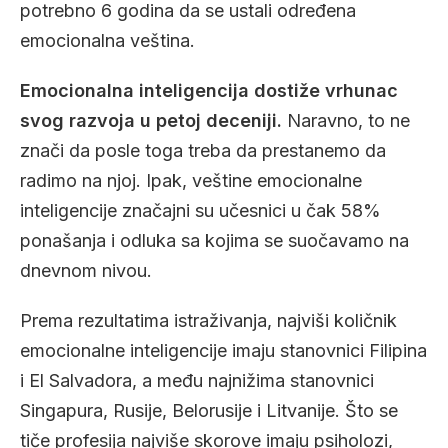
potrebno 6 godina da se ustali određena
emocionalna veština.
Emocionalna inteligencija dostiže vrhunac
svog razvoja u petoj deceniji.
Naravno, to ne
znači da posle toga treba da prestanemo da
radimo na njoj. Ipak, veštine emocionalne
inteligencije značajni su učesnici u čak 58%
ponašanja i odluka sa kojima se suočavamo na
dnevnom nivou.
Prema rezultatima istraživanja, najviši količnik
emocionalne inteligencije imaju stanovnici Filipina
i El Salvadora, a među najnižima stanovnici
Singapura, Rusije, Belorusije i Litvanije. Što se
tiče profesija najviše skorove imaju psiholozi,