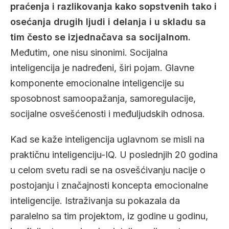
praćenja i razlikovanja kako sopstvenih tako i
osećanja drugih ljudi i delanja i u skladu sa
tim često se izjednačava sa socijalnom.
Međutim, one nisu sinonimi. Socijalna
inteligencija je nadređeni, širi pojam. Glavne
komponente emocionalne inteligencije su
sposobnost samoopažanja, samoregulacije,
socijalne osvešćenosti i međuljudskih odnosa.
Kad se kaže inteligencija uglavnom se misli na
praktičnu inteligenciju-IQ. U poslednjih 20 godina
u celom svetu radi se na osvešćivanju nacije o
postojanju i značajnosti koncepta emocionalne
inteligencije. Istraživanja su pokazala da
paralelno sa tim projektom, iz godine u godinu,