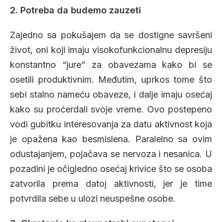
2. Potreba da budemo zauzeti
Zajedno sa pokušajem da se dostigne savršeni
život, oni koji imaju visokofunkcionalnu depresiju
konstantno “jure” za obavezama kako bi se
osetili produktivnim. Međutim, uprkos tome što
sebi stalno nameću obaveze, i dalje imaju osećaj
kako su proćerdali svoje vreme. Ovo postepeno
vodi gubitku interesovanja za datu aktivnost koja
je opažena kao besmislena. Paralelno sa ovim
odustajanjem, pojačava se nervoza i nesanica. U
pozadini je očigledno osećaj krivice što se osoba
zatvorila prema datoj aktivnosti, jer je time
potvrdila sebe u ulozi neuspešne osobe.