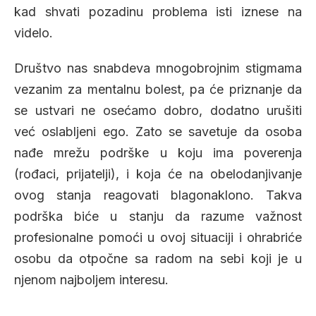
kad shvati pozadinu problema isti iznese na
videlo.
Društvo nas snabdeva mnogobrojnim stigmama
vezanim za mentalnu bolest, pa će priznanje da
se ustvari ne osećamo dobro, dodatno urušiti
već oslabljeni ego. Zato se savetuje da osoba
nađe mrežu podrške u koju ima poverenja
(rođaci, prijatelji), i koja će na obelodanjivanje
ovog stanja reagovati blagonaklono. Takva
podrška biće u stanju da razume važnost
profesionalne pomoći u ovoj situaciji i ohrabriće
osobu da otpočne sa radom na sebi koji je u
njenom najboljem interesu.