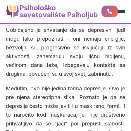
Visokofunkcionalna depresija
Psihološko
savetovalište Psiholjub
Uobičajeno je shvatanje da se depresivni ljudi
mogu lako prepoznati – oni nemaju energije,
bezvoljni su, progresivno se isključuju iz svih
aktivnosti, zanemaruju svoju ličnu higijenu,
većinom dana leže, izbegavaju kontakte sa
drugima, povučeni su u svoj svet, zabrinuti…
Međutim, ovo nije jedina forma depresije. Ovo je
pre njena stereotipna slika. Poznato je da se
depresija često može javiti i u maskiranoj formi, i
to naročito kod muškaraca, jer nije društveno
prihvatljivo da se “jači” pol prepusti slabosti.