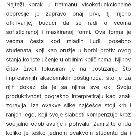
Najteži korak u tretmanu visokofunkcionalne
depresije je zapravo onaj prvi, tj. njeno
otkrivanje, budući da se radi o veoma
sofisticiranoj i maskiranoj formi. Ova forma je
veoma česta kod mladih ljudi, posebno
studenata, koji kao oružje u borbi protiv ovog
stanja koriste učenje u obilnim količinama. Njihov
čitav život fokusiran je na postizanje što
impresivnijih akademskih postignuća, što je za
njih dokaz da je sa njima sve ok. Svoju
produktivnost pogrešno interpretiraju kao znak
zdravlja. Iza ovakve slike najčešće stoji krh i
ranjeni ego, koji svoje slabosti kompenzuje kroz
socijalno odobravanje i pohvalu. Zamislite onda
koliko je teško jednom ovakvom studentu da i