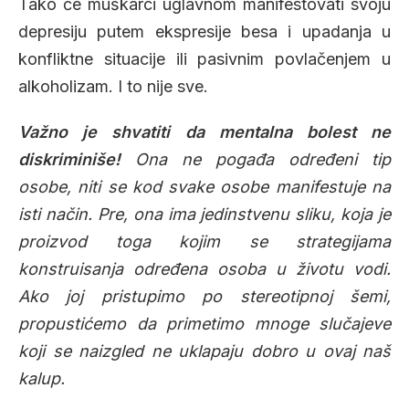
Tako će muškarci uglavnom manifestovati svoju
depresiju putem ekspresije besa i upadanja u
konfliktne situacije ili pasivnim povlačenjem u
alkoholizam. I to nije sve.
Važno je shvatiti da mentalna bolest ne
diskriminiše!
Ona ne pogađa određeni tip
osobe, niti se kod svake osobe manifestuje na
isti način. Pre, ona ima jedinstvenu sliku, koja je
proizvod toga kojim se strategijama
konstruisanja određena osoba u životu vodi.
Ako joj pristupimo po stereotipnoj šemi,
propustićemo da primetimo mnoge slučajeve
koji se naizgled ne uklapaju dobro u ovaj naš
kalup.