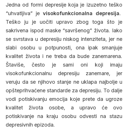
Jedna od formi depresije koja je izuzetno teško
“uhvatljiva” je
visokofunkcionalna depresija
.
Teško ju je uočiti upravo zbog toga što je
sakrivena ispod maske “savršenog” života. Iako
se svrstava u depresiju niskog intenziteta, jer ne
slabi osobu u potpunosti, ona ipak smanjuje
kvalitet života i ne treba da bude zanemarena.
Štaviše, često je sami oni koji imaju
visokofunkcionalnu depresiju zanemare, jer
veruju da se njihovo stanje ne uklapa najbolje u
opšteprihvaćene standarde za depresiju. To dalje
vodi potiskivanju emocija koje prete da ugroze
kvalitet života osobe, a upravo će ovo
potiskivanje na kraju osobu odvesti na stazu
depresivnih epizoda.