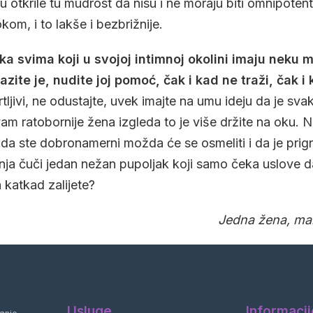
 otkrile tu mudrost da nisu i ne moraju biti omnipotent
kom, i to lakše i bezbrižnije.
ka svima koji u svojoj intimnoj okolini imaju neku
azite je, nudite joj pomoć, čak i kad ne traži, čak 
tljivi, ne odustajte, uvek imajte na umu ideju da je sv
m ratobornije žena izgleda to je više držite na oku. Nu
da ste dobronamerni možda će se osmeliti i da je prigrl
nja čuči jedan nežan pupoljak koji samo čeka uslove da
 katkad zalijete?
Jedna žena, ma
Usluge
Informacij