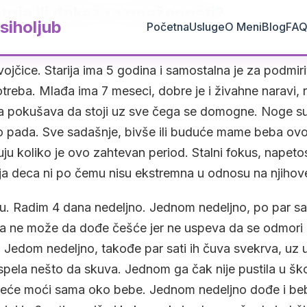
tnja ili dokaz razmaženosti?
siholjub
Početna
Usluge
O Meni
Blog
FA
jčice. Starija ima 5 godina i samostalna je za podmir
otreba. Mlađa ima 7 meseci, dobre je i živahne naravi, 
 pokušava da stoji uz sve čega se domogne. Noge su j
to pada. Sve sadašnje, bivše ili buduće mame beba ovo
ćuju koliko je ovo zahtevan period. Stalni fokus, napet
a deca ni po čemu nisu ekstremna u odnosu na njihove
lu. Radim 4 dana nedeljno. Jednom nedeljno, po par sa
da ne može da dođe češće jer ne uspeva da se odmori
a. Jedom nedeljno, takođe par sati ih čuva svekrva, uz 
spela nešto da skuva. Jednom ga čak nije pustila u škol
 neće moći sama oko bebe. Jednom nedeljno dođe i beb