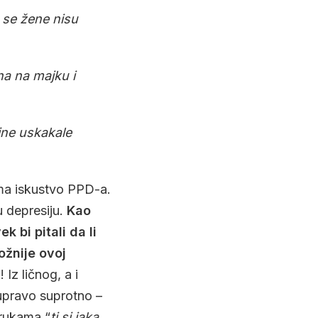
 se žene nisu
a na majku i
ine uskakale
ma iskustvo PPD-a.
u depresiju.
Kao
 bi pitali da li
ožnije ovoj
z ličnog, a i
upravo suprotno –
orukama “
ti si jaka,