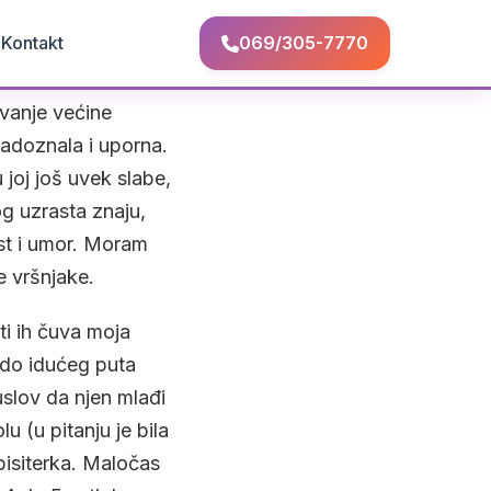
Q
Kontakt
069/305-7770
ivanje većine
radoznala i uporna.
oj još uvek slabe,
g uzrasta znaju,
ost i umor. Moram
 vršnjake.
ti ih čuva moja
 do idućeg puta
uslov da njen mlađi
u (u pitanju je bila
isiterka. Maločas