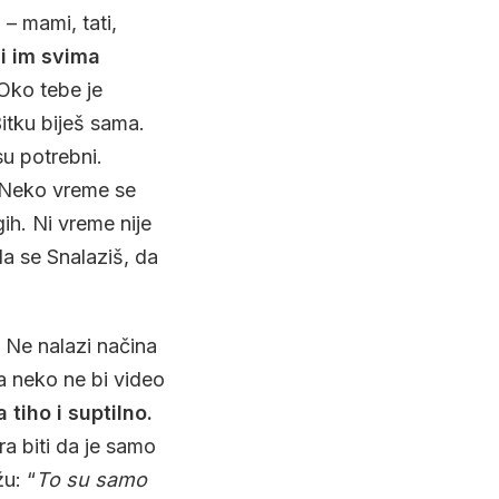
– mami, tati,
si im svima
 Oko tebe je
Bitku biješ sama.
su potrebni.
Neko vreme se
ih. Ni vreme nije
da se Snalaziš, da
. Ne nalazi načina
a neko ne bi video
 tiho i suptilno.
a biti da je samo
u: “
To su samo