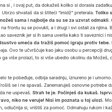
 si , i ovaj put, da dokažeš koliko si dorasla zadatku 
 Ubrzo shvataš da si štiteći “imidž” preterala.
Toliko 
možeš sama i najbolje da su se za uzvrat odmakli
.
na frontu su se povukli, a i drugi i svi ostali za njima. 
kao saveznik jer si ih sama uverila kako ti saveznici i ni
dsustvo umeća da tražiš pomoć igraju protiv tebe.
ja. Ovo te učvršćuje kao jaku osobu u percepciji drug
to ga više prolazi, to si više ubedio okolinu da Možeš, 
elo te pobeđuje, odbija saradnju, iznureno je i umorno
Trošiš se i ne spavaš. Zanemaruješ osnovne potrebe d
 da ne uspevaš.
Strah te je. Počinješ da kukaš. Isprva
avo, niko ne veruje! Nisi im poznata u toj ulozi.
Mor
n, odlučnija si, vrištiš za pomoć. Odmahuju rukom i kaž