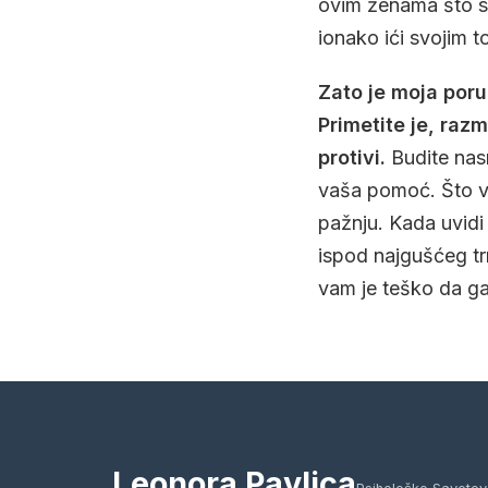
ovim ženama što su
ionako ići svojim to
Zato je moja poru
Primetite je, razm
protivi.
Budite nasr
vaša pomoć. Što va
pažnju. Kada uvidi 
ispod najgušćeg tr
vam je teško da ga
Leonora Pavlica