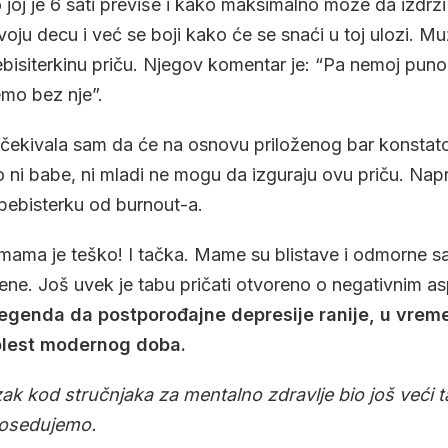
 joj je 6 sati previše i kako maksimalno može da izdrži
ju decu i već se boji kako će se snaći u toj ulozi. Muž
isiterkinu priču. Njegov komentar je: “Pa nemoj puno 
emo bez nje”.
očekivala sam da će na osnovu priloženog bar konstato
 ni babe, ni mladi ne mogu da izguraju ovu priču. Napr
 bebisterku od burnout-a.
 mama je teško! I tačka. Mame su blistave i odmorne
ene. Još uvek je tabu pričati otvoreno o negativnim a
legenda da postporođajne depresije ranije, u vreme
 bolest modernog doba.
azak kod stručnjaka za mentalno zdravlje bio još veći
 posedujemo.