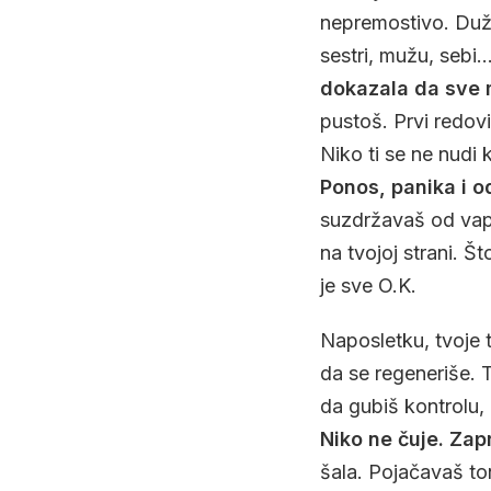
nepremostivo. Dužna
sestri, mužu, sebi…
dokazala da sve 
pustoš. Prvi redovi 
Niko ti se ne nudi 
Ponos, panika i o
suzdržavaš od vapa
na tvojoj strani. Š
je sve O.K.
Naposletku, tvoje t
da se regeneriše. 
da gubiš kontrolu,
Niko ne čuje. Zapr
šala. Pojačavaš to