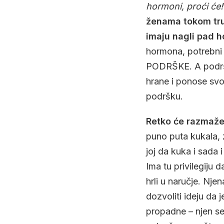
hormoni, proći će!
ženama tokom tru
imaju nagli pad h
hormona, potrebni s
PODRŠKE. A podršk
hrane i ponose svo
podršku.
Retko će razmaže
puno puta kukala, 
joj da kuka i sada
Ima tu privilegiju
hrli u naručje. Nj
dozvoliti ideju da 
propadne – njen se