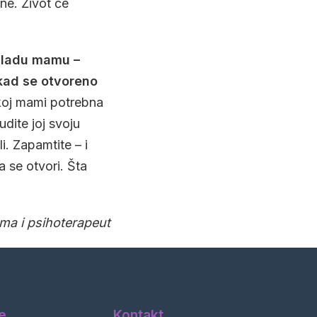
ne. Život će
 mladu mamu –
i kad se otvoreno
akoj mami potrebna
dite joj svoju
i. Zapamtite – i
 se otvori. Šta
ma i psihoterapeut
e
Kontakt