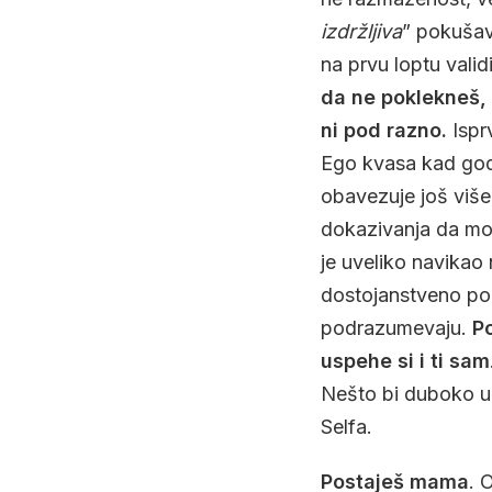
izdržljiva
” pokušav
na prvu loptu vali
da ne poklekneš, 
ni pod razno.
Isprv
Ego kvasa kad god 
obavezuje još viš
dokazivanja da mo
je uveliko navikao 
dostojanstveno pod
podrazumevaju.
Po
uspehe si i ti sam
Nešto bi duboko uz
Selfa.
Postaješ mama
. 