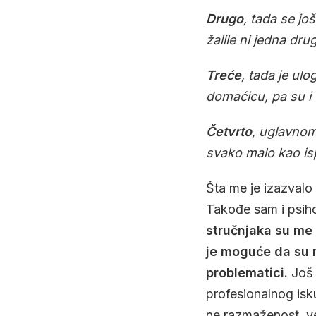
Drugo
, tada se j
žalile ni jedna drug
Treće
, tada je u
domaćicu, pa su i u
Četvrto
, uglavnom
svako malo kao is
Šta me je izazval
Takođe sam i psiho
stručnjaka su me p
je moguće da su 
problematici.
Još 
profesionalnog is
ne razmaženost, 