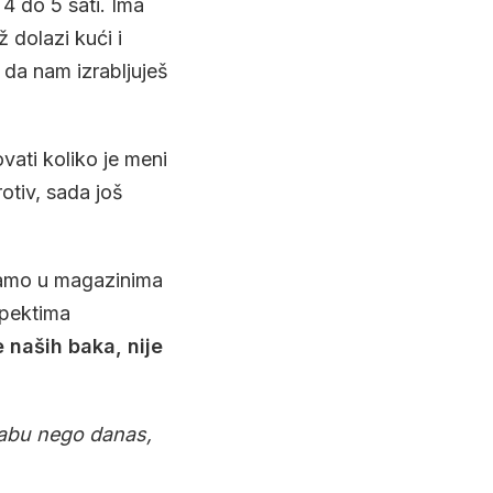
 4 do 5 sati. Ima
 dolazi kući i
da nam izrabljuješ
vati koliko je meni
otiv, sada još
 samo u magazinima
spektima
 naših baka, nije
 tabu nego danas,