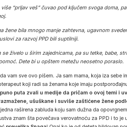
oš više “prljav veš” čuvao pod ključem svoga doma, pa
oj.
loga žene bila mnogo manje zahtevna, ugavnom sveden
slovi za razvoj PPD bili suptilniji.
 se živelo u širim zajednicama, pa su tetke, babe, str
pomoć. Dete bi u opštem metežu neosetno poraslo.
o da vam sve ovo pišem. Ja sam mama, koja iza sebe i
terapeut koji radi sa ženama koje imaju postporođajn
uno puta zvali u medije da pričam o ovoj temi i uvek
razmažene, ušuškane i suviše zaštićene žene podl
jedna raširena zabluda koju sam dužna da opovrgnem! I
kustva znam šta povečava verovatnoću za PPD i to je 
već
prevelika Snaga
! Onaj ko je od deteta bildovan p