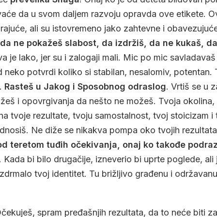
aće da u svom daljem razvoju opravda ove etikete. 
dirajuće, ali su istovremeno jako zahtevne i obavezujuć
da ne pokažeš slabost, da izdržiš, da ne kukaš, da
a je lako, jer su i zalogaji mali. Mic po mic savladavaš
neko potvrdi koliko si stabilan, nesalomiv, potentan. 
e.
Rasteš u Jakog i Sposobnog odraslog
. Vrtiš se u
žeš i opovrgivanja da nešto ne možeš. Tvoja okolina,
na tvoje rezultate, tvoju samostalnost, tvoj stoicizam i
nosiš. Ne diže se nikakva pompa oko tvojih rezultata,
d teretom tuđih očekivanja, onaj ko takođe podr
. Kada bi bilo drugačije, izneverio bi uprte poglede, ali
drmalo tvoj identitet. Tu brižljivo građenu i održavanu
Očekuješ, spram pređašnjih rezultata, da to neće biti z