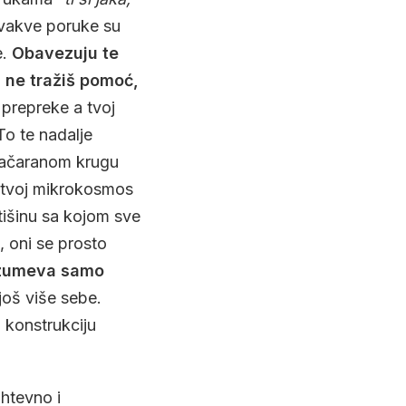
Ovakve poruke su
e.
Obavezuju te
 ne tražiš pomoć,
 prepreke a tvoj
To te nadalje
 začaranom krugu
 tvoj mikrokosmos
 tišinu sa kojom sve
 oni se prosto
azumeva samo
 još više sebe.
 konstrukciju
ahtevno i