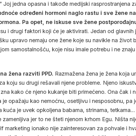
” Joj jedna opasna i takođe medijski rasprostranjena 
dnoće određeni hormoni naglo rastu i sve žene n
ormona. Pa opet, ne iskuse sve žene postporođajnu
u i drugi faktori koji će je aktivirati. Jedan od glavn
u upravo nemaju one žene koje su navikle na život be
jom samostalnošću, koje nisu imale potrebu i ne znaju 
na žena razviti PPD.
Razmažena žena je žena koja um
za koju su drugi rešavali njene probleme. Njeno isku
 i zna kako će njeno kukanje biti primećeno. Ona čak i 
 da je opažaju kao nemoćnu, osetljivu i nesposobnu, pa
ena kuća je uvek opkoljena babama, strinama, tetkama…
je zamenljiva jer to ne šteti njenom krhom Egu. Ništa nij
lf marketing ionako nije zainteresovan za pohvale i hv