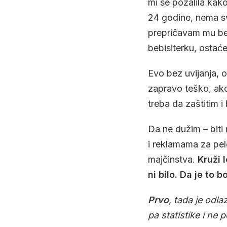
mi se požalila kako
24 godine, nema svo
prepričavam mu beb
bebisiterku, ostać
Evo bez uvijanja, 
zapravo teško, ako
treba da zaštitim i
Da ne dužim – biti
i reklamama za pel
majčinstva.
Kruži 
ni bilo. Da je to
Prvo
, tada je odl
pa statistike i ne