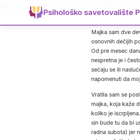
Postporođajna depresija: Ozbiljna sme
Psihološko savetovalište P
Majka sam dve devo
osnovnih dečijih p
Od pre mesec dana
nespretna je i čes
sećaju se ili naslu
napomenuti da moj
Vratila sam se pos
majka, koja kaže 
koliko je iscrpljen
sin bude tu da bi u
radna subota) jer