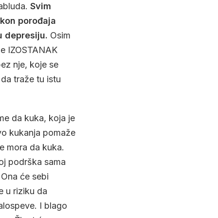
zabluda.
Svim
akon porođaja
 depresiju.
Osim
ih je IZOSTANAK
z nje, koje se
da traže tu istu
e da kuka, koja je
stvo kukanja pomaže
ne mora da kuka.
 joj podrška sama
 Ona će sebi
e u riziku da
alospeve. I blago