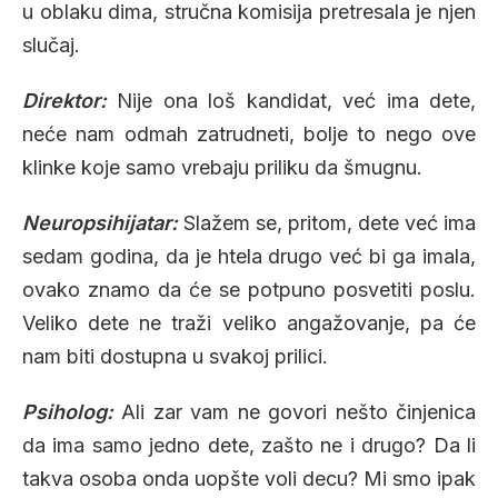
u oblaku dima, stručna komisija pretresala je njen
slučaj.
Direktor:
Nije ona loš kandidat, već ima dete,
neće nam odmah zatrudneti, bolje to nego ove
klinke koje samo vrebaju priliku da šmugnu.
Neuropsihijatar:
Slažem se, pritom, dete već ima
sedam godina, da je htela drugo već bi ga imala,
ovako znamo da će se potpuno posvetiti poslu.
Veliko dete ne traži veliko angažovanje, pa će
nam biti dostupna u svakoj prilici.
Psiholog:
Ali zar vam ne govori nešto činjenica
da ima samo jedno dete, zašto ne i drugo? Da li
takva osoba onda uopšte voli decu? Mi smo ipak