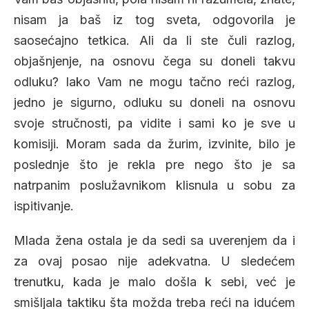
nisam ja baš iz tog sveta, odgovorila je
saosećajno tetkica. Ali da li ste čuli razlog,
objašnjenje, na osnovu čega su doneli takvu
odluku? Iako Vam ne mogu tačno reći razlog,
jedno je sigurno, odluku su doneli na osnovu
svoje stručnosti, pa vidite i sami ko je sve u
komisiji. Moram sada da žurim, izvinite, bilo je
poslednje što je rekla pre nego što je sa
natrpanim poslužavnikom klisnula u sobu za
ispitivanje.
Mlada žena ostala je da sedi sa uverenjem da i
za ovaj posao nije adekvatna. U sledećem
trenutku, kada je malo došla k sebi, već je
smišljala taktiku šta možda treba reći na idućem