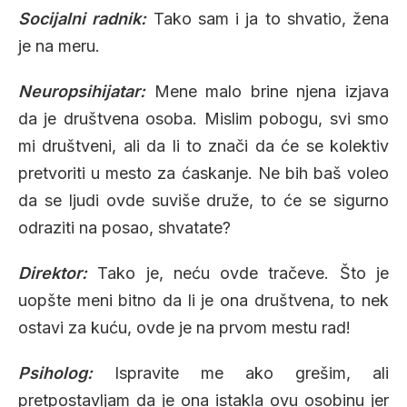
Socijalni radnik:
Tako sam i ja to shvatio, žena
je na meru.
Neuropsihijatar:
Mene malo brine njena izjava
da je društvena osoba. Mislim pobogu, svi smo
mi društveni, ali da li to znači da će se kolektiv
pretvoriti u mesto za ćaskanje. Ne bih baš voleo
da se ljudi ovde suviše druže, to će se sigurno
odraziti na posao, shvatate?
Direktor:
Tako je, neću ovde tračeve. Što je
uopšte meni bitno da li je ona društvena, to nek
ostavi za kuću, ovde je na prvom mestu rad!
Psiholog:
Ispravite me ako grešim, ali
pretpostavljam da je ona istakla ovu osobinu jer