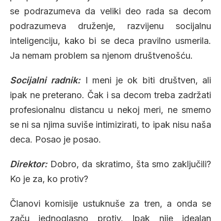
se podrazumeva da veliki deo rada sa decom
podrazumeva druženje, razvijenu socijalnu
inteligenciju, kako bi se deca pravilno usmerila.
Ja nemam problem sa njenom društvenošću.
Socijalni radnik:
I meni je ok biti društven, ali
ipak ne preterano. Čak i sa decom treba zadržati
profesionalnu distancu u nekoj meri, ne smemo
se ni sa njima suviše intimizirati, to ipak nisu naša
deca. Posao je posao.
Direktor:
Dobro, da skratimo, šta smo zaključili?
Ko je za, ko protiv?
Članovi komisije ustuknuše za tren, a onda se
začu jednoglasno protiv. Ipak nije idealan