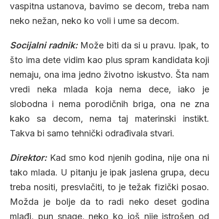
vaspitna ustanova, bavimo se decom, treba nam
neko nežan, neko ko voli i ume sa decom.
Socijalni radnik:
Može biti da si u pravu. Ipak, to
što ima dete vidim kao plus spram kandidata koji
nemaju, ona ima jedno životno iskustvo. Šta nam
vredi neka mlada koja nema dece, iako je
slobodna i nema porodičnih briga, ona ne zna
kako sa decom, nema taj materinski instikt.
Takva bi samo tehnički odrađivala stvari.
Direktor:
Kad smo kod njenih godina, nije ona ni
tako mlada. U pitanju je ipak jaslena grupa, decu
treba nositi, presvlačiti, to je težak fizički posao.
Možda je bolje da to radi neko deset godina
mlađi, pun snage, neko ko još nije istrošen od