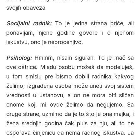
svojih obaveza.
Socijalni radnik:
To je jedna strana priče, ali
ponavljam, njene godine govore i o njenom
iskustvu, ono je neprocenjivo.
Psiholog:
Hmmm, nisam siguran. To je mač sa
dve oštrice. Mladu osobu možeš da modeluješ,
u tom smislu pre bismo dobili radnika kakvog
želimo; izgrađena osoba može uneti svoj sistem
vrednosti u ustanovu, a on ne mora biti sličan
onome koji mi ovde želimo da negujemo. Sa
druge strane, uzmimo da je to što je ona majka, i
žena srednjih godina čak plus za nju, ali to ne
osporava činjenicu da nema radnog iskustva. Ja