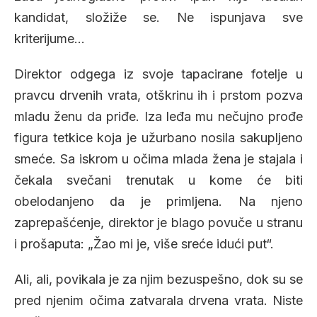
kandidat, složiže se. Ne ispunjava sve
kriterijume…
Direktor odgega iz svoje tapacirane fotelje u
pravcu drvenih vrata, otškrinu ih i prstom pozva
mladu ženu da priđe. Iza leđa mu nečujno prođe
figura tetkice koja je užurbano nosila sakupljeno
smeće. Sa iskrom u očima mlada žena je stajala i
čekala svečani trenutak u kome će biti
obelodanjeno da je primljena. Na njeno
zaprepašćenje, direktor je blago povuče u stranu
i prošaputa: „Žao mi je, više sreće idući put“.
Ali, ali, povikala je za njim bezuspešno, dok su se
pred njenim očima zatvarala drvena vrata. Niste