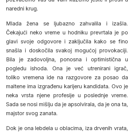
naredni krug.
Mlada žena se ljubazno zahvalila i izašla.
Čekajući neko vreme u hodniku prevrtala je po
glavi svoje odgovore i zaključila kako se fino
snašla i doskočila svakoj mogućoj provokaciji.
Bila je zadovoljna, ponosna i optimistična u
pogledu ishoda. Ona je već utrenirani igrač,
toliko vremena ide na razgovore za posao da
maltene ima izgrađenu karijeru kandidata. Ovo je
neka vrsta njene profesije u poslednje vreme.
Sada se nosi mišlju da je apsolvirala, da je ona ta,
majstor svog zanata.
Dok je ona lebdela u oblacima, iza drvenih vrata,