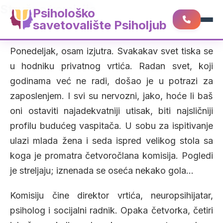
Stručna komisija
Psihološko
savetovalište Psiholjub
Ponedeljak, osam izjutra. Svakakav svet tiska se
u hodniku privatnog vrtića. Radan svet, koji
godinama već ne radi, došao je u potrazi za
zaposlenjem. I svi su nervozni, jako, hoće li baš
oni ostaviti najadekvatniji utisak, biti najsličniji
profilu budućeg vaspitača. U sobu za ispitivanje
ulazi mlada žena i seda ispred velikog stola sa
koga je promatra četvoročlana komisija. Pogledi
je streljaju; iznenada se oseća nekako gola…
Komisiju čine direktor vrtića, neuropsihijatar,
psiholog i socijalni radnik. Opaka četvorka, četiri