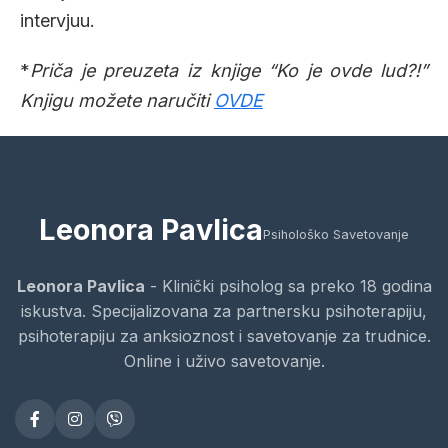
intervjuu.
*
Priča je preuzeta iz knjige “Ko je ovde lud?!”
Knjigu možete naručiti
OVDE
Leonora Pavlica
Psihološko Savetovanje
Leonora Pavlica
- Klinički psiholog sa preko 18 godina
iskustva. Specijalizovana za partnersku psihoterapiju,
psihoterapiju za anksioznost i savetovanje za trudnice.
Online i uživo savetovanje.