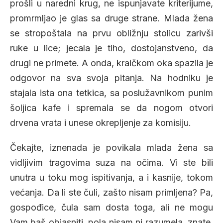
prošli u naredni krug, ne ispunjavate kriterijume,
promrmljao je glas sa druge strane. Mlada žena
se stropoštala na prvu obližnju stolicu zarivši
ruke u lice; jecala je tiho, dostojanstveno, da
drugi ne primete. A onda, kraičkom oka spazila je
odgovor na sva svoja pitanja. Na hodniku je
stajala ista ona tetkica, sa poslužavnikom punim
šoljica kafe i spremala se da nogom otvori
drvena vrata i unese okrepljenje za komisiju.
Čekajte, iznenada je povikala mlada žena sa
vidljivim tragovima suza na očima. Vi ste bili
unutra u toku mog ispitivanja, a i kasnije, tokom
većanja. Da li ste čuli, zašto nisam primljena? Pa,
gospođice, čula sam dosta toga, ali ne mogu
Vam baš objasniti, pola nisam ni razumela, znate,