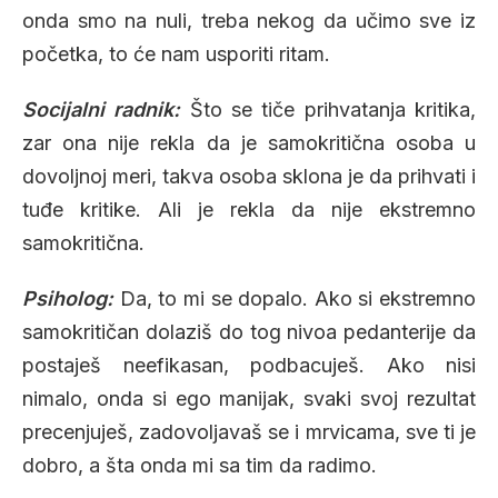
onda smo na nuli, treba nekog da učimo sve iz
početka, to će nam usporiti ritam.
Socijalni radnik:
Što se tiče prihvatanja kritika,
zar ona nije rekla da je samokritična osoba u
dovoljnoj meri, takva osoba sklona je da prihvati i
tuđe kritike. Ali je rekla da nije ekstremno
samokritična.
Psiholog:
Da, to mi se dopalo. Ako si ekstremno
samokritičan dolaziš do tog nivoa pedanterije da
postaješ neefikasan, podbacuješ. Ako nisi
nimalo, onda si ego manijak, svaki svoj rezultat
precenjuješ, zadovoljavaš se i mrvicama, sve ti je
dobro, a šta onda mi sa tim da radimo.