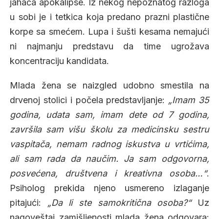
jahača apokalipse. Iz nekog nepoznatog razloga
u sobi je i tetkica koja predano prazni plastične
korpe sa smećem. Lupa i šušti kesama nemajući
ni najmanju predstavu da time ugrožava
koncentraciju kandidata.
Mlada žena se naizgled udobno smestila na
drvenoj stolici i počela predstavljanje:
„Imam 35
godina, udata sam, imam dete od 7 godina,
završila sam višu školu za medicinsku sestru
vaspitača, nemam radnog iskustva u vrtićima,
ali sam rada da naučim. Ja sam odgovorna,
posvećena, društvena i kreativna osoba…“
.
Psiholog prekida njeno usmereno izlaganje
pitajući:
„Da li ste samokritična osoba?“
Uz
nagoveštaj zamišljenosti mlada žena odgovara: