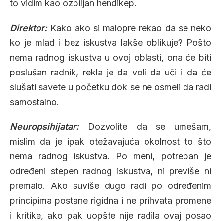
to vidim kao ozbiljan hendikep.
Direktor:
Kako ako si malopre rekao da se neko
ko je mlad i bez iskustva lakše oblikuje? Pošto
nema radnog iskustva u ovoj oblasti, ona će biti
poslušan radnik, rekla je da voli da uči i da će
slušati savete u početku dok se ne osmeli da radi
samostalno.
Neuropsihijatar:
Dozvolite da se umešam,
mislim da je ipak otežavajuća okolnost to što
nema radnog iskustva. Po meni, potreban je
određeni stepen radnog iskustva, ni previše ni
premalo. Ako suviše dugo radi po određenim
principima postane rigidna i ne prihvata promene
i kritike, ako pak uopšte nije radila ovaj posao