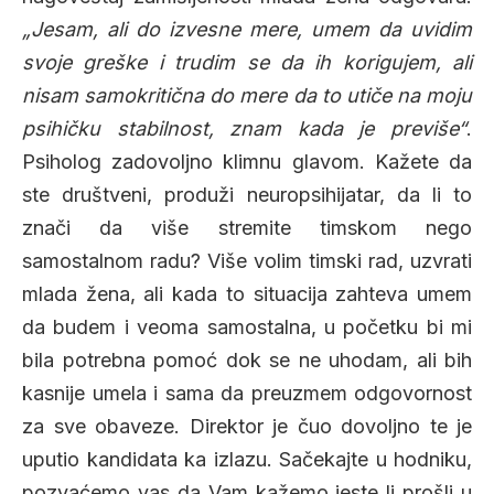
„Jesam, ali do izvesne mere, umem da uvidim
svoje greške i trudim se da ih korigujem, ali
nisam samokritična do mere da to utiče na moju
psihičku stabilnost, znam kada je previše“
.
Psiholog zadovoljno klimnu glavom. Kažete da
ste društveni, produži neuropsihijatar, da li to
znači da više stremite timskom nego
samostalnom radu? Više volim timski rad, uzvrati
mlada žena, ali kada to situacija zahteva umem
da budem i veoma samostalna, u početku bi mi
bila potrebna pomoć dok se ne uhodam, ali bih
kasnije umela i sama da preuzmem odgovornost
za sve obaveze. Direktor je čuo dovoljno te je
uputio kandidata ka izlazu. Sačekajte u hodniku,
pozvaćemo vas da Vam kažemo jeste li prošli u