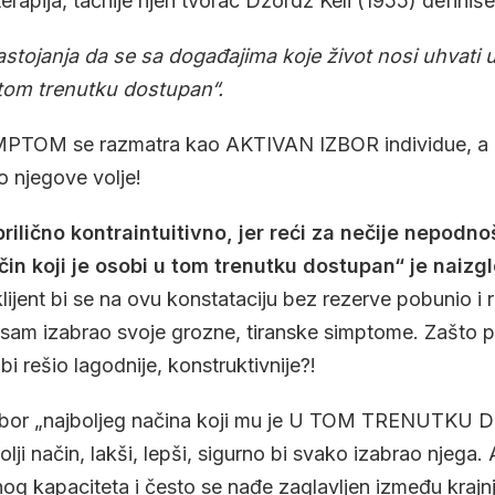
terapija, tačnije njen tvorac Džordž Keli (1955) defini
nastojanja da se sa događajima koje život nosi uhvati u
 tom trenutku dostupan“.
MPTOM se razmatra kao AKTIVAN IZBOR individue, a 
o njegove volje!
prilično kontraintuitivno, jer reći za nečije nepodn
ačin koji je osobi u tom trenutku dostupan“ je naizg
lijent bi se na ovu konstataciju bez rezerve pobunio i r
e sam izabrao svoje grozne, tiranske simptome. Zašto p
i rešio lagodnije, konstruktivnije?!
a izbor „najboljeg načina koji mu je U TOM TRENUTK
lji način, lakši, lepši, sigurno bi svako izabrao njega. 
og kapaciteta i često se nađe zaglavljen između krajnj