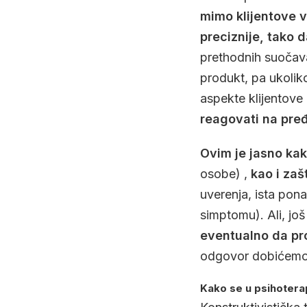
mimo klijentove v
preciznije, tako 
prethodnih suočava
produkt, pa ukolik
aspekte klijentove 
reagovati na pređ
Ovim je jasno ka
osobe) ,
kao i zaš
uverenja, ista pon
simptomu). Ali, jo
eventualno da pro
odgovor dobićemo 
Kako se u psihotera