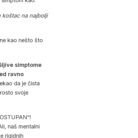
še simptom kao:
 koštac na najbolji
ne kao nešto što
ošljive simptome
led ravno
ekao da je čista
rosto svoje
U DOSTUPAN“!
Ali, naš mentalni
e rigidnih