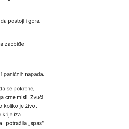
da postoji i gora.
da zaobiđe
 i paničnih napada.
da se pokrene,
a crne misli. Zvuči
 koliko je život
krije iza
 i potražila „spas“