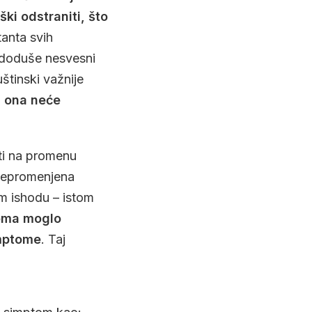
ki odstraniti, što
tanta svih
, doduše nesvesni
štinski važnije
a ona neće
ti na promenu
 nepromenjena
om ishodu – istom
toma moglo
imptome
. Taj