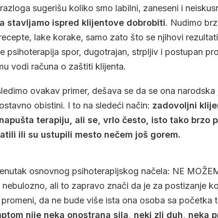
azloga sugerišu koliko smo labilni, zaneseni i neiskus
ta stavljamo ispred klijentove dobrobiti
. Nudimo brza
ecepte, lake korake, samo zato što se njihovi rezult
e psihoterapija spor, dugotrajan, strpljiv i postupan p
 vodi računa o zaštiti klijenta.
 sledimo ovakav primer, dešava se da se ona narodska
stavno obistini. I to na sledeći način:
zadovoljni klije
apušta terapiju, ali se, vrlo često, isto tako brzo 
tili ili su ustupili mesto nečem još gorem.
trenutak osnovnog psihoterapijskog načela: NE MOŽ
nebulozno, ali to zapravo znači da je za postizanje kor
t promeni, da ne bude više ista ona osoba sa početka 
ptom nije neka onostrana sila, neki zli duh, neka p