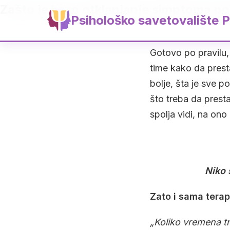
Zašto je brzo otklanjanje simptoma p
Psihološko savetovalište P
Gotovo po pravilu,
time kako da presta
bolje, šta je sve p
što treba da prest
spolja vidi, na ono 
Niko 
Zato i sama terap
„Koliko vremena tr