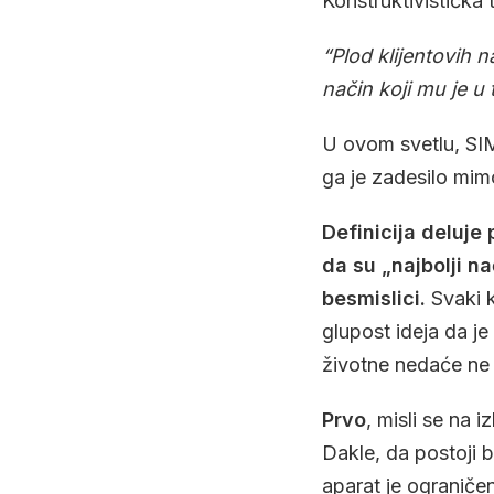
Konstruktivistička 
“Plod klijentovih 
način koji mu je u
U ovom svetlu, SI
ga je zadesilo mim
Definicija deluje 
da su „najbolji n
besmislici.
Svaki k
glupost ideja da j
životne nedaće ne b
Prvo
, misli se n
Dakle, da postoji bo
aparat je ograničen