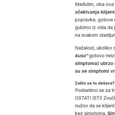
Međutim, oba ova r
očekivanja klijen
popravke, gotove r
gubimo iz vida da j
na svakom stadijumu
Nažalost, ukoliko
kuso“
gotovo neizo
simptoma) ubrzo n
su se simptomi vra
Zašto se to dešava?
Podsetimo se za 
OSTATI ISTI! Zvuči 
nužno da se klijen
bez simptoma.
Sim