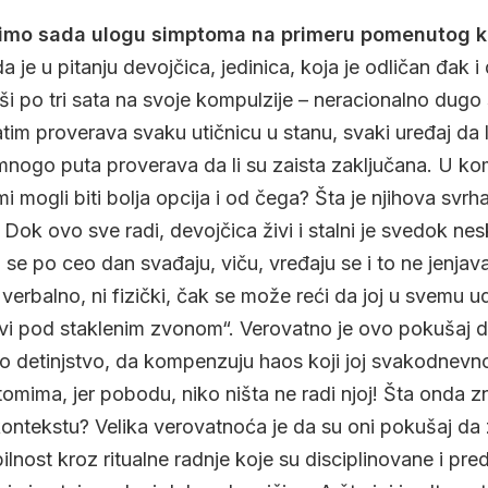
rimo sada ulogu simptoma na primeru pomenutog 
je u pitanju devojčica, jedinica, koja je odličan đak i
i po tri sata na svoje kompulzije – neracionalno dugo 
atim proverava svaku utičnicu u stanu, svaki uređaj da 
 mnogo puta proverava da li su zaista zaključana. U ko
 mogli biti bolja opcija i od čega? Šta je njihova svrh
 Dok ovo sve radi, devojčica živi i stalni je svedok n
ni se po ceo dan svađaju, viču, vređaju se i to ne jenja
 verbalno, ni fizički, čak se može reći da joj u svemu u
živi pod staklenim zvonom“. Verovatno je ovo pokušaj da
o detinjstvo, da kompenzuju haos koji joj svakodnevno
omima, jer pobodu, niko ništa ne radi njoj! Šta onda z
ntekstu? Velika verovatnoća je da su oni pokušaj da 
bilnost kroz ritualne radnje koje su disciplinovane i pred