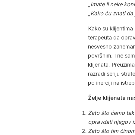
„Imate li neke ko
„Kako ću znati da j
Kako su klijentima 
terapeuta da opra
nesvesno zanemaruje
površnim. I ne sam
klijenata. Preuzima
razradi seriju stra
po inerciji na istre
Želje klijenata n
Zato što ćemo tako
opravdati njegov 
Zato što tim činom