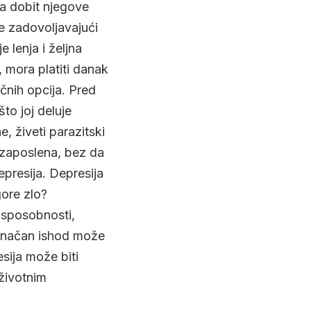
rna dobit njegove
e zadovoljavajući
e lenja i željna
, mora platiti danak
čnih opcija. Pred
to joj deluje
e, živeti parazitski
ezaposlena, bez da
epresija. Depresija
gore zlo?
 sposobnosti,
onačan ishod može
esija može biti
životnim