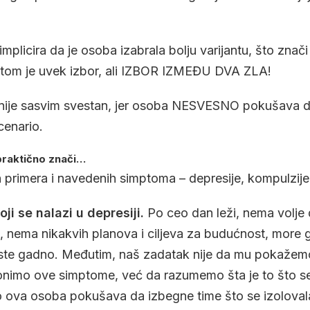
implicira da je osoba izabrala bolju varijantu, što znači 
ptom je uvek izbor, ali IZBOR IZMEĐU DVA ZLA!
r nije sasvim svestan, jer osoba NESVESNO pokušava 
cenario.
praktično znači…
 primera i navedenih simptoma – depresije, kompulzije
ji se nalazi u depresiji.
Po ceo dan leži, nema volje 
i, nema nikakvih planova i ciljeva za budućnost, more g
jeste gadno. Međutim, naš zadatak nije da mu pokažemo
lonimo ove simptome, već da razumemo šta je to što se 
to ova osoba pokušava da izbegne time što se izolovala