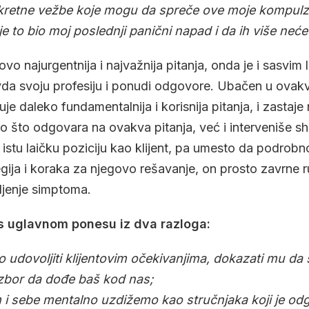
nkretne vežbe koje mogu da spreče ove moje kompulzi
e to bio moj poslednji panični napad i da ih više neće
ovo najurgentnija i najvažnija pitanja, onda je i sasvim 
vda svoju profesiju i ponudi odgovore. Ubačen u ovak
 daleko fundamentalnija i korisnija pitanja, i zastaje 
o što odgovara na ovakva pitanja, već i interveniše 
 istu laičku poziciju kao klijent, pa umesto da podrobno
tegija i koraka za njegovo rešavanje, on prosto zavrne 
bljenje simptoma.
as uglavnom ponesu iz dva razloga:
 udovoljiti klijentovim očekivanjima, dokazati mu da
izbor da dođe baš kod nas;
 i sebe mentalno uzdižemo kao stručnjaka koji je odg