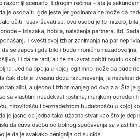
 to razorniji scenario ili drugim rečima – šta je sekunda
da je osoba tu gde jeste jer godinama ne može da nađ
lo učiti i usavršavati se, ovu osobu je to mrzelo, bila j
zonode – izlazaka, hobija, nalaženja partnera, itd. Sada
onašanju i svesti svoj izbor zanimanja na par neprivla
da se zaposli gde bilo i bude hronično nezadovoljna, š
jivo, ili da ne radi, ali će zauzvrat dobiti osudu okolin
voljna. Jedina opcija u kojoj legitimno može da bude n
 i da čak dobije izvesnu dozu razumevanja, je nažalost d
dan alibi, a ujedno i izbor manjeg od dva zla. Šta je 
 se sa vlastitim neadekvatnostima, manjkom određenih
ću, hirovitošću i beznadežnom budućnošću u kojoj k
sada je jasno da jedna tako užasna stvar kao što je depr
islu da čuva osobu od bolnog suočavanja sa vlastitim 
o je da je svakako benignija od suicida.