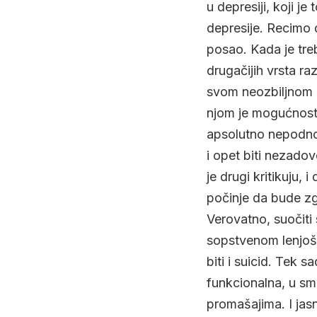
u depresiji, koji je
depresije. Recimo 
posao. Kada je treba
drugačijih vrsta ra
svom neozbiljnom p
njom je mogućnost 
apsolutno nepodnošl
i opet biti nezado
je drugi kritikuju,
počinje da bude zgo
Verovatno, suočiti
sopstvenom lenjoš
biti i suicid. Tek 
funkcionalna, u sm
promašajima. I jasn