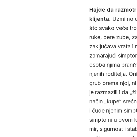
Hajde da razmot
klijenta.
Uzmimo da 
što svako veče troš
ruke, pere zube, z
zaključava vrata i
zamarajući simptomi
osoba njima brani?
njenih roditelja. O
grub prema njoj, ni
je razmazili i da „
način „kupe“ srećn
i čude njenim simpt
simptomi u ovom ko
mir, sigurnost i sta