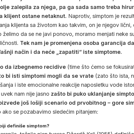
olje zalepila za njega, pa ga sada samo treba hirurš
da klijent ostane netaknut.
Naprotiv, simptom je rezul
nja klijenta sa životom kao takvim, on je njegov lični
o želimo da se ne javi ponovo, moramo menjati neke su
ličnosti.
Tek nam je promenjena osoba garancija d
ašnji način i da neće „zapatiti“ iste simptome.
ko da izbegnemo recidive
(time što ćemo se fokusira
to bi isti simptomi mogli da se vrate
(zato što ista,
ašanja i iste emocionalne reakcije naposletku vode ist
š uvek nam nije jasno
zašto bi puko uklanjanje simp
izvede još lošiji scenario od prvobitnog – gore s
ako se pozabavimo sledećim pitanjem:
piji definiše simptom?