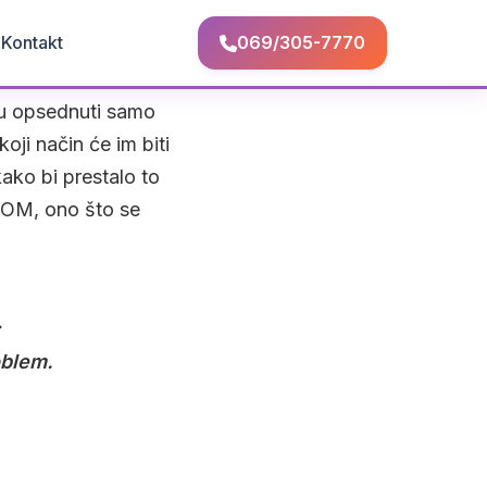
Q
Kontakt
069/305-7770
aju opsednuti samo
oji način će im biti
kako bi prestalo to
PTOM, ono što se
;
oblem.