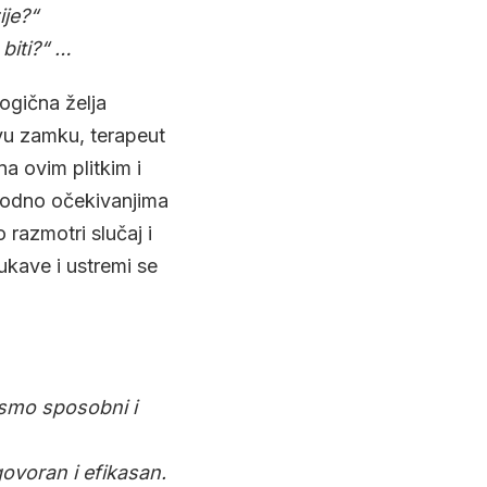
je?“
 biti?“ …
logična želja
vu zamku, terapeut
na ovim plitkim i
shodno očekivanjima
 razmotri slučaj i
rukave i ustremi se
 smo sposobni i
ovoran i efikasan.