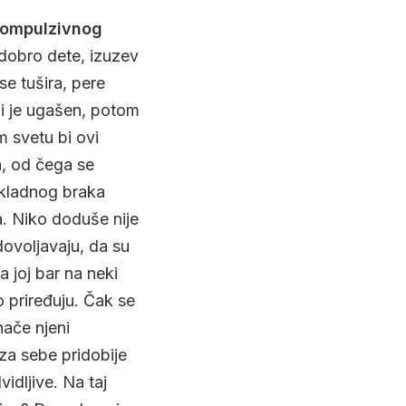
kompulzivnog
 dobro dete, izuzev
se tušira, pere
li je ugašen, potom
m svetu bi ovi
a, od čega se
eskladnog braka
va. Niko doduše nije
dovoljavaju, da su
 joj bar na neki
 priređuju. Čak se
nače njeni
za sebe pridobije
vidljive. Na taj