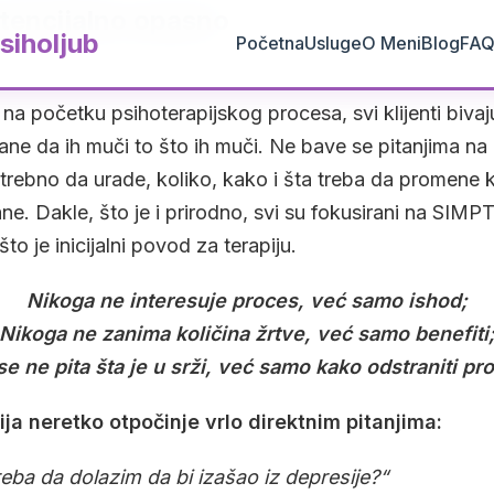
otencijalno opasno
siholjub
Početna
Usluge
O Meni
Blog
FA
 na početku psihoterapijskog procesa, svi klijenti biv
ne da ih muči to što ih muči. Ne bave se pitanjima na k
otrebno da urade, koliko, kako i šta treba da promene 
ane. Dakle, što je i prirodno, svi su fokusirani na SIM
što je inicijalni povod za terapiju.
Nikoga ne interesuje proces, već samo ishod;
Nikoga ne zanima količina žrtve, već samo benefiti
se ne pita šta je u srži, već samo kako odstraniti pr
ija neretko otpočinje vrlo direktnim pitanjima:
eba da dolazim da bi izašao iz depresije?“