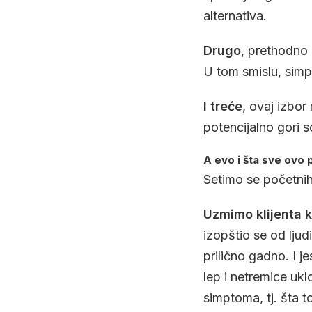
alternativa.
Drugo
, prethodno 
U tom smislu, sim
I treće
, ovaj izbo
potencijalno gori s
A evo i šta sve ovo 
Setimo se početnih
Uzmimo klijenta ko
izopštio se od ljud
prilično gadno. I 
lep i netremice uk
simptoma, tj. šta 