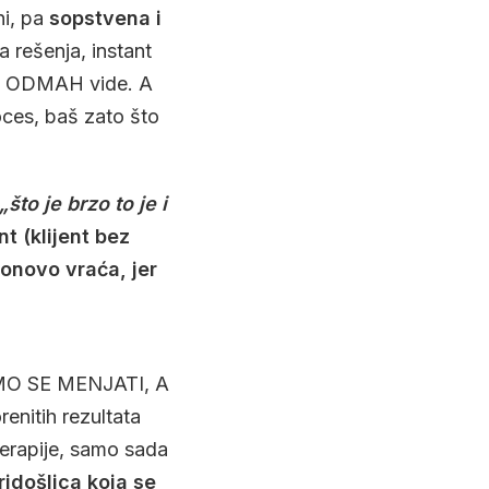
ni, pa
sopstvena i
 rešenja, instant
ati ODMAH vide. A
roces, baš zato što
„što je brzo to je i
nt (klijent bez
ponovo vraća, jer
EMO SE MENJATI, A
enitih rezultata
terapije, samo sada
ridošlica koja se