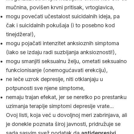
mučnina, povišen krvni pritisak, vrtoglavica,
mogu povećati učestalost suicidalnih ideja, pa
čak i suicidalnih pokušaja (i to posebno kod
tinejdžera!),
mogu pojačati intenzitet anksioznih simptoma
(iako se izdaju radi suzbijanja anksioznosti!),
mogu smanjiti seksualnu želju, ometati seksualno
funkcionisanje (onemogućavati erekciju),
ne leče uzrok depresije, niti otklanjaju u
potpunosti sve njene simptome,
nemaju trajan efekat, jer se neretko po prestanku
uzimanja terapije simptomi depresije vrate…
Ovoj listi, koja već u dovoljnoj meri zabrinjava, ali
je donekle poznata široj javnosti, pridružuje se
sada sasvim svež podatak da
antidepresivi