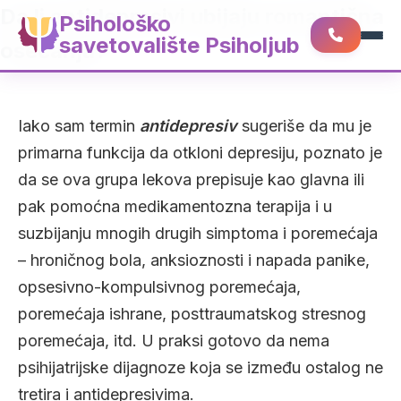
Da li antidepresivi ubijaju romantična
Psihološko
savetovalište Psiholjub
osećanja?
Iako sam termin
antidepresiv
sugeriše da mu je
primarna funkcija da otkloni depresiju, poznato je
da se ova grupa lekova prepisuje kao glavna ili
pak pomoćna medikamentozna terapija i u
suzbijanju mnogih drugih simptoma i poremećaja
– hroničnog bola, anksioznosti i napada panike,
opsesivno-kompulsivnog poremećaja,
poremećaja ishrane, posttraumatskog stresnog
poremećaja, itd. U praksi gotovo da nema
psihijatrijske dijagnoze koja se između ostalog ne
tretira i antidepresivima.