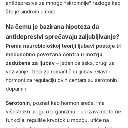
antidepresive za mnogo “skromnije” razloge kao
što je sindrom umora.
Na čemu je bazirana hipoteza da
antidepresivi sprečavaju zaljubljivanje?
Prema neurobiološkoj teoriji ljubavi postoje tri
međusobno povezana centra u mozgu
zadužena za ljubav
– jedan za seks, drugi za
vezivanje i treći za romantičnu ljubav. Glavni
hormoni za regulaciju ovih centara su serotonin i
dopamin.
Serotonin
, poznat kao hormon sreće, ima
višestruku ulogu u organizmu – ubrzava motorne
funkcije, reguliše krvotok u mozgu, utiče na