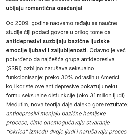
ubijaju romantična osećanja!
Od 2009. godine naovamo ređaju se naučne
studije čiji podaci govore u prilog tome da
antidepresivi suzbijaju bazične ljudske
emocije ljubavi i zaljubljenosti
. Odavno je već
potvrđeno da najčešća grupa antidepresiva
(SSRI) ozbiljno narušava seksualno
funkcionisanje: preko 30% odraslih u Americi
koji koriste ove antidepresive pokazuju neku
formu seksualne disfunkcije (oko 31 milion ljudi).
Međutim, nova teorija daje daleko gore rezultate:
antidepresivi menjaju bazične hemijske
procese, čime onemogućavaju stvaranje
“iskrica” između dvoje ljudi i narušavaju proces