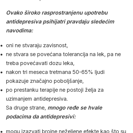
Ovako široko rasprostranjenu upotrebu
antidepresiva psihijatri pravdaju sledećim
navodima:
oni ne stvaraju zavisnost,
ne stvara se povećana tolerancija na lek, pa ne
treba povećavati dozu leka,
nakon tri meseca tretmana 50-65% ljudi
pokazuje značajno poboljšanje,
po prestanku terapije ne postoji želja za
uzimanjem antidepresiva.
Sa druge strane,
mnogo ređe se hvale
podacima da antidepresivi:
mogu izazvati brojne neželjene efekte kao što su