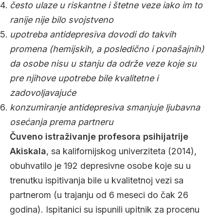
često ulaze u riskantne i štetne veze iako im to
ranije nije bilo svojstveno
upotreba antidepresiva dovodi do takvih
promena (hemijskih, a posledično i ponašajnih)
da osobe nisu u stanju da održe veze koje su
pre njihove upotrebe bile kvalitetne i
zadovoljavajuće
konzumiranje antidepresiva smanjuje ljubavna
osećanja prema partneru
Čuveno istraživanje profesora psihijatrije
Akiskala
, sa kalifornijskog univerziteta (2014),
obuhvatilo je 192 depresivne osobe koje su u
trenutku ispitivanja bile u kvalitetnoj vezi sa
partnerom (u trajanju od 6 meseci do čak 26
godina). Ispitanici su ispunili upitnik za procenu