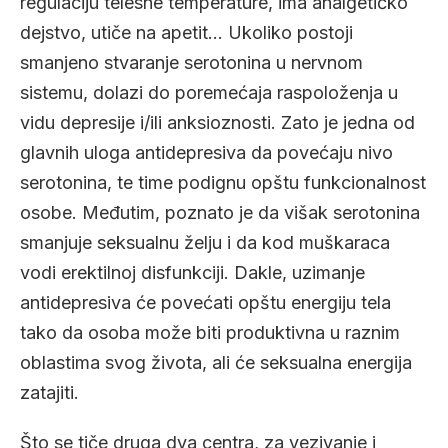
regulaciju telesne temperature, ima analgetičko
dejstvo, utiče na apetit… Ukoliko postoji
smanjeno stvaranje serotonina u nervnom
sistemu, dolazi do poremećaja raspoloženja u
vidu depresije i/ili anksioznosti. Zato je jedna od
glavnih uloga antidepresiva da povećaju nivo
serotonina, te time podignu opštu funkcionalnost
osobe. Međutim, poznato je da višak serotonina
smanjuje seksualnu želju i da kod muškaraca
vodi erektilnoj disfunkciji. Dakle, uzimanje
antidepresiva će povećati opštu energiju tela
tako da osoba može biti produktivna u raznim
oblastima svog života, ali će seksualna energija
zatajiti.
Što se tiče druga dva centra, za vezivanje i