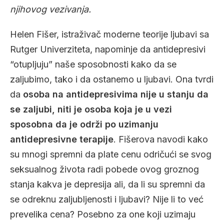
njihovog vezivanja.
Helen Fišer, istraživač moderne teorije ljubavi sa
Rutger Univerziteta, napominje da antidepresivi
“otupljuju” naše sposobnosti kako da se
zaljubimo, tako i da ostanemo u ljubavi. Ona tvrdi
da
osoba na antidepresivima nije u stanju da
se zaljubi, niti je osoba koja je u vezi
sposobna da je održi po uzimanju
antidepresivne terapije
. Fišerova navodi kako
su mnogi spremni da plate cenu odričući se svog
seksualnog života radi pobede ovog groznog
stanja kakva je depresija ali, da li su spremni da
se odreknu zaljubljenosti i ljubavi? Nije li to već
prevelika cena? Posebno za one koji uzimaju