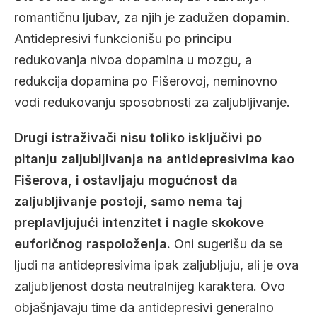
romantičnu ljubav, za njih je zadužen
dopamin
.
Antidepresivi funkcionišu po principu
redukovanja nivoa dopamina u mozgu, a
redukcija dopamina po Fišerovoj, neminovno
vodi redukovanju sposobnosti za zaljubljivanje.
Drugi istraživači nisu toliko isključivi po
pitanju zaljubljivanja na antidepresivima kao
Fišerova, i ostavljaju mogućnost da
zaljubljivanje postoji, samo nema taj
preplavljujući intenzitet i nagle skokove
euforičnog raspoloženja.
Oni sugerišu da se
ljudi na antidepresivima ipak zaljubljuju, ali je ova
zaljubljenost dosta neutralnijeg karaktera. Ovo
objašnjavaju time da antidepresivi generalno