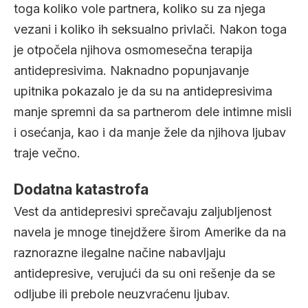
toga koliko vole partnera, koliko su za njega
vezani i koliko ih seksualno privlači. Nakon toga
je otpočela njihova osmomesečna terapija
antidepresivima. Naknadno popunjavanje
upitnika pokazalo je da su na antidepresivima
manje spremni da sa partnerom dele intimne misli
i osećanja, kao i da manje žele da njihova ljubav
traje večno.
Dodatna katastrofa
Vest da antidepresivi sprečavaju zaljubljenost
navela je mnoge tinejdžere širom Amerike da na
raznorazne ilegalne načine nabavljaju
antidepresive, verujući da su oni rešenje da se
odljube ili prebole neuzvraćenu ljubav.