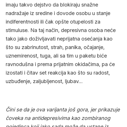
imaju takvo dejstvo da blokiraju snažne
nadražaje iz sredine i dovode osobu u stanje
indiferentnosti ili čak opšte otupelosti za
stimuluse. Na taj način, depresivna osoba neće
tako jako doživljavati neprijatna osećanja kao
što su zabrinutost, strah, panika, očajanje,
uznemirenost, tuga, ali sa tim u paketu biće
ravnodušna i prema prijatnim okidačima, pa će
izostati i čitav set reakcija kao što su radost,
uzbuđenje, zaljubljenost, ljubav…
Čini se da je ova varijanta još gora, jer prikazuje
čoveka na antidepresivima kao zombiranog
pojedinca koji iako sada može da ustane iz