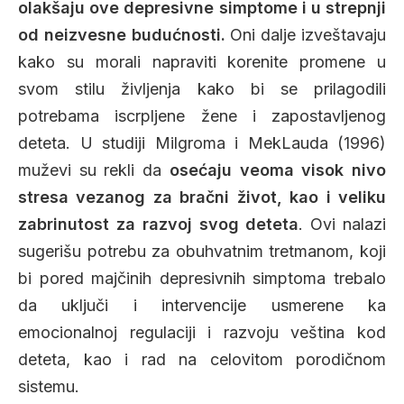
olakšaju ove depresivne simptome i u strepnji
od neizvesne budućnosti.
Oni dalje izveštavaju
kako su morali napraviti korenite promene u
svom stilu življenja kako bi se prilagodili
potrebama iscrpljene žene i zapostavljenog
deteta. U studiji Milgroma i MekLauda (1996)
muževi su rekli da
osećaju veoma visok nivo
stresa vezanog za bračni život, kao i veliku
zabrinutost za razvoj svog deteta
. Ovi nalazi
sugerišu potrebu za obuhvatnim tretmanom, koji
bi pored majčinih depresivnih simptoma trebalo
da uključi i intervencije usmerene ka
emocionalnoj regulaciji i razvoju veština kod
deteta, kao i rad na celovitom porodičnom
sistemu.