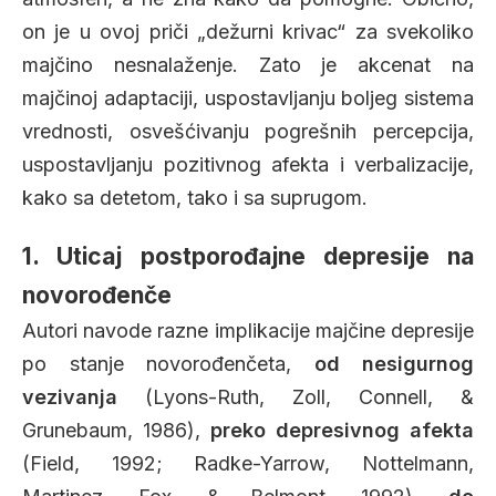
on je u ovoj priči „dežurni krivac“ za svekoliko
majčino nesnalaženje. Zato je akcenat na
majčinoj adaptaciji, uspostavljanju boljeg sistema
vrednosti, osvešćivanju pogrešnih percepcija,
uspostavljanju pozitivnog afekta i verbalizacije,
kako sa detetom, tako i sa suprugom.
1. Uticaj postporođajne depresije na
novorođenče
Autori navode razne implikacije majčine depresije
po stanje novorođenčeta,
od nesigurnog
vezivanja
(Lyons-Ruth, Zoll, Connell, &
Grunebaum, 1986),
preko depresivnog afekta
(Field, 1992; Radke-Yarrow, Nottelmann,