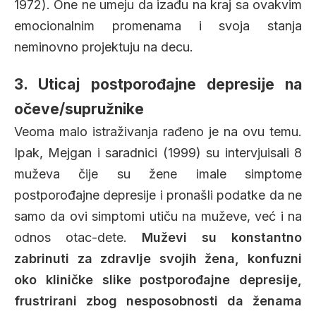
1972). One ne umeju da izađu na kraj sa ovakvim
emocionalnim promenama i svoja stanja
neminovno projektuju na decu.
3. Uticaj postporođajne depresije na
očeve/supružnike
Veoma malo istraživanja rađeno je na ovu temu.
Ipak, Mejgan i saradnici (1999) su intervjuisali 8
muževa čije su žene imale simptome
postporođajne depresije i pronašli podatke da ne
samo da ovi simptomi utiču na muževe, već i na
odnos otac-dete.
Muževi su konstantno
zabrinuti za zdravlje svojih žena, konfuzni
oko kliničke slike postporođajne depresije,
frustrirani zbog nesposobnosti da ženama