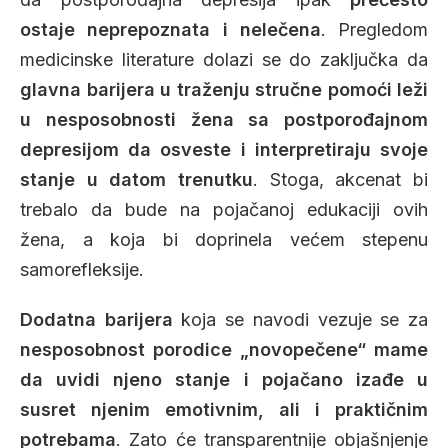
ostaje neprepoznata i nelečena
. Pregledom
medicinske literature dolazi se do zaključka da
glavna barijera u traženju stručne pomoći leži
u nesposobnosti žena sa postporođajnom
depresijom da osveste i interpretiraju svoje
stanje u datom trenutku
. Stoga, akcenat bi
trebalo da bude na pojačanoj edukaciji ovih
žena, a koja bi doprinela većem stepenu
samorefleksije.
Dodatna barijera
koja se navodi vezuje se za
nesposobnost porodice „novopečene“ mame
da uvidi njeno stanje i pojačano izađe u
susret njenim emotivnim, ali i praktičnim
potrebama
. Zato će transparentnije objašnjenje