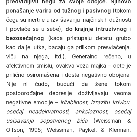
predvidljivu negu za svoje odojče. Njihovo
ponašanje varira od tužnog i pasivnog
(tokom
čega su inertne u izvršavanju majčinskih dužnosti
i povlače se u sebe),
do krajnje intruzivnog i
bezosećajnog
(kada pristupaju detetu grubo
kao da je lutka, bacaju ga prilikom presvlačenja,
viču na njega, itd.). Generalno rečeno, u
afektivnom smislu, ovakva veza majka – dete je
prilično osiromašena i dosta negativno obojena.
Nije ni čudo, budući da žene tokom
postporođajne depresije doživljavaju veoma
negativne emocije –
iritabilnost, izrazitu krivicu,
osećaj neadekvatnosti, anksioznost, osećaj
usisavanja sopstvenog bića
(Weissman &
Olfson, 1995; Weissman, Paykel, & Klerman,