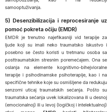
samooptuživanja.
5) Desenzibilizacija i reprocesiranje uz
pomoć pokreta očiju (EMDR)
EMDR je trenutno najefikasniji vid terapije za
ljude koji su imali neko traumatsko iskustvo i
posebno se često koristi u tretmanu osoba sa
posttraumatskim stresnim poremećajem. Ona se
oslanja na elemente kognitivno-bihejvioralne
terapije i psihodinamske psihoterapije, kao i na
specifične tehnike koje su osmišljene da redukuju
senzorni uticaj traumatskih sećanja. Pošto su
traumatska sećanja uvek lokalizovana ili u desnoj
(emocionalnoj) ili u levoj (logičkoj i intelektualnoj)