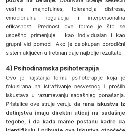
poziva na delanje
. Obuhvata učenje sledećih
veština: majndfulnes, tolerancija distresa,
emocionalna regulacija i interpersonalna
efikasnost. Prednost ove forme je što se
uspešno primenjuje i kao individualan i kao
grupni vid pomoći. Ako je celokupan porodični
sistem uključen u tretman daje najbolje rezultate.
4) Psihodinamska psihoterapija
Ovo je najstarija forma psihoterapije koja je
fokusirana na istraživanje nesvesnog i prošlih
iskustava u razumevanju sadašnjeg ponašanja.
Pristalice ove struje veruju da
rana iskustva iz
detinjstva imaju direktni uticaj na sadašnje
tegobe, i da kada mame postanu kadre da
identifikuju i prihvate ova iskustva otpočeće