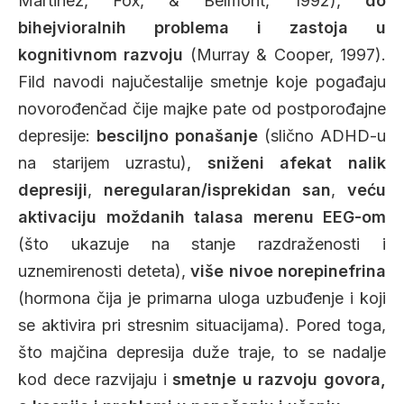
Martinez, Fox, & Belmont, 1992),
do
bihejvioralnih problema i zastoja u
kognitivnom razvoju
(Murray & Cooper, 1997).
Fild navodi najučestalije smetnje koje pogađaju
novorođenčad čije majke pate od postporođajne
depresije:
besciljno ponašanje
(slično ADHD-u
na starijem uzrastu),
sniženi afekat nalik
depresiji
,
neregularan/isprekidan san
,
veću
aktivaciju moždanih talasa merenu EEG-om
(što ukazuje na stanje razdraženosti i
uznemirenosti deteta),
više nivoe norepinefrina
(hormona čija je primarna uloga uzbuđenje i koji
se aktivira pri stresnim situacijama). Pored toga,
što majčina depresija duže traje, to se nadalje
kod dece razvijaju i
smetnje u razvoju govora,