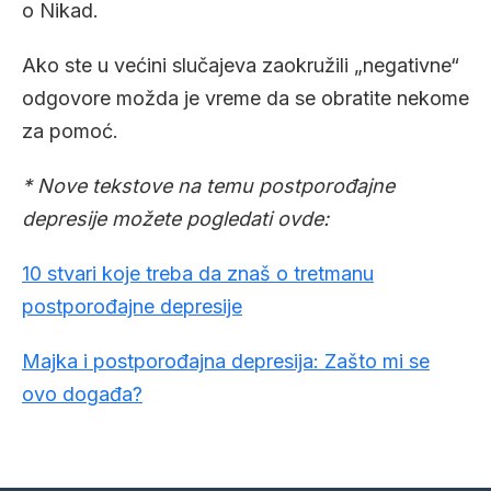
o Nikad.
Ako ste u većini slučajeva zaokružili „negativne“
odgovore možda je vreme da se obratite nekome
za pomoć.
* Nove tekstove na temu postporođajne
depresije možete pogledati ovde:
10 stvari koje treba da znaš o tretmanu
postporođajne depresije
Majka i postporođajna depresija: Zašto mi se
ovo događa?