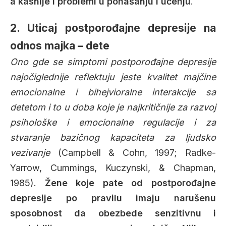
a kasnije i problemi u ponašanju i učenju
.
2. Uticaj postporođajne depresije na
odnos majka – dete
Ono gde se simptomi postporođajne depresije
najočiglednije reflektuju jeste kvalitet majčine
emocionalne i bihejvioralne interakcije sa
detetom i to u doba koje je najkritičnije za razvoj
psihološke i emocionalne regulacije i za
stvaranje bazičnog kapaciteta za ljudsko
vezivanje
(Campbell & Cohn, 1997; Radke-
Yarrow, Cummings, Kuczynski, & Chapman,
1985).
Žene koje pate od postporođajne
depresije po pravilu imaju narušenu
sposobnost da obezbede senzitivnu i