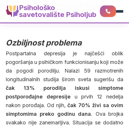
Postporođajna depresija: Kako je
Psihološko
savetovalište Psiholjub
otkriti i kako je savladati
Ozbiljnost problema
Postpartalna depresija je najčešći oblik
pogoršanja u psihičkom funkcionisanju koji može
da pogodi porodilju. Nalazi 59 razmotrenih
longitudinalnih studija širom sveta sugerišu da
čak 13% porodilja iskusi simptome
postporođajne depresije
u prvih 12 nedelja
nakon porođaja. Od njih,
čak 70% živi sa ovim
simptomima preko godinu dana
. Ova brojka
svakako nije zanemarljiva. Situacija se dodatno