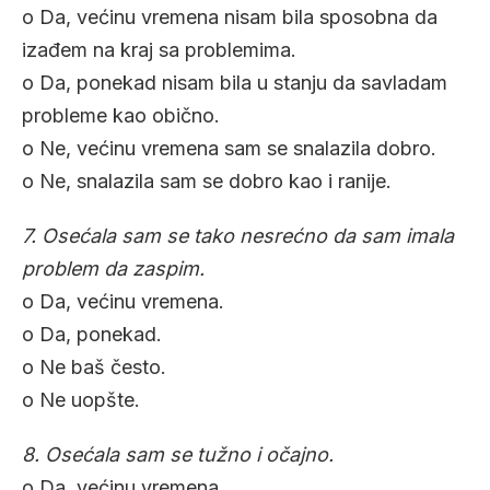
o Da, većinu vremena nisam bila sposobna da
izađem na kraj sa problemima.
o Da, ponekad nisam bila u stanju da savladam
probleme kao obično.
o Ne, većinu vremena sam se snalazila dobro.
o Ne, snalazila sam se dobro kao i ranije.
7. Osećala sam se tako nesrećno da sam imala
problem da zaspim.
o Da, većinu vremena.
o Da, ponekad.
o Ne baš često.
o Ne uopšte.
8. Osećala sam se tužno i očajno.
o Da, većinu vremena.