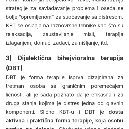
strategije za savladavanje problema i oseća se
bolje “opremljenom” za suočavanje sa distresom.
KBT se oslanja na raznovrsne tehnike kao što su
relaksacija, zaustavljanje misli, terapija
izlaganjem, domaći zadaci, zamišljanje, itd.
3) Dijalektična bihejvioralna terapija
(DBT)
DBT je forma terapije isprva dizajnirana za
tretman osoba sa graničnim poremećajem
ličnosti, ali je sada poznato da je efikasna i za
druga stanja kojima je distres jedna od glavnih
komponenti. Slično KBT-u i DBT je
dosta
aktivna i praktična forma terapije, koja osobu