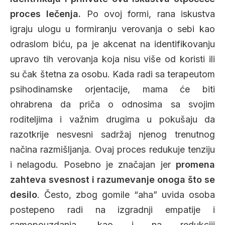
proces lečenja.
Po ovoj formi, rana iskustva
igraju ulogu u formiranju verovanja o sebi kao
odraslom biću, pa je akcenat na identifikovanju
upravo tih verovanja koja nisu više od koristi ili
su čak štetna za osobu. Kada radi sa terapeutom
psihodinamske orjentacije, mama će biti
ohrabrena da priča o odnosima sa svojim
roditeljima i važnim drugima u pokušaju da
razotkrije nesvesni sadržaj njenog trenutnog
načina razmišljanja. Ovaj proces redukuje tenziju
i nelagodu. Posebno je značajan jer
promena
zahteva svesnost i razumevanje onoga što se
desilo
. Često, zbog gomile “aha” uvida osoba
postepeno radi na izgradnji empatije i
samopouzdanja, kao i na redukciji