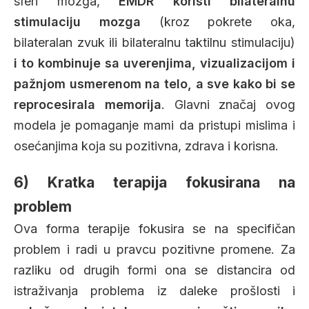
sferi mozga,
EMDR koristi bilateralnu
stimulaciju mozga
(kroz pokrete oka,
bilateralan zvuk ili bilateralnu taktilnu stimulaciju)
i to kombinuje sa uverenjima, vizualizacijom i
pažnjom usmerenom na telo, a sve kako bi se
reprocesirala memorija
. Glavni značaj ovog
modela je pomaganje mami da pristupi mislima i
osećanjima koja su pozitivna, zdrava i korisna.
6) Kratka terapija fokusirana na
problem
Ova forma terapije fokusira se na specifičan
problem i radi u pravcu pozitivne promene. Za
razliku od drugih formi ona se distancira od
istraživanja problema iz daleke prošlosti i