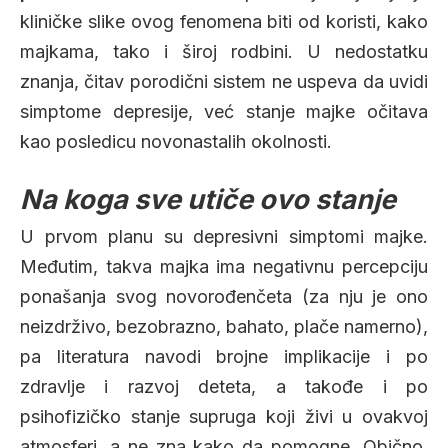
kliničke slike ovog fenomena biti od koristi, kako
majkama, tako i široj rodbini. U nedostatku
znanja, čitav porodični sistem ne uspeva da uvidi
simptome depresije, već stanje majke očitava
kao posledicu novonastalih okolnosti.
Na koga sve utiče ovo stanje
U prvom planu su depresivni simptomi majke.
Međutim, takva majka ima negativnu percepciju
ponašanja svog novorođenčeta (za nju je ono
neizdrživo, bezobrazno, bahato, plače namerno),
pa literatura navodi brojne implikacije i po
zdravlje i razvoj deteta, a takođe i po
psihofizičko stanje supruga koji živi u ovakvoj
atmosferi, a ne zna kako da pomogne. Obično,