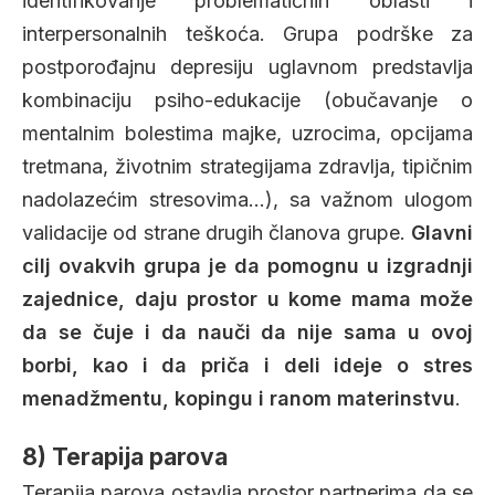
identifikovanje problematičnih oblasti i
interpersonalnih teškoća. Grupa podrške za
postporođajnu depresiju uglavnom predstavlja
kombinaciju psiho-edukacije (obučavanje o
mentalnim bolestima majke, uzrocima, opcijama
tretmana, životnim strategijama zdravlja, tipičnim
nadolazećim stresovima…), sa važnom ulogom
validacije od strane drugih članova grupe.
Glavni
cilj ovakvih grupa je da pomognu u izgradnji
zajednice, daju prostor u kome mama može
da se čuje i da nauči da nije sama u ovoj
borbi, kao i da priča i deli ideje o stres
menadžmentu, kopingu i ranom materinstvu
.
8) Terapija parova
Terapija parova ostavlja prostor partnerima da se