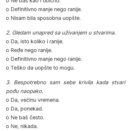
o Ne baš kao i obično.
o Definitivno manje nego ranije.
o Nisam bila sposobna uopšte.
2. Gledam unapred sa uživanjem u stvarima.
o Da, isto koliko i ranije.
o Ređe nego ranije.
o Definitivno manje nego ranije.
o Teško da uopšte to mogu.
3. Bespotrebno sam sebe krivila kada stvari
pođu naopako.
o Da, većinu vremena.
o Da, ponekad.
o Ne baš često.
o Ne, nikada.