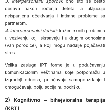
3. interpersonalni sporovi:
ono što se često
dešava nakon rođenja deteta, a uključuje
neispunjena očekivanja i intimne probleme sa
partnerom.
4. interpersonalni deficiti:
traženje onih problema
u vezivanju koji iskrsavaju i u drugim odnosima
(van porodice), a koji mogu nadalje pojačavati
stres.
Velika zasluga IPT forme je u podučavanju
komunikacionim veštinama koje potpomažu u
izgradnji odnosa, pojačavaju samopouzdanje i
omogućavaju bolju socijalnu podršku.
2) Kognitivno – bihejvioralna terapija
(KBT)