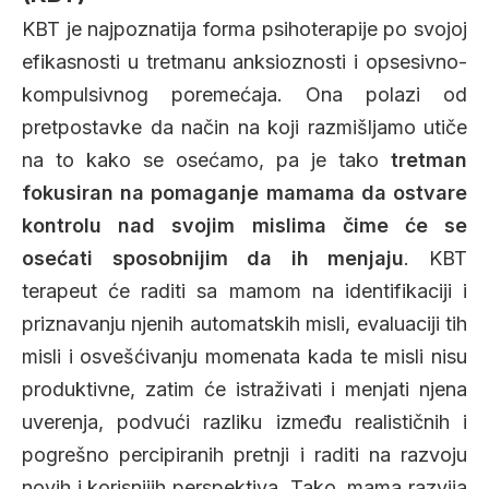
KBT je najpoznatija forma psihoterapije po svojoj
efikasnosti u tretmanu anksioznosti i opsesivno-
kompulsivnog poremećaja. Ona polazi od
pretpostavke da način na koji razmišljamo utiče
na to kako se osećamo, pa je tako
tretman
fokusiran na pomaganje mamama da ostvare
kontrolu nad svojim mislima čime će se
osećati sposobnijim da ih menjaju
. KBT
terapeut će raditi sa mamom na identifikaciji i
priznavanju njenih automatskih misli, evaluaciji tih
misli i osvešćivanju momenata kada te misli nisu
produktivne, zatim će istraživati i menjati njena
uverenja, podvući razliku između realističnih i
pogrešno percipiranih pretnji i raditi na razvoju
novih i korisnijih perspektiva. Tako, mama razvija