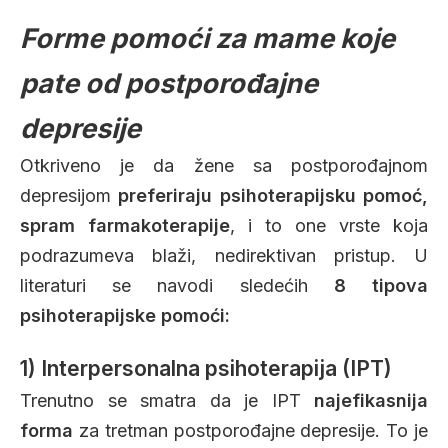
Forme pomoći za mame koje
pate od postporođajne
depresije
Otkriveno je da žene sa postporođajnom
depresijom
preferiraju psihoterapijsku pomoć,
spram farmakoterapije
, i to one vrste koja
podrazumeva blaži, nedirektivan pristup. U
literaturi se navodi sledećih
8 tipova
psihoterapijske pomoći:
1) Interpersonalna psihoterapija (IPT)
Trenutno se smatra da je IPT
najefikasnija
forma
za tretman postporođajne depresije. To je