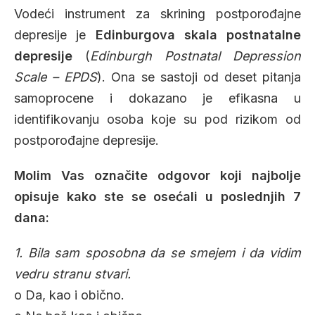
Vodeći instrument za skrining postporođajne
depresije je
Edinburgova skala postnatalne
depresije
(
Edinburgh Postnatal Depression
Scale – EPDS
). Ona se sastoji od deset pitanja
samoprocene i dokazano je efikasna u
identifikovanju osoba koje su pod rizikom od
postporođajne depresije.
Molim Vas označite odgovor koji najbolje
opisuje kako ste se osećali u poslednjih 7
dana:
1. Bila sam sposobna da se smejem i da vidim
vedru stranu stvari.
o Da, kao i obično.