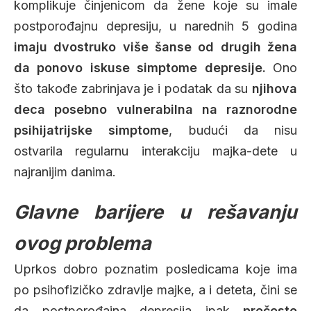
komplikuje činjenicom da žene koje su imale
postporođajnu depresiju, u narednih 5 godina
imaju dvostruko više šanse od drugih žena
da ponovo iskuse simptome depresije.
Ono
što takođe zabrinjava je i podatak da su
njihova
deca posebno vulnerabilna na raznorodne
psihijatrijske simptome
, budući da nisu
ostvarila regularnu interakciju majka-dete u
najranijim danima.
Glavne barijere u rešavanju
ovog problema
Uprkos dobro poznatim posledicama koje ima
po psihofizičko zdravlje majke, a i deteta, čini se
da postporođajna depresija ipak
prečesto