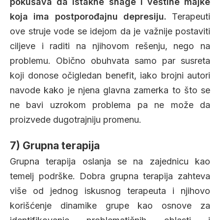
pokušava da istakne snage i veštine majke
koja ima postporođajnu depresiju.
Terapeuti
ove struje vode se idejom da je važnije postaviti
ciljeve i raditi na njihovom rešenju, nego na
problemu. Obično obuhvata samo par susreta
koji donose očigledan benefit, iako brojni autori
navode kako je njena glavna zamerka to što se
ne bavi uzrokom problema pa ne može da
proizvede dugotrajniju promenu.
7) Grupna terapija
Grupna terapija oslanja se na zajednicu kao
temelj podrške. Dobra grupna terapija zahteva
više od jednog iskusnog terapeuta i njihovo
korišćenje dinamike grupe kao osnove za