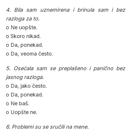
4. Bila sam uznemirena i brinula sam i bez
razloga za to.
o Ne uopšte.
o Skoro nikad.
o Da, ponekad.
o Da, veoma često.
5. Osećala sam se preplašeno i panično bez
jasnog razloga.
o Da, jako često.
o Da, ponekad.
o Ne baš.
o Uopšte ne.
6. Problemi su se sručili na mene.