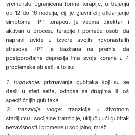
vremenski ograničena forma terapije, u trajanju
od 12 do 16 nedelja, čiji je glavni cilj otklanjanje
simptoma. IPT terapeut je veoma direktan i
aktivan u procesu terapije i pomaže osobi da
napravi uvide u izvore svojih novonastalih
stresova. IPT je bazirana na premisi da
postporođajna depresija ima svoje korene u 4
problemske oblasti, a to su:
1. tugovanje:
priznavanje gubitaka koji su se
desili u sferi selfa, odnosa sa drugima ili još
specifičnijih gubitaka.
2. tranzicije uloge:
tranzicije u životnom
stadijumu i socijalne tranzicije, uključujući gubitak
nezavisnosti i promene u socijalnoj mreži.