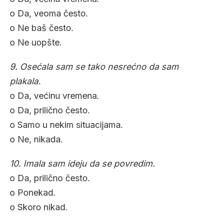
o Da, veoma često.
o Ne baš često.
o Ne uopšte.
9. Osećala sam se tako nesrećno da sam
plakala.
o Da, većinu vremena.
o Da, prilično često.
o Samo u nekim situacijama.
o Ne, nikada.
10. Imala sam ideju da se povredim.
o Da, prilično često.
o Ponekad.
o Skoro nikad.