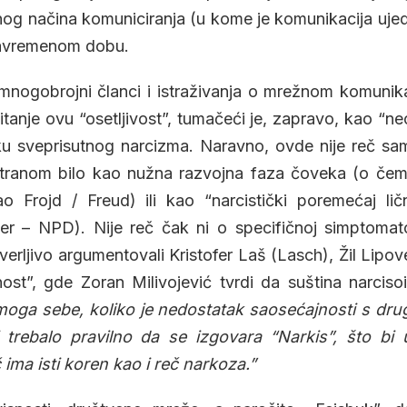
g načina komuniciranja (u kome je komunikacija ujedn
 savremenom dobu.
nogobrojni članci i istraživanja o mrežnom komunik
itanje ovu “osetljivost”, tumačeći je, zapravo, kao “neo
ku sveprisutnog narcizma. Naravno, ovde nije reč sa
tranom bilo kao nužna razvojna faza čoveka (o čem
 Frojd / Freud) ili kao “narcistički poremećaj ličn
der – NPD). Nije reč čak ni o specifičnoj simptomat
erljivo argumentovali Kristofer Laš (Lasch), Žil Lipove
ost”, gde Zoran Milivojević tvrdi da suština narciso
moga sebe, koliko je nedostatak saosećajnosti s dru
 trebalo pravilno da se izgovara “Narkis”, što bi
eč ima isti koren kao i reč narkoza.”