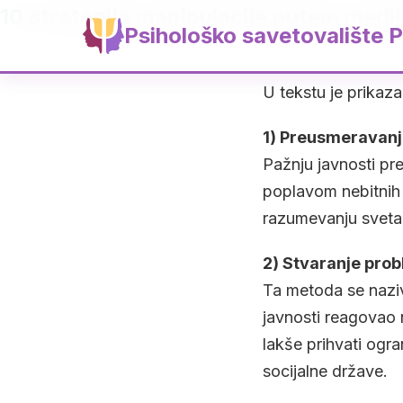
10 strategija manipulacije putem medi
Psihološko savetovalište P
U tekstu je prikaza
1) Preusmeravanj
Pažnju javnosti pr
poplavom nebitnih i
razumevanju sveta
2) Stvaranje pro
Ta metoda se naziv
javnosti reagovao n
lakše prihvati ogr
socijalne države.