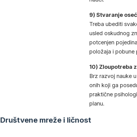
9) Stvaranje oseć
Treba ubediti svak
usled oskudnog zna
potcenjen pojedina
položaja i pobune
10) Zloupotreba 
Brz razvoj nauke u
onih koji ga posedu
praktične psiholog
planu.
Društvene mreže i ličnost