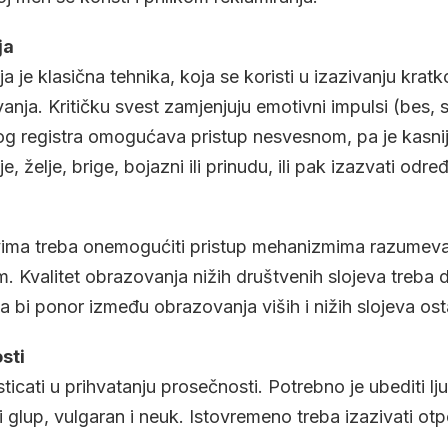
ja
 je klasična tehnika, koja se koristi u izazivanju kratk
ja. Kritičku svest zamjenjuju emotivni impulsi (bes, st
g registra omogućava pristup nesvesnom, pa je kasn
e, želje, brige, bojazni ili prinudu, ili pak izazvati od
evima treba onemogućiti pristup mehanizmima razumeva
. Kvalitet obrazovanja nižih društvenih slojeva treba d
da bi ponor između obrazovanja viših i nižih slojeva os
sti
icati u prihvatanju prosečnosti. Potrebno je ubediti lju
i glup, vulgaran i neuk. Istovremeno treba izazivati otp