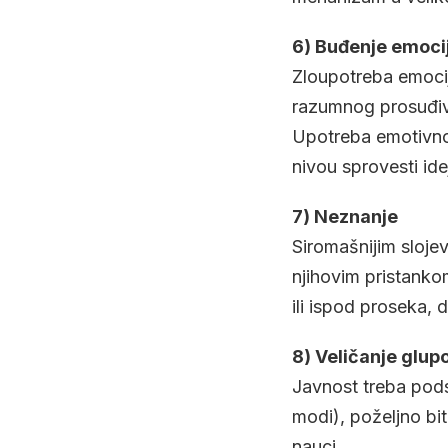
6) Buđenje emoci
Zloupotreba emocija
razumnog prosuđivan
Upotreba emotivno
nivou sprovesti idej
7) Neznanje
Siromašnijim sloj
njihovim pristankom
ili ispod proseka, 
8) Veličanje glupo
Javnost treba podst
modi), poželjno bit
nauci.