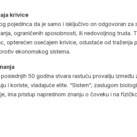
aja krivice
og pojedinca da je samo i isključivo on odgovoran za
nja, ograničenih sposobnosti, ili nedovoljnog truda. T
c, opterećen osećajem krivice, odustaće od traženja 
 protiv ekonomskog sistema.
znanja
 poslednjih 50 godina stvara rastuću provaliju između z
ju i koriste, vladajuće elite. “Sistem”, zaslugom biologi
ije, ima pristup naprednom znanju o čoveku i na fizičk