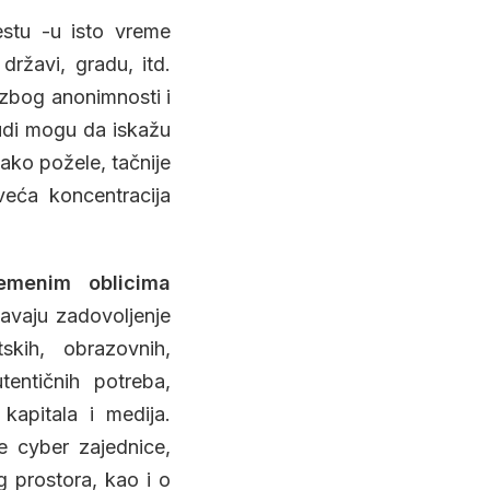
estu -u isto vreme
ržavi, gradu, itd.
 zbog anonimnosti i
judi mogu da iskažu
ako požele, tačnije
 veća koncentracija
emenim oblicima
avaju zadovoljenje
tskih, obrazovnih,
entičnih potreba,
kapitala i medija.
e cyber zajednice,
g prostora, kao i o