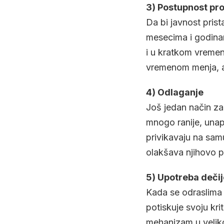
3) Postupnost p
Da bi javnost prist
mesecima i godinam
i u kratkom vremen
vremenom menja, a
4) Odlaganje
Još jedan način za
mnogo ranije, unap
privikavaju na sam
olakšava njihovo p
5) Upotreba dečij
Kada se odraslima 
potiskuje svoju kri
mehanizam u velikoj