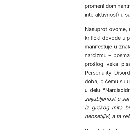
promeni dominantno
interaktivnost) u
Nasuprot ovome, m
kritički dovode u p
manifestuje u zna
narcizmu – posma
prošlog veka pisao
Personality Disor
doba, o čemu su uv
u delu “Narcisoidn
zaljubljenost u sa
iz grčkog mita bi
neosetljivi, a ta r