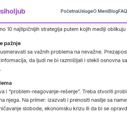
ja
siholjub
Početna
Usluge
O Meni
Blog
FA
no 10 najtipičnijih strategija putem kojih mediji oblikuj
e pažnje
eusmeravati sa važnih problema na nevažne. Prezaposli
nformacija, da ljudi ne bi razmišljali i stekli osnovna s
.
blema
a i “problem-reagovanje-rešenje”. Treba stvoriti prob
a njega. Na primer: izazvati i prenositi nasilje sa nam
aničavanje slobode, ekonomsku krizu ili da bi se opravd