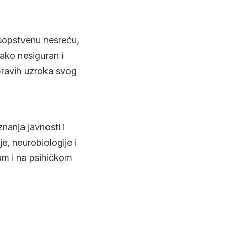
 sopstvenu nesreću,
ako nesiguran i
pravih uzroka svog
nanja javnosti i
je, neurobiologije i
om i na psihičkom