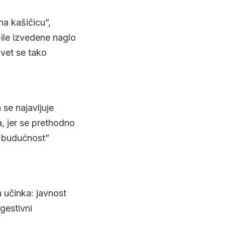
na kašičicu”,
ile izvedene naglo
vet se tako
se najavljuje
, jer se prethodno
u budućnost”
 učinka: javnost
ugestivni