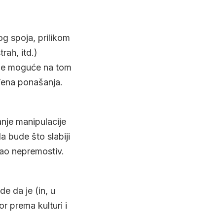
og spoja, prilikom
rah, itd.)
ije moguće na tom
ređena ponašanja.
nje manipulacije
a bude što slabiji
tao nepremostiv.
de da je (in, u
or prema kulturi i