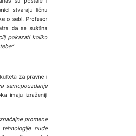
danas su postale i
ici stvaraju ličnu
ke o sebi. Profesor
atra da se suština
 cilj pokazati koliko
tebe”.
kulteta za pravne i
ava samopouzdanje
a imaju izraženiji
u značajne promene
e tehnologije nude