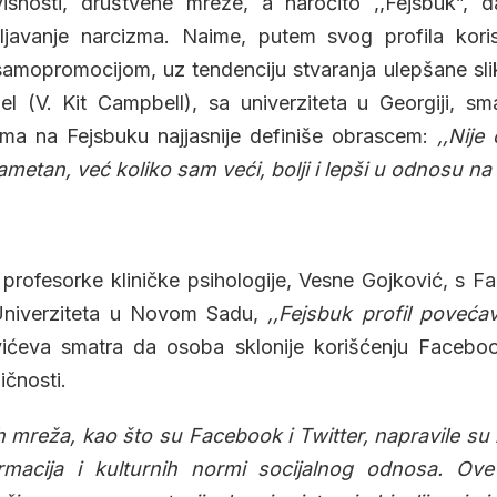
isnosti, društvene mreže, a naročito ,,Fejsbuk”, 
ljavanje narcizma. Naime, putem svog profila korisn
 samopromocijom, uz tendenciju stvaranja ulepšane sli
el (V. Kit Campbell), sa univerziteta u Georgiji, sm
izma na Fejsbuku najjasnije definiše obrascem:
,,Nije
ametan, već koliko sam veći, bolji i lepši u odnosu na 
 profesorke kliničke psihologije, Vesne Gojković, s Fa
 Univerziteta u Novom Sadu,
,,Fejsbuk profil poveć
vićeva smatra da osoba sklonije korišćenju Facebook
ičnosti.
h mreža, kao što su Facebook i Twitter, napravile s
formacija i kulturnih normi socijalnog odnosa. Ov