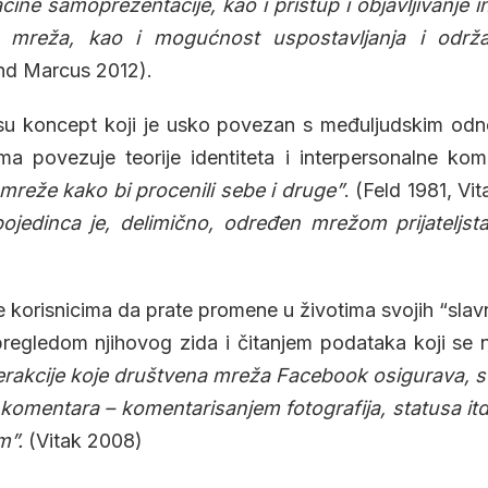
ine samoprezentacije, kao i pristup i objavljivanje i
h mreža, kao i mogućnost uspostavljanja i održ
d Marcus 2012).
u koncept koji je usko povezan s međuljudskim odno
a povezuje teorije identiteta i interpersonalne kom
mreže kako bi procenili sebe i druge”
. (Feld 1981, Vi
 pojedinca je, delimično, određen mrežom prijateljs
korisnicima da prate promene u životima svojih “slavnih
, pregledom njihovog zida i čitanjem podataka koji se
terakcije koje društvena mreža Facebook osigurava, s
komentara – komentarisanjem fotografija, statusa itd
m”.
(Vitak 2008)