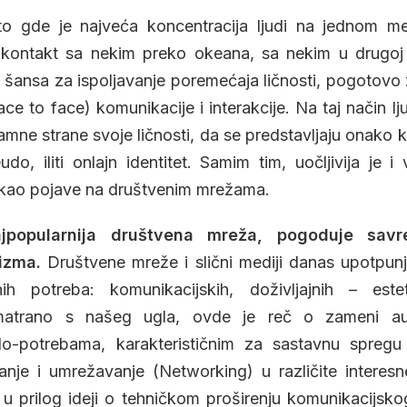
to gde je najveća koncentracija ljudi na jednom m
kontakt sa nekim preko okeana, sa nekim u drugoj d
 šansa za ispoljavanje poremećaja ličnosti, pogotovo
ce to face) komunikacije i interakcije. Na taj način l
amne strane svoje ličnosti, da se predstavljaju onako k
do, iliti onlajn identitet. Samim tim, uočljivija je i
a kao pojave na društvenim mrežama.
ajpopularnija društvena mreža, pogoduje savr
izma.
Društvene mreže i slični mediji danas upotpunj
ih potreba: komunikacijskih, doživljajnih – este
omatrano s našeg ugla, ovde je reč o zameni aut
-potrebama, karakterističnim za sastavnu spregu 
nje i umrežavanje (Networking) u različite interesn
u prilog ideji o tehničkom proširenju komunikacijsko