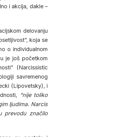
o i akcija, dakle –
acijskom delovanju
setljivost”, koja se
mo o individualnom
u je još početkom
osti” (Narcissistic
ologiji savremenog
cki (Lipovetsky), i
idnosti,
“nije toliko
gim ljudima. Narcis
 u prevodu značilo