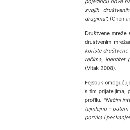
pojedincu nove nač
svojih društveni
drugima”.
(Chen an
Društvene mreže s
društvenim mrežam
koriste društvene 
rečima, identitet
(Vitak 2008).
Fejsbuk omogućuje 
s tim prijateljima
profilu.
“Načini in
tajmlajnu – putem 
poruka i peckanje