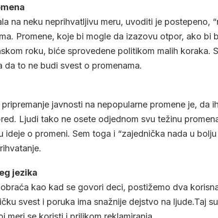
romena
ala na neku neprihvatljivu meru, uvoditi je postepeno, “
a. Promene, koje bi mogle da izazovu otpor, ako bi b
skom roku, biće sprovedene politikom malih koraka. S
 da to ne budi svest o promenama.
 pripremanje javnosti na nepopularne promene je, da ih 
red. Ljudi tako ne osete odjednom svu težinu promena
u ideje o promeni. Sem toga i “zajednička nada u bolj
rihvatanje.
eg jezika
obraća kao kad se govori deci, postižemo dva korisna
tičku svest i poruka ima snažnije dejstvo na ljude.Taj s
 meri se koristi i prilikom reklamiranja.