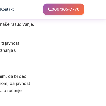
Q
Kontakt
069/305-7770
u naše rasuđivanje:
ti javnost
aznanja u
lem, da bi deo
erom, da javnost
alo rušenje