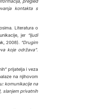
nformacija, pregled
avanja kontakta s
sima. Literatura o
unikacije, jer
“ljudi
tak, 2008).
“Drugim
tava koje održava”
.
” prijatelja i veza
 nalaze na njihovom
u: komunikacije na
, slanjem privatnih