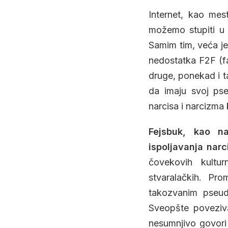
Internet, kao mes
možemo stupiti u 
Samim tim, veća je
nedostatka F2F (fa
druge, ponekad i t
da imaju svoj pseu
narcisa i narcizm
Fejsbuk, kao n
ispoljavanja narc
čovekovih kulturn
stvaralačkih. Pr
takozvanim pseudo
Sveopšte poveziva
nesumnjivo govori 