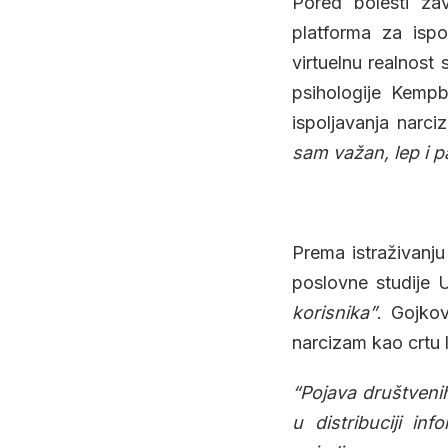
Pored bolesti zav
platforma za ispo
virtuelnu realnost
psihologije Kempb
ispoljavanja narc
sam važan, lep i p
Prema istraživanju
poslovne studije
korisnika”
. Gojko
narcizam kao crtu l
“Pojava društveni
u distribuciji in