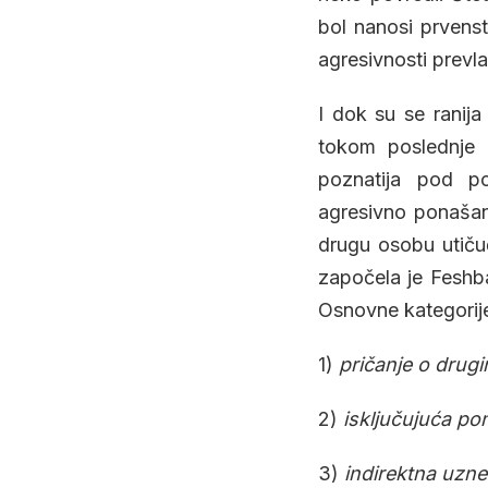
bol nanosi prvenst
agresivnosti prevla
I dok su se ranija
tokom poslednje d
poznatija pod 
agresivno ponašanj
drugu osobu utičuć
započela je Feshbac
Osnovne kategorije
1)
pričanje o drug
2)
isključujuća po
3)
indirektna uzne