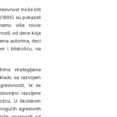
gresivnost može biti
 (1995) su pokazali
natno više nivoe
enost) od dece koja
rema autorima, deci
em i bliskošću, na
rima strategijama
skladu sa razvojem
agresivnosti, te se
ovoljno razvijene
vnošću. U školskom
mogućih agresivnih
zlaže opasnosti od