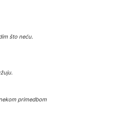
adim što neću.
žuju.
am nekom primedbom