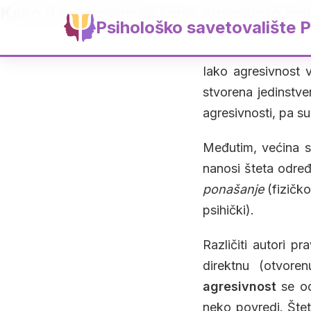
Kako da prepoznaš rano agresivno po
Psihološko savetovalište P
Iako agresivnost v
stvorena jedinstve
agresivnosti, pa su
Međutim, većina s
nanosi šteta određ
ponašanje
(fizičko
psihički).
Različiti autori p
direktnu (otvoren
agresivnost
se od
neko povredi. Šteta