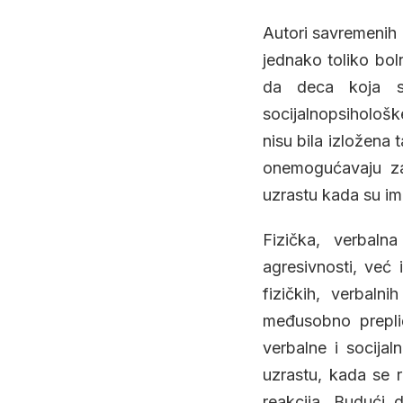
Autori savremenih i
jednako toliko bol
da deca koja su
socijalnopsihološk
nisu bila izložena
onemogućavaju zad
uzrastu kada su im 
Fizička, verbaln
agresivnosti, već
fizičkih, verbalni
međusobno prepli
verbalne i socija
uzrastu, kada se 
reakcija. Budući 