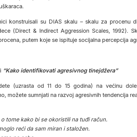
uškaraca.
nici konstruisali su DIAS skalu – skalu za procenu di
dece (Direct & Indirect Aggression Scales, 1992). Sk
rocena, putem koje se ispituje socijalna percepcija ag
li
“Kako identifikovati agresivnog tinejdžera”
dete (uzrasta od 11 do 15 godina) na većinu dole 
o, možete sumnjati na razvoj agresivnih tendencija re
 tome kako bi se okoristili na tuđi račun.
oglo reći da sam miran i staložen.