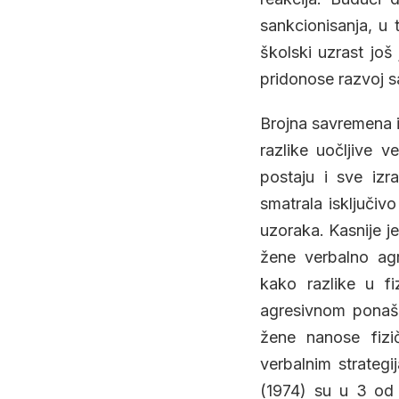
sankcionisanja, u 
školski uzrast jo
pridonose razvoj sa
Brojna savremena i
razlike uočljive 
postaju i sve izr
smatrala isključi
uzoraka. Kasnije je
žene verbalno agr
kako razlike u fiz
agresivnom ponaša
žene nanose fizi
verbalnim strateg
(1974) su u 3 od 