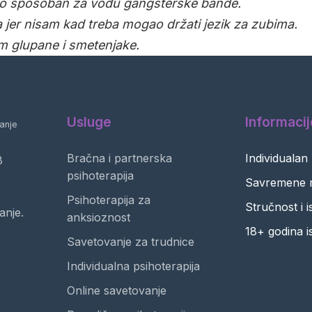
io sposoban za vođu gangsterske bande.
 jer nisam kad treba mogao držati jezik za zubima.
m glupane i smetenjake.
Usluge
Informacij
anje
Bračna i partnerska
Individualan
8
psihoterapija
Savremene 
Psihoterapija za
Stručnost i 
anje.
anksioznost
18+ godina i
Savetovanje za trudnice
Individualna psihoterapija
Online savetovanje