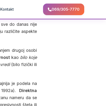
Q
Kontakt
069/305-7770
, sve do danas nije
u različite aspekte
anjem drugoj osobi
vnost
kao
bilo koje
vredi
(bilo fizički ili
ajnija je podela na
, 1992a).
Direktna
zanu nameru da se
resivnosti šteta ili