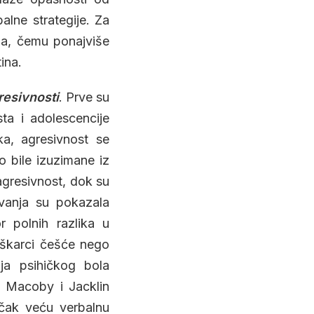
alne strategije. Za
ja, čemu ponajviše
ina.
resivnosti
. Prve su
ta i adolescencije
ka, agresivnost se
 bile izuzimane iz
 agresivnost, dok su
ivanja su pokazala
or polnih razlika u
uškarci češće nego
ja psihičkog bola
, Macoby i Jacklin
 čak veću verbalnu