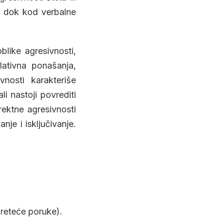
), dok kod verbalne
blike agresivnosti,
lativna ponašanja,
vnosti karakteriše
i nastoji povrediti
rektne agresivnosti
nje i isključivanje.
preteće poruke).