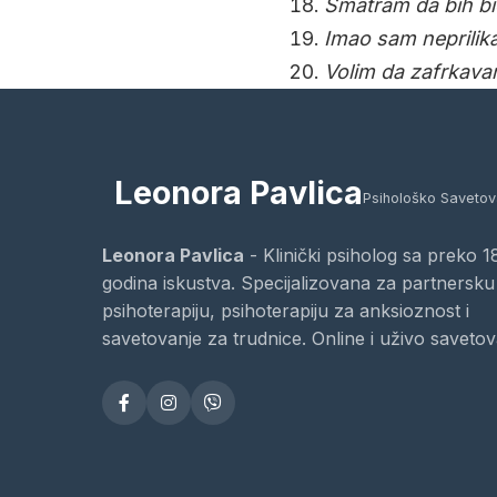
Smatram da bih b
Imao sam neprilika
Volim da zafrkava
Leonora Pavlica
Psihološko Savetov
Leonora Pavlica
- Klinički psiholog sa preko 1
godina iskustva. Specijalizovana za partnersku
psihoterapiju, psihoterapiju za anksioznost i
savetovanje za trudnice. Online i uživo savetov