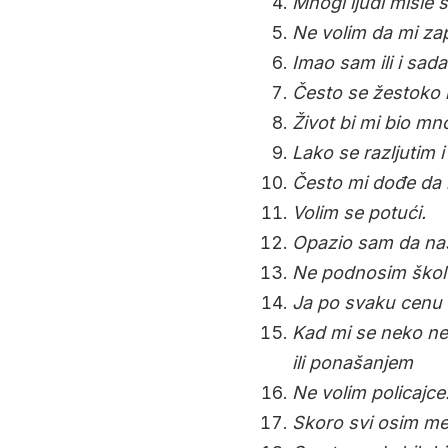
Mnogi ljudi misle
Ne volim da mi za
Imao sam ili i sad
Često se žestoko 
Život bi mi bio mno
Lako se razljutim 
Često mi dođe da
Volim se potući.
Opazio sam da nas
Ne podnosim škol
Ja po svaku cenu 
Kad mi se neko ne
ili ponašanjem
Ne volim policajce
Skoro svi osim me