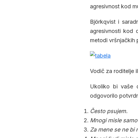
agresivnost kod m
Björkqvist i sarad
agresivnosti kod 
metodi vršnjačkih p
Vodič za roditelje i
Ukoliko bi vaše 
odgovorilo potvrdn
Često psujem.
Mnogi misle samo o
Za mene se ne bi m