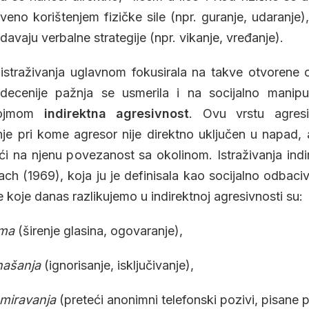
veno korištenjem fizičke sile (npr. guranje, udaranje
davaju verbalne strategije (npr. vikanje, vređanje).
 istraživanja uglavnom fokusirala na takve otvorene o
ecenije pažnja se usmerila i na socijalno manipu
pojmom
indirektna agresivnost
. Ovu vrstu agresi
e pri kome agresor nije direktno uključen u napad, al
i na njenu povezanost sa okolinom. Istraživanja indi
h (1969), koja ju je definisala kao socijalno odbaciva
 koje danas razlikujemo u indirektnoj agresivnosti su:
ima
(širenje glasina, ogovaranje),
našanja
(ignorisanje, isključivanje),
miravanja
(preteći anonimni telefonski pozivi, pisane 