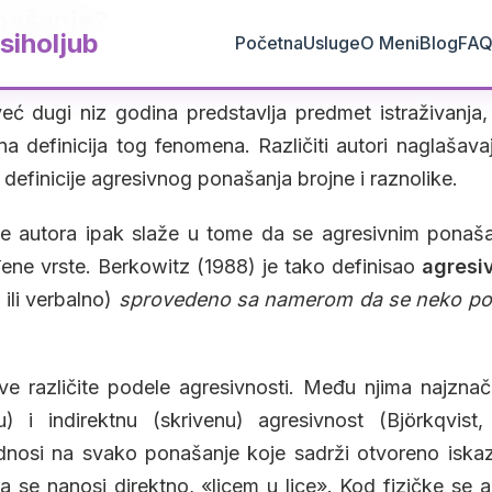
našanje?
siholjub
Početna
Usluge
O Meni
Blog
FA
eć dugi niz godina predstavlja predmet istraživanja
na definicija tog fenomena. Različiti autori naglašavaj
 definicije agresivnog ponašanja brojne i raznolike.
e autora ipak slaže u tome da se agresivnim ponaš
ene vrste. Berkowitz (1988) je tako definisao
agresi
 ili verbalno)
sprovedeno sa namerom da se neko po
rave različite podele agresivnosti. Među njima najznač
u) i indirektnu (skrivenu) agresivnost (Björkqvist
nosi na svako ponašanje koje sadrži otvoreno iska
 se nanosi direktno, «licem u lice». Kod fizičke se ag