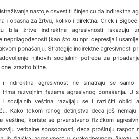
straživanja nastoje osvestiti činjenicu da indirektna a
na i opasna za žrtvu, koliko i direktna. Crick i Bigbee
 bila žrtve indirektne agresivnosti iskazuju z
e neprilagođenosti (kao što su npr. depresija i usamlj
 takvom ponašanju. Strategije indirektne agresivnosti p
ovoljenje njihovih socijalnih potreba za pripadanj
one izrazito bitne.
a i indirektna agresivnost ne smatraju se samo t
 i trima razvojnim fazama agresivnog ponašanja. U 
h i socijalnih veština razvijaju se i različiti oblici 
ću. Kako tokom ranog detinjstva deca još nemaju d
lne veštine, koriste se prvenstveno fizičkom agresi
razviju verbalne sposobnosti, deca proširuju raspon 
da ih fizička agresivnost u svakodnevnom životu i