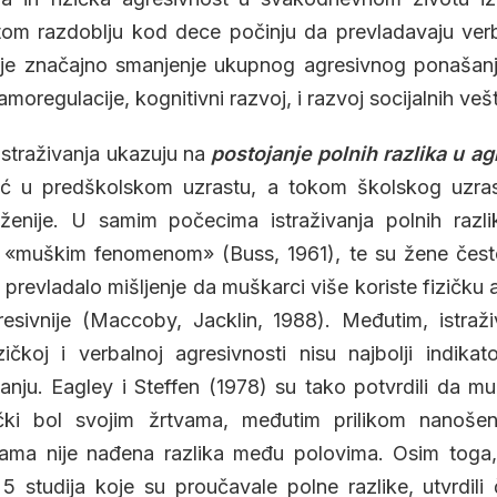
tom razdoblju kod dece počinju da prevladavaju verb
š je značajno smanjenje ukupnog agresivnog ponašan
moregulacije, kognitivni razvoj, i razvoj socijalnih vešt
straživanja ukazuju na
postojanje polnih razlika u ag
već u predškolskom uzrastu, a tokom školskog uzras
aženije. U samim počecima istraživanja polnih razli
vo «muškim fenomenom» (Buss, 1961), te su žene često
 prevladalo mišljenje da muškarci više koriste fizičku
esivnije (Maccoby, Jacklin, 1988). Međutim, istraž
ičkoj i verbalnoj agresivnosti nisu najbolji indikat
nju. Eagley i Steffen (1978) su tako potvrdili da m
čki bol svojim žrtvama, međutim prilikom nanošen
ijama nije nađena razlika među polovima. Osim toga
5 studija koje su proučavale polne razlike, utvrdili