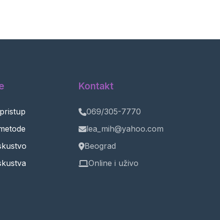
e
Kontakt
 pristup
069/305-7770
metode
lea_mih@yahoo.com
iskustvo
Beograd
skustva
Online i uživo