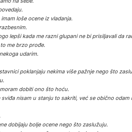
 samo na sebe.
povedaju.
a imam loše ocene iz vladanja.
razbesnim.
go lepši kada me razni glupani ne bi prisiljavali da r
i to me brzo prođe.
 nekoga udarim.
tavnici poklanjaju nekima više pažnje nego što zaslu
u.
moram dobiti ono što hoću.
 sviđa nisam u stanju to sakriti, već se obično od
.
ne dobijaju bolje ocene nego što zaslužuju.