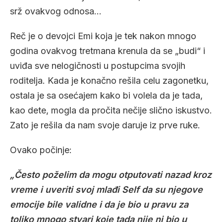
srž ovakvog odnosa…
Reč je o devojci Emi koja je tek nakon mnogo
godina ovakvog tretmana krenula da se „budi“ i
uviđa sve nelogičnosti u postupcima svojih
roditelja. Kada je konačno rešila celu zagonetku,
ostala je sa osećajem kako bi volela da je tada,
kao dete, mogla da pročita nečije slično iskustvo.
Zato je rešila da nam svoje daruje iz prve ruke.
Ovako počinje:
„Često poželim da mogu otputovati nazad kroz
vreme i uveriti svoj mlađi Self da su njegove
emocije bile validne i da je bio u pravu za
toliko mnogo stvari koje tada nije ni bio u