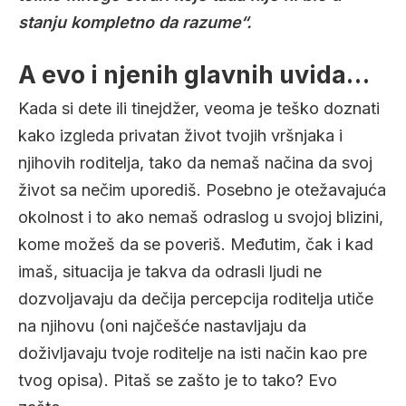
stanju kompletno da razume“.
A evo i njenih glavnih uvida…
Kada si dete ili tinejdžer, veoma je teško doznati
kako izgleda privatan život tvojih vršnjaka i
njihovih roditelja, tako da nemaš načina da svoj
život sa nečim uporediš. Posebno je otežavajuća
okolnost i to ako nemaš odraslog u svojoj blizini,
kome možeš da se poveriš. Međutim, čak i kad
imaš, situacija je takva da odrasli ljudi ne
dozvoljavaju da dečija percepcija roditelja utiče
na njihovu (oni najčešće nastavljaju da
doživljavaju tvoje roditelje na isti način kao pre
tvog opisa). Pitaš se zašto je to tako? Evo