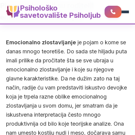
Pismo svima čiji su roditelji
Psihološko
savetovalište Psiholjub
emocionalni zlostavljači
Emocionalno zlostavljanje
je pojam o kome se
danas mnogo teoretiše. Do sada ste hiljadu puta
imali prilike da pročitate šta se sve ubraja u
emocionalno zlostavljanje i koje su njegove
glavne karakteristike. Da ne dužim zato na taj
način, radije ću vam predstaviti iskustvo devojke
koja je trpela razne oblike emocionalnog
zlostavljanja u svom domu, jer smatram da je
iskustvena interpretacija često mnogo
produktivnija od bilo koje teorijske analize. Ona
nam umesto kostiju nudi i meso, dočarava samu