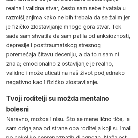
realna i validna stvar, često sam sebe hvatala u
razmišljanjima kako ne bih trebala da se žalim jer
je fizičko zlostavljanje mnogo gora stvar. Tek
sada sam shvatila da sam patila od anksioznosti,
depresije i posttraumatskog stresnog
poremećaja čitavu deceniju, a da to nisam ni
znala; emocionalno zlostavljanje je realno,
validno i može uticati na naš život podjednako
negativno kao i fizičko zlostavljanje.
Tvoji roditelji su možda mentalno
bolesni
Naravno, možda i nisu. Što se mene lično tiče, ja
sam odgajana od strane oba roditelja koji su imali
po nekoliko neprepoznatih dijagnoza. Nažalost,