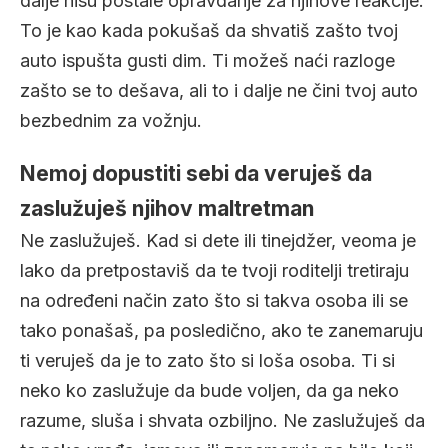
dalje nisu postale opravdanje za njihove reakcije.
To je kao kada pokušaš da shvatiš zašto tvoj
auto ispušta gusti dim. Ti možeš naći razloge
zašto se to dešava, ali to i dalje ne čini tvoj auto
bezbednim za vožnju.
Nemoj dopustiti sebi da veruješ da
zaslužuješ njihov maltretman
Ne zaslužuješ. Kad si dete ili tinejdžer, veoma je
lako da pretpostaviš da te tvoji roditelji tretiraju
na određeni način zato što si takva osoba ili se
tako ponašaš, pa posledično, ako te zanemaruju
ti veruješ da je to zato što si loša osoba. Ti si
neko ko zaslužuje da bude voljen, da ga neko
razume, sluša i shvata ozbiljno. Ne zaslužuješ da