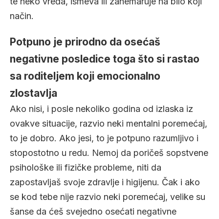
te neko vređa, ismeva ili zanemaruje na bilo koji
način.
Potpuno je prirodno da osećaš
negativne posledice toga što si rastao
sa roditeljem koji emocionalno
zlostavlja
Ako nisi, i posle nekoliko godina od izlaska iz
ovakve situacije, razvio neki mentalni poremećaj,
to je dobro. Ako jesi, to je potpuno razumljivo i
stopostotno u redu. Nemoj da poričeš sopstvene
psihološke ili fizičke probleme, niti da
zapostavljaš svoje zdravlje i higijenu. Čak i ako
se kod tebe nije razvio neki poremećaj, velike su
šanse da ćeš svejedno osećati negativne