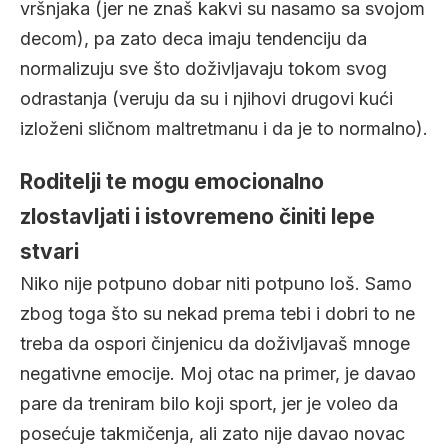
vršnjaka (jer ne znaš kakvi su nasamo sa svojom
decom), pa zato deca imaju tendenciju da
normalizuju sve što doživljavaju tokom svog
odrastanja (veruju da su i njihovi drugovi kući
izloženi sličnom maltretmanu i da je to normalno).
Roditelji te mogu emocionalno
zlostavljati i istovremeno činiti lepe
stvari
Niko nije potpuno dobar niti potpuno loš. Samo
zbog toga što su nekad prema tebi i dobri to ne
treba da ospori činjenicu da doživljavaš mnoge
negativne emocije. Moj otac na primer, je davao
pare da treniram bilo koji sport, jer je voleo da
posećuje takmičenja, ali zato nije davao novac