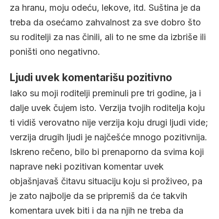
za hranu, moju odeću, lekove, itd. Suština je da
treba da osećamo zahvalnost za sve dobro što
su roditelji za nas činili, ali to ne sme da izbriše ili
poništi ono negativno.
Ljudi uvek komentarišu pozitivno
Iako su moji roditelji preminuli pre tri godine, ja i
dalje uvek čujem isto. Verzija tvojih roditelja koju
ti vidiš verovatno nije verzija koju drugi ljudi vide;
verzija drugih ljudi je najčešće mnogo pozitivnija.
Iskreno rečeno, bilo bi prenaporno da svima koji
naprave neki pozitivan komentar uvek
objašnjavaš čitavu situaciju koju si proživeo, pa
je zato najbolje da se pripremiš da će takvih
komentara uvek biti i da na njih ne treba da