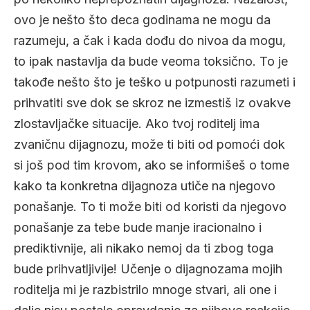
ovo je nešto što deca godinama ne mogu da
razumeju, a čak i kada dođu do nivoa da mogu,
to ipak nastavlja da bude veoma toksično. To je
takođe nešto što je teško u potpunosti razumeti i
prihvatiti sve dok se skroz ne izmestiš iz ovakve
zlostavljačke situacije. Ako tvoj roditelj ima
zvaničnu dijagnozu, može ti biti od pomoći dok
si još pod tim krovom, ako se informišeš o tome
kako ta konkretna dijagnoza utiče na njegovo
ponašanje. To ti može biti od koristi da njegovo
ponašanje za tebe bude manje iracionalno i
prediktivnije, ali nikako nemoj da ti zbog toga
bude prihvatljivije! Učenje o dijagnozama mojih
roditelja mi je razbistrilo mnoge stvari, ali one i