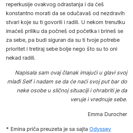
reperkusije ovakvog odrastanja i da ćeš
konstantno morati da se odučavaš od nezdravih
stvari koje su ti govorili i radili. U nekom trenutku
imaćeš priliku da počneš od početka i brineš se
za sebe, pa budi siguran da su ti tvoje potrebe
prioritet i tretiraj sebe bolje nego što su to oni
nekad radili.
Napisala sam ovaj članak imajući u glavi svoj
mlađi Self i nadam se da će naći svoj put bar do
neke osobe u sličnoj situaciji i ohrabriti je da
veruje i vrednuje sebe.
Emma Durocher
* Emina priča preuzeta je sa sajta
Odyssey