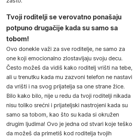
zašto.
Tvoji roditelji se verovatno ponašaju
potpuno drugačije kada su samo sa
tobom!
Ovo donekle važi za sve roditelje, ne samo za
one koji emocionalno zlostavljaju svoju decu.
Često možeš da vidiš kako roditelj vrišti na tebe,
ali u trenutku kada mu zazvoni telefon ne nastavi
da vrišti i na svog prijatelja sa one strane žice.
Bilo kako bilo, nije u redu da tvoji roditelji nikada
nisu toliko srećni i prijateljski nastrojeni kada su
samo sa tobom, kao što su kada si okružen
drugim ljudima! Ovo je jedna od stvari koje teško
da možeš da primetiš kod roditelja tvojih