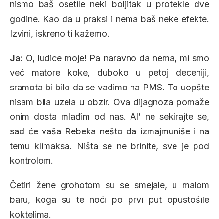
nismo baš osetile neki boljitak u protekle dve
godine. Kao da u praksi i nema baš neke efekte.
Izvini, iskreno ti kažemo.
Ja:
O, ludice moje! Pa naravno da nema, mi smo
već matore koke, duboko u petoj deceniji,
sramota bi bilo da se vadimo na PMS. To uopšte
nisam bila uzela u obzir. Ova dijagnoza pomaže
onim dosta mlađim od nas. Al’ ne sekirajte se,
sad će vaša Rebeka nešto da izmajmuniše i na
temu klimaksa. Ništa se ne brinite, sve je pod
kontrolom.
Četiri žene grohotom su se smejale, u malom
baru, koga su te noći po prvi put opustošile
koktelima.