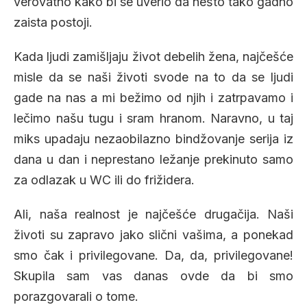
verovatno kako bi se uverio da nešto tako gadno
zaista postoji.
Kada ljudi zamišljaju život debelih žena, najčešće
misle da se naši životi svode na to da se ljudi
gade na nas a mi bežimo od njih i zatrpavamo i
lečimo našu tugu i sram hranom. Naravno, u taj
miks upadaju nezaobilazno bindžovanje serija iz
dana u dan i neprestano ležanje prekinuto samo
za odlazak u WC ili do frižidera.
Ali, naša realnost je najčešće drugačija. Naši
životi su zapravo jako slični vašima, a ponekad
smo čak i privilegovane. Da, da, privilegovane!
Skupila sam vas danas ovde da bi smo
porazgovarali o tome.