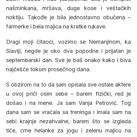
našminkana, mršava, duge kose i veštačkih
noktiju. Takođe je bila jednostavno obučena –
farmerke i bela majica na kratke rukave.
Dragi moji čitaoci, vozimo se Nemanjinom, ka
Slaviji, negde je oko dva popodne i prijatan je
septembarski dan. Sve je baš onako kako i biva
najčešće tokom prosečnog dana.
S obzirom na to da sam opisala sve ostale aktere
u ovoj priči osim sebe – barem fizički, red je
došao i na mene. Ja sam Vanja Petrović. Tog
dana sam se vraćala sa treninga i imala sam na
sebi krajnje nezahvalne, barem što se izgleda
tiče, crne helanke za jogu i zelenu majicu na