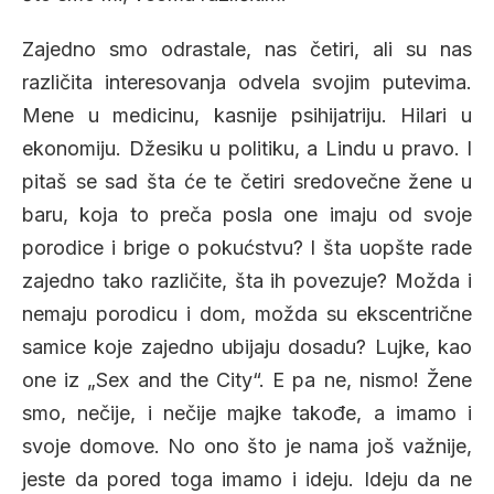
Zajedno smo odrastale, nas četiri, ali su nas
različita interesovanja odvela svojim putevima.
Mene u medicinu, kasnije psihijatriju. Hilari u
ekonomiju. Džesiku u politiku, a Lindu u pravo. I
pitaš se sad šta će te četiri sredovečne žene u
baru, koja to preča posla one imaju od svoje
porodice i brige o pokućstvu? I šta uopšte rade
zajedno tako različite, šta ih povezuje? Možda i
nemaju porodicu i dom, možda su ekscentrične
samice koje zajedno ubijaju dosadu? Lujke, kao
one iz „Sex and the City“. E pa ne, nismo! Žene
smo, nečije, i nečije majke takođe, a imamo i
svoje domove. No ono što je nama još važnije,
jeste da pored toga imamo i ideju. Ideju da ne