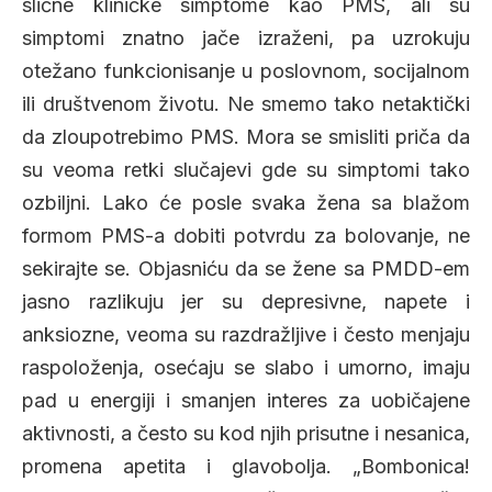
slične kliničke simptome kao PMS, ali su
simptomi znatno jače izraženi, pa uzrokuju
otežano funkcionisanje u poslovnom, socijalnom
ili društvenom životu. Ne smemo tako netaktički
da zloupotrebimo PMS. Mora se smisliti priča da
su veoma retki slučajevi gde su simptomi tako
ozbiljni. Lako će posle svaka žena sa blažom
formom PMS-a dobiti potvrdu za bolovanje, ne
sekirajte se. Objasniću da se žene sa PMDD-em
jasno razlikuju jer su depresivne, napete i
anksiozne, veoma su razdražljive i često menjaju
raspoloženja, osećaju se slabo i umorno, imaju
pad u energiji i smanjen interes za uobičajene
aktivnosti, a često su kod njih prisutne i nesanica,
promena apetita i glavobolja. „Bombonica!