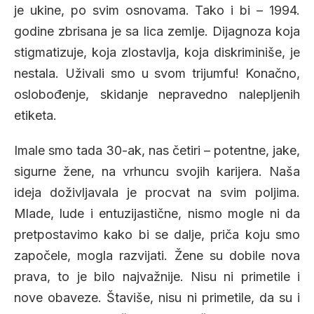
je ukine, po svim osnovama. Tako i bi – 1994.
godine zbrisana je sa lica zemlje. Dijagnoza koja
stigmatizuje, koja zlostavlja, koja diskriminiše, je
nestala. Uživali smo u svom trijumfu! Konačno,
oslobođenje, skidanje nepravedno nalepljenih
etiketa.
Imale smo tada 30-ak, nas četiri – potentne, jake,
sigurne žene, na vrhuncu svojih karijera. Naša
ideja doživljavala je procvat na svim poljima.
Mlade, lude i entuzijastične, nismo mogle ni da
pretpostavimo kako bi se dalje, priča koju smo
započele, mogla razvijati. Žene su dobile nova
prava, to je bilo najvažnije. Nisu ni primetile i
nove obaveze. Štaviše, nisu ni primetile, da su i