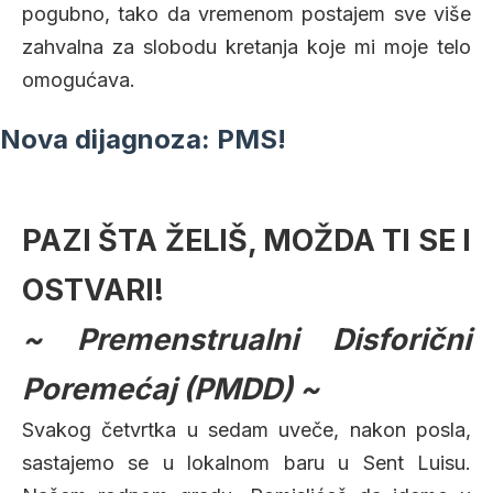
pogubno, tako da vremenom postajem sve više
zahvalna za slobodu kretanja koje mi moje telo
omogućava.
Nova dijagnoza: PMS!
PAZI ŠTA ŽELIŠ, MOŽDA TI SE I
OSTVARI!
~ Premenstrualni Disforični
Poremećaj (PMDD) ~
Svakog četvrtka u sedam uveče, nakon posla,
sastajemo se u lokalnom baru u Sent Luisu.