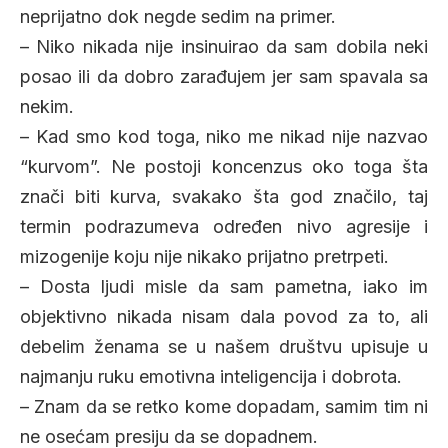
neprijatno dok negde sedim na primer.
– Niko nikada nije insinuirao da sam dobila neki
posao ili da dobro zarađujem jer sam spavala sa
nekim.
– Kad smo kod toga, niko me nikad nije nazvao
“kurvom”. Ne postoji koncenzus oko toga šta
znači biti kurva, svakako šta god značilo, taj
termin podrazumeva određen nivo agresije i
mizogenije koju nije nikako prijatno pretrpeti.
– Dosta ljudi misle da sam pametna, iako im
objektivno nikada nisam dala povod za to, ali
debelim ženama se u našem društvu upisuje u
najmanju ruku emotivna inteligencija i dobrota.
– Znam da se retko kome dopadam, samim tim ni
ne osećam presiju da se dopadnem.