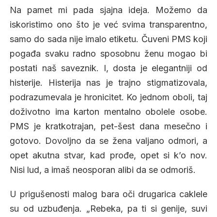
Na pamet mi pada sjajna ideja. Možemo da
iskoristimo ono što je već svima transparentno,
samo do sada nije imalo etiketu. Čuveni PMS koji
pogađa svaku radno sposobnu ženu mogao bi
postati naš saveznik. I, dosta je elegantniji od
histerije. Histerija nas je trajno stigmatizovala,
podrazumevala je hronicitet. Ko jednom oboli, taj
doživotno ima karton mentalno obolele osobe.
PMS je kratkotrajan, pet-šest dana mesečno i
gotovo. Dovoljno da se žena valjano odmori, a
opet akutna stvar, kad prođe, opet si k’o nov.
Nisi lud, a imaš neosporan alibi da se odmoriš.
U prigušenosti malog bara oči drugarica caklele
su od uzbuđenja. „Rebeka, pa ti si genije, suvi