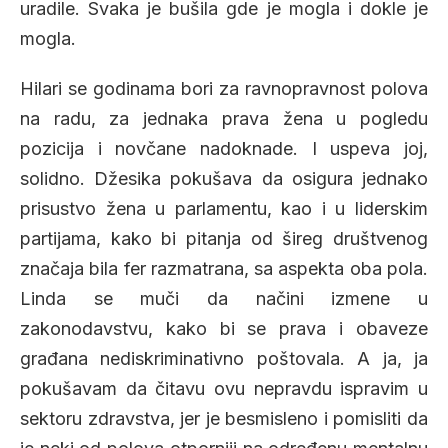
uradile. Svaka je bušila gde je mogla i dokle je
mogla.
Hilari se godinama bori za ravnopravnost polova
na radu, za jednaka prava žena u pogledu
pozicija i novčane nadoknade. I uspeva joj,
solidno. Džesika pokušava da osigura jednako
prisustvo žena u parlamentu, kao i u liderskim
partijama, kako bi pitanja od šireg društvenog
značaja bila fer razmatrana, sa aspekta oba pola.
Linda se muči da načini izmene u
zakonodavstvu, kako bi se prava i obaveze
građana nediskriminativno poštovala. A ja, ja
pokušavam da čitavu ovu nepravdu ispravim u
sektoru zdravstva, jer je besmisleno i pomisliti da