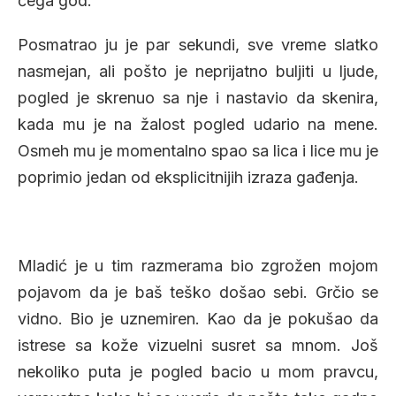
čega god.
Posmatrao ju je par sekundi, sve vreme slatko
nasmejan, ali pošto je neprijatno buljiti u ljude,
pogled je skrenuo sa nje i nastavio da skenira,
kada mu je na žalost pogled udario na mene.
Osmeh mu je momentalno spao sa lica i lice mu je
poprimio jedan od eksplicitnijih izraza gađenja.
Mladić je u tim razmerama bio zgrožen mojom
pojavom da je baš teško došao sebi. Grčio se
vidno. Bio je uznemiren. Kao da je pokušao da
istrese sa kože vizuelni susret sa mnom. Još
nekoliko puta je pogled bacio u mom pravcu,