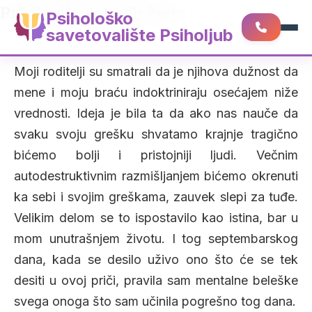
Privilegije debelih žena
Psihološko
savetovalište Psiholjub
Moji roditelji su smatrali da je njihova dužnost da
mene i moju braću indoktriniraju osećajem niže
vrednosti. Ideja je bila ta da ako nas nauče da
svaku svoju grešku shvatamo krajnje tragično
bićemo bolji i pristojniji ljudi. Večnim
autodestruktivnim razmišljanjem bićemo okrenuti
ka sebi i svojim greškama, zauvek slepi za tuđe.
Velikim delom se to ispostavilo kao istina, bar u
mom unutrašnjem životu. I tog septembarskog
dana, kada se desilo uživo ono što će se tek
desiti u ovoj priči, pravila sam mentalne beleške
svega onoga što sam učinila pogrešno tog dana.