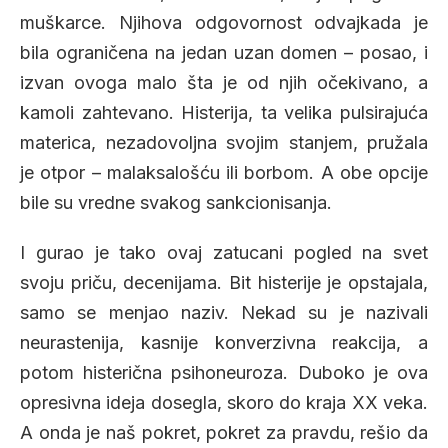
muškarce. Njihova odgovornost odvajkada je
bila ograničena na jedan uzan domen – posao, i
izvan ovoga malo šta je od njih očekivano, a
kamoli zahtevano. Histerija, ta velika pulsirajuća
materica, nezadovoljna svojim stanjem, pružala
je otpor – malaksalošću ili borbom. A obe opcije
bile su vredne svakog sankcionisanja.
I gurao je tako ovaj zatucani pogled na svet
svoju priču, decenijama. Bit histerije je opstajala,
samo se menjao naziv. Nekad su je nazivali
neurastenija, kasnije konverzivna reakcija, a
potom histerična psihoneuroza. Duboko je ova
opresivna ideja dosegla, skoro do kraja XX veka.
A onda je naš pokret, pokret za pravdu, rešio da