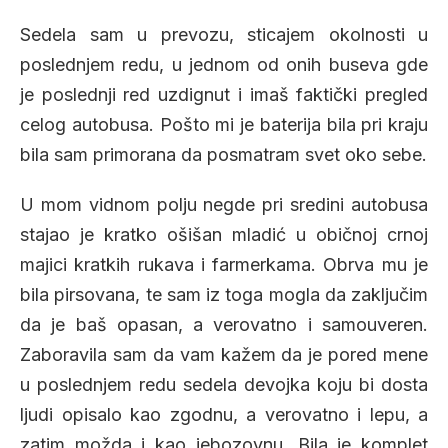
Sedela sam u prevozu, sticajem okolnosti u
poslednjem redu, u jednom od onih buseva gde
je poslednji red uzdignut i imaš faktički pregled
celog autobusa. Pošto mi je baterija bila pri kraju
bila sam primorana da posmatram svet oko sebe.
U mom vidnom polju negde pri sredini autobusa
stajao je kratko ošišan mladić u običnoj crnoj
majici kratkih rukava i farmerkama. Obrva mu je
bila pirsovana, te sam iz toga mogla da zaključim
da je baš opasan, a verovatno i samouveren.
Zaboravila sam da vam kažem da je pored mene
u poslednjem redu sedela devojka koju bi dosta
ljudi opisalo kao zgodnu, a verovatno i lepu, a
zatim možda i kao jebozovnu. Bila je komplet