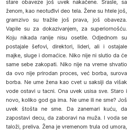
stare obaveze još uvek nakačene. Srasle, sa
ženom, kao neotuđivi deo tela. Žene su htele još,
gramzivo su tražile još prava, još obaveza.
Vapile su za dokazivanjem, za superiornošću.
Koju nikada ranije nisu osetile. Odjednom su
postajale šefovi, direktori, lideri, ali i ostajale
majke, sluge i domaćice. Niko nije ni slutio da će
same sebe zakopati. Niko nije na vreme shvatio
da ovo nije prirodan proces, već borba, surova
borba. Ne ume žena kao cvet u saksiji da višak
vode ostavi u tacni. Ona uvek usisa sve. Staro i
novo, koliko god ga ima. Ne ume ili ne sme? Još
uvek štošta ne sme. Da zanemari kuću, da
zapostavi decu, da zaboravi na muža. I voda se
taloži, preliva. Žena je vremenom trula od umora,