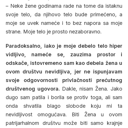
– Neke žene godinama rade na tome da istaknu
svoje telo, da njihovo telo bude primećeno, a
moje se uvek nameće i to bez napora sa moje
strane. Moje telo je prosto nezaboravno.
Paradoksalno, iako je moje debelo telo hiper
vidljivo, nameće se, zauzima prostor i
odskače, istovremeno sam kao debela žena u
ovom društvu nevidljiva, jer ne ispunjavam
svoje odgovornosti privlačnosti prećutnog
društvenog ugovora.
Dakle, nisam Žena. Jako
dugo sam patila i borila se protiv toga, ali sam
onda shvatila blago slobode koju mi ta
nevidljivost omogućava. Biti Žena u ovom
patrijarhalnom društvu može biti samo krajnje