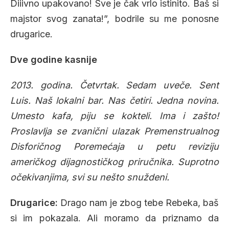
Diiivno upakovano! Sve je čak vrlo istinito. Baš si
majstor svog zanata!”, bodrile su me ponosne
drugarice.
Dve godine kasnije
2013. godina. Četvrtak. Sedam uveče. Sent
Luis. Naš lokalni bar. Nas četiri. Jedna novina.
Umesto kafa, piju se kokteli. Ima i zašto!
Proslavlja se zvanični ulazak Premenstrualnog
Disforičnog Poremećaja u petu reviziju
američkog dijagnostičkog priručnika. Suprotno
očekivanjima, svi su nešto snuždeni.
Drugarice:
Drago nam je zbog tebe Rebeka, baš
si im pokazala. Ali moramo da priznamo da