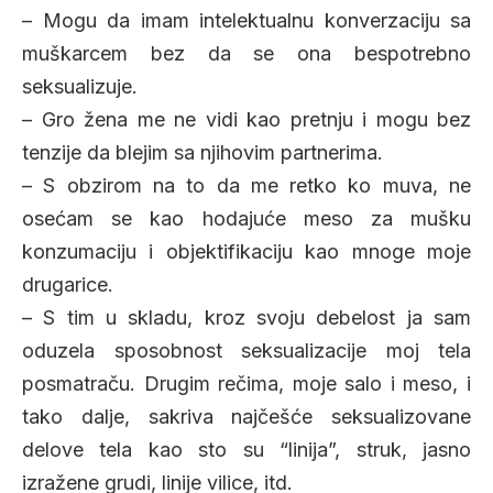
– Mogu da imam intelektualnu konverzaciju sa
muškarcem bez da se ona bespotrebno
seksualizuje.
– Gro žena me ne vidi kao pretnju i mogu bez
tenzije da blejim sa njihovim partnerima.
– S obzirom na to da me retko ko muva, ne
osećam se kao hodajuće meso za mušku
konzumaciju i objektifikaciju kao mnoge moje
drugarice.
– S tim u skladu, kroz svoju debelost ja sam
oduzela sposobnost seksualizacije moj tela
posmatraču. Drugim rečima, moje salo i meso, i
tako dalje, sakriva najčešće seksualizovane
delove tela kao sto su “linija”, struk, jasno
izražene grudi, linije vilice, itd.