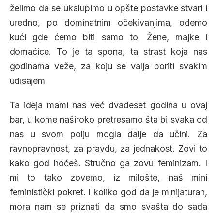
želimo da se ukalupimo u opšte postavke stvari i
uredno, po dominatnim očekivanjima, odemo
kući gde ćemo biti samo to. Žene, majke i
domaćice. To je ta spona, ta strast koja nas
godinama veže, za koju se valja boriti svakim
udisajem.
Ta ideja mami nas već dvadeset godina u ovaj
bar, u kome naširoko pretresamo šta bi svaka od
nas u svom polju mogla dalje da učini. Za
ravnopravnost, za pravdu, za jednakost. Zovi to
kako god hoćeš. Stručno ga zovu feminizam. I
mi to tako zovemo, iz milošte, naš mini
feministički pokret. I koliko god da je minijaturan,
mora nam se priznati da smo svašta do sada