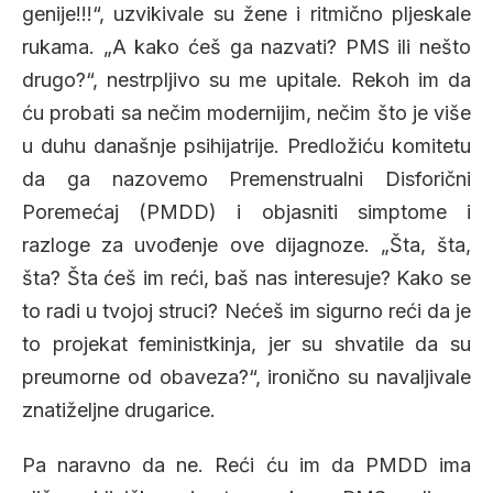
genije!!!“, uzvikivale su žene i ritmično pljeskale
rukama. „A kako ćeš ga nazvati? PMS ili nešto
drugo?“, nestrpljivo su me upitale. Rekoh im da
ću probati sa nečim modernijim, nečim što je više
u duhu današnje psihijatrije. Predložiću komitetu
da ga nazovemo Premenstrualni Disforični
Poremećaj (PMDD) i objasniti simptome i
razloge za uvođenje ove dijagnoze. „Šta, šta,
šta? Šta ćeš im reći, baš nas interesuje? Kako se
to radi u tvojoj struci? Nećeš im sigurno reći da je
to projekat feministkinja, jer su shvatile da su
preumorne od obaveza?“, ironično su navaljivale
znatiželjne drugarice.
Pa naravno da ne. Reći ću im da PMDD ima