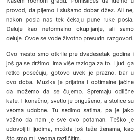
Našem rodnom gradu. Pomislićeš da idemo u
provod, da pijemo i slušamo dobar džez. Ali ne,
nakon posla nas tek čekaju pune ruke posla.
Deluje kao neformalno okupljanje, ali samo
deluje. Ovde se vode životno presudni razgovori.
Ovo mesto smo otkrile pre dvadesetak godina i
još ga se držimo. Ima više razloga za to. Ljudi ga
retko posećuju, gotovo uvek je prazno, bar u
ovo doba. Muzika je prijatna i optimalne jačine
da možemo da se čujemo. Spremaju odlične
kafe. I konačno, svetlo je prigušeno, a stolice su
veoma udobne. Tu sedimo satima, pa je jako
važno da nam je sve ovo potaman. Teško je
udovoljiti ljudima, možda još teže ženama, kao
što smo mi, veoma različitim.