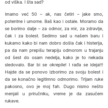
od viška. I šta sad?
Imamo već 50 – ak, nas četiri – jake smo,
potentne i umorne. Baš kao i ostale. Moramo da
se borimo dalje – za odmor, za mir, za zdravlje,
čak i za bolest. Sedimo sad u našem baru i
kukamo kako bi nam dobro došla čak i histerija,
pa da nam prepišu terapiju odmorom u trajanju
od šest do osam nedelja, kako je to nekada
sledovalo. Bar bi se okrepile! I rađa se ideja!!!
Hajde da se ponovo izborimo za svoju bolest i
da se konačno legitimno odmorimo. Trljam ruke
pakosno, ovo je moj fah. Dugo nismo nešto
menjali u priručniku, vreme je da zasučem
rukave.