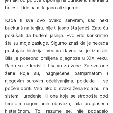
je neki od polova otporniji na određenu mentalnu
bolest. I ide nam, lagano ali sigurno.
Kada ti sve ovo ovako serviram, kao neki
bućkuriš na tanjiru, nije ti jasno šta jedeš. Zato ću
pokušati da budem jasnija. Evo vrlo konkretno
šta su moje zasluge. Sigurno znaš da je nekada
postojala histerija. Veoma davno su je izmislili.
Bila je posebno omiljena dijagnoza u XIX veku.
Rado su je koristili. I samo za žene. Za sve one
žene koje su, nagnječene patrijarhatom i
njegovim surovim očekivanjima, poklekle ili se
počele boriti. Vrlo lako bi svaka žena koja huli na
sistem i uređenje, ili ona koja se stropošta pod
teretom nagomilanih obaveza, bila proglašena
histeričnom. To, razume se, nije pogađalo