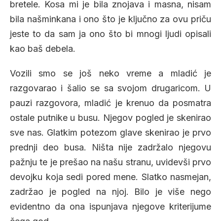
bretele. Kosa mi je bila znojava i masna, nisam
bila našminkana i ono što je ključno za ovu priču
jeste to da sam ja ono što bi mnogi ljudi opisali
kao baš debela.
Vozili smo se još neko vreme a mladić je
razgovarao i šalio se sa svojom drugaricom. U
pauzi razgovora, mladić je krenuo da posmatra
ostale putnike u busu. Njegov pogled je skenirao
sve nas. Glatkim potezom glave skenirao je prvo
prednji deo busa. Ništa nije zadržalo njegovu
pažnju te je prešao na našu stranu, uvidevši prvo
devojku koja sedi pored mene. Slatko nasmejan,
zadržao je pogled na njoj. Bilo je više nego
evidentno da ona ispunjava njegove kriterijume