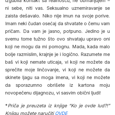
izgubila kontakt sa realnošću, ne obmanjujem –
ni sebe, niti vas. Seksualno uznemiravanje se
zaista dešavalo. Niko nije imun na svoje porive.
Imam neki čudan osećaj da shvatate o čemu vam
pričam. Da vam je jasno, potpuno. Jedino je u
svemu tome tužno što ovo shvataju upravo oni
koji ne mogu da mi pomognu. Mada, kada malo
bolje razmislim, krajnje je i logično. Razumete me
baš vi koji nemate uticaja, vi koji ne možete da
sprečite moje linčovanje, vi koji ne možete da
skinete ljagu sa moga imena, vi koji ne možete
da sporazumno obrišete iz kartona moju
novopečenu dijagnozu, vi sasvim obični ljudi!
*
Priča je preuzeta iz knjige “Ko je ovde lud?!”
Knjigu možete naručiti
OVDE