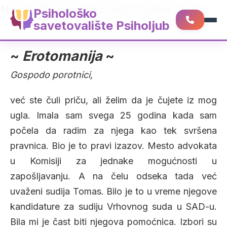
Neodoljiva privlačnost nadređenog
Psihološko
savetovalište Psiholjub
~
Erotomanija
~
Gospodo porotnici,
već ste čuli priču, ali želim da je čujete iz mog
ugla. Imala sam svega 25 godina kada sam
počela da radim za njega kao tek svršena
pravnica. Bio je to pravi izazov. Mesto advokata
u Komisiji za jednake mogućnosti u
zapošljavanju. A na čelu odseka tada već
uvaženi sudija Tomas. Bilo je to u vreme njegove
kandidature za sudiju Vrhovnog suda u SAD-u.
Bila mi je čast biti njegova pomoćnica. Izbori su