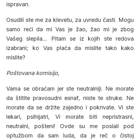
ispravan.
Osudili ste me za klevetu, za uvredu časti. Mogu
samo reći da mi Vas je žao, žao mi je zbog
Vašeg slepila… Pitam se iz kojih ste redova
izabrani; ko Vas plaća da mislite tako kako
mislite?
Poštovana komisijo,
Vama se obraćam jer ste neutralniji. Ne morate
da štitite pravosudni esnaf, niste te struke. Ne
morate da se držite zajedno i pokrivate. Vi ste
lekari, psihijatri, Vi morate biti nepristrasni,
neutralni, pošteni! Ovde su me poslali pod
optužbom da sam luda, da je reč o čistoj