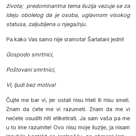
života; predominantna tema iluzija vezuje se za
ideju obolelog da je osoba, uglavnom visokog
statusa, zaljubljena u njega/nju.
Pa kako Vas samo nije sramota! Šarlatani jedni!
Gospodo smrtnici,
Poštovani smrtnici,
Vi, ljudi bez motiva!
Čujte me bar vi, jer ostali nisu hteli ili nisu smeli.
Znam da ćete me vi razumeti. Znam da me vi
nećete osuditi niti etiketirati. Ja sam vaša pa me
u to ime razumite! Ovo nisu moje iluzije, ja nisam