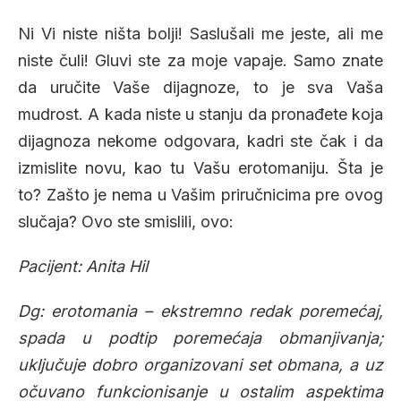
Ni Vi niste ništa bolji! Saslušali me jeste, ali me
niste čuli! Gluvi ste za moje vapaje. Samo znate
da uručite Vaše dijagnoze, to je sva Vaša
mudrost. A kada niste u stanju da pronađete koja
dijagnoza nekome odgovara, kadri ste čak i da
izmislite novu, kao tu Vašu erotomaniju. Šta je
to? Zašto je nema u Vašim priručnicima pre ovog
slučaja? Ovo ste smislili, ovo:
Pacijent: Anita Hil
Dg: erotomania –
ekstremno redak poremećaj,
spada u podtip poremećaja obmanjivanja;
uključuje dobro organizovani set obmana, a uz
očuvano funkcionisanje u ostalim aspektima