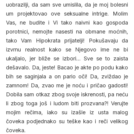
uobrazilji, da sam sve umislila, da je moj bolesni
um projektovao ove seksualne intrige. Molim
Vas, ne budite i Vi tako naivni kao gospoda
porotnici, nemojte nasesti na obmane moćnih,
tako Vam Hipokrata prijatelji! Pokušavaju da
izvrnu realnost kako se Njegovo ime ne bi
ukaljalo, jer bliže se izbori… Sve se to zaista
dešavalo. Da, jeste! Bacao je akte po podu kako
bih se saginjala a on pario oči! Da, zviždao je
zamnom! Da, zvao me je noću i pričao gadosti!
Dobila sam otkaz zbog svoje iskrenosti, pa neću
li zbog toga još i ludom biti prozvana?! Verujte
mojim rečima, iako su izašle iz usta malog
čoveka podjednako su teške kao i reči velikog
čoveka.