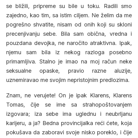
se bližili, pripreme su bile u toku. Radili smo
zajedno, kao tim, sa istim ciljem. Ne želim da me
pogrešno shvatite, nisam od onih koji su skloni
precenjivanju sebe. Bila sam obična, vredna i
pouzdana devojka, ne naročito atraktivna. Ipak,
njemu sam bila iz nekog razloga posebno
primamljiva. Stalno je imao na moj račun neke
seksualne opaske, pravio razne aluzije,
uznemiravao me svojim nepristojnim predlozima.
Znam, ne verujete! On je ipak Klarens, Klarens
Tomas, čije se ime sa strahopoštovanjem
izgovara; iza sebe ima uglednu i neubrljanu
karijeru, a ja? Bedna provincijalka reći ćete, koja
pokušava da zaboravi svoje nisko poreklo, i čije