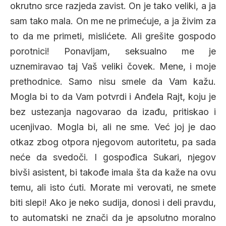
okrutno srce razjeda zavist. On je tako veliki, a ja
sam tako mala. On me ne primećuje, a ja živim za
to da me primeti, mislićete. Ali grešite gospodo
porotnici! Ponavljam, seksualno me je
uznemiravao taj Vaš veliki čovek. Mene, i moje
prethodnice. Samo nisu smele da Vam kažu.
Mogla bi to da Vam potvrdi i Anđela Rajt, koju je
bez ustezanja nagovarao da izađu, pritiskao i
ucenjivao. Mogla bi, ali ne sme. Već joj je dao
otkaz zbog otpora njegovom autoritetu, pa sada
neće da svedoči. I gospođica Sukari, njegov
bivši asistent, bi takođe imala šta da kaže na ovu
temu, ali isto ćuti. Morate mi verovati, ne smete
biti slepi! Ako je neko sudija, donosi i deli pravdu,
to automatski ne znači da je apsolutno moralno