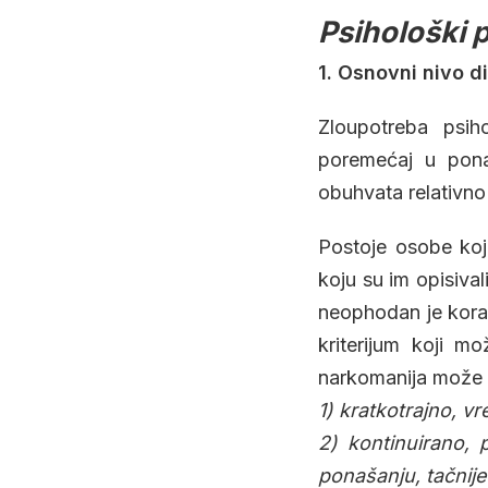
Psihološki 
1. Osnovni nivo di
Zloupotreba psih
poremećaj u pona
obuhvata relativno
Postoje osobe koje
koju su im opisivali
neophodan je kora
kriterijum koji m
narkomanija može p
1) kratkotrajno, v
2) kontinuirano,
ponašanju, tačnij