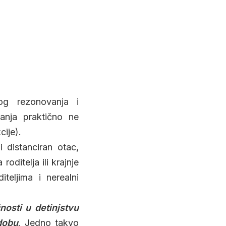
og rezonovanja i
nanja praktično ne
cije).
i distanciran otac,
oditelja ili krajnje
teljima i nerealni
nosti u detinjstvu
dobu
. Jedno takvo