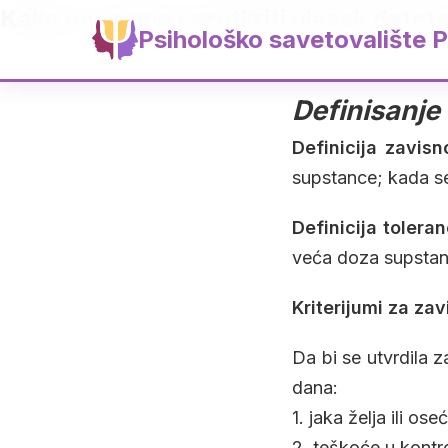
Kako na vreme razotkriti ulazak deteta
Psihološko savetovalište P
Definisanj
Definicija zavisno
supstance; kada se
Definicija toleran
veća doza supstance
Kriterijumi za za
Da bi se utvrdila za
dana:
1. jaka želja ili o
2. teškoće u kontro