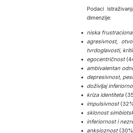
Podaci istraživanj
dimenzije:
niska frustraciona 
agresivnost, otvo
tvrdoglavosti, krit
egocentričnost
(4
ambivalentan odno
depresivnost, pe
doživljaj inferiorno
kriza identiteta
(3
impulsivnost
(32%
sklonost simbiots
inferiornost i nez
anksioznost
(30%