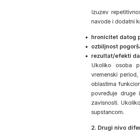
Izuzev repetitivno
navode i dodatni kri
hronicitet datog
ozbiljnost pogorš
rezultat/efekti d
Ukoliko osoba po
vremenski period,
oblastima funkcion
povređuje druge i
zavisnosti. Ukolik
supstancom.
2. Drugi nivo dife