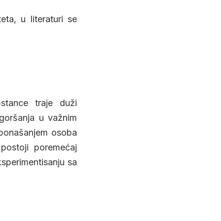
ta, u literaturi se
stance traje duži
ogoršanja u važnim
im ponašanjem osoba
 postoji poremećaj
ksperimentisanju sa