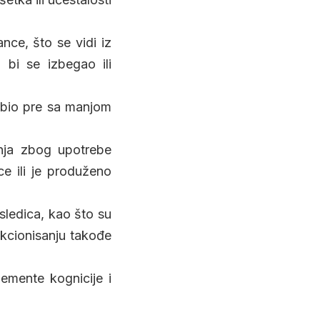
nce, što se vidi iz
 bi se izbegao ili
e bio pre sa manjom
anja zbog upotrebe
e ili je produženo
sledica, kao što su
nkcionisanju takođe
elemente kognicije i