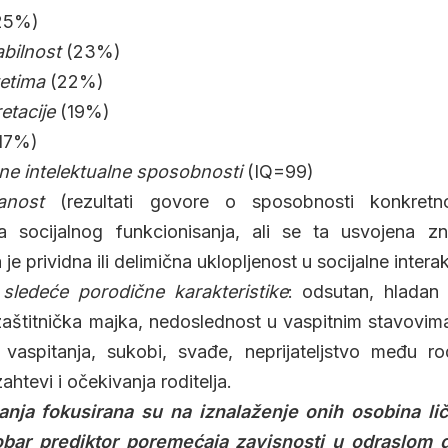
25%)
bilnost
(23%)
tetima
(22%)
etacije
(19%)
17%)
ne intelektualne sposobnosti
(IQ=99)
anost
(rezultati govore o sposobnosti konkretn
a socijalnog funkcionisanja, ali se ta usvojena z
 je prividna ili delimična uklopljenost u socijalne interak
sledeće porodične karakteristike
: odsutan, hladan 
aštitnička majka, nedoslednost u vaspitnim stavovima r
vaspitanja, sukobi, svađe, neprijateljstvo među rodi
ahtevi i očekivanja roditelja.
vanja fokusirana su na iznalaženje onih osobina lič
obar prediktor poremećaja zavisnosti u odraslom 