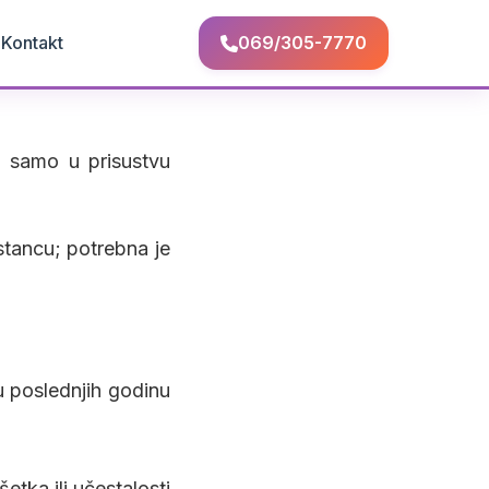
Q
Kontakt
069/305-7770
 samo u prisustvu
tancu; potrebna je
i u poslednjih godinu
etka ili učestalosti