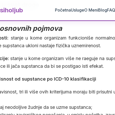
 u svet droge
siholjub
Početna
Usluge
O Meni
Blog
FA
e osnovnih pojmova
sti:
stanje u kome organizam funkcioniše normalno
 supstanca ukloni nastaje fizička uznemirenost.
cije:
stanje u kome organizam više ne raeguje na sups
 ili jača supstanca da bi se postigao isti efekat.
visnost od supstance po ICD-10 klasifikaciji
visnost, tri ili više ovih kriterijuma moraju biti prisutn
sećaj neodoljive žudnje da se uzme supstanca;
lisanju zavisničkog ponašanja, u smislu početka, završ