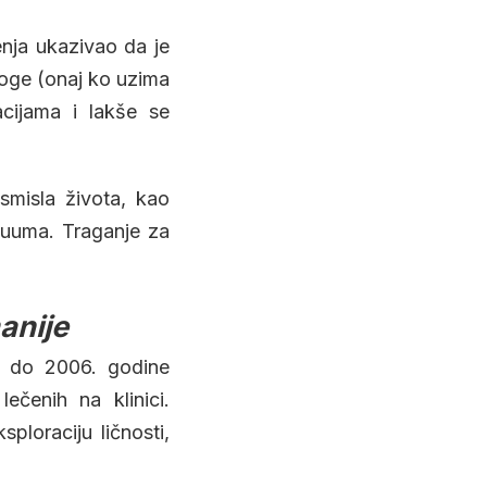
enja ukazivao da je
roge (onaj ko uzima
acijama i lakše se
smisla života, kao
akuuma. Traganje za
anije
 do 2006. godine
ečenih na klinici.
sploraciju ličnosti,