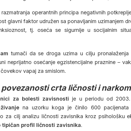
 razmatranja operantnih principa negativnih potkreplj
ost glavni faktor udružen sa ponavljanim uzimanjem d
nksioznost, tj. oseća se sigurnije u socijalnim situ
izam
tumači da se droga uzima u cilju pronalaženja 
ni neprijatno osećanje egzistencijalne praznine – v
 čovekov vapaj za smislom.
 povezanosti crta ličnosti i narkom
nici za bolesti zavisnosti
je u periodu od 2003.
živanje
na uzorku koga je činilo 600 pacijenata l
lo za cilj analizu ličnosti zavisnika kroz psihološku ek
 tipičan profil ličnosti zavisnika
.