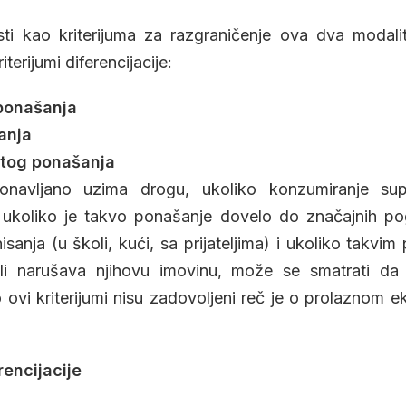
sti kao kriterijuma za razgraničenje ova dva modalite
terijumi diferencijacije:
 ponašanja
anja
atog ponašanja
navljano uzima drogu, ukoliko konzumiranje sup
 ukoliko je takvo ponašanje dovelo do značajnih p
isanja (u školi, kući, sa prijateljima) i ukoliko takv
li narušava njihovu imovinu, može se smatrati da
o ovi kriterijumi nisu zadovoljeni reč je o prolaznom e
rencijacije