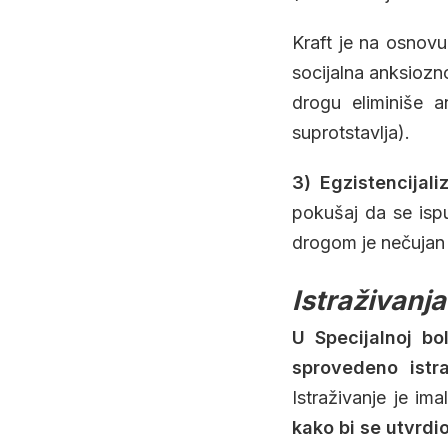
Kraft je na osnovu
socijalna anksiozn
drogu eliminiše a
suprotstavlja).
3) Egzistencijal
pokušaj da se ispu
drogom je nečujan
Istraživanja
U Specijalnoj bol
sprovedeno istra
Istraživanje je ima
kako bi se utvrdio