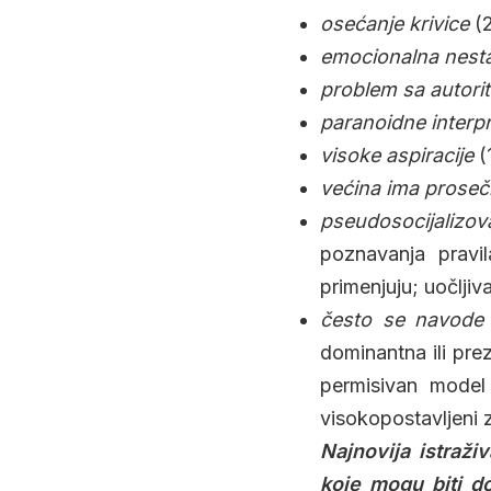
osećanje krivice
(
emocionalna nesta
problem sa autori
paranoidne interpr
visoke aspiracije
(
većina ima proseč
pseudosocijalizov
poznavanja pravil
primenjuju; uočljiva
često se navode 
dominantna ili prez
permisivan model 
visokopostavljeni z
Najnovija istraži
koje mogu biti d