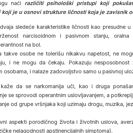
mogu naći
različiti psihološki pristupi koji poku
 koji je u osnovi strukture ličnosti koja je zavisnik 
dvaja sledeće karakteristike ličnosti kao presudne u 
vrženost narcisoidnom i pasivnom stanju, oralna z
lerantnost na bol.
a takve osobe ne tolerišu nikakvu napetost, ne mo
nju, i ne mogu da čekaju. Pokazuju nesposobnost za
m osobama, i nalaze zadovoljstvo samo u pasivnoj uloz
kaže da se narkomanija uči, kao i druga ponašan
e se sprovodi operantnim uslovljavanjem, a potkreplji
tanje od grupe vršnjaka koji uzimaju drogu, muzika, jez
vni aspekti porodičnog života i životnih uslova, averz
zičke nelagodnosti apstinencijalnih simptoma).