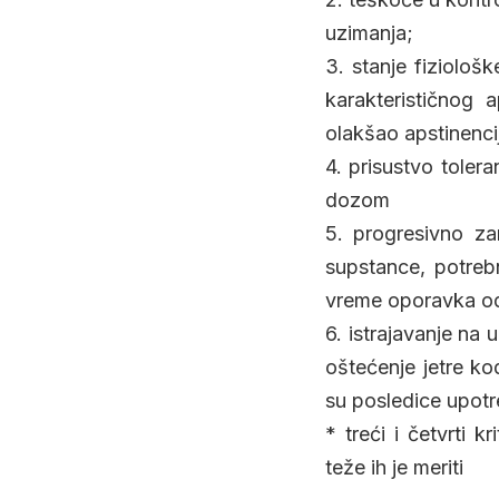
uzimanja;
3. stanje fiziološ
karakterističnog 
olakšao apstinenci
4. prisustvo toler
dozom
5. progresivno za
supstance, potreb
vreme oporavka od
6. istrajavanje na
oštećenje jetre ko
su posledice upot
* treći i četvrti k
teže ih je meriti