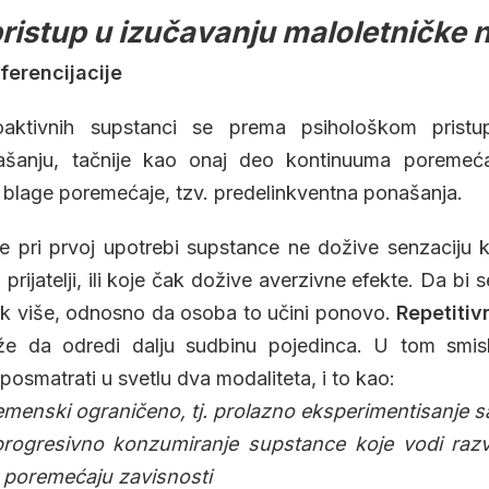
pristup u izučavanju maloletničke
ferencijacije
oaktivnih supstanci se prema psihološkom pris
šanju, tačnije kao onaj deo kontinuuma poremeća
 blage poremećaje, tzv. predelinkventna ponašanja.
 pri prvoj upotrebi supstance ne dožive senzaciju k
 prijatelji, ili koje čak dožive averzivne efekte. Da bi 
k više, odnosno da osoba to učini ponovo.
Repetitiv
ože da odredi dalju sudbinu pojedinca. U tom smis
osmatrati u svetlu dva modaliteta, i to kao:
remenski ograničeno, tj. prolazno eksperimentisanje 
 progresivno konzumiranje supstance koje vodi raz
e poremećaju zavisnosti