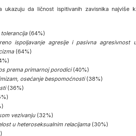
a ukazuju da ličnost ispitivanih zavisnika najviše 
tolerancija
(64%)
reno ispoljavanje agresije i pasivna agresivnost 
icizma
(64%)
4%)
s prema primarnoj porodici
(40%)
simizam, osećanje bespomoćnosti
(38%)
sti
(36%)
5%)
)
kom vezivanju
(32%)
relost u heteroseksualnim relacijama
(30%)
)