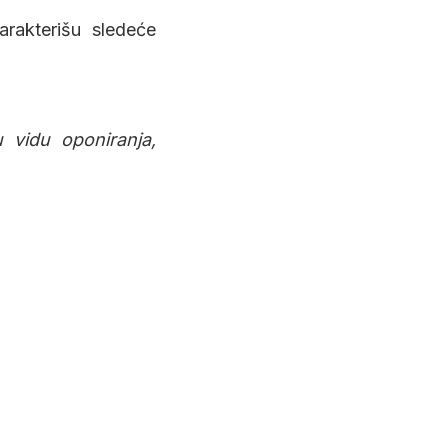
karakterišu sledeće
u vidu oponiranja,