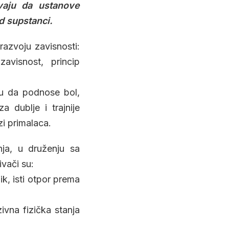
šavaju da ustanove
od supstanci.
razvoju zavisnosti:
avisnost, princip
gu da podnose bol,
 dublje i trajnije
i primalaca.
ja, u druženju sa
vači su:
ik, isti otpor prema
ivna fizička stanja