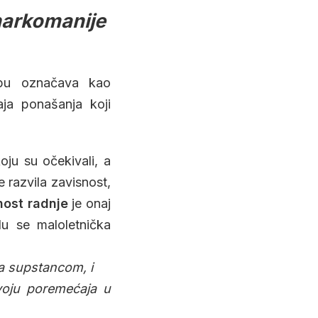
 narkomanije
tupu označava kao
ja ponašanja koji
oju su očekivali, a
se razvila zavisnost,
nost radnje
je onaj
lu se maloletnička
sa supstancom, i
voju poremećaja u