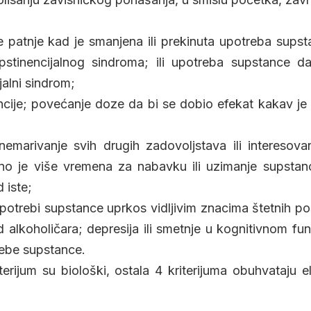
ke patnje kad je smanjena ili prekinuta upotreba supsta
apstinencijalnog sindroma; ili upotreba supstance da
jalni sindrom;
ancije; povećanje doze da bi se dobio efekat kakav j
nemarivanje svih drugih zadovoljstava ili interesov
no je više vremena za nabavku ili uzimanje supstanc
 iste;
 upotrebi supstance uprkos vidljivim znacima štetnih po
d alkoholičara; depresija ili smetnje u kognitivnom fu
rebe supstance.
riterijum su biološki, ostala 4 kriterijuma obuhvataju 