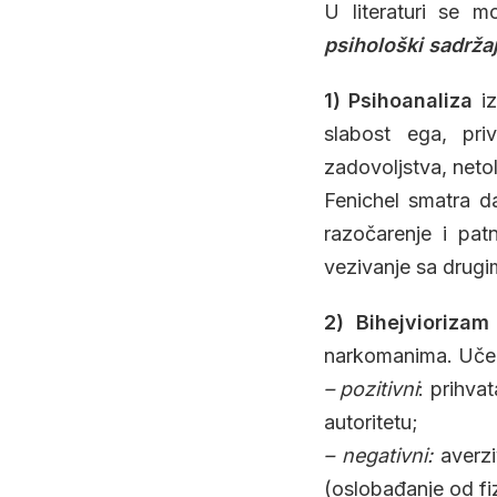
U literaturi se 
psihološki sadržaj
1) Psihoanaliza
iz
slabost ega, pri
zadovoljstva, neto
Fenichel smatra d
razočarenje i pat
vezivanje sa drugi
2) Bihejviorizam
narkomanima. Učenj
– pozitivni
: prihva
autoritetu;
– negativni:
averzi
(oslobađanje od fi