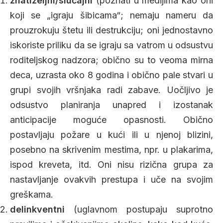
znatiželjni/slučajni
(poznati u medijima kao oni
koji se „igraju šibicama“; nemaju nameru da
prouzrokuju štetu ili destrukciju; oni jednostavno
iskoriste priliku da se igraju sa vatrom u odsustvu
roditeljskog nadzora; obično su to veoma mirna
deca, uzrasta oko 8 godina i obično pale stvari u
grupi svojih vršnjaka radi zabave. Uočljivo je
odsustvo planiranja unapred i izostanak
anticipacije moguće opasnosti. Obično
postavljaju požare u kući ili u njenoj blizini,
posebno na skrivenim mestima, npr. u plakarima,
ispod kreveta, itd. Oni nisu rizična grupa za
nastavljanje ovakvih prestupa i uče na svojim
greškama.
delinkventni
(uglavnom postupaju suprotno