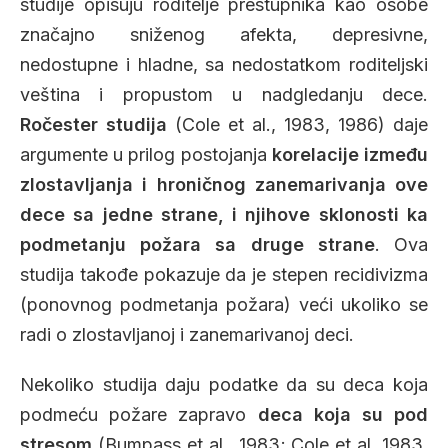
studije opisuju roditelje prestupnika kao osobe
značajno sniženog afekta, depresivne,
nedostupne i hladne, sa nedostatkom roditeljski
veština i propustom u nadgledanju dece.
Ročester studija
(Cole et al., 1983, 1986) daje
argumente u prilog postojanja
korelacije između
zlostavljanja i hroničnog zanemarivanja ove
dece sa jedne strane, i njihove sklonosti ka
podmetanju požara sa druge strane
. Ova
studija takođe pokazuje da je stepen recidivizma
(ponovnog podmetanja požara) veći ukoliko se
radi o zlostavljanoj i zanemarivanoj deci.
Nekoliko studija daju podatke da su deca koja
podmeću požare zapravo
deca koja su pod
stresom
(Bumpass et al., 1983; Cole et al, 1983,