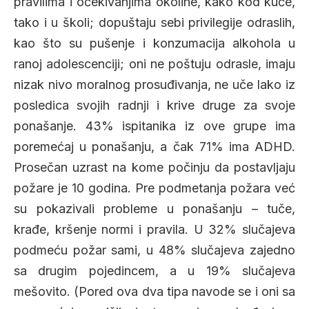
pravilima i očekivanjima okoline, kako kod kuće,
tako i u školi; dopuštaju sebi privilegije odraslih,
kao što su pušenje i konzumacija alkohola u
ranoj adolescenciji; oni ne poštuju odrasle, imaju
nizak nivo moralnog prosuđivanja, ne uče lako iz
posledica svojih radnji i krive druge za svoje
ponašanje. 43% ispitanika iz ove grupe ima
poremećaj u ponašanju, a čak 71% ima ADHD.
Prosečan uzrast na kome počinju da postavljaju
požare je 10 godina. Pre podmetanja požara već
su pokazivali probleme u ponašanju – tuče,
krađe, kršenje normi i pravila. U 32% slučajeva
podmeću požar sami, u 48% slučajeva zajedno
sa drugim pojedincem, a u 19% slučajeva
mešovito. (Pored ova dva tipa navode se i oni sa