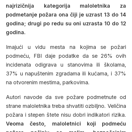
najrizičnija kategorija maloletnika za
podmetanje požara ona čiji je uzrast 13 do 14
godina; drugi po redu su oni uzrasta 10 do 12
godina.
Imajući u vidu mesta na kojima se požari
podmeću, FBI daje podatke da se 26% ovih
incidenata odigrava u stanovima ili školama,
37% u napuštenim zgradama ili kućama, i 37%
na otvorenim mestima, parkovima.
Autori navode da sve požare podmetnute od
strane maloletnika treba shvatiti ozbiljno. Veličina
požara i stepen štete nisu dobri indikatori rizika.
Veoma često, maloletnici koji podmeću