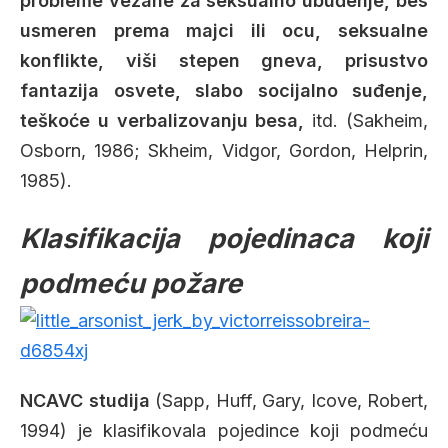
probleme vezane za seksualno ubuđenje, bes
usmeren prema majci ili ocu, seksualne
konflikte, viši stepen gneva, prisustvo
fantazija osvete, slabo socijalno suđenje,
teškoće u verbalizovanju besa,
itd. (Sakheim,
Osborn, 1986; Skheim, Vidgor, Gordon, Helprin,
1985).
Klasifikacija pojedinaca koji
podmeću požare
NCAVC studija
(Sapp, Huff, Gary, Icove, Robert,
1994) je klasifikovala pojedince koji podmeću