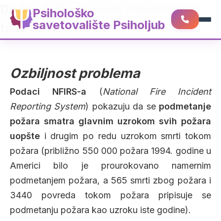
Da li je dečje “igranje vatrom” uvek
Psihološko
savetovalište Psiholjub
tako naivno?!
Ozbiljnost problema
Podaci NFIRS-a
(
National Fire Incident
Reporting System
) pokazuju da se
podmetanje
požara smatra glavnim uzrokom svih požara
uopšte
i drugim po redu uzrokom smrti tokom
požara (približno 550 000 požara 1994. godine u
Americi bilo je prourokovano namernim
podmetanjem požara, a 565 smrti zbog požara i
3440 povreda tokom požara pripisuje se
podmetanju požara kao uzroku iste godine).