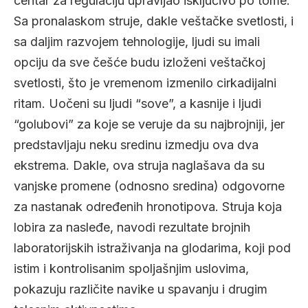
centar za regulaciju upravljao isključivo po tome.
Sa pronalaskom struje, dakle veštačke svetlosti, i
sa daljim razvojem tehnologije, ljudi su imali
opciju da sve češće budu izloženi veštačkoj
svetlosti, što je vremenom izmenilo cirkadijalni
ritam. Uočeni su ljudi “sove”, a kasnije i ljudi
“golubovi” za koje se veruje da su najbrojniji, jer
predstavljaju neku sredinu izmedju ova dva
ekstrema. Dakle, ova struja naglašava da su
vanjske promene (odnosno sredina) odgovorne
za nastanak određenih hronotipova. Struja koja
lobira za nasleđe, navodi rezultate brojnih
laboratorijskih istraživanja na glodarima, koji pod
istim i kontrolisanim spoljašnjim uslovima,
pokazuju različite navike u spavanju i drugim