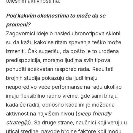
telesnim aktivnostima.
Pod kakvim okolnostima to može da se
promeni?
Zagovornici ideje o nasleđu hronotipova skloni
su da kažu kako se ritam spavanja teško može
izmeniti. Čak sugerišu, da pošto je to urođena
predispozicija, moramo ljudima svih tipova
ponuditi adekvatan raspored rada. Rezultati
brojnih studija pokazuju da ljudi imaju
neuporedivo veće performanse na radu ukoliko
imaju fleksibilno radno vreme, gde sami biraju
kada će raditi, odnosno kada im je moždana
aktivnost na najvišem nivou (
sleep friendly
strategija
). Sa druge strane, naučnici koji veruju u
uticaj sredine, navode brojne faktore koji mogu