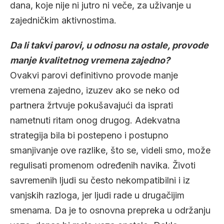
dana, koje nije ni jutro ni veče, za uživanje u
zajedničkim aktivnostima.
Da li takvi parovi, u odnosu na ostale, provode
manje kvalitetnog vremena zajedno?
Ovakvi parovi definitivno provode manje
vremena zajedno, izuzev ako se neko od
partnera žrtvuje pokušavajući da isprati
nametnuti ritam onog drugog. Adekvatna
strategija bila bi postepeno i postupno
smanjivanje ove razlike, što se, videli smo, može
regulisati promenom određenih navika. Životi
savremenih ljudi su često nekompatibilni i iz
vanjskih razloga, jer ljudi rade u drugačijim
smenama. Da je to osnovna prepreka u održanju