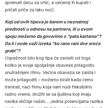
spremati decu za vrtić, a večernji ih kupati i
pričati priče za laku noć).
Koji od ovih tipova je barem u neznatnoj
prednosti u odnosu na partnera, ili u ovom
spoju možemo da govorimo o “pata kartama”?
Da li i ovde važi izreka “ko rano rani dve sreće
grabi”?
Uspešnost bilo kog tipa će zavisiti od toga
koliko je svoje spoljašnje obaveze prilagodio
unutrašnjem ritmu. Većina obaveza se zaista i
može prilagoditi – možemo birati kada ćemo
trenirati, naći firmu koja nam nudi fleksibilno
radno vreme, družiti se sa ljudima koji imaju
navike sličnije našim… Jedina potencijalna razlika