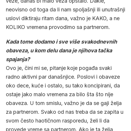
veze, danas bi malo veza opstalo. Dakle,
neovisno od toga da li nam spoljašnji ili unutrašnji
uslovi diktiraju ritam dana, važno je KAKO, a ne
KOLIKO vremena provodimo sa partnerom.
Kada tome dodamo i sve više svakodnevnih
obaveza, u kom delu dana je njihova tačka
spajanja?
Ovo je, čini mi se, pitanje koje pogađa svaki
radno aktivni par današnjice. Poslovi i obaveze
oko dece, kuće i ostalo, su tako koncipirani, da
ostaje jako malo vremena za bilo šta što nije
obaveza. U tom smislu, važno je da se gaji želja
za partnerom. Svako od nas treba da se zapita u
svom često haotičnom rasporedu, želi li da
provede vreme sa partnerom. Ako je ta želja