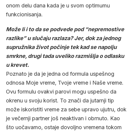
onom delu dana kada je u svom optimumu
funkcionisanja.
Može li i to da se podvede pod “nepremostive
razlike” u slučaju razlaza? Jer, dok za jednog
supružnika život počinje tek kad se napolju
smrkne, drugi tada uveliko razmišlja o odlasku
u krevet.
Poznato je da je jedna od formula uspešnog
odnosa Moje vreme, Tvoje vreme i Naše vreme.
Ovu formulu ovakvi parovi mogu uspešno da
okrenu u svoju korist. To znači da jutarnji tip
može iskoristiti vreme za sebe upravo ujutru, dok
je večernji partner još neaktivan i obrnuto. Kao
što uočavamo, ostaje dovoljno vremena tokom