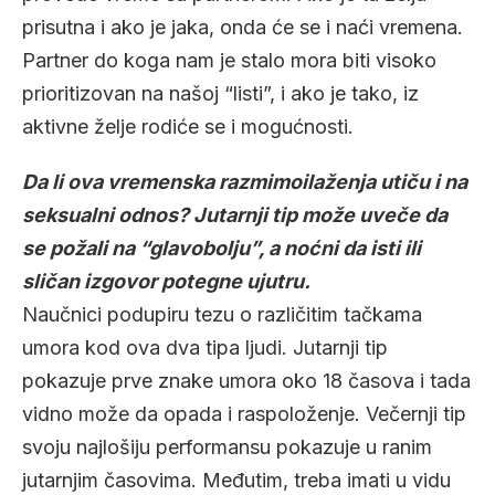
prisutna i ako je jaka, onda će se i naći vremena.
Partner do koga nam je stalo mora biti visoko
prioritizovan na našoj “listi”, i ako je tako, iz
aktivne želje rodiće se i mogućnosti.
Da li ova vremenska razmimoilaženja utiču i na
seksualni odnos? Jutarnji tip može uveče da
se požali na “glavobolju”, a noćni da isti ili
sličan izgovor potegne ujutru.
Naučnici podupiru tezu o različitim tačkama
umora kod ova dva tipa ljudi. Jutarnji tip
pokazuje prve znake umora oko 18 časova i tada
vidno može da opada i raspoloženje. Večernji tip
svoju najlošiju performansu pokazuje u ranim
jutarnjim časovima. Međutim, treba imati u vidu