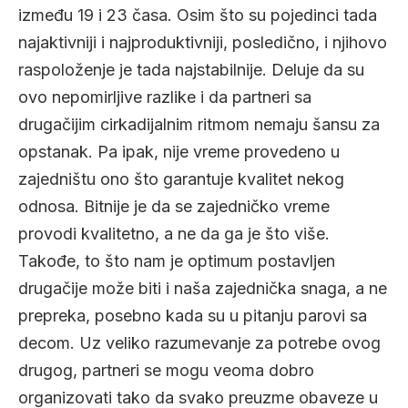
između 19 i 23 časa. Osim što su pojedinci tada
najaktivniji i najproduktivniji, posledično, i njihovo
raspoloženje je tada najstabilnije. Deluje da su
ovo nepomirljive razlike i da partneri sa
drugačijim cirkadijalnim ritmom nemaju šansu za
opstanak. Pa ipak, nije vreme provedeno u
zajedništu ono što garantuje kvalitet nekog
odnosa. Bitnije je da se zajedničko vreme
provodi kvalitetno, a ne da ga je što više.
Takođe, to što nam je optimum postavljen
drugačije može biti i naša zajednička snaga, a ne
prepreka, posebno kada su u pitanju parovi sa
decom. Uz veliko razumevanje za potrebe ovog
drugog, partneri se mogu veoma dobro
organizovati tako da svako preuzme obaveze u