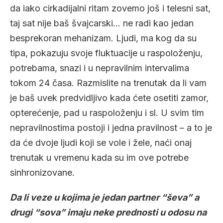
da iako cirkadijalni ritam zovemo još i telesni sat,
taj sat nije baš švajcarski… ne radi kao jedan
besprekoran mehanizam. Ljudi, ma kog da su
tipa, pokazuju svoje fluktuacije u raspoloženju,
potrebama, snazi i u nepravilnim intervalima
tokom 24 časa. Razmislite na trenutak da li vam
je baš uvek predvidljivo kada ćete osetiti zamor,
opterećenje, pad u raspoloženju i sl. U svim tim
nepravilnostima postoji i jedna pravilnost – a to je
da će dvoje ljudi koji se vole i žele, naći onaj
trenutak u vremenu kada su im ove potrebe
sinhronizovane.
Da li veze u kojima je jedan partner “ševa” a
drugi “sova” imaju neke prednosti u odosu na