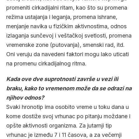
promeniti cirkadijalni ritam, kao što su promena
režima ustajanja i leganja, promena ishrane,
menjanje navika u fizičkim aktivnostima, odnos
izlaganja sunčevoj i veštačkoj svetlosti, promena
vremenske zone (putovanja), smenski rad, itd.
Oni veruju da navedeni faktori mogu lako uticati
na promenu cirkadijalnog ritma.
Kada ove dve suprotnosti završe u vezi ili
braku, kako to vremenom može da se odrazi na
njihov odnos?
Svaki hronotip ima osobito vreme u toku dana u
kome dostiže svoj vrhunac po pitanju moždane i
opšte aktivnosti organizma. Za jutarnji tip
vrhunac je između 7 i 11 časova, a za večernji