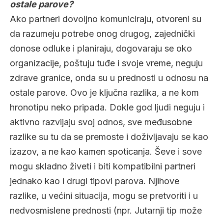
ostale parove?
Ako partneri dovoljno komuniciraju, otvoreni su
da razumeju potrebe onog drugog, zajednički
donose odluke i planiraju, dogovaraju se oko
organizacije, poštuju tuđe i svoje vreme, neguju
zdrave granice, onda su u prednosti u odnosu na
ostale parove. Ovo je ključna razlika, a ne kom
hronotipu neko pripada. Dokle god ljudi neguju i
aktivno razvijaju svoj odnos, sve međusobne
razlike su tu da se premoste i doživljavaju se kao
izazov, a ne kao kamen spoticanja. Ševe i sove
mogu skladno živeti i biti kompatibilni partneri
jednako kao i drugi tipovi parova. Njihove
razlike, u većini situacija, mogu se pretvoriti i u
nedvosmislene prednosti (npr. Jutarnji tip može