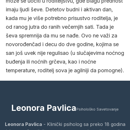
može se uočiti u roditeljstvu, gde blagu prednost
imaju ljudi ševe. Detetov budni i aktivan dan,
kada mu je više potrebno prisustvo roditelja, je
od ranog jutra do ranih večernjih sati. Tada je
ševa spremnija da mu se nađe. Ovo ne važi za
novorođenčad i decu do dve godine, kojima se
san još uvek nije regulisao (u slučajevima noćnog
buđenja ili noćnih grčeva, kao i noćne
temperature, roditelj sova je agilniji da pomogne).
Leonora Pavlica
Psihološko Savetovanje
Leonora Pavlica
- Klinički psiholog sa preko 18 godina