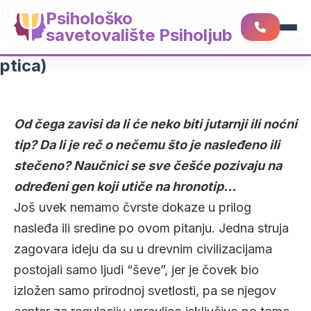
Kako funkcioniše odnos između
Psihološko
savetovalište Psiholjub
“ševa” i “sova” (ranoranilaca i noćnih
ptica)
Od čega zavisi da li će neko biti jutarnji ili noćni
tip? Da li je reč o nečemu što je nasleđeno ili
stečeno? Naučnici se sve češće pozivaju na
određeni gen koji utiče na hronotip…
Još uvek nemamo čvrste dokaze u prilog
nasleđa ili sredine po ovom pitanju. Jedna struja
zagovara ideju da su u drevnim civilizacijama
postojali samo ljudi “ševe”, jer je čovek bio
izložen samo prirodnoj svetlosti, pa se njegov