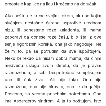
preostale kapljice na licu i krećemo na doručak.
Ako nešto ne krene svojim tokom, ako se kojim
slučajem nestašne čarape usprotive urednom
nizu, ili ponestane roze kaladonta, ili mama
zaboravi da donese roze čašu, bilo šta iz ove
serije rigoroznih koraka, ona jako negoduje. Ne
želim to, pa se potrudim da sve ispoštujem.
Neko bi rekao da nisam dobra mama, da činim
medveđu uslugu svom detetu, da je pravim
razmaženom, a sebi bespotrebno komplikujem
dan. Ili čak život. Ali nije tako. Ona nije
razmažena, ona nije hirovita, ona je drugačija.
Posebna, sa veoma posebnim potrebama. Ona
ima Aspergerov sindrom. A ja to poštujem. Isto