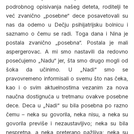
podrobnog opisivanja našeg deteta, roditelji te
već zvanično „posebne“ dece posavetovali su
nas da odemo u Dečju psihijatrijsku bolnicu i
saznamo o čemu se radi. Toga dana i Nina je
postala zvanično „posebna“. Postala je mali
aspergerovac. A mi smo nastavili da redovno
posećujemo „Nadu“ jer, šta smo drugo mogli od
šoka da učinimo. U „Nadi“ smo se
pravovremeno informisali o svemu što nas čeka,
kao i o svim aktuelnostima vezanim za nova
naučna dostignuća u tretmanu ovakve posebne
dece. Deca u „Nadi“ su bila posebna po razno
čemu – neka su govorila, neka nisu, a neka su
govorila previše i nezaustavljivo; neka su bila
nespretna, a neka preterano pažljiva; neka su