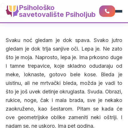
Optimističan pogled na Aspergerov
Psihološko
savetovalište Psiholjub
sindrom
Svaku noć gledam je dok spava. Svako jutro
gledam je dok trlja sanjive oči. Lepa je. Ne zato
što je moja. Naprosto, lepa je. Ima prkosno duge
i tamne trepavice, koje skladno odudaraju od
meke, loknaste, gotovo bele kose. Bleda je
uistinu, ali ne mrtvački bleda, možda je vadi to
što je još uvek detinje okruglasta. Svuda. Obrazi,
rukice, noge, čak i mala brada, sve je nekako
zaokruženo, kao šestarom. Pitam se kada će
ove geometrijske oblike zameniti neki oštriji. I
nadam se, ne uskoro. Ima pet godina.