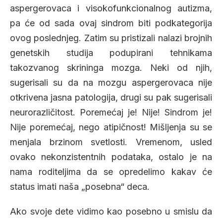
aspergerovaca i visokofunkcionalnog autizma,
pa će od sada ovaj sindrom biti podkategorija
ovog poslednjeg. Zatim su pristizali nalazi brojnih
genetskih studija podupirani tehnikama
takozvanog skrininga mozga. Neki od njih,
sugerisali su da na mozgu aspergerovaca nije
otkrivena jasna patologija, drugi su pak sugerisali
neurorazličitost. Poremećaj je! Nije! Sindrom je!
Nije poremećaj, nego atipičnost! Mišljenja su se
menjala brzinom svetlosti. Vremenom, usled
ovako nekonzistentnih podataka, ostalo je na
nama roditeljima da se opredelimo kakav će
status imati naša „posebna“ deca.
Ako svoje dete vidimo kao posebno u smislu da