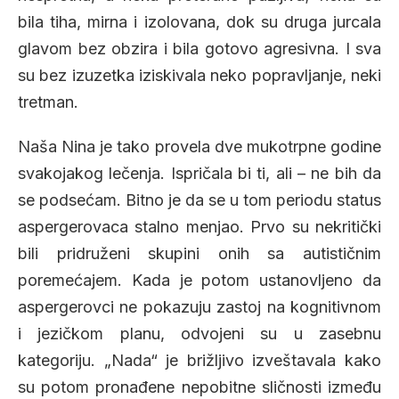
bila tiha, mirna i izolovana, dok su druga jurcala
glavom bez obzira i bila gotovo agresivna. I sva
su bez izuzetka iziskivala neko popravljanje, neki
tretman.
Naša Nina je tako provela dve mukotrpne godine
svakojakog lečenja. Ispričala bi ti, ali – ne bih da
se podsećam. Bitno je da se u tom periodu status
aspergerovaca stalno menjao. Prvo su nekritički
bili pridruženi skupini onih sa autističnim
poremećajem. Kada je potom ustanovljeno da
aspergerovci ne pokazuju zastoj na kognitivnom
i jezičkom planu, odvojeni su u zasebnu
kategoriju. „Nada“ je brižljivo izveštavala kako
su potom pronađene nepobitne sličnosti između