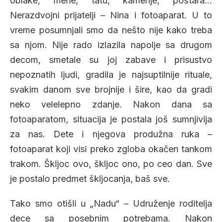
oblake, mene, tatu, kamenje, poštara…
Nerazdvojni prijatelji – Nina i fotoaparat. U to
vreme posumnjali smo da nešto nije kako treba
sa njom. Nije rado izlazila napolje sa drugom
decom, smetale su joj zabave i prisustvo
nepoznatih ljudi, gradila je najsuptilnije rituale,
svakim danom sve brojnije i šire, kao da gradi
neko velelepno zdanje. Nakon dana sa
fotoaparatom, situacija je postala još sumnjivija
za nas. Dete i njegova produžna ruka –
fotoaparat koji visi preko zgloba okačen tankom
trakom. Škljoc ovo, škljoc ono, po ceo dan. Sve
je postalo predmet škljocanja, baš sve.
Tako smo otišli u „Nadu“ – Udruženje roditelja
dece sa posebnim potrebama. Nakon