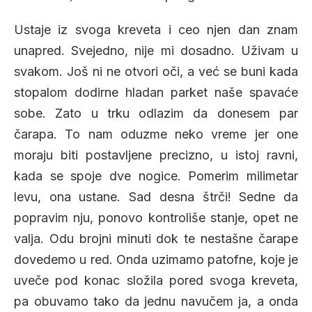
Ustaje iz svoga kreveta i ceo njen dan znam
unapred. Svejedno, nije mi dosadno. Uživam u
svakom. Još ni ne otvori oči, a već se buni kada
stopalom dodirne hladan parket naše spavaće
sobe. Zato u trku odlazim da donesem par
čarapa. To nam oduzme neko vreme jer one
moraju biti postavljene precizno, u istoj ravni,
kada se spoje dve nogice. Pomerim milimetar
levu, ona ustane. Sad desna štrči! Sedne da
popravim nju, ponovo kontroliše stanje, opet ne
valja. Odu brojni minuti dok te nestašne čarape
dovedemo u red. Onda uzimamo patofne, koje je
uveče pod konac složila pored svoga kreveta,
pa obuvamo tako da jednu navučem ja, a onda