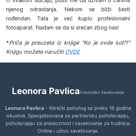
U svakom slučaju, pusti me da uživam u čarima
njenog odrastanja. Nekom se bliži šesti
rođendan. Tata je već kupio profesionalni
fotoaparat. Nadam se da si srećan zbog nas!
*
Priča je preuzeta iz knjige “Ko je ovde lud?!”
Knjigu možete naručiti
OVDE
Leonora Pavlica
Psihološko Savetovanje
Leonora Pavlica
- Klinički psiholog sa preko 18 godina
iskustva. Specijalizovana za partnersku psihoterapiju,
psihoterapiju za anksioznost i savetovanje za trudnice.
Online i uživo savetovanje.