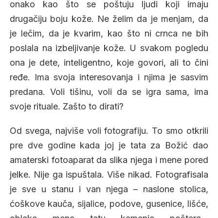
onako kao što se poštuju ljudi koji imaju
drugačiju boju kože. Ne želim da je menjam, da
je lečim, da je kvarim, kao što ni crnca ne bih
poslala na izbeljivanje kože. U svakom pogledu
ona je dete, inteligentno, koje govori, ali to čini
ređe. Ima svoja interesovanja i njima je sasvim
predana. Voli tišinu, voli da se igra sama, ima
svoje rituale. Zašto to dirati?
Od svega, najviše voli fotografiju. To smo otkrili
pre dve godine kada joj je tata za Božić dao
amaterski fotoaparat da slika njega i mene pored
jelke. Nije ga ispuštala. Više nikad. Fotografisala
je sve u stanu i van njega – naslone stolica,
ćoškove kauča, sijalice, podove, gusenice, lišće,