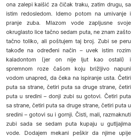
ona zalepi kaišić za čičak traku, zatim drugu, sa
istim redosledom. Idemo potom na umivanje i
pranje zuba. Mlazom vode zapljusne svoje
okruglasto lice tačno sedam puta, ne znam zašto
tačno toliko, ali poštujem taj broj. Zubi se peru
takođe na određeni način – uvek istim rozim
kaladontom (jer on nije ljut kao ostali) i
spremnom roze čašom koju brižljivo napuni
vodom unapred, da čeka na ispiranje usta. Četiri
puta sa strane, četiri puta sa druge strane, četiri
puta u sredini – donji zubi su gotovi. Četiri puta
sa strane, četiri puta sa druge strane, četiri puta u
sredini – gotovi su i gornji. Čisti, mali, razmaknuti
zubi sada se sedam puta kupaju u gutljajima
vode. Dodajem mekani peškir da njime upije