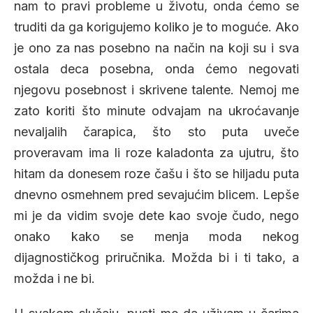
nam to pravi probleme u životu, onda ćemo se
truditi da ga korigujemo koliko je to moguće. Ako
je ono za nas posebno na način na koji su i sva
ostala deca posebna, onda ćemo negovati
njegovu posebnost i skrivene talente. Nemoj me
zato koriti što minute odvajam na ukroćavanje
nevaljalih čarapica, što sto puta uveče
proveravam ima li roze kaladonta za ujutru, što
hitam da donesem roze čašu i što se hiljadu puta
dnevno osmehnem pred sevajućim blicem. Lepše
mi je da vidim svoje dete kao svoje čudo, nego
onako kako se menja moda nekog
dijagnostičkog priručnika. Možda bi i ti tako, a
možda i ne bi.