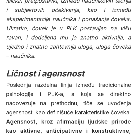
laičkih pretpostavki, između naučnikovih teorija
i subjektovih očekivanja, kao i između
eksperimentacije naučnika i ponašanja čoveka.
Ukratko, čovek je u PLK postavljen na višu
ravan, i dodeljena mu je znatno aktivnija, a
ujedno i znatno zahtevnija uloga, uloga čoveka
– naučnika.
Ličnost i agensnost
Poslednja razdelna linija između tradicionalne
psihologije i PLK-a, a koja se direktno
nadovezuje na prethodnu, tiče se uvođenja
agensnosti kao definišuće karakteristike čoveka.
Agensnost, kroz afirmaciju ljudske prirode
kao aktivne, anticipativne i konstruktivne,