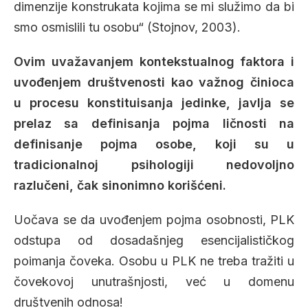
dimenzije konstrukata kojima se mi služimo da bi
smo osmislili tu osobu“ (Stojnov, 2003).
Ovim uvažavanjem kontekstualnog faktora i
uvođenjem društvenosti kao važnog činioca
u procesu konstituisanja jedinke, javlja se
prelaz sa definisanja pojma ličnosti na
definisanje pojma osobe, koji su u
tradicionalnoj psihologiji nedovoljno
razlučeni, čak sinonimno korišćeni.
Uočava se da uvođenjem pojma osobnosti, PLK
odstupa od dosadašnjeg esencijalističkog
poimanja čoveka. Osobu u PLK ne treba tražiti u
čovekovoj unutrašnjosti, već u domenu
društvenih odnosa!