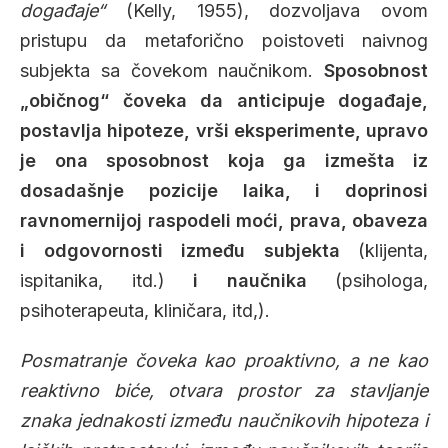
događaje“
(Kelly, 1955), dozvoljava ovom
pristupu da metaforično poistoveti naivnog
subjekta sa čovekom naučnikom.
Sposobnost
„običnog“ čoveka da anticipuje događaje,
postavlja hipoteze, vrši eksperimente, upravo
je ona sposobnost koja ga izmešta iz
dosadašnje pozicije laika, i doprinosi
ravnomernijoj raspodeli moći, prava, obaveza
i odgovornosti između subjekta
(klijenta,
ispitanika, itd.)
i naučnika
(psihologa,
psihoterapeuta, kliničara, itd,).
Posmatranje čoveka kao proaktivno, a ne kao
reaktivno biće, otvara prostor za stavljanje
znaka jednakosti između naučnikovih hipoteza i