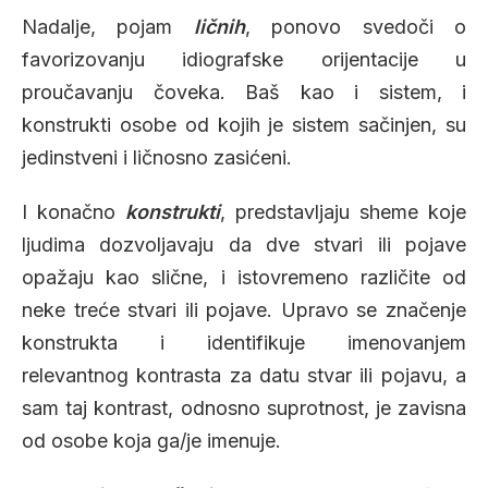
Nadalje, pojam
ličnih
, ponovo svedoči o
favorizovanju idiografske orijentacije u
proučavanju čoveka. Baš kao i sistem, i
konstrukti osobe od kojih je sistem sačinjen, su
jedinstveni i ličnosno zasićeni.
I konačno
konstrukti
, predstavljaju sheme koje
ljudima dozvoljavaju da dve stvari ili pojave
opažaju kao slične, i istovremeno različite od
neke treće stvari ili pojave. Upravo se značenje
konstrukta i identifikuje imenovanjem
relevantnog kontrasta za datu stvar ili pojavu, a
sam taj kontrast, odnosno suprotnost, je zavisna
od osobe koja ga/je imenuje.