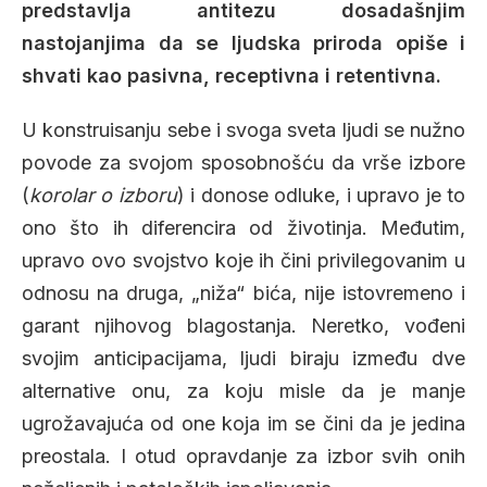
predstavlja antitezu dosadašnjim
nastojanjima da se ljudska priroda opiše i
shvati kao pasivna, receptivna i retentivna.
U konstruisanju sebe i svoga sveta ljudi se nužno
povode za svojom sposobnošću da vrše izbore
(
korolar o izboru
) i donose odluke, i upravo je to
ono što ih diferencira od životinja. Međutim,
upravo ovo svojstvo koje ih čini privilegovanim u
odnosu na druga, „niža“ bića, nije istovremeno i
garant njihovog blagostanja. Neretko, vođeni
svojim anticipacijama, ljudi biraju između dve
alternative onu, za koju misle da je manje
ugrožavajuća od one koja im se čini da je jedina
preostala. I otud opravdanje za izbor svih onih