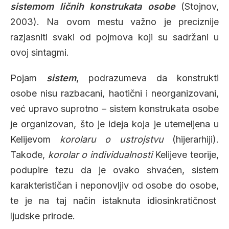
sistemom ličnih konstrukata osobe
(Stojnov,
2003). Na ovom mestu važno je preciznije
razjasniti svaki od pojmova koji su sadržani u
ovoj sintagmi.
Pojam
sistem
, podrazumeva da konstrukti
osobe nisu razbacani, haotični i neorganizovani,
već upravo suprotno – sistem konstrukata osobe
je organizovan, što je ideja koja je utemeljena u
Kelijevom
korolaru o ustrojstvu
(hijerarhiji)
.
Takođe,
korolar o individualnosti
Kelijeve teorije,
podupire tezu da je ovako shvaćen, sistem
karakterističan i neponovljiv od osobe do osobe,
te je na taj način istaknuta idiosinkratičnost
ljudske prirode.