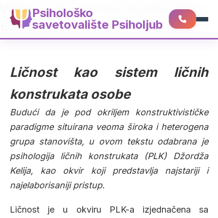
Viđenje klijenta u konstruktivističkoj
Psihološko
savetovalište Psiholjub
tradiciji
Ličnost kao sistem ličnih
konstrukata osobe
Budući da je pod okriljem konstruktivističke
paradigme situirana veoma široka i heterogena
grupa stanovišta, u ovom tekstu odabrana je
psihologija ličnih konstrukata (PLK) Džordža
Kelija, kao okvir koji predstavlja najstariji i
najelaborisaniji pristup.
Ličnost je u okviru PLK-a izjednačena sa