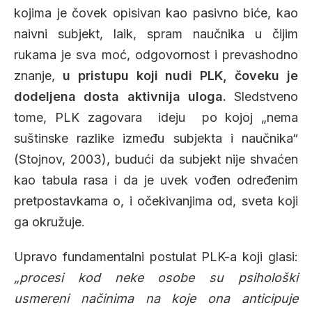
kojima je čovek opisivan kao pasivno biće, kao
naivni subjekt, laik, spram naučnika u čijim
rukama je sva moć, odgovornost i prevashodno
znanje,
u pristupu koji nudi PLK, čoveku je
dodeljena dosta aktivnija uloga.
Sledstveno
tome, PLK zagovara ideju po kojoj „nema
suštinske razlike između subjekta i naučnika“
(Stojnov, 2003), budući da subjekt nije shvaćen
kao tabula rasa i da je uvek vođen određenim
pretpostavkama o, i očekivanjima od, sveta koji
ga okružuje.
Upravo fundamentalni postulat PLK-a koji glasi:
„procesi kod neke osobe su psihološki
usmereni načinima na koje ona anticipuje