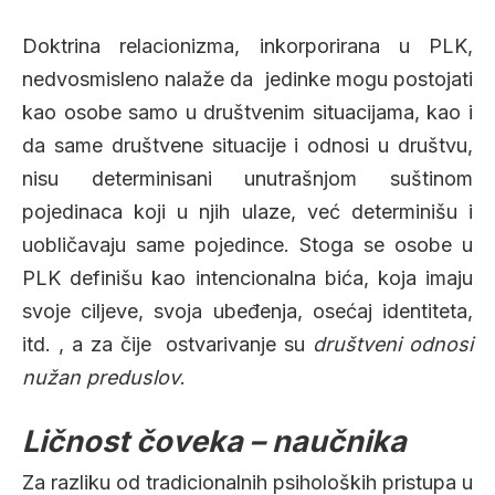
Doktrina relacionizma, inkorporirana u PLK,
nedvosmisleno nalaže da jedinke mogu postojati
kao osobe samo u društvenim situacijama, kao i
da same društvene situacije i odnosi u društvu,
nisu determinisani unutrašnjom suštinom
pojedinaca koji u njih ulaze, već determinišu i
uobličavaju same pojedince. Stoga se osobe u
PLK definišu kao intencionalna bića, koja imaju
svoje ciljeve, svoja ubeđenja, osećaj identiteta,
itd. , a za čije ostvarivanje su
društveni odnosi
nužan preduslov
.
Ličnost čoveka – naučnika
Za razliku od tradicionalnih psiholoških pristupa u