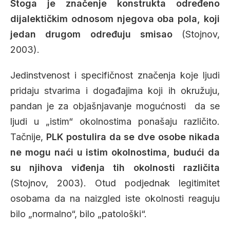
Stoga je značenje konstrukta određeno
dijalektičkim odnosom njegova oba pola, koji
jedan drugom određuju smisao
(Stojnov,
2003).
Jedinstvenost i specifičnost značenja koje ljudi
pridaju stvarima i događajima koji ih okružuju,
pandan je za objašnjavanje mogućnosti da se
ljudi u „istim“ okolnostima ponašaju različito.
Tačnije,
PLK postulira da se dve osobe nikada
ne mogu naći u istim okolnostima, budući da
su njihova viđenja tih okolnosti različita
(Stojnov, 2003). Otud podjednak legitimitet
osobama da na naizgled iste okolnosti reaguju
bilo „normalno“, bilo „patološki“.