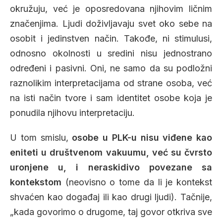
okružuju, već je oposredovana njihovim ličnim
značenjima. Ljudi doživljavaju svet oko sebe na
osobit i jedinstven način. Takođe, ni stimulusi,
odnosno okolnosti u sredini nisu jednostrano
određeni i pasivni. Oni, ne samo da su podložni
raznolikim interpretacijama od strane osoba, već
na isti način tvore i sam identitet osobe koja je
ponudila njihovu interpretaciju.
U tom smislu,
osobe u PLK-u nisu viđene kao
eniteti u društvenom vakuumu, već su čvrsto
uronjene u, i neraskidivo povezane sa
kontekstom
(neovisno o tome da li je kontekst
shvaćen kao događaj ili kao drugi ljudi). Tačnije,
„kada govorimo o drugome, taj govor otkriva sve