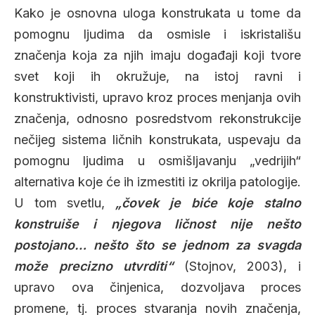
Kako je osnovna uloga konstrukata u tome da
pomognu ljudima da osmisle i iskristališu
značenja koja za njih imaju događaji koji tvore
svet koji ih okružuje, na istoj ravni i
konstruktivisti, upravo kroz proces menjanja ovih
značenja, odnosno posredstvom rekonstrukcije
nečijeg sistema ličnih konstrukata, uspevaju da
pomognu ljudima u osmišljavanju „vedrijih“
alternativa koje će ih izmestiti iz okrilja patologije.
U tom svetlu,
„čovek je biće koje stalno
konstruiše i njegova ličnost nije nešto
postojano… nešto što se jednom za svagda
može precizno utvrditi“
(Stojnov, 2003), i
upravo ova činjenica, dozvoljava proces
promene, tj. proces stvaranja novih značenja,