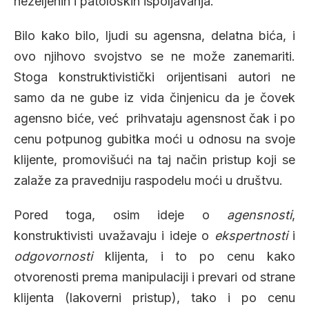
neželjenih i patoloških ispoljavanja.
Bilo kako bilo, ljudi su agensna, delatna bića, i
ovo njihovo svojstvo se ne može zanemariti.
Stoga konstruktivistički orijentisani autori ne
samo da ne gube iz vida činjenicu da je čovek
agensno biće, već prihvataju agensnost čak i po
cenu potpunog gubitka moći u odnosu na svoje
klijente, promovišući na taj način pristup koji se
zalaže za pravedniju raspodelu moći u društvu.
Pored toga, osim ideje o
agensnosti
,
konstruktivisti uvažavaju i ideje o
ekspertnosti
i
odgovornosti
klijenta, i to po cenu kako
otvorenosti prema manipulaciji i prevari od strane
klijenta (lakoverni pristup), tako i po cenu