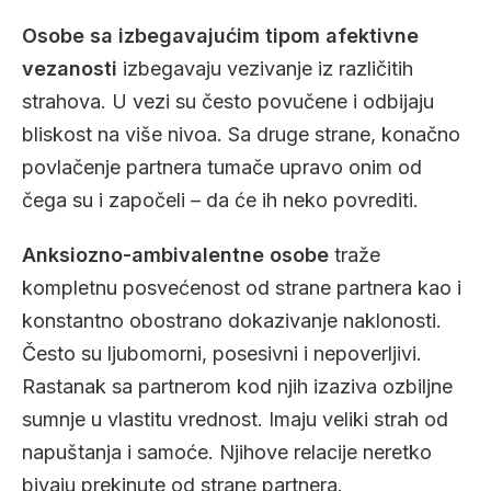
Osobe sa izbegavajućim tipom afektivne
vezanosti
izbegavaju vezivanje iz različitih
strahova. U vezi su često povučene i odbijaju
bliskost na više nivoa. Sa druge strane, konačno
povlačenje partnera tumače upravo onim od
čega su i započeli – da će ih neko povrediti.
Anksiozno-ambivalentne osobe
traže
kompletnu posvećenost od strane partnera kao i
konstantno obostrano dokazivanje naklonosti.
Često su ljubomorni, posesivni i nepoverljivi.
Rastanak sa partnerom kod njih izaziva ozbiljne
sumnje u vlastitu vrednost. Imaju veliki strah od
napuštanja i samoće. Njihove relacije neretko
bivaju prekinute od strane partnera.