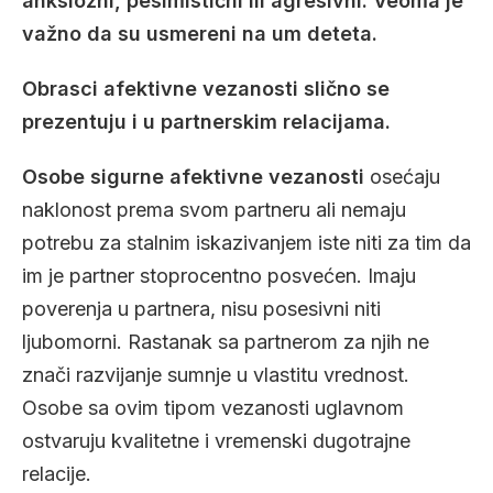
anksiozni, pesimistični ili agresivni. Veoma je
važno da su usmereni na um deteta.
Obrasci afektivne vezanosti slično se
prezentuju i u partnerskim relacijama.
Osobe sigurne afektivne vezanosti
osećaju
naklonost prema svom partneru ali nemaju
potrebu za stalnim iskazivanjem iste niti za tim da
im je partner stoprocentno posvećen. Imaju
poverenja u partnera, nisu posesivni niti
ljubomorni. Rastanak sa partnerom za njih ne
znači razvijanje sumnje u vlastitu vrednost.
Osobe sa ovim tipom vezanosti uglavnom
ostvaruju kvalitetne i vremenski dugotrajne
relacije.