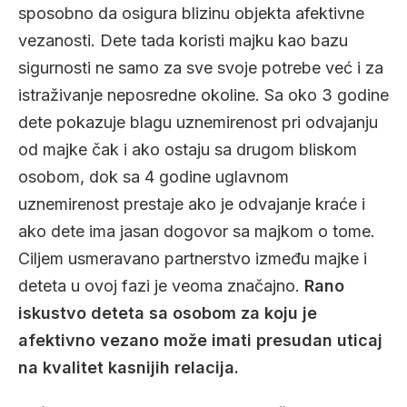
sposobno da osigura blizinu objekta afektivne
vezanosti. Dete tada koristi majku kao bazu
sigurnosti ne samo za sve svoje potrebe već i za
istraživanje neposredne okoline. Sa oko 3 godine
dete pokazuje blagu uznemirenost pri odvajanju
od majke čak i ako ostaju sa drugom bliskom
osobom, dok sa 4 godine uglavnom
uznemirenost prestaje ako je odvajanje kraće i
ako dete ima jasan dogovor sa majkom o tome.
Ciljem usmeravano partnerstvo između majke i
deteta u ovoj fazi je veoma značajno.
Rano
iskustvo deteta sa osobom za koju je
afektivno vezano može imati presudan uticaj
na kvalitet kasnijih relacija.