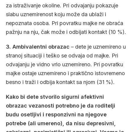
za istraživanje okoline. Pri odvajanju pokazuje
slabu uznemirenost koju može da ublaži i
nepoznata osoba. Pri povratku majke ne obraća
pažnju na nju, čak može i odbijati kontakt (10 %).
3. Ambivalentni obrazac
– dete je uznemireno u
stranoj situaciji i teško se odvaja od majke. Pri
odvajanju je vidno vrlo uznemireno. Pri povratku
majke ostaje uznemireno i praktično istovremeno
besno i traži i odbija kontakt sa njom (31 %).
Kako bi dete stvorilo sigurni afektivni
obrazac vezanosti potrebno je da roditelji
budu osetljivi i responzivni na njegove
potrebe (ali umereno), da nisu depresivni,