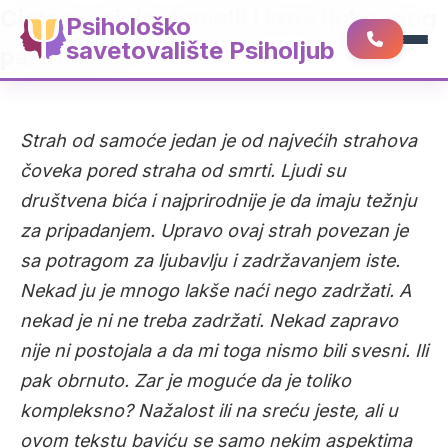
Cigla po cigla, temelji i krov ljubavnog
Psihološko
savetovalište Psiholjub
partnerstva
Strah od samoće jedan je od najvećih strahova
čoveka pored straha od smrti. Ljudi su
društvena bića i najprirodnije je da imaju težnju
za pripadanjem. Upravo ovaj strah povezan je
sa potragom za ljubavlju i zadržavanjem iste.
Nekad ju je mnogo lakše naći nego zadržati. A
nekad je ni ne treba zadržati. Nekad zapravo
nije ni postojala a da mi toga nismo bili svesni. Ili
pak obrnuto. Zar je moguće da je toliko
kompleksno? Nažalost ili na sreću jeste, ali u
ovom tekstu baviću se samo nekim aspektima