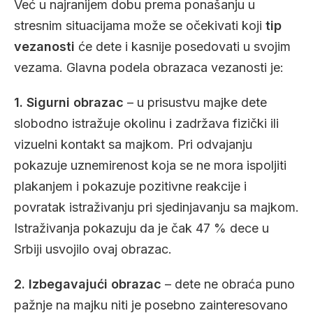
Već u najranijem dobu prema ponašanju u
stresnim situacijama može se očekivati koji
tip
vezanosti
će dete i kasnije posedovati u svojim
vezama. Glavna podela obrazaca vezanosti je:
1. Sigurni obrazac
– u prisustvu majke dete
slobodno istražuje okolinu i zadržava fizički ili
vizuelni kontakt sa majkom. Pri odvajanju
pokazuje uznemirenost koja se ne mora ispoljiti
plakanjem i pokazuje pozitivne reakcije i
povratak istraživanju pri sjedinjavanju sa majkom.
Istraživanja pokazuju da je čak 47 % dece u
Srbiji usvojilo ovaj obrazac.
2. Izbegavajući obrazac
– dete ne obraća puno
pažnje na majku niti je posebno zainteresovano