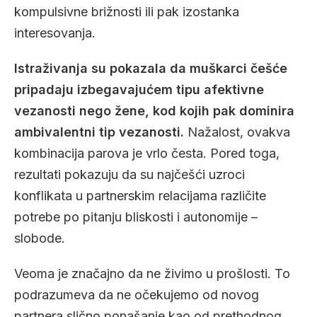
kompulsivne brižnosti ili pak izostanka
interesovanja.
Istraživanja su pokazala da muškarci češće
pripadaju izbegavajućem tipu afektivne
vezanosti nego žene, kod kojih pak dominira
ambivalentni tip vezanosti.
Nažalost, ovakva
kombinacija parova je vrlo česta. Pored toga,
rezultati pokazuju da su najčešći uzroci
konflikata u partnerskim relacijama različite
potrebe po pitanju bliskosti i autonomije –
slobode.
Veoma je značajno da ne živimo u prošlosti. To
podrazumeva da ne očekujemo od novog
partnera slično ponašanje kao od prethodnog.