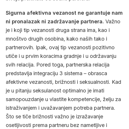
Sigurna afektivna vezanost ne garantuje nam
ni pronalazak ni zadržavanje partnera.
Važno
je i koji tip vezanosti druga strana ima, kao i
mnoštvo drugih osobina, kako naših tako i
partnerovih. Ipak, ovaj tip vezanosti pozitivno
utiče i u prvim koracima gradnje i u održavanju
svih relacija. Pored toga, partnerska relacija
predstavlja integraciju 3 sistema – obrasca
afektivne vezanosti, brižnosti i seksualnosti. Kad
je u pitanju seksulanost optimalno je imati
samopouzdanje u vlastite kompetencije, želju za
istraživanjem i uvažavanjem potreba partnera.
Što se tiče brižnosti važno je izražavanje
osetljivosti prema partneru bez nametljive i