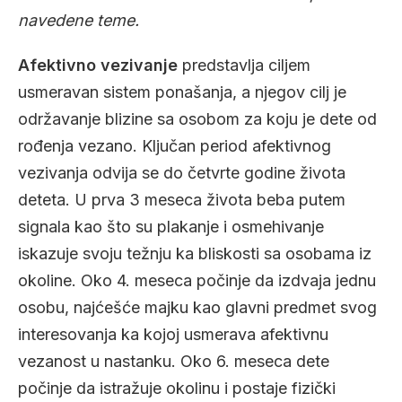
navedene teme.
Afektivno vezivanje
predstavlja ciljem
usmeravan sistem ponašanja, a njegov cilj je
održavanje blizine sa osobom za koju je dete od
rođenja vezano. Ključan period afektivnog
vezivanja odvija se do četvrte godine života
deteta. U prva 3 meseca života beba putem
signala kao što su plakanje i osmehivanje
iskazuje svoju težnju ka bliskosti sa osobama iz
okoline. Oko 4. meseca počinje da izdvaja jednu
osobu, najćešće majku kao glavni predmet svog
interesovanja ka kojoj usmerava afektivnu
vezanost u nastanku. Oko 6. meseca dete
počinje da istražuje okolinu i postaje fizički