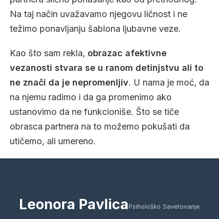
Na taj način uvažavamo njegovu ličnost i ne
težimo ponavljanju šablona ljubavne veze.
Kao što sam rekla,
obrazac afektivne
vezanosti stvara se u ranom detinjstvu ali to
ne znači da je nepromenljiv
. U nama je moć, da
na njemu radimo i da ga promenimo ako
ustanovimo da ne funkcioniše. Što se tiče
obrasca partnera na to možemo pokušati da
utičemo, ali umereno.
Leonora Pavlica
Psihološko Savetovanje