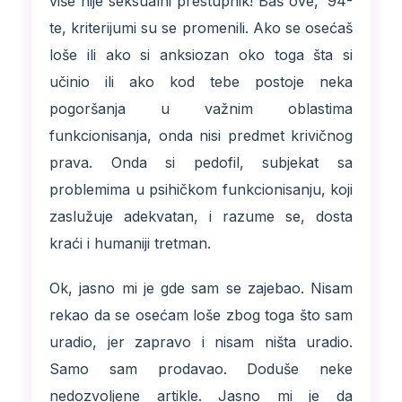
više nije seksualni prestupnik! Baš ove, ’94-
te, kriterijumi su se promenili. Ako se osećaš
loše ili ako si anksiozan oko toga šta si
učinio ili ako kod tebe postoje neka
pogoršanja u važnim oblastima
funkcionisanja, onda nisi predmet krivičnog
prava. Onda si pedofil, subjekat sa
problemima u psihičkom funkcionisanju, koji
zaslužuje adekvatan, i razume se, dosta
kraći i humaniji tretman.
Ok, jasno mi je gde sam se zajebao. Nisam
rekao da se osećam loše zbog toga što sam
uradio, jer zapravo i nisam ništa uradio.
Samo sam prodavao. Doduše neke
nedozvoljene artikle. Jasno mi je da