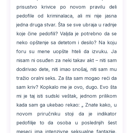
prisustvo krivice po novom pravilu deli
pedofile od kriminalaca, ali mi nije jasna
jedna druga stvar. Šta se sve ubraja u radnje
koje čine pedofili? Valjda je potrebno da se
neko opštenje sa detetom i desilo? Na koju
foru su mene uopšte hteli da izvuku. Ja
nisam ni osuđen za neki takav akt – niti sam
dodirivao dete, niti imao snošaj, niti sam mu
tražio oralni seks. Za šta sam mogao reći da
sam kriv? Kopkalo me je ovo, dugo. Evo šta
mi je taj isti sudski veštak, jednom prilikom
kada sam ga ukebao rekao: „ Znate kako, u
novom priručniku stoji da je indikator
pedofilije to da osoba u poslednjih šest
meseci ima intenzivne seksualne fantazije,