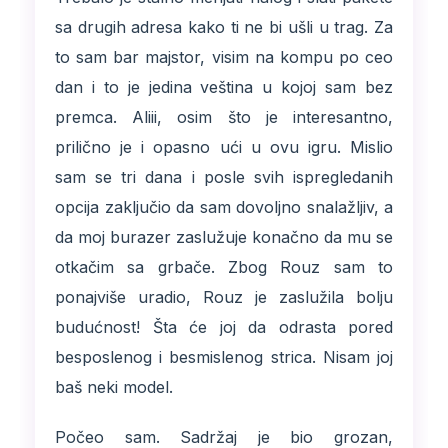
sa drugih adresa kako ti ne bi ušli u trag. Za
to sam bar majstor, visim na kompu po ceo
dan i to je jedina veština u kojoj sam bez
premca. Aliii, osim što je interesantno,
prilično je i opasno ući u ovu igru. Mislio
sam se tri dana i posle svih ispregledanih
opcija zaključio da sam dovoljno snalažljiv, a
da moj burazer zaslužuje konačno da mu se
otkačim sa grbače. Zbog Rouz sam to
ponajviše uradio, Rouz je zaslužila bolju
budućnost! Šta će joj da odrasta pored
besposlenog i besmislenog strica. Nisam joj
baš neki model.
Počeo sam. Sadržaj je bio grozan,