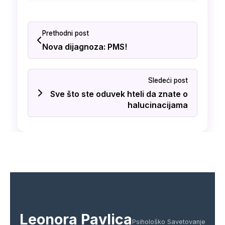
Prethodni post
Nova dijagnoza: PMS!
Sledeći post
Sve što ste oduvek hteli da znate o
halucinacijama
Leonora Pavlica
Psihološko Savetovanje