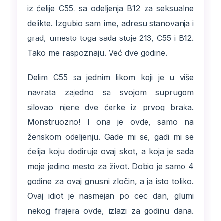
iz ćelije C55, sa odeljenja B12 za seksualne
delikte. Izgubio sam ime, adresu stanovanja i
grad, umesto toga sada stoje 213, C55 i B12.
Tako me raspoznaju. Već dve godine.
Delim C55 sa jednim likom koji je u više
navrata zajedno sa svojom suprugom
silovao njene dve ćerke iz prvog braka.
Monstruozno! I ona je ovde, samo na
ženskom odeljenju. Gade mi se, gadi mi se
ćelija koju dodiruje ovaj skot, a koja je sada
moje jedino mesto za život. Dobio je samo 4
godine za ovaj gnusni zločin, a ja isto toliko.
Ovaj idiot je nasmejan po ceo dan, glumi
nekog frajera ovde, izlazi za godinu dana.