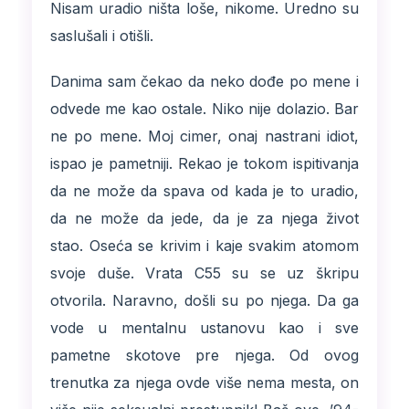
Nisam uradio ništa loše, nikome. Uredno su
saslušali i otišli.
Danima sam čekao da neko dođe po mene i
odvede me kao ostale. Niko nije dolazio. Bar
ne po mene. Moj cimer, onaj nastrani idiot,
ispao je pametniji. Rekao je tokom ispitivanja
da ne može da spava od kada je to uradio,
da ne može da jede, da je za njega život
stao. Oseća se krivim i kaje svakim atomom
svoje duše. Vrata C55 su se uz škripu
otvorila. Naravno, došli su po njega. Da ga
vode u mentalnu ustanovu kao i sve
pametne skotove pre njega. Od ovog
trenutka za njega ovde više nema mesta, on