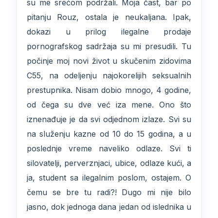
su me srećom podržali. Moja čast, bar po
pitanju Rouz, ostala je neukaljana. Ipak,
dokazi u prilog ilegalne prodaje
pornografskog sadržaja su mi presudili. Tu
počinje moj novi život u skučenim zidovima
C55, na odeljenju najokorelijih seksualnih
prestupnika. Nisam dobio mnogo, 4 godine,
od čega su dve već iza mene. Ono što
iznenađuje je da svi odjednom izlaze. Svi su
na služenju kazne od 10 do 15 godina, a u
poslednje vreme naveliko odlaze. Svi ti
silovatelji, perverznjaci, ubice, odlaze kući, a
ja, student sa ilegalnim poslom, ostajem. O
čemu se bre tu radi?! Dugo mi nije bilo
jasno, dok jednoga dana jedan od islednika u