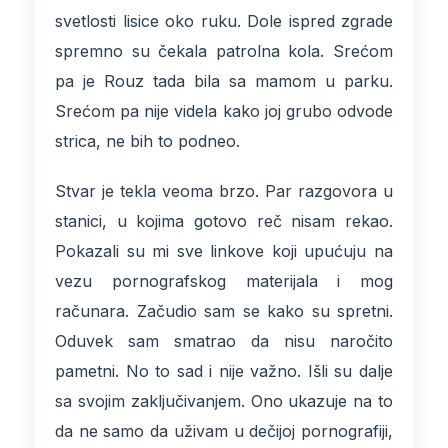
svetlosti lisice oko ruku. Dole ispred zgrade
spremno su čekala patrolna kola. Srećom
pa je Rouz tada bila sa mamom u parku.
Srećom pa nije videla kako joj grubo odvode
strica, ne bih to podneo.
Stvar je tekla veoma brzo. Par razgovora u
stanici, u kojima gotovo reč nisam rekao.
Pokazali su mi sve linkove koji upućuju na
vezu pornografskog materijala i mog
računara. Začudio sam se kako su spretni.
Oduvek sam smatrao da nisu naročito
pametni. No to sad i nije važno. Išli su dalje
sa svojim zaključivanjem. Ono ukazuje na to
da ne samo da uživam u dečijoj pornografiji,