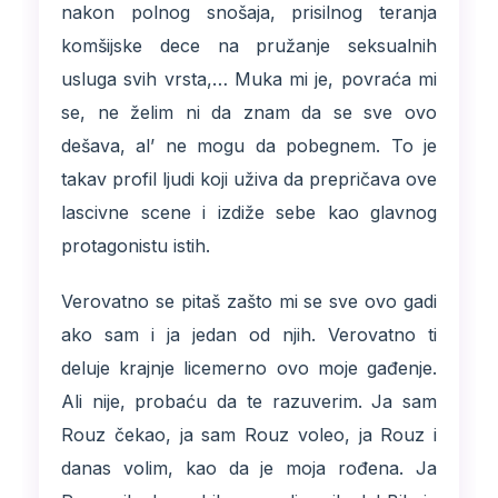
nakon polnog snošaja, prisilnog teranja
komšijske dece na pružanje seksualnih
usluga svih vrsta,… Muka mi je, povraća mi
se, ne želim ni da znam da se sve ovo
dešava, al’ ne mogu da pobegnem. To je
takav profil ljudi koji uživa da prepričava ove
lascivne scene i izdiže sebe kao glavnog
protagonistu istih.
Verovatno se pitaš zašto mi se sve ovo gadi
ako sam i ja jedan od njih. Verovatno ti
deluje krajnje licemerno ovo moje gađenje.
Ali nije, probaću da te razuverim. Ja sam
Rouz čekao, ja sam Rouz voleo, ja Rouz i
danas volim, kao da je moja rođena. Ja