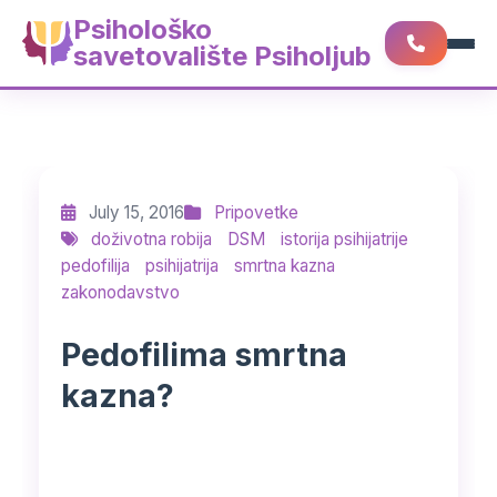
Psihološko
savetovalište Psiholjub
July 15, 2016
Pripovetke
doživotna robija
DSM
istorija psihijatrije
pedofilija
psihijatrija
smrtna kazna
zakonodavstvo
Pedofilima smrtna
kazna?