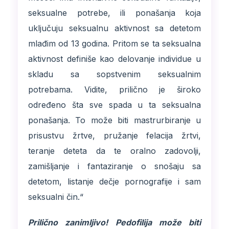
seksualne potrebe, ili ponašanja koja
uključuju seksualnu aktivnost sa detetom
mlađim od 13 godina. Pritom se ta seksualna
aktivnost definiše kao delovanje individue u
skladu sa sopstvenim seksualnim
potrebama. Vidite, prilično je široko
određeno šta sve spada u ta seksualna
ponašanja. To može biti mastrurbiranje u
prisustvu žrtve, pružanje felacija žrtvi,
teranje deteta da te oralno zadovolji,
zamišljanje i fantaziranje o snošaju sa
detetom, listanje dečje pornografije i sam
seksualni čin.“
Prilično zanimljivo! Pedofilija može biti