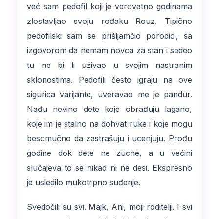
već sam pedofil koji je verovatno godinama
zlostavljao svoju rođaku Rouz. Tipično
pedofilski sam se prišljamčio porodici, sa
izgovorom da nemam novca za stan i sedeo
tu ne bi li uživao u svojim nastranim
sklonostima. Pedofili često igraju na ove
sigurica varijante, uveravao me je pandur.
Nađu nevino dete koje obrađuju lagano,
koje im je stalno na dohvat ruke i koje mogu
besomučno da zastrašuju i ucenjuju. Prođu
godine dok dete ne zucne, a u većini
slučajeva to se nikad ni ne desi. Ekspresno
je usledilo mukotrpno suđenje.
Svedočili su svi. Majk, Ani, moji roditelji. I svi