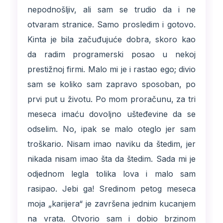
nepodnošljiv, ali sam se trudio da i ne
otvaram stranice. Samo prosledim i gotovo.
Kinta je bila začuđujuće dobra, skoro kao
da radim programerski posao u nekoj
prestižnoj firmi. Malo mi je i rastao ego; divio
sam se koliko sam zapravo sposoban, po
prvi put u životu. Po mom proračunu, za tri
meseca imaću dovoljno ušteđevine da se
odselim. No, ipak se malo oteglo jer sam
troškario. Nisam imao naviku da štedim, jer
nikada nisam imao šta da štedim. Sada mi je
odjednom legla tolika lova i malo sam
rasipao. Jebi ga! Sredinom petog meseca
moja „karijera“ je završena jednim kucanjem
na vrata. Otvorio sam i dobio brzinom