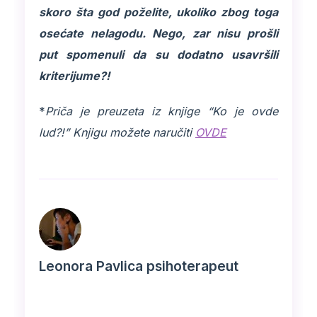
skoro šta god poželite, ukoliko zbog toga
osećate nelagodu. Nego, zar nisu prošli
put spomenuli da su dodatno usavršili
kriterijume?!
*
Priča je preuzeta iz knjige “Ko je ovde
lud?!” Knjigu možete naručiti
OVDE
Leonora Pavlica psihoterapeut