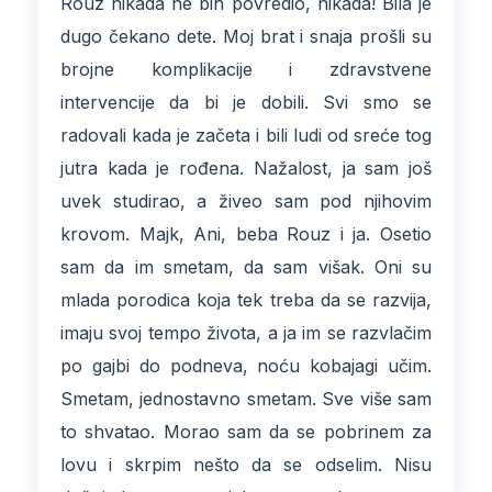
Rouz nikada ne bih povredio, nikada! Bila je
dugo čekano dete. Moj brat i snaja prošli su
brojne komplikacije i zdravstvene
intervencije da bi je dobili. Svi smo se
radovali kada je začeta i bili ludi od sreće tog
jutra kada je rođena. Nažalost, ja sam još
uvek studirao, a živeo sam pod njihovim
krovom. Majk, Ani, beba Rouz i ja. Osetio
sam da im smetam, da sam višak. Oni su
mlada porodica koja tek treba da se razvija,
imaju svoj tempo života, a ja im se razvlačim
po gajbi do podneva, noću kobajagi učim.
Smetam, jednostavno smetam. Sve više sam
to shvatao. Morao sam da se pobrinem za
lovu i skrpim nešto da se odselim. Nisu