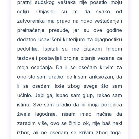
pratnji sudskog veštaka nije posetio moju
ćeliju. Objasnili su mi da svako od
zatvorenika ima pravo na novo veštačenje i
preinačenje presude, jer su ove godine
dodatno usavršeni kriterijumi za dijagnostiku
pedofilije. Ispitali su me čitavom hrpom
testova i postavljali brojna pitanja vezana za
moja osećanja. Da li se osećam krivim za
ono što sam uradio, da li sam anksiozan, da
li se osećam loše zbog svega što sam
učinio. Jebi ga, ispao sam glup, rekao sam
istinu. Sve sam uradio da bi moja porodica
živela lagodnije, nisam imao načina da
zaradim više, ovo se činilo ok, nije baš neki
izbor, ali ne osećam se krivim zbog toga.