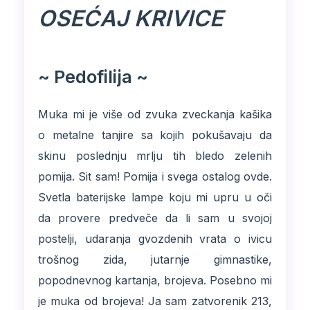
OSEĆAJ KRIVICE
~ Pedofilija ~
Muka mi je više od zvuka zveckanja kašika
o metalne tanjire sa kojih pokušavaju da
skinu poslednju mrlju tih bledo zelenih
pomija. Sit sam! Pomija i svega ostalog ovde.
Svetla baterijske lampe koju mi upru u oči
da provere predveče da li sam u svojoj
postelji, udaranja gvozdenih vrata o ivicu
trošnog zida, jutarnje gimnastike,
popodnevnog kartanja, brojeva. Posebno mi
je muka od brojeva! Ja sam zatvorenik 213,