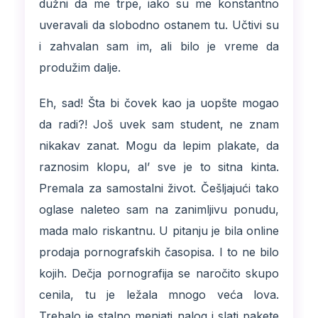
dužni da me trpe, iako su me konstantno
uveravali da slobodno ostanem tu. Učtivi su
i zahvalan sam im, ali bilo je vreme da
produžim dalje.
Eh, sad! Šta bi čovek kao ja uopšte mogao
da radi?! Još uvek sam student, ne znam
nikakav zanat. Mogu da lepim plakate, da
raznosim klopu, al’ sve je to sitna kinta.
Premala za samostalni život. Češljajući tako
oglase naleteo sam na zanimljivu ponudu,
mada malo riskantnu. U pitanju je bila online
prodaja pornografskih časopisa. I to ne bilo
kojih. Dečja pornografija se naročito skupo
cenila, tu je ležala mnogo veća lova.
Trebalo je stalno menjati nalog i slati pakete