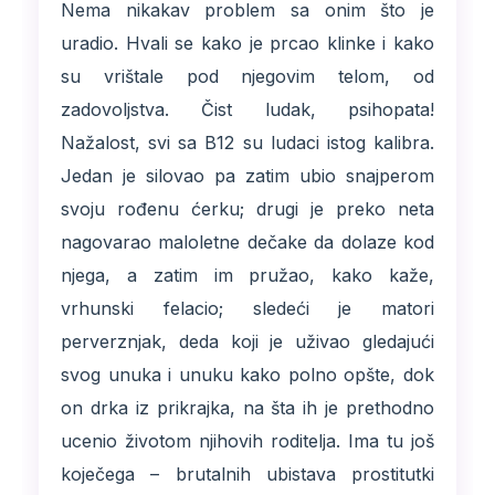
Nema nikakav problem sa onim što je
uradio. Hvali se kako je prcao klinke i kako
su vrištale pod njegovim telom, od
zadovoljstva. Čist ludak, psihopata!
Nažalost, svi sa B12 su ludaci istog kalibra.
Jedan je silovao pa zatim ubio snajperom
svoju rođenu ćerku; drugi je preko neta
nagovarao maloletne dečake da dolaze kod
njega, a zatim im pružao, kako kaže,
vrhunski felacio; sledeći je matori
perverznjak, deda koji je uživao gledajući
svog unuka i unuku kako polno opšte, dok
on drka iz prikrajka, na šta ih je prethodno
ucenio životom njihovih roditelja. Ima tu još
koječega – brutalnih ubistava prostitutki